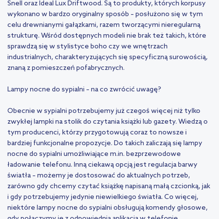
Snell oraz Ideal Lux Driftwood. Są to produkty, których korpusy
wykonano w bardzo oryginalny sposób – posłużono się w tym
celu drewnianymi gałązkami, razem tworzącymi nieregularną
strukturę. Wśród dostępnych modeli nie brak też takich, które
sprawdzą się w stylistyce boho czy we wnętrzach
industrialnych, charakteryzujących się specyficzną surowością,
znaną z pomieszczeń pofabrycznych.
Lampy nocne do sypialni – na co zwrócić uwagę?
Obecnie w sypialni potrzebujemy już czegoś więcej niż tylko
zwykłej lampki na stolik do czytania książki lub gazety. Wiedzą o
tym producenci, którzy przygotowują coraz to nowsze i
bardziej funkcjonalne propozycje. Do takich zaliczają się lampy
nocne do sypialni umożliwiające m.in. bezprzewodowe
ładowanie telefonu. Inną ciekawą opcją jest regulacja barwy
światła – możemy je dostosować do aktualnych potrzeb,
zarówno gdy chcemy czytać książkę napisaną małą czcionką, jak
i gdy potrzebujemy jedynie niewielkiego światła. Co więcej,
niektóre lampy nocne do sypialni obsługują komendy głosowe,
gdy połączymy je z odpowiednią aplikacją w telefonie.