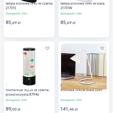
lampa stołowa 1x40 W czarna
lampa stołowa 1x40 W biała
21731S
21731W
Dostępność:
24h!
Dostępność:
24h!
85
,
85
,
69
zł
69
zł
Do koszyka
Do koszyka
Dodaj do
Dodaj do
porównania
porównania
Zuma Line Aqua lampka
Rabalux Monty lampa
nocna RGB 1x2,25 W czarna-
stołowa 1x40W biała 3089
przezroczysta 87946
Dostępność:
24h!
Dostępność:
24h!
89
,
141
,
00
zł
46
zł