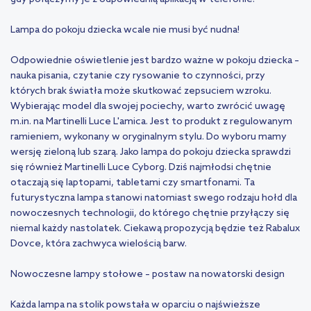
Lampa do pokoju dziecka wcale nie musi być nudna!
Odpowiednie
oświetlenie
jest bardzo ważne w pokoju dziecka –
nauka pisania, czytanie czy rysowanie to czynności, przy
których brak światła może skutkować zepsuciem wzroku.
Wybierając model dla swojej pociechy, warto zwrócić uwagę
m.in. na Martinelli Luce L'amica. Jest to produkt z regulowanym
ramieniem, wykonany w oryginalnym stylu. Do wyboru mamy
wersję zieloną lub szarą. Jako lampa do pokoju dziecka sprawdzi
się również Martinelli Luce Cyborg. Dziś najmłodsi chętnie
otaczają się laptopami, tabletami czy smartfonami. Ta
futurystyczna lampa stanowi natomiast swego rodzaju hołd dla
nowoczesnych technologii, do którego chętnie przyłączy się
niemal każdy nastolatek. Ciekawą propozycją będzie też Rabalux
Dovce, która zachwyca wielością barw.
Nowoczesne lampy stołowe – postaw na nowatorski design
Każda lampa na stolik powstała w oparciu o najświeższe