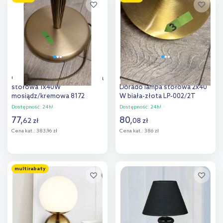
Dodaj do
Dodaj do
porównania
porównania
Outlet - Rabalux Regina lampa
Outlet - Light Prestige
stołowa 1x40W
Dorado lampa stołowa 2x40
mosiądz/kremowa 8172
W biała-złota LP-002/2T
Dostępność:
24h!
Dostępność:
24h!
77
,
80
,
62
zł
08
zł
Cena kat.:
383,96 zł
Cena kat.:
386 zł
Do koszyka
Do koszyka
multirabaty
Dodaj do
Dodaj do
porównania
porównania