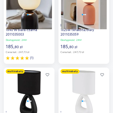
Nordlux Notti lampa stołowa
Nordlux Notti lampa stołowa
1x40 W biała-czarna
1x25W terakota/biały
2011035003
2011035059
Dostępność:
24h!
Dostępność:
24h!
185
,
185
,
80
zł
80
zł
Cena kat.:
247,73 zł
Cena kat.:
247,73 zł
(1)
Do koszyka
Do koszyka
multirabaty
multirabaty
Dodaj do
Dodaj do
porównania
porównania
Globo Lighting Triangle
Globo Lighting Triangle