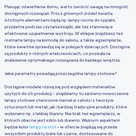
Planując oświetlenie domu, warto zwrócić uwagę na mnogość
dostępnych rozwiązań. Prócz głównych źródeł światła
istotnymi elementami będą np. lampy nocne do sypialni,
przydatne podczas czytania książki, ale też stanowiące
efektowne uzupełnienie wystroju. W sklepie znajdziesz też
rozmaite lampy na komodę do salonu, a także egzemplarze,
które świetnie sprawdzą się w pokojach dziecięcych. Dostępne
są produkty o różnych właściwościach, co pozwala na
znalezienie optymalnego rozwiązania do każdego wnętrza.
Jakie parametry posiadają poszczególne lampy stołowe?
Dostępne modele różnią się pod względem materiałów
użytych do ich produkcji – znajdziemy tu zarówno nowoczesne
lampy stołowe stworzone niemal w całości z tworzyw
sztucznych lub metali, jak i bardziej tradycyjne produkty, które
wykonano np. z lekkiej tkaniny. Nie brak też egzemplarzy, w
których obecne jest szkło lub drewno. Ważnym aspektem
będzie kolor
lampy na stół
– w ofercie znajdują się przede
wszystkim produkty białe lub czarne, dostosowane do