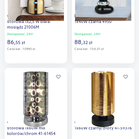
Globo Lighting Julsy lampa
Rabalux Salem lampa stołowa
stołowa 1x2,5 W biała-
1x40W czarna 4950
mosiądz 21006M
Dostępność:
24h!
Dostępność:
24h!
86
,
88
,
55
zł
32
zł
Cena kat.:
109,90 zł
Cena kat.:
104,01 zł
Do koszyka
Do koszyka
Dodaj do
Dodaj do
porównania
porównania
Candellux Nocturno lampa
Candellux Cox lampa stojąca
stołowa 1x60W mix
1x60W czarny/złoty 41-59376
kolorów/chrom 41-61454