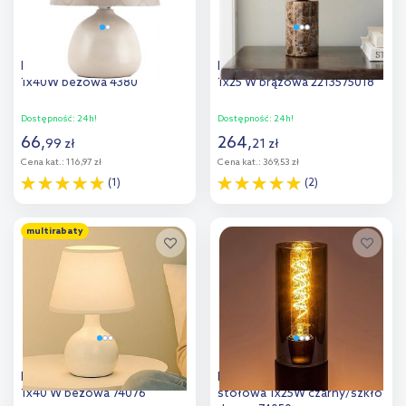
Rabalux Ellie lampa stołowa
Nordlux Lilly lampa stołowa
1x40W beżowa 4380
1x25 W brązowa 2213575018
Dostępność:
24h!
Dostępność:
24h!
66
,
264
,
99
zł
21
zł
Cena kat.:
116,97 zł
Cena kat.:
369,53 zł
(1)
(2)
Do koszyka
Do koszyka
multirabaty
Dodaj do
Dodaj do
porównania
porównania
Rabalux Ingrid lampa stołowa
Rabalux Ronno lampa
1x40 W beżowa 74076
stołowa 1x25W czarny/szkło