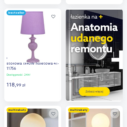
Do koszyka
Do koszyka
bestseller
Dodaj do
Dodaj do
porównania
porównania
Candellux Berkane lampa
stołowa 1x40W fioletowa 41-
11756
Dostępność:
24h!
118
,
99
zł
Do koszyka
multirabaty
multirabaty
Dodaj do
porównania