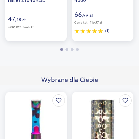
nikiel 21040RGB
4380
66
,
99
zł
47
,
18
zł
Cena kat.:
116,97 zł
Cena kat.:
59,90 zł
(1)
Wybrane dla Ciebie