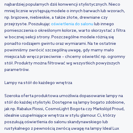
najbardziej popularnych dziś konwencji stylistycznych. Nieco
mniej licznie występują modele o innych barwach lub wzorach,
np. brązowe, niebieskie, a także złote, drewniane czy
przejrzyste. Poszukując
oświetlenia do salonu
lub innego
pomieszczenia o określonym kolorze, warto skorzystać z filtra
w bocznej sekcji strony. Poszczególne modele różnią się
ponadto rodzajem gwintu oraz wymiarami. Na te ostatnie
powinniśmy zwrócić szczególną uwagę, gdy mamy mało
miejsca lub wręcz przeciwnie – chcemy oświetlić np. ogromny
stół. Produkty można filtrować wg wszystkich powyższych
parametrów.
Lampy na stół do każdego wnętrza
Szeroka oferta produktowa umożliwia dopasowanie lampy na
stół do każdej stylistyki. Dostępne są lampy bogato zdobione,
jak np. Rabalux Flossi, CosmoLight Bogota czy Markslöjd Proud,
idealnie uzupełniające wnętrza w stylu glamour. Ci, którzy
poszukują oświetlenia do salonu skandynawskiego lub
rustykalnego z pewnością zwrócą uwagę na lampy Ideal Lux