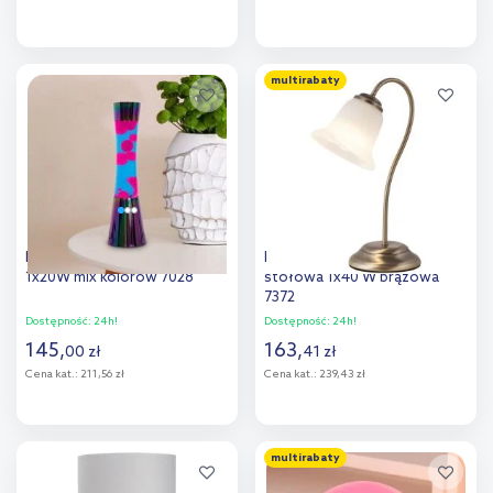
Do koszyka
Do koszyka
multirabaty
Dodaj do
Dodaj do
porównania
porównania
Rabalux Minka lampa stołowa
Rabalux Francesca lampa
1x20W mix kolorów 7028
stołowa 1x40 W brązowa
7372
Dostępność:
24h!
Dostępność:
24h!
145
,
163
,
00
zł
41
zł
Cena kat.:
211,56 zł
Cena kat.:
239,43 zł
Do koszyka
Do koszyka
multirabaty
Dodaj do
Dodaj do