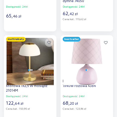
dymne 74050
Dostępność:
24h!
Dostępność:
24h!
62
,
42
zł
65
,
46
zł
Cena kat.:
115,62 zł
Do koszyka
Do koszyka
multirabaty
bestseller
Dodaj do
Dodaj do
porównania
porównania
Globo Lighting Sarima lampa
Rabalux Ellie lampa stołowa
stołowa 1x2,5 W mosiądz
1x40W różowa 4384
21014M
Dostępność:
24h!
Dostępność:
24h!
122
,
68
,
64
zł
20
zł
Cena kat.:
150,90 zł
Cena kat.:
123,96 zł