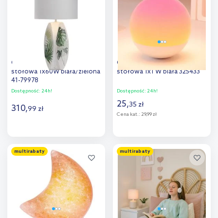
porównania
porównania
Candellux Palma lampa
Goldlux Candy lampa
stołowa 1x60W biała/zielona
stołowa 1x1 W biała 325433
41-79978
Dostępność:
24h!
Dostępność:
24h!
25
,
35
zł
310
,
99
zł
Cena kat.:
29,99 zł
Do koszyka
Do koszyka
multirabaty
multirabaty
Dodaj do
Dodaj do
porównania
porównania