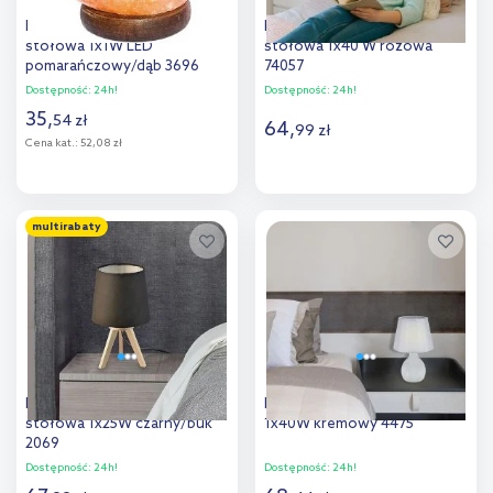
Rabalux Wasabi lampa
Rabalux Daphni lampa
stołowa 1x1W LED
stołowa 1x40 W różowa
pomarańczowy/dąb 3696
74057
Dostępność:
24h!
Dostępność:
24h!
35
,
54
zł
64
,
99
zł
Cena kat.:
52,08 zł
Do koszyka
Do koszyka
multirabaty
Dodaj do
Dodaj do
porównania
porównania
Rabalux Lychee lampa
Rabalux Ingrid lampa stołowa
stołowa 1x25W czarny/buk
1x40W kremowy 4475
2069
Dostępność:
24h!
Dostępność:
24h!