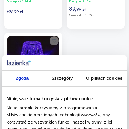
Dostępność:
24h!
Dostępność:
24h!
89
,
99
zł
89
,
99
zł
Cena kat.:
118,99 zł
Do koszyka
Do koszyka
Dodaj do
Dodaj do
porównania
porównania
Zgoda
Szczegóły
O plikach cookies
Rabalux Siggy lampa stołowa
1x2W przezroczysta 76004
Niniejsza strona korzysta z plików cookie
Dostępność:
24h!
94
,
Na tej stronie korzystamy z oprogramowania i
26
zł
cookie oraz innych technologii
, aby
Cena kat.:
131,76 zł
plików
wydawców
korzystać ze wszystkich funkcji naszej witryny, z jej
usług, analizować oraz wyświetlać reklamy