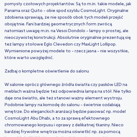
pomysły czołowych projektantów. Są to m.in. takie modele, jak
Panama oraz Quito – obie spod szyldu CosmoLight. Oryginalne
zdobienia sprawiają, że nie sposób obok tych modeli przejść
obojętnie. Fani bardziej geometrycznych form zwrócą
natomiast uwagę m.in. na Vesoi Dondolo – lampy o prostej, ale
nieoczywistej konstrukcji. Absolutnie oryginalnie prezentują się
też lampy stołowe Eglo Clevedon czy MaxLight Lollipop.
Wymienione powyżej modele to – rzecz jasna – nie wszystkie,
które warto uwzględnić.
Zadbaj o kompletne oświetlenie do salonu
W salonie oprócz głównego źródła światła czy
pasków LED
na
meblach ważna będzie też odpowiednia lampa na stół. Nie tylko
daje ona światło, ale też stanowi ważny element wystroju.
Podobnie lampy na komodę do salonu – świetnie ozdabiają
wnętrze. Do eleganckich aranżacji będzie pasować np. model
CosmoLight Abu Dhabi, a to za sprawą efektownego
chromowanego korpusu i oprawy z delikatnej tkaniny. Nieco
bardziej frywolne wnętrza można oświetlić np. za pomocą