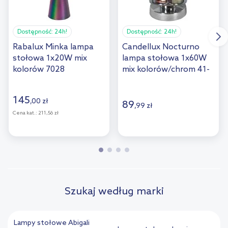
Dostępność:
24h!
Dostępność:
24h!
Rabalux Minka lampa
Candellux Nocturno
stołowa 1x20W mix
lampa stołowa 1x60W
kolorów 7028
mix kolorów/chrom 41-
61454
145
,
00
zł
89
,
99
zł
Cena kat.:
211,56 zł
Szukaj według marki
Lampy stołowe Abigali