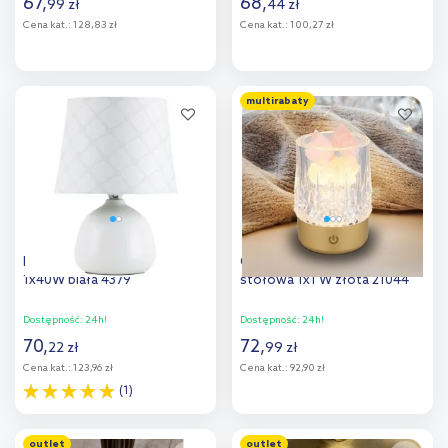
67
,
68
,
99
zł
44
zł
Cena kat.:
128,83 zł
Cena kat.:
100,27 zł
Do koszyka
Do koszyka
multirabaty
Dodaj do
Dodaj do
porównania
porównania
Rabalux Ellie lampa stołowa
Globo Lighting Lizzy lampa
1x40W biała 4379
stołowa 1x1 W złota 21044
Dostępność:
24h!
Dostępność:
24h!
70
,
72
,
22
zł
99
zł
Cena kat.:
123,96 zł
Cena kat.:
92,90 zł
(1)
Do koszyka
Do koszyka
outlet
outlet