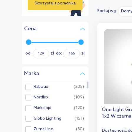
Skorzystaj z poradnika
Sortuj wg:
Domy
›
Cena
od:
zł
do:
zł
Marka
Rabalux
(205)
Nordlux
(109)
Markslöjd
(120)
One Light G
1x2 W czarna
Globo Lighting
(151)
Zuma Line
(30)
Dostępność:
do