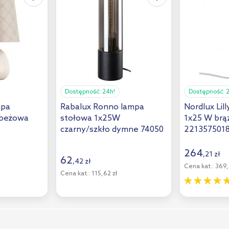
Dostępność:
24h!
Dostępność:
mpa
Rabalux Ronno lampa
Nordlux Lil
 beżowa
stołowa 1x25W
1x25 W br
czarny/szkło dymne 74050
221357501
264
,
21
zł
62
,
42
zł
Cena kat.:
369,
Cena kat.:
115,62 zł