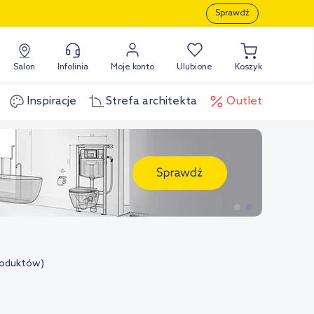
Sprawdź
Salon
Infolinia
Moje konto
Ulubione
Koszyk
Inspiracje
Strefa architekta
Outlet
roduktów)