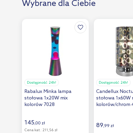
Wybrane dla Ciebie
Dostępność:
24h!
Dostępność:
24h!
Rabalux Minka lampa
Candellux Noct
stołowa 1x20W mix
stołowa 1x60W 
kolorów 7028
kolorów/chrom 
145
,
00
zł
89
,
99
zł
Cena kat.:
211,56 zł