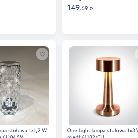
149
,
69
zł
o koszyka
Do koszyka
aj do porównania
Dodaj do porównania
mpa stołowa 1x1,2 W
One Light lampa stołowa 1x3
a 61104/W
miedź 61102/CU