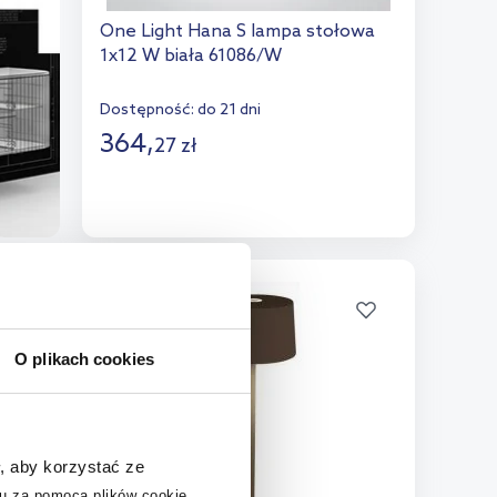
One Light Hana S lampa stołowa
1x12 W biała 61086/W
Dostępność:
do 21 dni
364
,
27
zł
Do koszyka
Dodaj do porównania
O plikach cookies
, aby korzystać ze
u za pomocą plików cookie