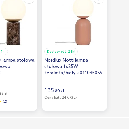
24h!
Dostępność:
24h!
ly lampa stołowa
Nordlux Notti lampa
ązowa
stołowa 1x25W
8
terakota/biały 2011035059
185
,
80
zł
53 zł
Cena kat.:
247,73 zł
(2)