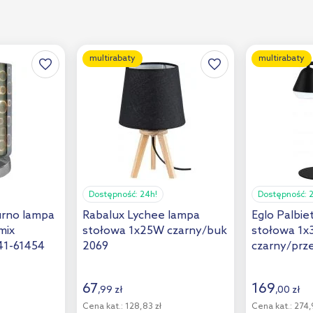
multirabaty
multirabaty
Dostępność:
24h!
Dostępność:
2
urno lampa
Rabalux Lychee lampa
Eglo Palbie
mix
stołowa 1x25W czarny/buk
stołowa 1
41-61454
2069
czarny/prz
99035
67
169
,
99
zł
,
00
zł
Cena kat.:
128,83 zł
Cena kat.:
274,9