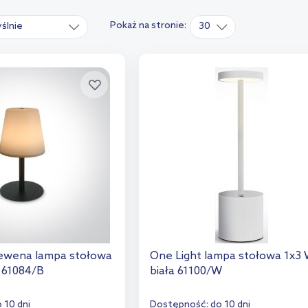
Pokaż na stronie:
ślnie
30
rewena lampa stołowa
One Light lampa stołowa 1x3
 61084/B
biała 61100/W
 10 dni
Dostępność:
do 10 dni