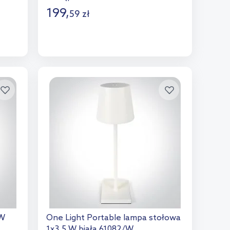
199
,
59
zł
Do koszyka
Dodaj do porównania
 W
One Light Portable lampa stołowa
1x3,5 W biała 61082/W