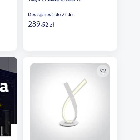
Dostępność:
do 21 dni
239
,
52
zł
Do koszyka
Dodaj do porównania