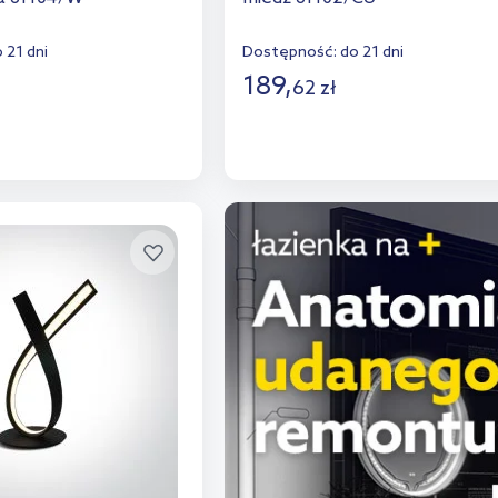
 21 dni
Dostępność:
do 21 dni
189
,
62
zł
o koszyka
Do koszyka
aj do porównania
Dodaj do porównania