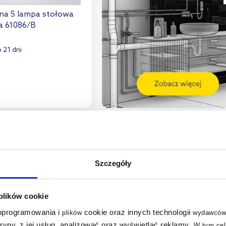
na S lampa stołowa
a 61086/B
 21 dni
o koszyka
aj do porównania
Szczegóły
 plików cookie
 oprogramowania i
cookie oraz innych technologii
plików
wydawców
tryny, z jej usług, analizować oraz wyświetlać reklamy
.
W tym cel