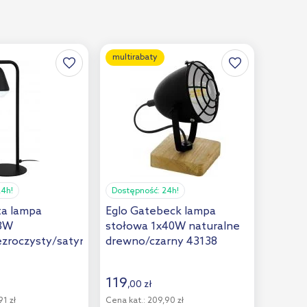
multirabaty
4h!
Dostępność:
24h!
ta lampa
Eglo Gatebeck lampa
x3W
stołowa 1x40W naturalne
ezroczysty/satyna
drewno/czarny 43138
119
,
00
zł
1 zł
Cena kat.:
209,90 zł