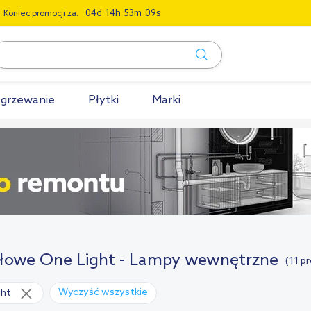
0
4
1
4
5
3
0
8
Koniec promocji za:
grzewanie
Płytki
Marki
łowe One Light - Lampy wewnętrzne
(11 p
Wyczyść wszystkie
ght