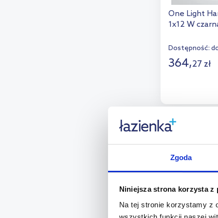
One Light Ha
Luminex
(11)
1x12 W czarn
Mantra
(8)
Dostępność:
do
MaxLight
(13)
364
,
27
zł
Maytoni
(9)
D
Milagro
(5)
Miloox
(12)
Dod
Moosee
(5)
Nowodvorski
(9)
Lighting
Zgoda
One Light
(11)
Paul Neuhaus
(3)
Niniejsza strona korzysta z
Quintiesse
(31)
Na tej stronie korzystamy z
Sollux Lighting
(1)
wszystkich funkcji naszej wi