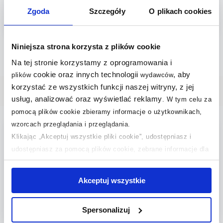
234
,
00
zł
Cena kat.:
413,03 zł
Zgoda
Szczegóły
O plikach cookies
(2)
Niniejsza strona korzysta z plików cookie
Na tej stronie korzystamy z oprogramowania i
cookie oraz innych technologii
, aby
plików
wydawców
korzystać ze wszystkich funkcji naszej witryny, z jej
Wybrane dla Ciebie
usług, analizować oraz wyświetlać reklamy
.
W tym celu za
pomocą plików cookie zbieramy informacje o użytkownikach,
wzorcach przeglądania i przeglądania.
multirabaty
darmowa dostawa
Klikając „Akceptuj wszystkie pliki cookie”, udostępniasz i
udostępniasz za pomocą plików cookie, zebrane informacje dla
użytkowników zewnętrznych, a także nasi partnerzy reklamowi.
Jeśli chcesz, włącz „Tylko wymagane pliki cookie”.
Pamiętaj
Akceptuj wszystkie
jednak, że zablokowane niektóre pliki cookie mogą mieć wpływ
na sposób dostarczania treści niedostosowanych do potrzeb
Spersonalizuj
użytkowników.