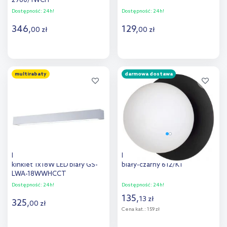
2960/1WCH
Dostępność:
24h!
Dostępność:
24h!
346
,
129
,
00
zł
00
zł
Do koszyka
Do koszyka
multirabaty
darmowa dostawa
Dodaj do
Dodaj do
porównania
porównania
Light Prestige Ibros XL
Emibig Minerva kinkiet 1x10 W
kinkiet 1x18W LED biały GS-
biały-czarny 612/K1
LWA-18WWHCCT
Dostępność:
24h!
Dostępność:
24h!
135
,
13
zł
325
,
00
zł
Cena kat.:
159 zł