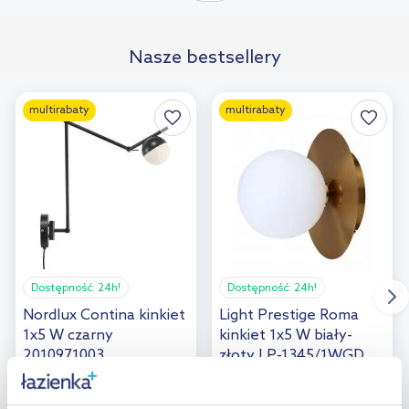
porównania
Nasze bestsellery
multirabaty
multirabaty
Dostępność:
24h!
Dostępność:
24h!
Nordlux Contina kinkiet
Light Prestige Roma
1x5 W czarny
kinkiet 1x5 W biały-
2010971003
złoty LP-1345/1WGD
309
,
77
zł