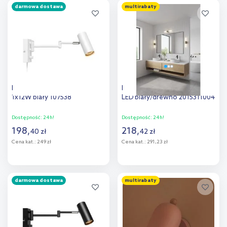
darmowa dostawa
multirabaty
Dodaj do
Dodaj do
porównania
porównania
Markslöjd Torino kinkiet
Nordlux Helva kinkiet 1x9W
1x12W biały 107538
LED biały/drewno 2015311004
Dostępność:
24h!
Dostępność:
24h!
198
,
218
,
40
zł
42
zł
Cena kat.:
249 zł
Cena kat.:
291,23 zł
Do koszyka
Do koszyka
darmowa dostawa
multirabaty
Dodaj do
Dodaj do
porównania
porównania