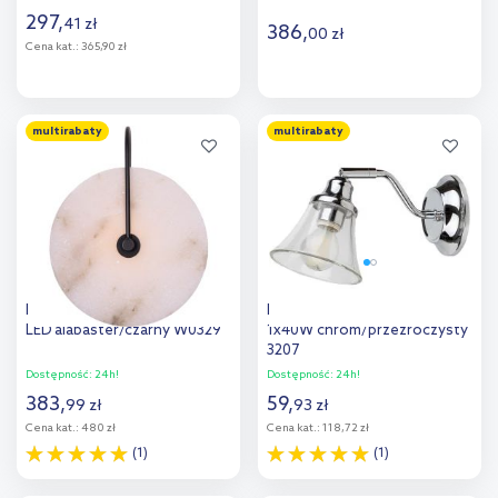
297
,
41
zł
386
,
00
zł
Cena kat.:
365,90 zł
Do koszyka
Do koszyka
multirabaty
multirabaty
Dodaj do
Dodaj do
porównania
porównania
MaxLight Retro kinkiet 1x3W
Rabalux Antoine kinkiet
LED alabaster/czarny W0329
1x40W chrom/przezroczysty
3207
Dostępność:
24h!
Dostępność:
24h!
383
,
59
,
99
zł
93
zł
Cena kat.:
480 zł
Cena kat.:
118,72 zł
(1)
(1)
Do koszyka
Do koszyka