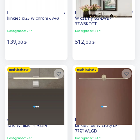
Nowodvorski Lighting Brazos
Light Prestige Isla kinkiet 1x32
kinkiet 1x25 W chrom 6948
W czarny GS-LWB-
32WBKCCT
Dostępność:
24h!
Dostępność:
24h!
139
,
512
,
00
zł
00
zł
Do koszyka
Do koszyka
multirabaty
multirabaty
Dodaj do
Dodaj do
porównania
porównania
Globo Lighting Pepe kinkiet
Light Prestige Modern Slim
1x10 W nikiel 41925N
kinkiet 1x8 W złoty LP-
777/1WLGD
Dostępność:
24h!
Dostępność:
24h!