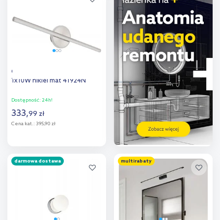
porównania
porównania
Globo Lighting Pepe kinkiet
1x10W nikiel mat 41924N
Dostępność:
24h!
333
,
99
zł
Cena kat.:
395,90 zł
Do koszyka
darmowa dostawa
multirabaty
Dodaj do
porównania