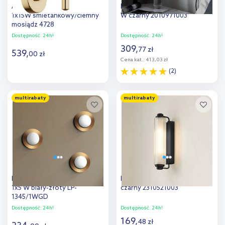
Argon Ponte Plus kinkiet
Nordlux Contina kinkiet 1x5
1x15W śmietankowy/ciemny
W czarny 2010971003
mosiądz 4728
Dostępność:
24h!
Dostępność:
24h!
309
,
77
zł
539
,
00
zł
Cena kat.:
413,03 zł
(2)
Do koszyka
Do koszyka
multirabaty
multirabaty
Dodaj do
Dodaj do
porównania
porównania
Light Prestige Roma kinkiet
Nordlux Nimal kinkiet 2x25 W
1x5 W biały-złoty LP-
czarny 2310521003
1345/1WGD
Dostępność:
24h!
Dostępność:
24h!
169
,
48
zł