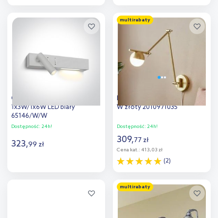
Do koszyka
Do koszyka
multirabaty
Dodaj do
Dodaj do
porównania
porównania
One Light Agnes kinkiet
Nordlux Contina kinkiet 1x5
1x3W/1x6W LED biały
W złoty 2010971035
65146/W/W
Dostępność:
24h!
Dostępność:
24h!
309
,
77
zł
323
,
99
zł
Cena kat.:
413,03 zł
(2)
Do koszyka
Do koszyka
multirabaty
Dodaj do
Dodaj do
porównania
porównania