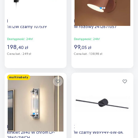
Markslöjd Torino kinkiet
Nordlux Gaston kinkiet 1x15
1x12W czarny 107539
W różowy 2412671057
Dostępność:
24h!
Dostępność:
24h!
198
,
99
,
40
zł
05
zł
Cena kat.:
249 zł
Cena kat.:
138,98 zł
Do koszyka
Do koszyka
multirabaty
Dodaj do
Dodaj do
porównania
porównania
Light Prestige Lorenzo
Zuma Line Camara kinkiet 1x6
kinkiet 2x40 W chrom LP-
W czarny W89949-6W-BK