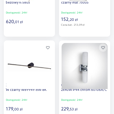
beżowy K-5805
czarny mat 75005
Dostępność:
24h!
Dostępność:
24h!
152
,
20
zł
620
,
01
zł
Cena kat.:
213,09 zł
Do koszyka
Do koszyka
Dodaj do
Dodaj do
porównania
porównania
Zuma Line Camara kinkiet 1x8
One Light Anavra kinkiet
W czarny W89949-8W-BK
2x40W IP44 chrom 60106A/C
Dostępność:
24h!
Dostępność:
24h!
179
,
229
,
00
zł
53
zł