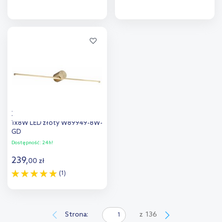
Do koszyka
Do koszyka
Dodaj do
Dodaj do
porównania
porównania
Zuma Line Camara kinkiet
1x8W LED złoty W89949-8W-
GD
Dostępność:
24h!
239
,
00
zł
(1)
Do koszyka
Dodaj do
Strona:
z
136