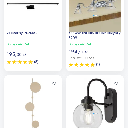
Milagro Shine kinkiet 1x13,8
Rabalux Antoine kinkiet
W czarny ML4382
3x40W chrom/przezroczysty
3209
Dostępność:
24h!
Dostępność:
24h!
194
,
51
zł
195
,
00
zł
Cena kat.:
338,57 zł
(8)
(1)
Do koszyka
Do koszyka
Dodaj do
Dodaj do
porównania
porównania
Kaja Talar kinkiet 3x10 W
Rabalux Tirina kinkiet 1x15W