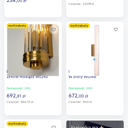
234
,
00
zł
Cena kat.:
225,99 zł
Do koszyka
Do koszyka
multirabaty
multirabaty
Dodaj do
Dodaj do
porównania
porównania
MaxLight Florence kinkiet
MaxLight Fayette kinkiet 1x12
2x40W mosiądz W0240
W złoty W0366
Dostępność:
24h!
Dostępność:
24h!
692
,
672
,
81
zł
00
zł
Cena kat.:
866,01 zł
Cena kat.:
840 zł
Do koszyka
Do koszyka
multirabaty
Dodaj do
Dodaj do