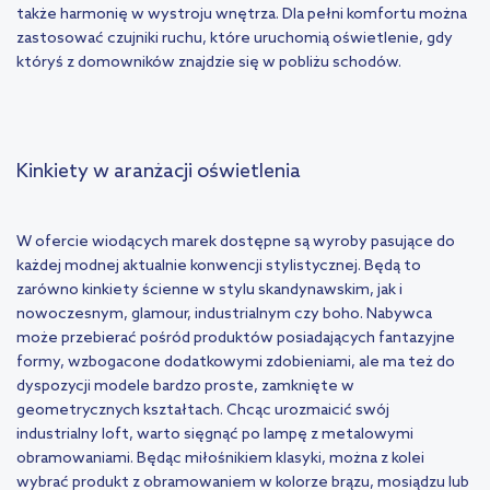
także harmonię w wystroju wnętrza. Dla pełni komfortu można
zastosować czujniki ruchu, które uruchomią oświetlenie, gdy
któryś z domowników znajdzie się w pobliżu schodów.
Kinkiety w aranżacji oświetlenia
W ofercie wiodących marek dostępne są wyroby pasujące do
każdej modnej aktualnie konwencji stylistycznej. Będą to
zarówno kinkiety ścienne w stylu skandynawskim, jak i
nowoczesnym, glamour, industrialnym czy boho. Nabywca
może przebierać pośród produktów posiadających fantazyjne
formy, wzbogacone dodatkowymi zdobieniami, ale ma też do
dyspozycji modele bardzo proste, zamknięte w
geometrycznych kształtach. Chcąc urozmaicić swój
industrialny loft, warto sięgnąć po lampę z metalowymi
obramowaniami. Będąc miłośnikiem klasyki, można z kolei
wybrać produkt z obramowaniem w kolorze brązu, mosiądzu lub