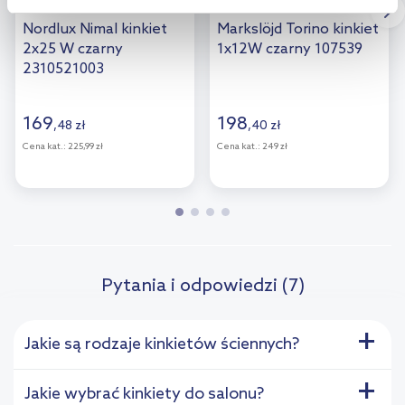
Dostępność:
24h!
Dostępność:
24h!
Aby uzyskać więcej informacji na temat plików plików cookie,
Nordlux Nimal kinkiet
Markslöjd Torino kinkiet
kliknij „Ustawienia plików cookie”.
Jeśli chcesz uzyskać więcej
2x25 W czarny
1x12W czarny 107539
2310521003
informacji na temat plików cookie i tego, dlaczego ich przepisy,
przejdź do zakładek „Informacje o plikach cookie”.
169
198
,
48
zł
,
40
zł
Cena kat.:
225,99 zł
Cena kat.:
249 zł
Pytania i odpowiedzi (7)
+
Jakie są rodzaje kinkietów ściennych?
+
Jakie wybrać kinkiety do salonu?