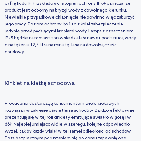
cyfrę kodu IP. Przykładowo: stopień ochrony IPx4 oznacza, że
produkt jest odporny na bryzgi wody z dowolnego kierunku.
Niewielkie przypadkowe chlapnięcie nie powinno więc zaburzyć
jego pracy. Poziom ochrony Ipx1 to z kolei zabezpieczenie
jedynie przed padającymi kroplami wody. Lampa z oznaczeniem
IPx5 będzie natomiast sprawnie działała nawet pod strugą wody
o natężeniu 12,5 litra na minutę, laną na dowolną część
obudowy.
Kinkiet na klatkę schodową
Producenci dostarczają konsumentom wiele ciekawych
rozwiązań w zakresie oświetlenia schodów. Bardzo efektownie
prezentują się w tej roli kinkiety emitujące światło w górę i w
dół. Najlepiej umiejscowić je w szeregu, kolejne odpowiednio
wyżej, tak by każdy wisiał w tej samej odległości od schodów.
Poza bezpiecznym poruszaniem się po domu zapewnią one