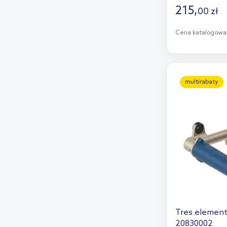
215
,
00
zł
Ravak
(9)
Cena katalogowa
Roca
(18)
Sapho
(1)
D
Schell
(3)
Dod
multirabaty
Steinberg
(6)
Villeroy & Boch
(6)
Zucchetti
(22)
Tres elemen
20830002