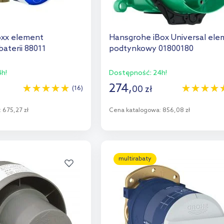
Boxx element
Hansgrohe iBox Universal el
aterii 88011
podtynkowy 01800180
h!
Dostępność:
24h!
274
,
00
zł
(16)
:
675,27 zł
Cena katalogowa:
856,08 zł
o koszyka
Do koszyka
aj do porównania
Dodaj do porównania
multirabaty