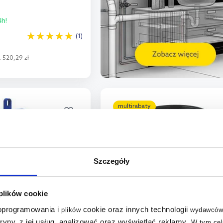
h!
(1)
:
520,29 zł
o koszyka
aj do porównania
multirabaty
Szczegóły
 plików cookie
 oprogramowania i
cookie oraz innych technologii
plików
wydawców
tryny, z jej usług, analizować oraz wyświetlać reklamy
.
W tym cel