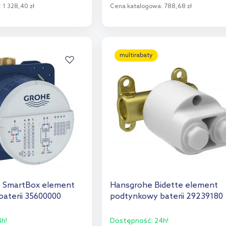
:
1 328,40 zł
Cena katalogowa:
788,68 zł
o koszyka
Do koszyka
aj do porównania
Dodaj do porównania
multirabaty
o SmartBox element
Hansgrohe Bidette element
aterii 35600000
podtynkowy baterii 29239180
h!
Dostępność:
24h!