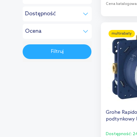
Pozostałe:
Cena katalogowa
Dostępność
Deante
(5)
D
w magazynie
(62)
Dornbracht
(15)
Dod
Ocena
do 5 dni
(1)
multirabaty
Duravit
(7)
(17)
do 7 dni
(17)
Geberit
(4)
Filtruj
(8)
do 10 dni
(5)
Gessi
(5)
Brak oceny
(242)
do 14 dni
(48)
Hansa
(2)
do 28 dni
(18)
Herzbach
(4)
do 6 tyg.
(2)
Ideal Standard
(5)
do 9 tyg.
(1)
Keuco
(18)
do 10 tyg.
(15)
Grohe Rapid
Kronenbach
(4)
podtynkowy b
na zamówienie
(98)
Laufen
(5)
Dostępność:
24
Oras
(3)