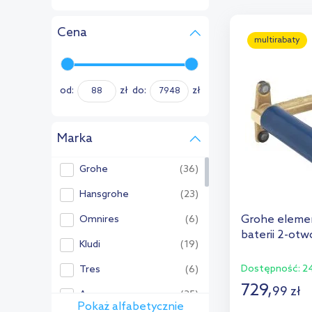
Cena
multirabaty
od:
zł
do:
zł
Marka
Grohe
(36)
Hansgrohe
(23)
Grohe eleme
Omnires
(6)
baterii 2-ot
Kludi
(19)
Dostępność:
24
Tres
(6)
729
,
99
zł
Axor
(35)
Pokaż alfabetycznie