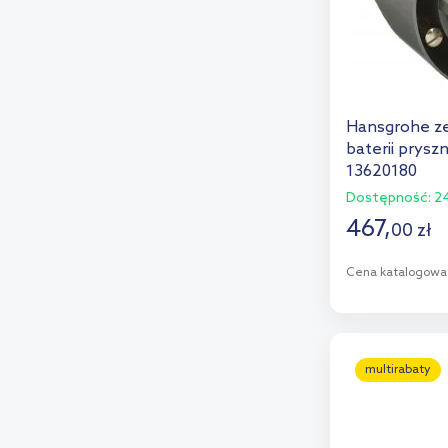
Hansgrohe z
baterii prys
13620180
Dostępność:
24
467
,
00
zł
Cena katalogowa
D
Dod
multirabaty