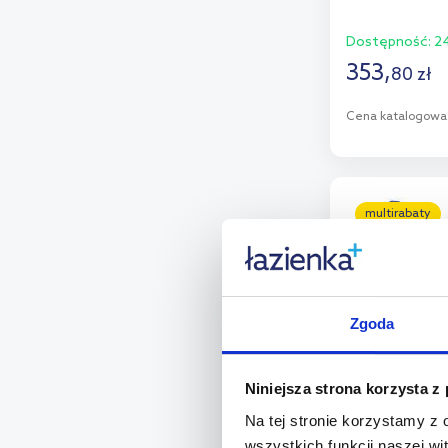
Dostępność:
24
353
,
80
zł
Cena katalogowa
D
Dod
multirabaty
Zgoda
Niniejsza strona korzysta z
Na tej stronie korzystamy z
wszystkich funkcji naszej wi