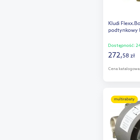
Kludi Flexx.
podtynkowy b
Dostępność:
24
272
,
58
zł
Cena katalogowa
D
Dod
multirabaty