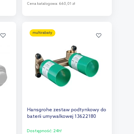
Cena katalogowa:
660,01 zł
Do koszyka
Dodaj do porównania
multirabaty
Hansgrohe zestaw podtynkowy do
baterii umywalkowej 13622180
Dostępność:
24h!