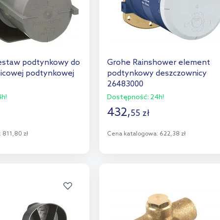
estaw podtynkowy do
Grohe Rainshower element
znicowej podtynkowej
podtynkowy deszczownicy
26483000
h!
Dostępność:
24h!
432
,
55
zł
:
811,80 zł
Cena katalogowa:
622,38 zł
o koszyka
Do koszyka
aj do porównania
Dodaj do porównania