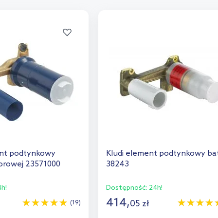
nt podtynkowy
Kludi element podtynkowy bat
worowej 23571000
38243
h!
Dostępność:
24h!
414
,
05
zł
(19)