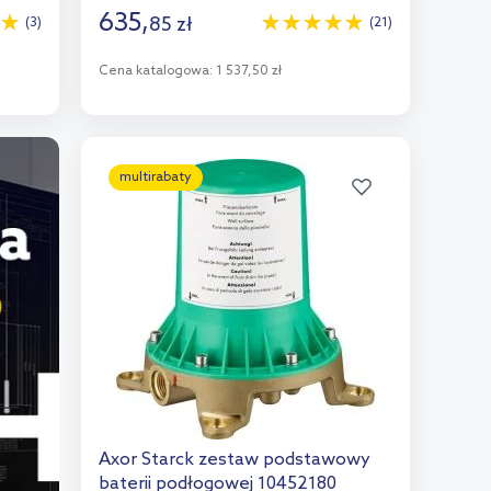
635
,
85
zł
(3)
(21)
Cena katalogowa:
1 537,50 zł
Do koszyka
Dodaj do porównania
multirabaty
Axor Starck zestaw podstawowy
baterii podłogowej 10452180