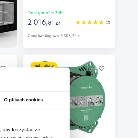
Dostępność:
24h!
2 016
,
81
zł
(2)
Cena katalogowa:
3 306,24 zł
Do koszyka
Dodaj do porównania
multirabaty
O plikach cookies
, aby korzystać ze
u za pomocą plików cookie