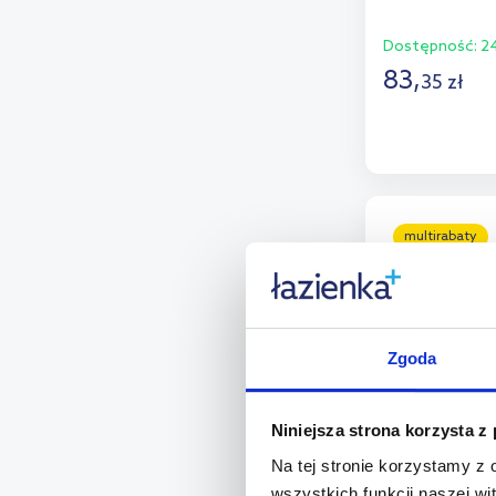
Dostępność:
24
83
,
35
zł
D
Dod
multirabaty
Zgoda
Niniejsza strona korzysta z
Na tej stronie korzystamy z
wszystkich funkcji naszej wi