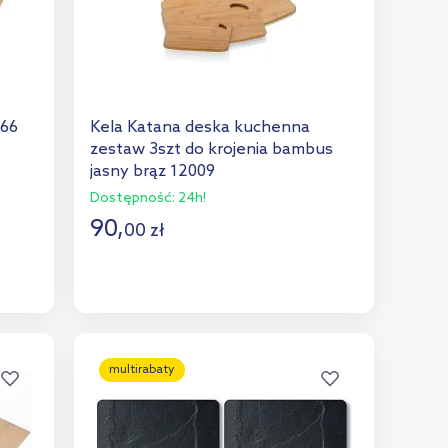
566
Kela Katana deska kuchenna
zestaw 3szt do krojenia bambus
jasny brąz 12009
Dostępność:
24h!
90
,
00
zł
Do koszyka
Dodaj do porównania
multirabaty