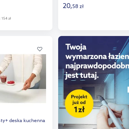
20
,
58
zł
Do koszyka
:
154 zł
Dodaj do porównania
o koszyka
aj do porównania
sty+ deska kuchenna