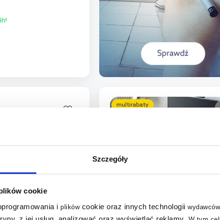
h!
o koszyka
aj do porównania
multirabaty
Szczegóły
 plików cookie
 oprogramowania i
cookie oraz innych technologii
plików
wydawców
tryny, z jej usług, analizować oraz wyświetlać reklamy
.
W tym cel