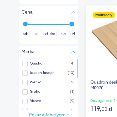
Cena
multirabaty
od:
zł
do:
zł
Marka
Quadron
(4)
Joseph Joseph
(10)
Quadron des
Wenko
(6)
M0070
Grohe
(1)
Dostępność:
24
Blanco
(5)
119
,
00
zł
Franke
(6)
Pokaż alfabetycznie