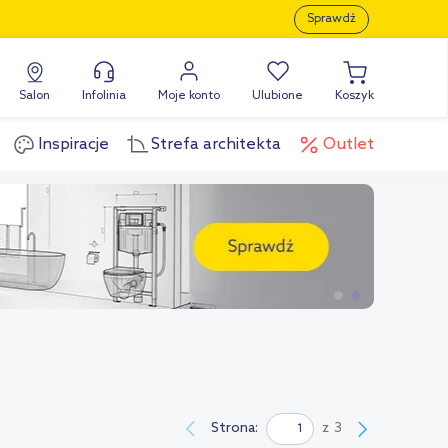
Sprawdź
Salon
Infolinia
Moje konto
Ulubione
Koszyk
Inspiracje
Strefa architekta
Outlet
Strona:
z
3