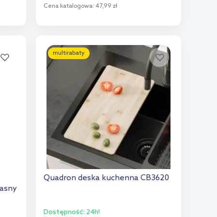
Cena katalogowa:
47,99 zł
Do koszyka
Dodaj do porównania
multirabaty
Quadron deska kuchenna CB3620
jasny
Dostępność:
24h!