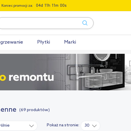
0
4
1
1
1
0
5
9
Koniec promocji za:
grzewanie
Płytki
Marki
henne
(69 produktów)
Pokaż na stronie:
ślnie
30