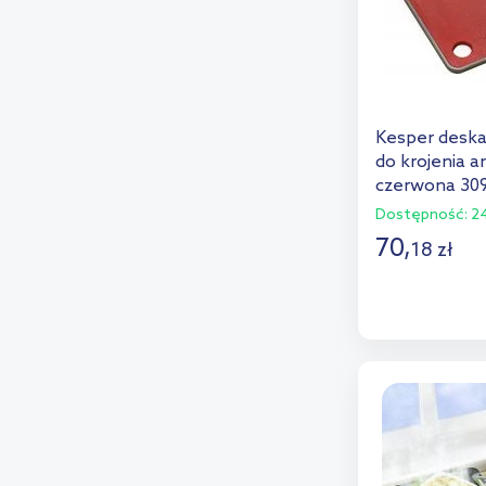
Kesper desk
do krojenia a
czerwona 30
Dostępność:
24
70
,
18
zł
D
Dod