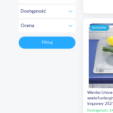
D
Pozostałe:
Dostępność
Alveus
(4)
Dod
w magazynie
(24)
Brabantia
(9)
Ocena
do 5 dni
(7)
bestseller
Deante
(1)
(2)
do 7 dni
(2)
Hansgrohe
(2)
Filtruj
Brak oceny
(67)
do 10 dni
(2)
Kela
(10)
do 14 dni
(9)
Kesper
(7)
na zamówienie
(25)
Pyramis
(3)
Villeroy & Boch
(1)
Wenko Univer
wielofunkcyjn
brązowy 252
Dostępność:
24