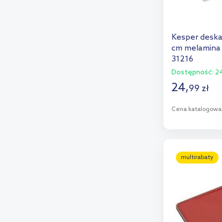
Kesper deska
cm melamina 
31216
Dostępność:
24
24
,
99
zł
Cena katalogowa
D
Dod
multirabaty