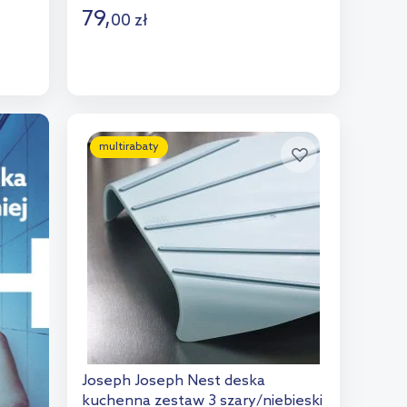
79
,
00
zł
Do koszyka
Dodaj do porównania
multirabaty
Joseph Joseph Nest deska
kuchenna zestaw 3 szary/niebieski