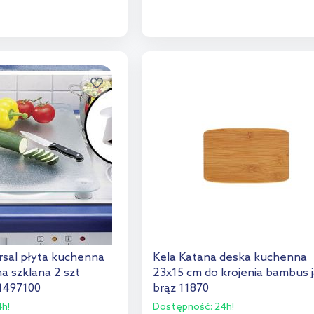
o koszyka
Do koszyka
aj do porównania
Dodaj do porównania
sal płyta kuchenna
Kela Katana deska kuchenna
a szklana 2 szt
23x15 cm do krojenia bambus 
1497100
brąz 11870
h!
Dostępność:
24h!