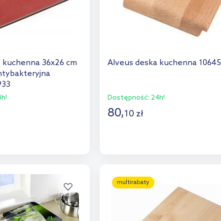
a kuchenna 36x26 cm
Alveus deska kuchenna 1064
ntybakteryjna
933
h!
Dostępność:
24h!
80
,
10
zł
o koszyka
Do koszyka
aj do porównania
Dodaj do porównania
multirabaty