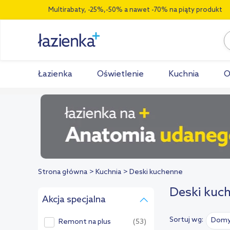
Multirabaty, -25%,-50% a nawet -70% na piąty produkt
Łazienka
Oświetlenie
Kuchnia
O
Strona główna
Kuchnia
Deski kuchenne
Deski kuc
Akcja specjalna
Sortuj wg:
Domy
Remont na plus
(53)