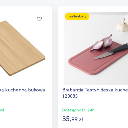
multirabaty
ka kuchenna bukowa
Brabantia Tasty+ deska kuch
123085
h!
Dostępność:
24h!
35
,
99
zł