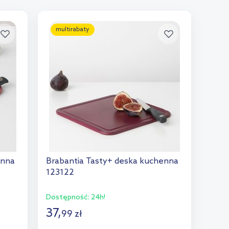
multirabaty
enna
Brabantia Tasty+ deska kuchenna
123122
Dostępność:
24h!
37
,
99
zł