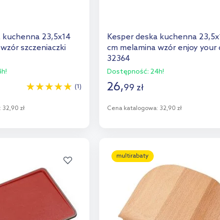
 kuchenna 23,5x14
Kesper deska kuchenna 23,5x
wzór szczeniaczki
cm melamina wzór enjoy your 
32364
h!
Dostępność:
24h!
26
,
99
zł
(1)
:
32,90 zł
Cena katalogowa:
32,90 zł
o koszyka
Do koszyka
aj do porównania
Dodaj do porównania
multirabaty