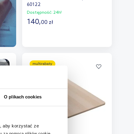
60122
Dostępność:
24h!
140
,
00
zł
Do koszyka
Dodaj do porównania
multirabaty
O plikach cookies
, aby korzystać ze
u za pomocą plików cookie