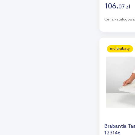
106
,
07
zł
Cena katalogowa
D
Dod
multirabaty
Brabantia Ta
123146