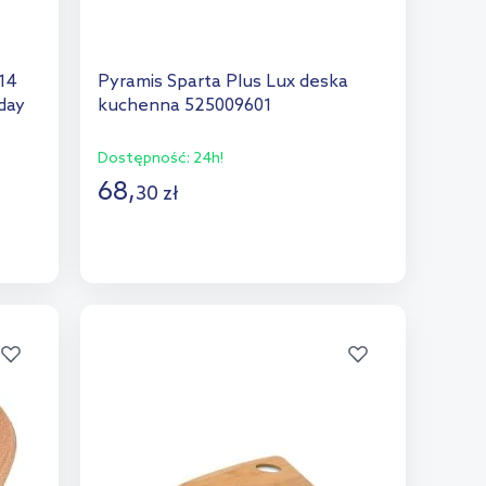
14
Pyramis Sparta Plus Lux deska
day
kuchenna 525009601
Dostępność:
24h!
68
,
30
zł
Do koszyka
Dodaj do porównania