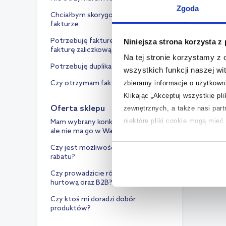
Zgoda
Chciałbym skorygować dane na
fakturze
Potrzebuję fakturę proforma lub
Niniejsza strona korzysta z
fakturę zaliczkową
Na tej stronie korzystamy z
Potrzebuję duplikat faktury
wszystkich funkcji naszej wi
Czy otrzymam fakturę z VAT 0%?
zbieramy informacje o użytkowni
Klikając „Akceptuj wszystkie pl
Oferta sklepu
zewnętrznych, a także nasi par
niektóre pliki cookie mogą mie
Mam wybrany konkretny produkt,
ale nie ma go w Waszej ofercie
Aby uzyskać więcej informacji na
Czy jest możliwość otrzymania
rabatu?
na temat plików cookie i tego, d
Czy prowadzicie również sprzedaż
hurtową oraz B2B?
Czy ktoś mi doradzi dobór
produktów?