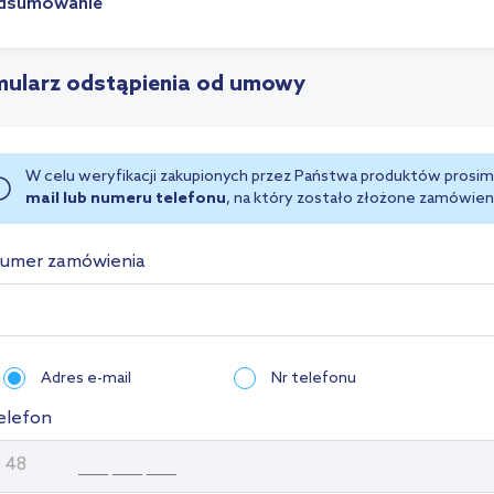
dsumowanie
mularz odstąpienia od umowy
W celu weryfikacji zakupionych przez Państwa produktów prosi
mail lub numeru telefonu
, na który zostało złożone zamówien
umer zamówienia
Adres e-mail
Nr telefonu
elefon
 48