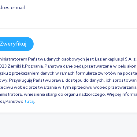
dres e-mail
Zweryfikuj
inistratorem Państwa danych osobowych jest Łazienkaplus.pl S.A. z si
023 Żerniki k.Poznania. Państwa dane będą przetwarzane w celu skon
ązku z przekazaniem danych w ramach formularza zwrotów na podstawie a
wy. Przysługują Państwu prawa: dostępu do danych, ich sprostowania,
zeciwu wobec przetwarzania w tym sprzeciwu wobec przetwarzania 
inistratora, wniesienia skargi do organu nadzorczego. Więcej infor
jdą Państwo
tutaj
.