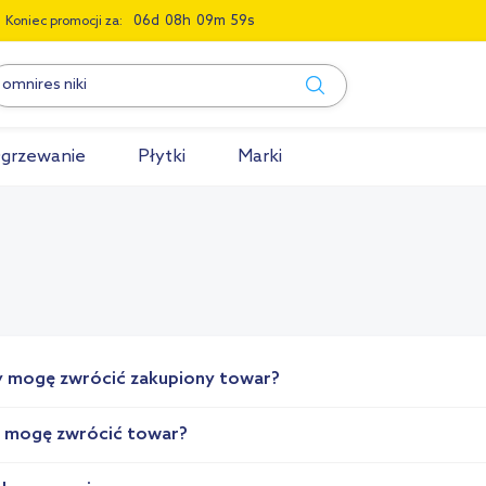
0
6
0
8
0
9
5
8
Koniec promocji za:
grzewanie
Płytki
Marki
y mogę zwrócić zakupiony towar?
k mogę zwrócić towar?