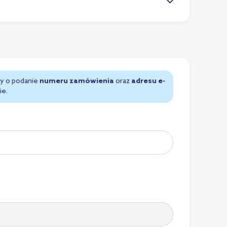
my o podanie
numeru zamówienia
oraz
adresu e-
ie.