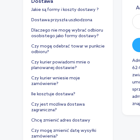
Dostawa
A
Jakie są formy i koszty dostawy ?
Dostawa przyszła uszkodzona
Dlaczego nie mogę wybrać odbioru
osobistego jako formy dostawy?
Czy mogę odebrać towar w punkcie
odbioru?
Adm
Czy kurier powiadomi mnie o
planowanej dostawie?
62-
zwi
Czy kurier wniesie moje
umo
zamówienie?
spr
Ile kosztuje dostawa?
adm
zna
Czy jest możliwa dostawa
zagraniczna?
Chcę zmienić adres dostawy
Czy mogę zmienić datę wysyłki
zamówienia?