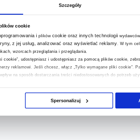
Szczegóły
 plików cookie
 oprogramowania i
cookie oraz innych technologii
plików
wydawców
tryny, z jej usług, analizować oraz wyświetlać reklamy
.
W tym cel
kach, wzorcach przeglądania i przeglądania.
iki cookie”, udostępniasz i udostępniasz za pomocą plików cookie, zeb
tnerzy reklamowi.
Jeśli chcesz, włącz „Tylko wymagane pliki cookie”.
Pa
ć wpływ na sposób dostarczania treści niedostosowanych do potrzeb uż
 temat plików plików cookie, kliknij „Ustawienia plików cookie”.
Jeśli 
laczego ich przepisy, przejdź do zakładek „Informacje o plikach cookie”
Spersonalizuj