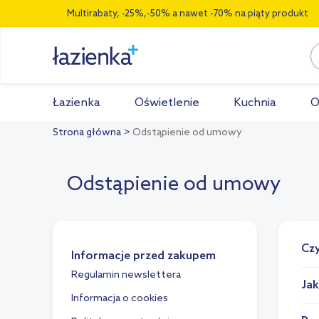
Multirabaty, -25%,-50% a nawet -70% na piąty produkt
Łazienka
Oświetlenie
Kuchnia
O
Strona główna
Odstąpienie od umowy
Odstąpienie od umowy
Cz
Informacje przed zakupem
Regulamin newslettera
Ja
Informacja o cookies