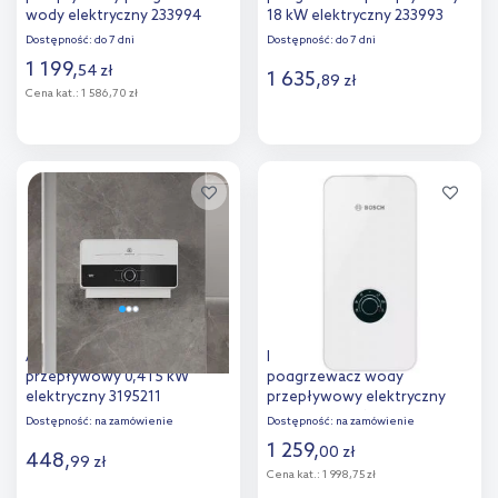
wody elektryczny 233994
18 kW elektryczny 233993
Dostępność:
do 7 dni
Dostępność:
do 7 dni
1 199
,
54
zł
1 635
,
89
zł
Cena kat.:
1 586,70 zł
Do koszyka
Do koszyka
Dodaj do
Dodaj do
porównania
porównania
Ariston Aures podgrzewacz
Bosch Tronic TR5001
przepływowy 0,4 l 5 kW
podgrzewacz wody
elektryczny 3195211
przepływowy elektryczny
biały 7736506137
Dostępność:
na zamówienie
Dostępność:
na zamówienie
1 259
,
00
zł
448
,
99
zł
Cena kat.:
1 998,75 zł