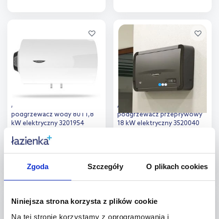
Do koszyka
Do koszyka
Dodaj do
Dodaj do
porównania
porównania
Ariston Pro1 Eco
Ariston Aures Pro
podgrzewacz wody 80 l 1,8
podgrzewacz przepływowy
kW elektryczny 3201954
18 kW elektryczny 3520040
Dostępność:
na zamówienie
Dostępność:
na zamówienie
1 189
,
1 414
,
99
zł
74
zł
Zgoda
Szczegóły
O plikach cookies
Do koszyka
Do koszyka
Dodaj do
Dodaj do
Niniejsza strona korzysta z plików cookie
Na tej stronie korzystamy z oprogramowania i
porównania
porównania