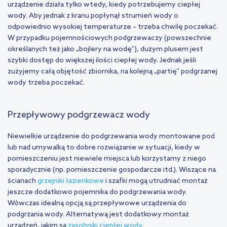
urządzenie działa tylko wtedy, kiedy potrzebujemy ciepłej
wody. Aby jednak z kranu popłynął strumień wody o
odpowiednio wysokiej temperaturze – trzeba chwilę poczekać.
W przypadku pojemnościowych podgrzewaczy (powszechnie
określanych też jako „bojlery na wodę”), dużym plusem jest
szybki dostęp do większej ilości ciepłej wody. Jednak jeśli
zużyjemy całą objętość zbiornika, na kolejną „partię” podgrzanej
wody trzeba poczekać.
Przepływowy podgrzewacz wody
Niewielkie urządzenie do podgrzewania wody montowane pod
lub nad umywalką to dobre rozwiązanie w sytuacji, kiedy w
pomieszczeniu jest niewiele miejsca lub korzystamy z niego
sporadycznie (np. pomieszczenie gospodarcze itd.). Wiszące na
ścianach
grzejniki łazienkowe
i szafki mogą utrudniać montaż
jeszcze dodatkowo pojemnika do podgrzewania wody.
Wówczas idealną opcją są przepływowe urządzenia do
podgrzania wody. Alternatywą jest dodatkowy montaż
urządzeń, jakim są
zasobniki ciepłej wody
.