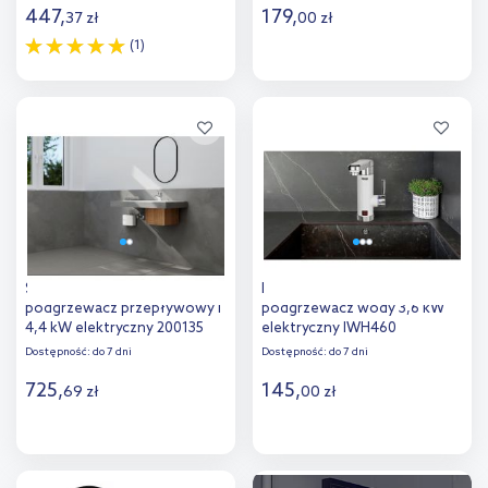
447
,
179
,
37
zł
00
zł
(1)
Do koszyka
Do koszyka
Dodaj do
Dodaj do
porównania
porównania
Stiebel Eltron Eil 4 Premium
Noveen przepływowy
podgrzewacz przepływowy l
podgrzewacz wody 3,6 kW
4,4 kW elektryczny 200135
elektryczny IWH460
Dostępność:
do 7 dni
Dostępność:
do 7 dni
725
,
145
,
69
zł
00
zł
Do koszyka
Do koszyka