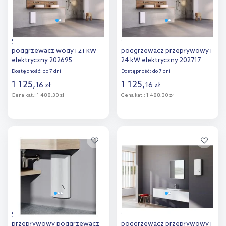
Stiebel Eltron Peb 21
Stiebel Eltron Peb 24
podgrzewacz wody l 21 kW
podgrzewacz przepływowy l
elektryczny 202695
24 kW elektryczny 202717
Dostępność:
do 7 dni
Dostępność:
do 7 dni
1 125
,
1 125
,
16
zł
16
zł
Cena kat.:
1 488,30 zł
Cena kat.:
1 488,30 zł
Do koszyka
Do koszyka
Dodaj do
Dodaj do
porównania
porównania
Stiebel Eltron Peg 13
Stiebel Eltron Pey 18/21/24
przepływowy podgrzewacz
podgrzewacz przepływowy l