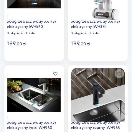
Noveen przepływowy
Noveen przepływowy
podgrzewacz wody 3,6 kW
podgrzewacz wody 3,6 kW
elektryczny IWH560
elektryczny IWH370
Dostępność:
do 7 dni
Dostępność:
do 7 dni
189
,
199
,
00
zł
00
zł
Do koszyka
Do koszyka
Dodaj do
Dodaj do
porównania
porównania
Noveen przepływowy
Noveen przepływowy
podgrzewacz wody 3,6 kW
podgrzewacz wody 3,6 kW
elektryczny inox IWH960
elektryczny czarny IWH965