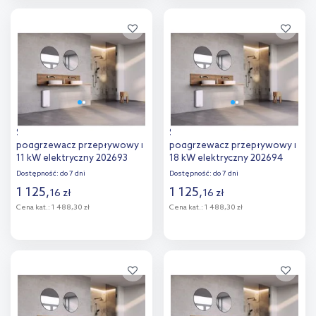
Do koszyka
Do koszyka
Dodaj do
Dodaj do
porównania
porównania
Stiebel Eltron Peb 11
Stiebel Eltron Peb 18
podgrzewacz przepływowy l
podgrzewacz przepływowy l
11 kW elektryczny 202693
18 kW elektryczny 202694
Dostępność:
do 7 dni
Dostępność:
do 7 dni
1 125
,
1 125
,
16
zł
16
zł
Cena kat.:
1 488,30 zł
Cena kat.:
1 488,30 zł
Do koszyka
Do koszyka
Dodaj do
Dodaj do
porównania
porównania