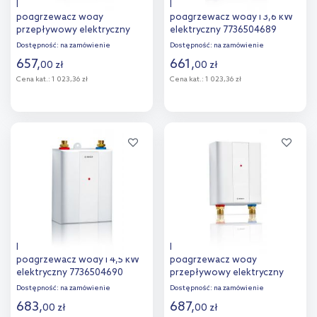
Bosch Tronic TR4000 6 EB
Bosch Tronic przepływowy
podgrzewacz wody
podgrzewacz wody l 3,6 kW
przepływowy elektryczny
elektryczny 7736504689
7736504692
Dostępność:
na zamówienie
Dostępność:
na zamówienie
657
,
661
,
00
zł
00
zł
Cena kat.:
1 023,36 zł
Cena kat.:
1 023,36 zł
Do koszyka
Do koszyka
Dodaj do
Dodaj do
porównania
porównania
Bosch Tronic przepływowy
Bosch Tronic TR4000 8 EB
podgrzewacz wody l 4,5 kW
podgrzewacz wody
elektryczny 7736504690
przepływowy elektryczny
7736504694
Dostępność:
na zamówienie
Dostępność:
na zamówienie
683
,
687
,
00
zł
00
zł