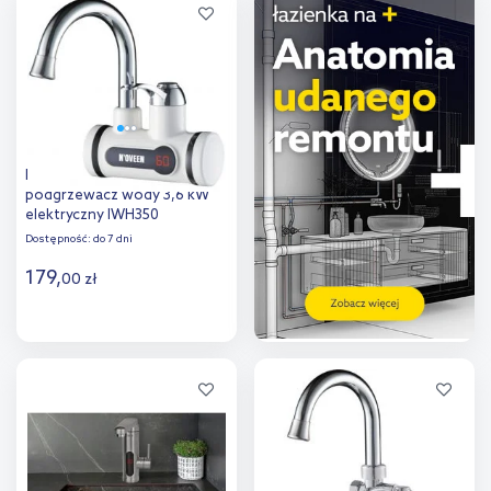
Dodaj do
Dodaj do
porównania
porównania
Noveen przepływowy
podgrzewacz wody 3,6 kW
elektryczny IWH350
Dostępność:
do 7 dni
179
,
00
zł
Do koszyka
Dodaj do
porównania