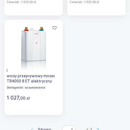
Cena kat.:
1 023,36 zł
Cena kat.:
1 023,36 zł
Do koszyka
Do koszyka
Dodaj do
Dodaj do
porównania
porównania
Bosch Tronic podgrzewacz
wody przepływowy model
TR4000 8 ET elektryczny
7736504693
Dostępność:
na zamówienie
1 027
,
00
zł
Do koszyka
Dodaj do
Strona:
z
2