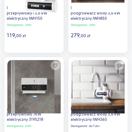
Noveen podgrzewacz
Noveen przepływowy
przepływowy l 3,6 kW
podgrzewacz wody 3,6 kW
elektryczny IWH150
elektryczny IWH850
Dostępność:
24h!
Dostępność:
24h!
119
,
279
,
00
zł
00
zł
Do koszyka
Do koszyka
Dodaj do
Dodaj do
porównania
porównania
Ariston Aures podgrzewacz
Noveen przepływowy
przepływowy 7KW
podgrzewacz wody 3,6 kW
elektryczny 3195218
elektryczny IWH360
Dostępność:
24h!
Dostępność:
do 7 dni