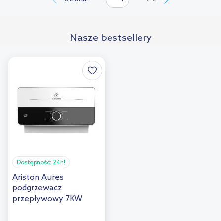
porównania
Nasze bestsellery
Dostępność:
24h!
Ariston Aures
podgrzewacz
przepływowy 7KW
elektryczny 3195218