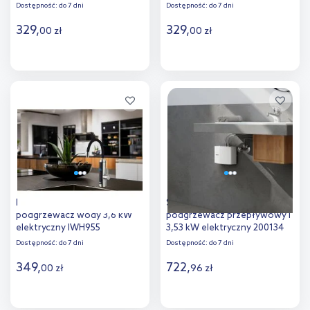
Dostępność:
do 7 dni
Dostępność:
do 7 dni
329
,
329
,
00
zł
00
zł
Do koszyka
Do koszyka
Dodaj do
Dodaj do
porównania
porównania
Noveen przepływowy
Stiebel Eltron Eil 3 Premium
podgrzewacz wody 3,6 kW
podgrzewacz przepływowy l
elektryczny IWH955
3,53 kW elektryczny 200134
Dostępność:
do 7 dni
Dostępność:
do 7 dni
349
,
722
,
00
zł
96
zł