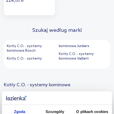
224
,
00
zł
Do koszyka
Dodaj do
Szukaj według marki
porównania
Kotły C.O. - systemy
kominowe Junkers
kominowe Bosch
Kotły C.O. - systemy
Kotły C.O. - systemy
kominowe Vaillant
Kotły C.O. - systemy kominowe
Odpowiednio działające ogrzewanie wymaga nie tylko
centralnego kotła, ale także wielu dodatkowych elementów,
które usprawnią jego pracę. Kotły C.O. systemy kominowe
zapewniają bezpieczne użytkowania urządzeń grzewczych,
Zgoda
Szczegóły
O plikach cookies