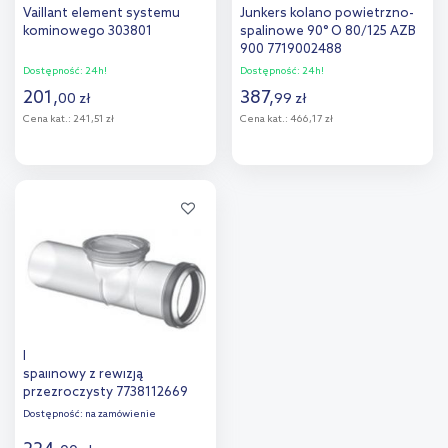
Vaillant element systemu
Junkers kolano powietrzno-
kominowego 303801
spalinowe 90° O 80/125 AZB
900 7719002488
Dostępność:
24h!
Dostępność:
24h!
201
,
387
,
00
zł
99
zł
Cena kat.:
241,51 zł
Cena kat.:
466,17 zł
Do koszyka
Do koszyka
Dodaj do
Dodaj do
porównania
porównania
Bosch 2669 przewód
spalinowy z rewizją
przezroczysty 7738112669
Dostępność:
na zamówienie