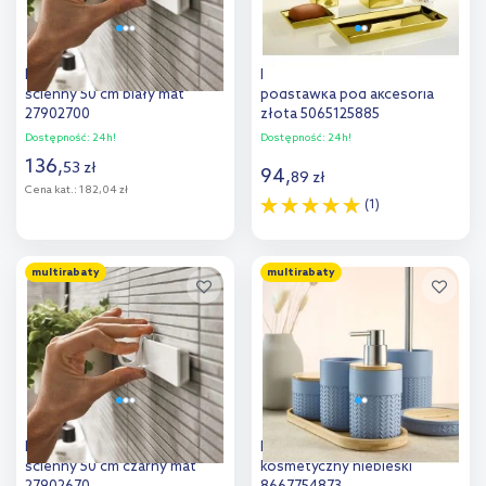
Hansgrohe WallStoris panel
Kleine Wolke Glamour
ścienny 50 cm biały mat
podstawka pod akcesoria
27902700
złota 5065125885
Dostępność:
24h!
Dostępność:
24h!
136
,
53
zł
94
,
89
zł
Cena kat.:
182,04 zł
(1)
Do koszyka
Do koszyka
multirabaty
multirabaty
Dodaj do
Dodaj do
porównania
porównania
Hansgrohe WallStoris panel
Kleine Wolke Dash pojemnik
ścienny 50 cm czarny mat
kosmetyczny niebieski