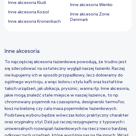
Inne akcesoria Kludi
Inne akcesoria Wenko
Inne akcesoria Koziol
Inne akcesoria Zone
Denmark
Inne akcesoria Kronenbach
Inne akcesoria
To najczęściej akcesoria łazienkowe powodują, że trudno jest
się zdecydować na ostateczny wygląd naszej łazienki. Raczej
nie kupujemy ich w sposób przypadkowy, lecz dobieramy do
ogólnego wystroju, a więc koloru i stylu kafli oraz kształtów
takich urządzeń, jak ubikacja, prysznic, wanna itp. Inne akcesoria,
jakie mogą znaleźć stałe miejsce w naszej łazience, to np.
chromowany pojemnik na czasopisma, designerski termofor,
kosz na bieliznę czy cała masa pojemników łazienkowych.
Podstawą wyboru będzie wówczas kolor, praktyczny charakter
oraz oryginalny styl. Dziś już raczej rezygnujemy z typowych i
uniwersalnych rozwiązań łazienkowych na rzecz nieco bardziej
odkrywczych urządzeń, które wyróżnią nas na tle innych. Wciąż