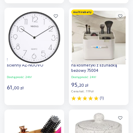
Do koszyka
Do koszyka
multirabaty
Dodaj do
Dodaj do
porównania
porównania
Splendid Nuovo zegar
Joseph Joseph Viva organizer
ścienny AZ-NUOVO
na kosmetyki z szufladką
beżowy 75004
Dostępność:
24h!
Dostępność:
24h!
95
,
20
zł
61
,
00
zł
Cena kat.:
119 zł
(1)
Do koszyka
Do koszyka
Dodaj do
Dodaj do
porównania
porównania