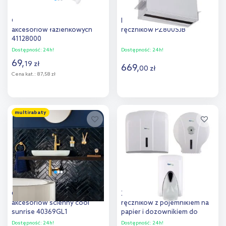
Grohe QuickFix klej do
Faneco ZZ Hit podajnik
akcesoriów łazienkowych
ręczników PZ800SJB
41128000
Dostępność:
24h!
Dostępność:
24h!
69
,
19
zł
669
,
00
zł
Cena kat.:
87,58 zł
Do koszyka
Do koszyka
multirabaty
Dodaj do
Dodaj do
porównania
porównania
Grohe Essentials uchwyt do
Zestaw Faneco Pop podajnik
akcesoriów ścienny cool
ręczników z pojemnikiem na
sunrise 40369GL1
papier i dozownikiem do
mydła biały-szary
Dostępność:
24h!
Dostępność:
24h!