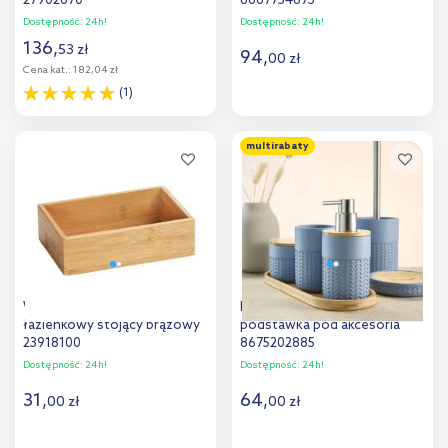
27902670
8667754873
Dostępność:
24h!
Dostępność:
24h!
136
,
53
zł
94
,
00
zł
Cena kat.:
182,04 zł
(1)
Do koszyka
Do koszyka
multirabaty
Dodaj do
Dodaj do
porównania
porównania
Wenko Terra pojemnik
Kleine Wolke Dash
łazienkowy stojący brązowy
podstawka pod akcesoria
23918100
8675202885
Dostępność:
24h!
Dostępność:
24h!
31
,
64
,
00
zł
00
zł