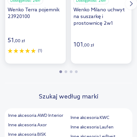
Dostępność:
24h!
Dostępność:
24h!
Wenko Terra pojemnik
Wenko Milano uchwyt
23920100
na suszarkę i
prostownicę 2w1
srebrny 20648100
51
,
00
zł
101
,
00
zł
(1)
Szukaj według marki
Inne akcesoria AWD Interior
Inne akcesoria KWC
Inne akcesoria Axor
Inne akcesoria Laufen
Inne akcesoria BISK
Inne akcesoria Leifheit