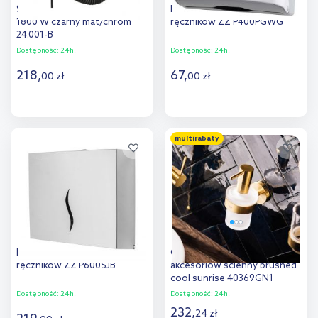
Stella suszarka do włosów
Faneco Pop podajnik
1800 W czarny mat/chrom
ręczników ZZ P400PGWG
24.001-B
Dostępność:
24h!
Dostępność:
24h!
218
,
67
,
00
zł
00
zł
Do koszyka
Do koszyka
multirabaty
Dodaj do
Dodaj do
porównania
porównania
Faneco Hit podajnik
Grohe Essentials uchwyt do
ręczników ZZ P600SJB
akcesoriów ścienny brushed
cool sunrise 40369GN1
Dostępność:
24h!
Dostępność:
24h!
232
,
24
zł