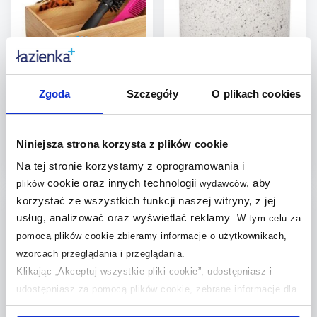
Wenko Terra pojemnik
Q-Bath Perfect Minimalism
23920100
pojemnik łazienkowy lastryko
Zgoda
Szczegóły
O plikach cookies
AWD02341552
Dostępność:
24h!
Dostępność:
24h!
109
,
20
zł
51
,
00
zł
Niniejsza strona korzysta z plików cookie
Cena kat.:
130 zł
(1)
Na tej stronie korzystamy z oprogramowania i
cookie oraz innych technologii
, aby
Do koszyka
Do koszyka
plików
wydawców
multirabaty
korzystać ze wszystkich funkcji naszej witryny, z jej
Dodaj do
Dodaj do
usług, analizować oraz wyświetlać reklamy
.
W tym celu za
porównania
porównania
pomocą plików cookie zbieramy informacje o użytkownikach,
wzorcach przeglądania i przeglądania.
Klikając „Akceptuj wszystkie pliki cookie”, udostępniasz i
udostępniasz za pomocą plików cookie, zebrane informacje dla
użytkowników zewnętrznych, a także nasi partnerzy reklamowi.
Wenko Terra pojemnik
Brabantia ReNew waga