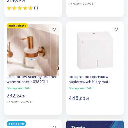
219
,
99
zł
Cena kat.:
293,97 zł
(1)
Do koszyka
Do koszyka
multirabaty
Dodaj do
Dodaj do
porównania
porównania
Grohe Essentials uchwyt do
Merida Stella White Line
akcesoriów ścienny brushed
podajnik do ręczników
warm sunset 40369DL1
papierowych biały mat
ASB103
Dostępność:
24h!
Dostępność:
24h!
232
,
24
zł
448
,
00
zł
Cena kat.:
293,97 zł
Do koszyka
Do koszyka
bestseller
Dodaj do
Dodaj do