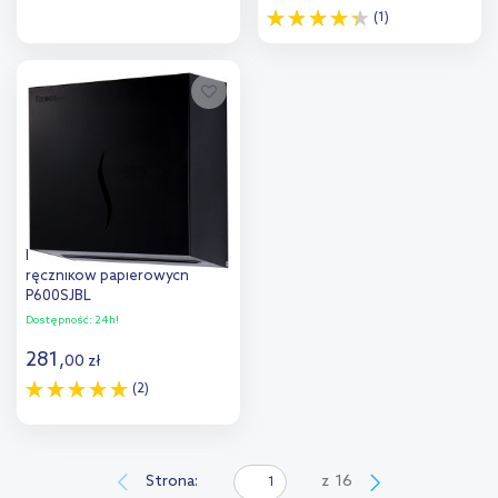
(1)
Do koszyka
Do koszyka
Dodaj do
Dodaj do
porównania
porównania
Faneco Hit podajnik do
ręczników papierowych
P600SJBL
Dostępność:
24h!
281
,
00
zł
(2)
Do koszyka
Dodaj do
Strona:
z
16