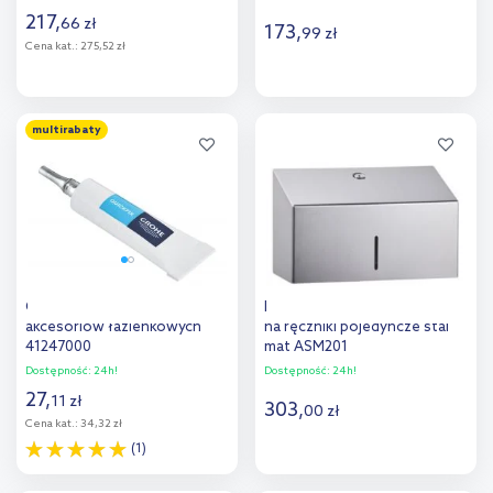
(P400PGWG, J18PGWG,
217
,
66
zł
SA500PGWG)
173
,
99
zł
Cena kat.:
275,52 zł
Do koszyka
Do koszyka
multirabaty
Dodaj do
Dodaj do
porównania
porównania
Grohe QuickGlue klej do
Merida Stella Mini pojemnik
akcesoriów łazienkowych
na ręczniki pojedyncze stal
41247000
mat ASM201
Dostępność:
24h!
Dostępność:
24h!
27
,
11
zł
303
,
00
zł
Cena kat.:
34,32 zł
(1)
Do koszyka
Do koszyka