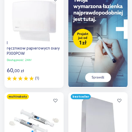
porównania
porównania
Faneco Eco podajnik do
ręczników papierowych biały
P300POW
Dostępność:
24h!
60
,
00
zł
(1)
Do koszyka
multirabaty
bestseller
Dodaj do
porównania