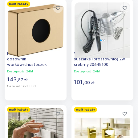
multirabaty
Dodaj do
Dodaj do
porównania
porównania
Hansgrohe AddStoris
Wenko Milano uchwyt na
dozownik
suszarkę i prostownicę 2w1
worków/chusteczek
srebrny 20648100
higienicznych ścienny brąz
Dostępność:
24h!
Dostępność:
24h!
szczotkowany 41773140
143
,
87
zł
101
,
00
zł
Cena kat.:
253,38 zł
Do koszyka
Do koszyka
multirabaty
multirabaty
Dodaj do
Dodaj do
porównania
porównania