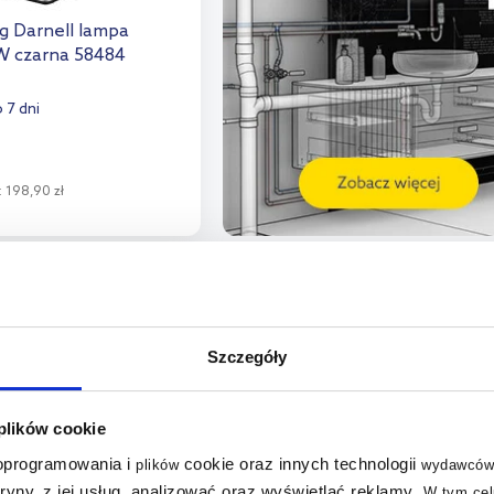
g Darnell lampa
W czarna 58484
 7 dni
:
198,90 zł
o koszyka
aj do porównania
multirabaty
Szczegóły
 plików cookie
 oprogramowania i
cookie oraz innych technologii
plików
wydawców
tryny, z jej usług, analizować oraz wyświetlać reklamy
.
W tym cel