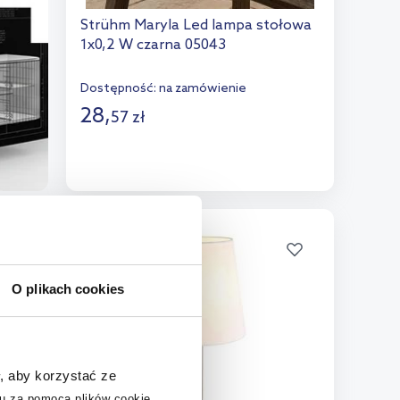
Strühm Maryla Led lampa stołowa
1x0,2 W czarna 05043
Dostępność:
na zamówienie
28
,
57
zł
Do koszyka
Dodaj do porównania
multirabaty
O plikach cookies
, aby korzystać ze
u za pomocą plików cookie