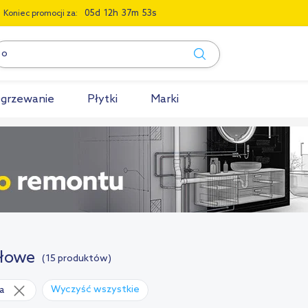
0
5
1
2
3
7
5
2
Koniec promocji za:
grzewanie
Płytki
Marki
łowe
(15 produktów)
Wyczyść wszystkie
ia