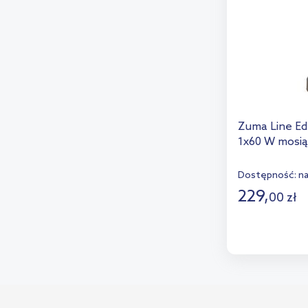
Zuma Line Ed
1x60 W mosią
Dostępność:
n
229
,
00
zł
D
Dod