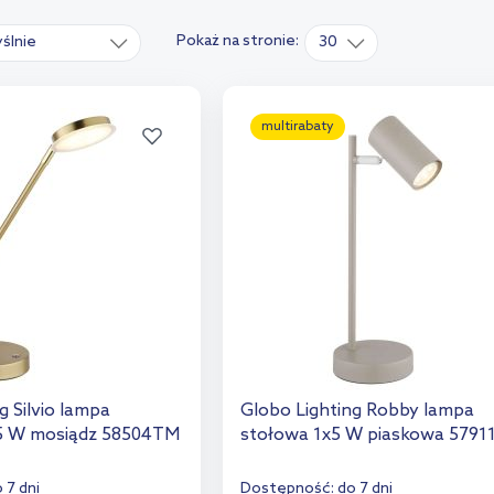
Pokaż na stronie:
ślnie
30
multirabaty
g Silvio lampa
Globo Lighting Robby lampa
,5 W mosiądz 58504TM
stołowa 1x5 W piaskowa 5791
 7 dni
Dostępność:
do 7 dni