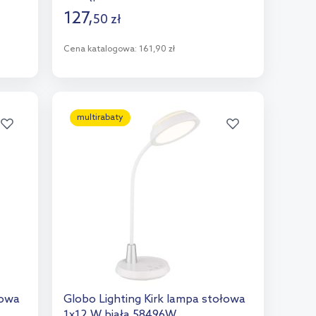
127
,
50
zł
Cena katalogowa:
161,90 zł
Do koszyka
Dodaj do porównania
multirabaty
łowa
Globo Lighting Kirk lampa stołowa
1x12 W biała 58496W