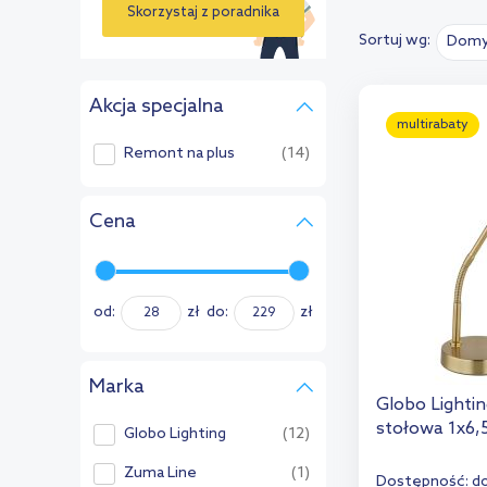
Skorzystaj z poradnika
Sortuj wg:
Domy
›
Akcja specjalna
multirabaty
Remont na plus
(14)
Cena
od:
zł
do:
zł
Marka
Globo Lightin
stołowa 1x6
Globo Lighting
(12)
Zuma Line
(1)
Dostępność:
do