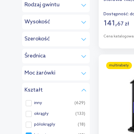
biały
(2)
Rodzaj gwintu
IP54
(1)
nikiel
(2)
E27
(4)
Dostępność:
do
Wysokość
141
,
mosiądz
(2)
67
zł
E14
(1)
zielony
(1)
GU10
(1)
Cena katalogowa
Szerokość
od:
cm
do:
cm
D
Średnica
od:
cm
do:
cm
Dod
multirabaty
Moc żarówki
od:
cm
do:
cm
Kształt
od:
W
do:
W
inny
(629)
okrągły
(133)
półokrągły
(18)