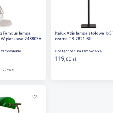
ng Famous lampa
Italux Atlis lampa stołowa 1x5
0 W piaskowa 24880SA
czarna TB-2821-BK
a zamówienie
Dostępność:
na zamówienie
119
,
00
zł
Do koszyka
:
129,90 zł
Dodaj do porównania
o koszyka
aj do porównania