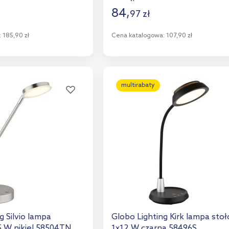
84
,
97
zł
:
185,90 zł
Cena katalogowa:
107,90 zł
o koszyka
Do koszyka
aj do porównania
Dodaj do porównania
multirabaty
g Silvio lampa
Globo Lighting Kirk lampa sto
5 W nikiel 58504TN
1x12 W czarna 58496S