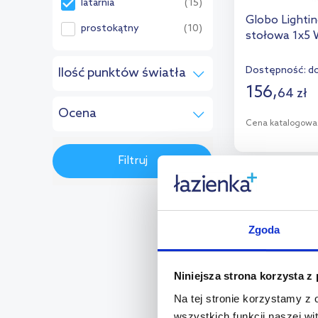
latarnia
(15)
Globo Lightin
prostokątny
(10)
stołowa 1x5 
Dostępność:
do
Ilość punktów światła
156
,
64
zł
1
(15)
Ocena
Cena katalogowa
Brak oceny
(15)
D
Filtruj
Dod
multirabaty
Zgoda
Niniejsza strona korzysta z
Na tej stronie korzystamy z
wszystkich funkcji naszej wi