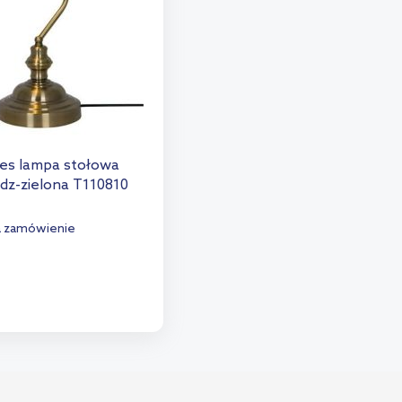
es lampa stołowa
dz-zielona T110810
a zamówienie
o koszyka
aj do porównania