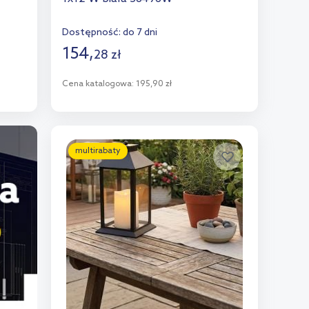
Dostępność:
do 7 dni
154
,
28
zł
Cena katalogowa:
195,90 zł
Do koszyka
Dodaj do porównania
multirabaty