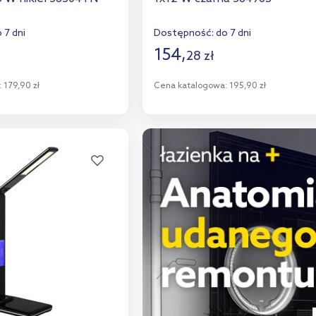
 7 dni
Dostępność:
do 7 dni
154
,
28
zł
:
179,90 zł
Cena katalogowa:
195,90 zł
o koszyka
Do koszyka
aj do porównania
Dodaj do porównania