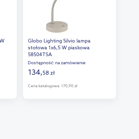
 W
Globo Lighting Silvio lampa
stołowa 1x6,5 W piaskowa
58504TSA
Dostępność:
na zamówienie
134
,
58
zł
Cena katalogowa:
170,90 zł
Do koszyka
Dodaj do porównania