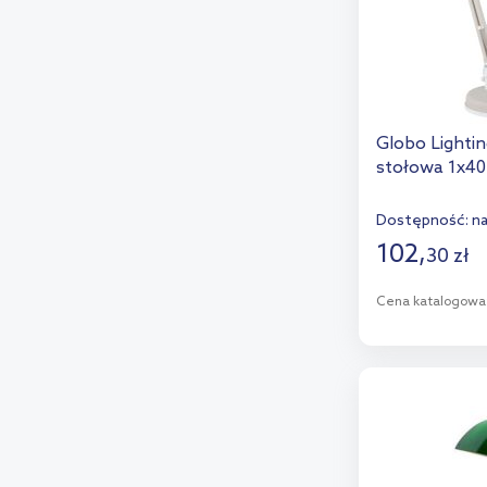
Globo Lighti
stołowa 1x4
Dostępność:
n
102
,
30
zł
Cena katalogowa
D
Dod