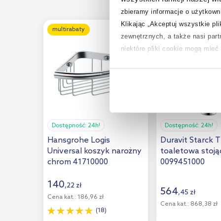
zbieramy informacje o użytkowni
Klikając „Akceptuj wszystkie pl
multirabaty
multirabaty
zewnętrznych, a także nasi par
niektóre pliki cookie mogą mie
Aby uzyskać więcej informacji na
na temat plików cookie i tego, d
Dostępność:
24h!
Dostępność:
24h!
Hansgrohe Logis
Duravit Starck 
Universal koszyk narożny
toaletowa stoj
chrom 41710000
0099451000
140
,
22
zł
564
,
45
zł
Cena kat.:
186,96 zł
Cena kat.:
868,38 zł
(18)