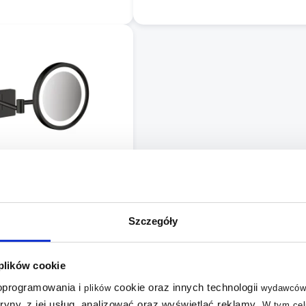
rka do makijażu (231)
Szczegóły
 plików cookie
 oprogramowania i
cookie oraz innych technologii
plików
wydawców
tryny, z jej usług, analizować oraz wyświetlać reklamy
.
W tym cel