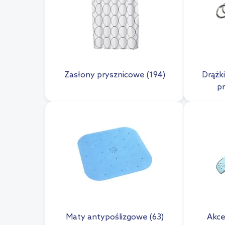
Zasłony prysznicowe (194)
Drążki
p
Maty antypoślizgowe (63)
Akces