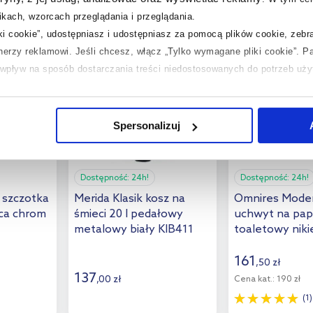
kach, wzorcach przeglądania i przeglądania.
iki cookie”, udostępniasz i udostępniasz za pomocą plików cookie, zeb
multirabaty
tnerzy reklamowi.
Jeśli chcesz, włącz „Tylko wymagane pliki cookie”.
Pa
ć wpływ na sposób dostarczania treści niedostosowanych do potrzeb uż
 temat plików plików cookie, kliknij „Ustawienia plików cookie”.
Jeśli 
laczego ich przepisy, przejdź do zakładek „Informacje o plikach cookie”
Spersonalizuj
Dostępność:
24h!
Dostępność:
24h!
T szczotka
Merida Klasik kosz na
Omnires Moder
ąca chrom
śmieci 20 l pedałowy
uchwyt na pap
metalowy biały KIB411
toaletowy niki
MP60510NI
161
,
50
zł
137
,
00
zł
Cena kat.:
190 zł
(1)