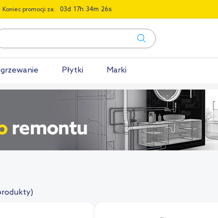
0
3
1
7
3
4
2
5
Koniec promocji za:
grzewanie
Płytki
Marki
produkty)