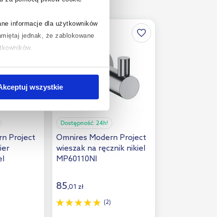
rane informacje dla użytkowników
multirabaty
miętaj jednak, że zablokowane
ytkowników.
chcesz uzyskać więcej informacji
.
Akceptuj wszystkie
Dostępność:
24h!
n Project
Omnires Modern Project
ier
wieszak na ręcznik nikiel
el
MP60110NI
85
,
01
zł
(2)