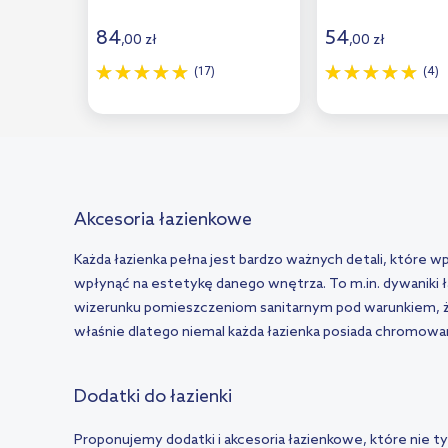
84
54
,
00
zł
,
00
zł
(17)
(4)
Akcesoria łazienkowe
Każda łazienka pełna jest bardzo ważnych detali, które w
wpłynąć na estetykę danego wnętrza. To m.in. dywaniki ł
wizerunku pomieszczeniom sanitarnym pod warunkiem, że
właśnie dlatego niemal każda łazienka posiada chromow
Dodatki do łazienki
Proponujemy dodatki i akcesoria łazienkowe, które nie tylk