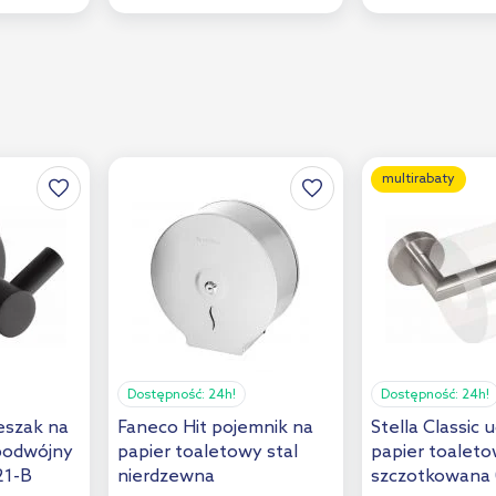
multirabaty
Dostępność:
24h!
Dostępność:
24h!
ieszak na
Faneco Hit pojemnik na
Stella Classic
 podwójny
papier toaletowy stal
papier toaleto
21-B
nierdzewna
szczotkowana 