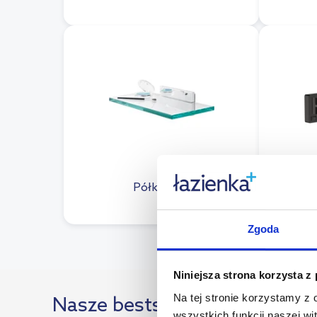
Półki (594)
Luste
Zgoda
Niniejsza strona korzysta z
Na tej stronie korzystamy z
Nasze bestsellery
wszystkich funkcji naszej wi