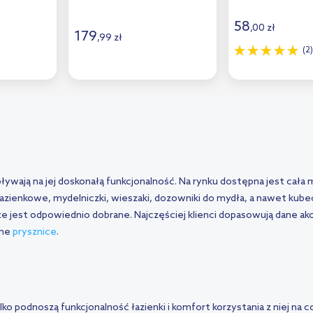
szczotkowana J25SJB
58
,
00
zł
179
,
99
zł
(2)
pływają na jej doskonałą funkcjonalność. Na rynku dostępna jest cała
azienkowe, mydelniczki, wieszaki, dozowniki do mydła, a nawet kube
 jest odpowiednio dobrane. Najczęściej klienci dopasowują dane ak
ane
prysznice
.
o podnoszą funkcjonalność łazienki i komfort korzystania z niej na co