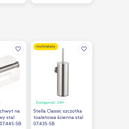
multirabaty
Dostępność:
24h!
 uchwyt na
Stella Classic szczotka
wy stal
toaletowa ścienna stal
07.445-SB
07.435-SB