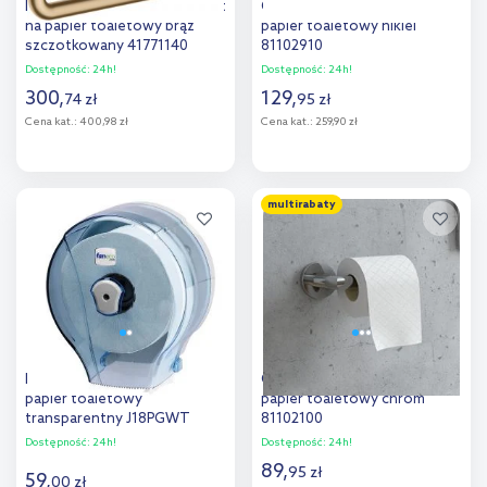
Hansgrohe AddStoris uchwyt
Oltens Gulfoss uchwyt na
na papier toaletowy brąz
papier toaletowy nikiel
szczotkowany 41771140
81102910
Dostępność:
24h!
Dostępność:
24h!
300
,
129
,
74
zł
95
zł
Cena kat.:
400,98 zł
Cena kat.:
259,90 zł
Do koszyka
Do koszyka
multirabaty
Dodaj do
Dodaj do
porównania
porównania
Faneco Jet S pojemnik na
Oltens Gulfoss uchwyt na
papier toaletowy
papier toaletowy chrom
transparentny J18PGWT
81102100
Dostępność:
24h!
Dostępność:
24h!
89
,
95
zł
59
,
00
zł