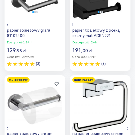
Oltens Gulfoss uchwyt na
Deante Round uchwyt na
papier toaletowy grafit
papier toaletowy z półką
81102400
czarny mat ADRN221
Dostępność:
24h!
Dostępność:
24h!
129
,
191
,
95
zł
00
zł
Cena kat.:
259,90 zł
Cena kat.:
279 zł
(2)
(3)
Do koszyka
Do koszyka
multirabaty
multirabaty
Dodaj do
Dodaj do
porównania
porównania
Stella Classic uchwyt na
Hansgrohe AddStoris uchwyt
papier toaletowy chrom
na papier toaletowy chrom