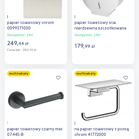
Duravit Starck T uchwyt na
Faneco Hit pojemnik na
papier toaletowy chrom
papier toaletowy stal
0099371000
nierdzewna szczotkowana
J25SJB
Dostępność:
24h!
Dostępność:
24h!
249
,
44
zł
179
,
99
zł
Cena kat.:
383,76 zł
Do koszyka
Do koszyka
multirabaty
multirabaty
Dodaj do
Dodaj do
porównania
porównania
Stella Classic uchwyt na
Hansgrohe AddStoris uchwyt
papier toaletowy czarny mat
na papier toaletowy z półką
07.445-B
chrom 41772000