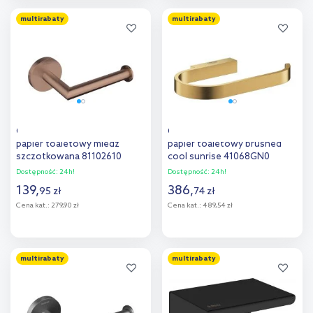
Do koszyka
Do koszyka
multirabaty
multirabaty
Dodaj do
Dodaj do
porównania
porównania
Oltens Gulfoss uchwyt na
Grohe Selection uchwyt na
papier toaletowy miedź
papier toaletowy brushed
szczotkowana 81102610
cool sunrise 41068GN0
Dostępność:
24h!
Dostępność:
24h!
139
,
386
,
95
zł
74
zł
Cena kat.:
279,90 zł
Cena kat.:
489,54 zł
Do koszyka
Do koszyka
multirabaty
multirabaty
Dodaj do
Dodaj do
porównania
porównania