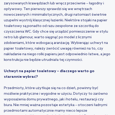
zarysowanych krawędziach lub wręcz przeciwnie – łagodny i
opływowy. Ten pierwszy sprawdzi się we wnętrzach
nowoczesnych i minimalistycznych, drugi natomiast świetnie
uzupełni wystrój klasycznej łazienki. Niektóre stojaki na papier
toaletowy są ponadto od razu zespolone ze szczotką do
czyszczenia WC. Gdy chce się urządzić pomieszczenie w stylu
retro lub glamour, warto sięgnąć po model z licznymi
zdobieniami, które wzbogacą aranżację. Wybierając uchwyt na
papier toaletowy, należy zwrócić uwagę również na to, czy
nakładanie na niego rolki papieru jest odpowiednio łatwe, a jego
konstrukcja nie będzie utrudniała tej czynności.
Uchwyt na papier toaletowy – dlaczego warto go
starannie wybrać?
Przedmioty, które użytkuje się na co dzień, powinny być
możliwie praktyczne i wygodne w użyciu. Dotyczy to zarówno
wyposażenia domu prywatnego, jak i hotelu, restauracji czy
biura. Nie mniej ważna pozostaje estetyka – otoczeni ładnymi
przedmiotami automatycznie mamy nieco lepsze