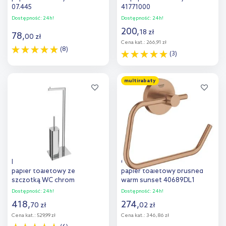
07.445
41771000
Dostępność:
24h!
Dostępność:
24h!
200
,
18
zł
78
,
00
zł
Cena kat.:
266,91 zł
(8)
(3)
Do koszyka
Do koszyka
multirabaty
Dodaj do
Dodaj do
porównania
porównania
Excellent Riko stojak na
Grohe Essentials uchwyt na
papier toaletowy ze
papier toaletowy brushed
szczotką WC chrom
warm sunset 40689DL1
DOEX.1650CR
Dostępność:
24h!
Dostępność:
24h!
418
,
274
,
70
zł
02
zł
Cena kat.:
529,99 zł
Cena kat.:
346,86 zł