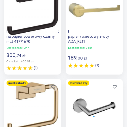
Hansgrohe AddStoris uchwyt
Deante Arnika uchwyt na
na papier toaletowy czarny
papier toaletowy złoty
mat 41771670
ADA_R211
Dostępność:
24h!
Dostępność:
24h!
300
,
74
zł
189
,
00
zł
Cena kat.:
400,98 zł
(1)
(1)
Do koszyka
Do koszyka
multirabaty
multirabaty
Dodaj do
Dodaj do
porównania
porównania