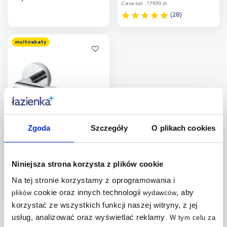
Cena kat.:
179,90 zł
(28)
Do koszyka
Do koszyka
multirabaty
Dodaj do
Dodaj do
porównania
porównania
Stella uchwyt na papier
Zgoda
Szczegóły
O plikach cookies
toaletowy chrom 07.446
Dostępność:
24h!
Niniejsza strona korzysta z plików cookie
99
,
00
zł
Na tej stronie korzystamy z oprogramowania i
(5)
cookie oraz innych technologii
, aby
plików
wydawców
korzystać ze wszystkich funkcji naszej witryny, z jej
Do koszyka
usług, analizować oraz wyświetlać reklamy
.
W tym celu za
Dodaj do
Strona:
z
41