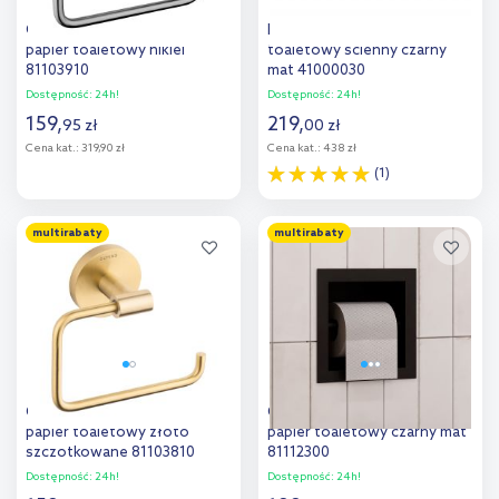
Oltens Gulfoss uchwyt na
Ksuro 01 uchwyt na papier
papier toaletowy nikiel
toaletowy ścienny czarny
81103910
mat 41000030
Dostępność:
24h!
Dostępność:
24h!
159
,
219
,
95
zł
00
zł
Cena kat.:
319,90 zł
Cena kat.:
438 zł
(1)
Do koszyka
Do koszyka
multirabaty
multirabaty
Dodaj do
Dodaj do
porównania
porównania
Oltens Gulfoss uchwyt na
Oltens Grotta uchwyt na
papier toaletowy złoto
papier toaletowy czarny mat
szczotkowane 81103810
81112300
Dostępność:
24h!
Dostępność:
24h!