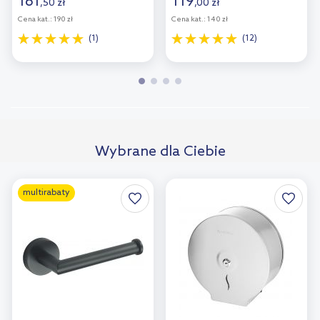
161
119
,
50
zł
,
00
zł
Cena kat.:
190 zł
Cena kat.:
140 zł
(1)
(12)
Wybrane dla Ciebie
multirabaty