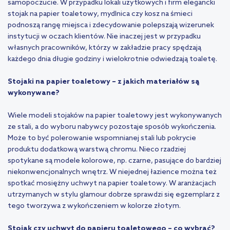
samopoczucie. W przypadku lokali użytkowych i firm elegancki
stojak na papier toaletowy, mydlnica czy kosz na śmieci
podnoszą rangę miejsca i zdecydowanie polepszają wizerunek
instytucji w oczach klientów. Nie inaczej jest w przypadku
własnych pracowników, którzy w zakładzie pracy spędzają
każdego dnia długie godziny i wielokrotnie odwiedzają toaletę.
Stojaki na papier toaletowy – z jakich materiałów są
wykonywane?
Wiele modeli stojaków na papier toaletowy jest wykonywanych
ze stali, a do wyboru nabywcy pozostaje sposób wykończenia.
Może to być polerowanie wspomnianej stali lub pokrycie
produktu dodatkową warstwą chromu. Nieco rzadziej
spotykane są modele kolorowe, np. czarne, pasujące do bardziej
niekonwencjonalnych wnętrz. W niejednej łazience można też
spotkać mosiężny uchwyt na papier toaletowy. W aranżacjach
utrzymanych w stylu glamour dobrze sprawdzi się egzemplarz z
tego tworzywa z wykończeniem w kolorze złotym.
Stojak czy uchwyt do papieru toaletowego – co wybrać?