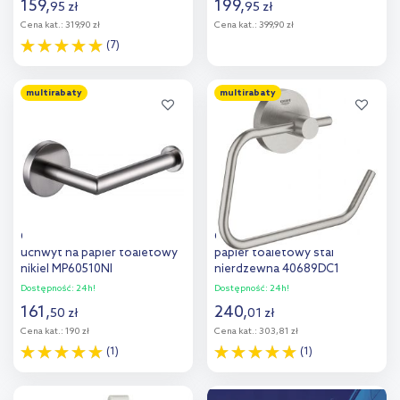
159
,
199
,
95
zł
95
zł
Cena kat.:
319,90 zł
Cena kat.:
399,90 zł
(7)
Do koszyka
Do koszyka
multirabaty
multirabaty
Dodaj do
Dodaj do
porównania
porównania
Omnires Modern Project
Grohe Essentials uchwyt na
uchwyt na papier toaletowy
papier toaletowy stal
nikiel MP60510NI
nierdzewna 40689DC1
Dostępność:
24h!
Dostępność:
24h!
161
,
240
,
50
zł
01
zł
Cena kat.:
190 zł
Cena kat.:
303,81 zł
(1)
(1)
Do koszyka
Do koszyka