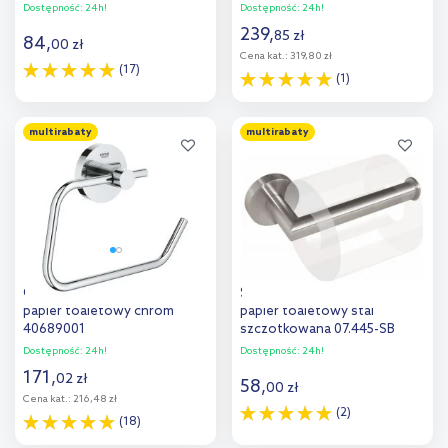
Dostępność:
24h!
Dostępność:
24h!
239
,
85
zł
84
,
00
zł
Cena kat.:
319,80 zł
(17)
(1)
Do koszyka
Do koszyka
multirabaty
multirabaty
Dodaj do
Dodaj do
porównania
porównania
Grohe Essentials uchwyt na
Stella Classic uchwyt na
papier toaletowy chrom
papier toaletowy stal
40689001
szczotkowana 07.445-SB
Dostępność:
24h!
Dostępność:
24h!
171
,
02
zł
58
,
00
zł
Cena kat.:
216,48 zł
(2)
(18)