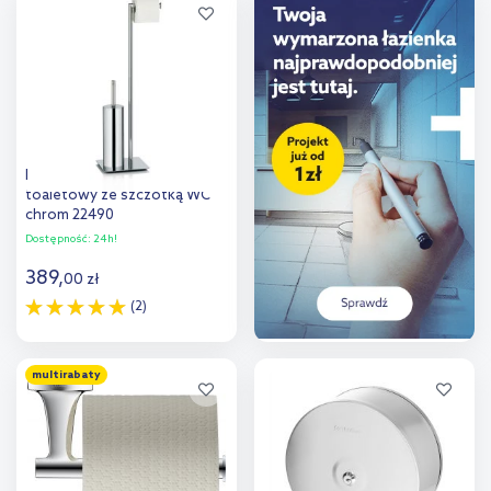
Dodaj do
Dodaj do
porównania
porównania
Kela Style stojak na papier
toaletowy ze szczotką WC
chrom 22490
Dostępność:
24h!
389
,
00
zł
(2)
Do koszyka
multirabaty
Dodaj do
porównania