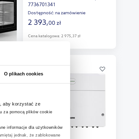
7736701341
Dostępność:
na zamówienie
2 393
,
00
zł
Cena katalogowa:
2 975,37 zł
Do koszyka
Dodaj do porównania
O plikach cookies
, aby korzystać ze
u za pomocą plików cookie
rane informacje dla użytkowników
miętaj jednak, że zablokowane