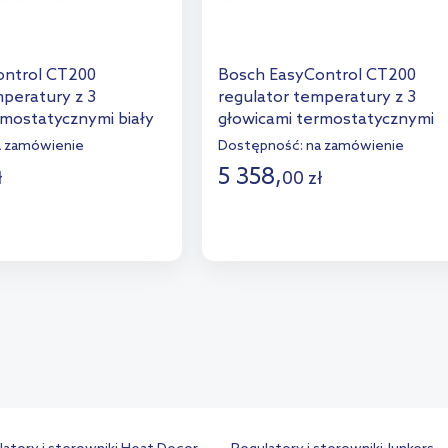
ontrol CT200
Bosch EasyControl CT200
mperatury z 3
regulator temperatury z 3
rmostatycznymi biały
głowicami termostatycznymi
czarny 7736701394
a zamówienie
Dostępność:
na zamówienie
5 358
,
ł
00
zł
o koszyka
Do koszyka
aj do porównania
Dodaj do porównania