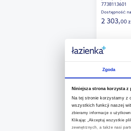
7738113601
Dostępność:
n
2 303
,
00
z
D
Dod
Zgoda
Niniejsza strona korzysta z
Na tej stronie korzystamy z
wszystkich funkcji naszej wi
zbieramy informacje o użytkowni
Klikając „Akceptuj wszystkie pl
zewnętrznych, a także nasi par