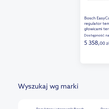
Bosch EasyC
regulator te
głowicami te
7736701393
Dostępność:
n
5 358
,
00
z
D
Dod
Wyszukaj wg marki