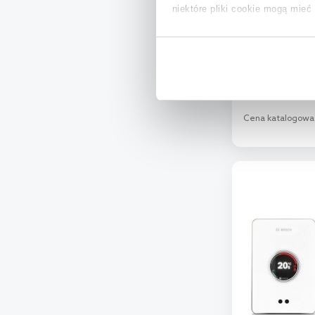
niektóre pliki cookie mogą mie
Junkers Cera
regulator te
Aby uzyskać więcej informacji na
na temat plików cookie i tego, d
Dostępność:
n
2 801
,
00
z
Cena katalogowa
D
Dod