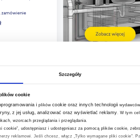
a zamówienie
ł
o koszyka
aj do porównania
Szczegóły
 plików cookie
 oprogramowania i
cookie oraz innych technologii
plików
wydawców
tryny, z jej usług, analizować oraz wyświetlać reklamy
.
W tym cel
kach, wzorcach przeglądania i przeglądania.
iki cookie”, udostępniasz i udostępniasz za pomocą plików cookie, zeb
tnerzy reklamowi.
Jeśli chcesz, włącz „Tylko wymagane pliki cookie”.
Pa