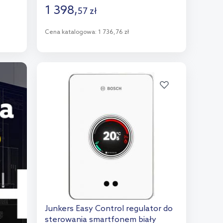
1 398
,
57
zł
Cena katalogowa:
1 736,76 zł
Do koszyka
Dodaj do porównania
Junkers Easy Control regulator do
sterowania smartfonem biały