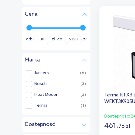
Cena
od:
zł
do:
zł
Marka
Junkers
(6)
Bosch
(3)
Heat Decor
(3)
Terma KTX3 s
WEKT3K905
Terma
(1)
Dostępność:
24
Dostępność
461
,
76
zł
w magazynie
(1)