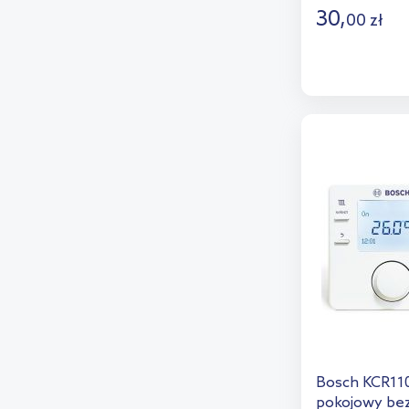
30
,
00
zł
D
Dod
Bosch KCR110
pokojowy be