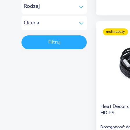
D
Rodzaj
do 10 dni
(3)
Dod
inne
(7)
na zamówienie
(9)
Ocena
regulator
(4)
pokojowy
Brak oceny
(13)
multirabaty
głowica
(2)
termostatyczna
Filtruj
zawór grzejnikowy
(1)
regulator
(1)
pogodowy
Heat Decor c
HD-FS
Dostępność:
do