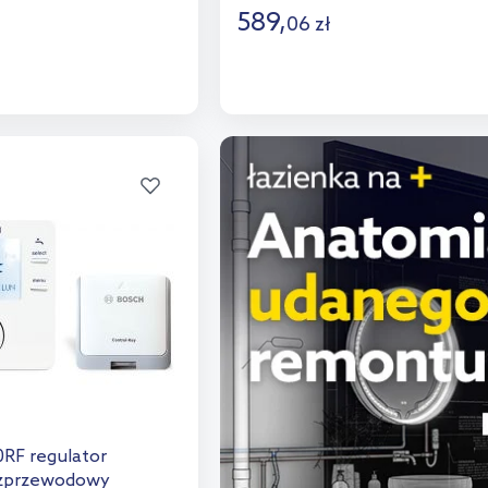
589
,
06
zł
o koszyka
Do koszyka
aj do porównania
Dodaj do porównania
RF regulator
zprzewodowy