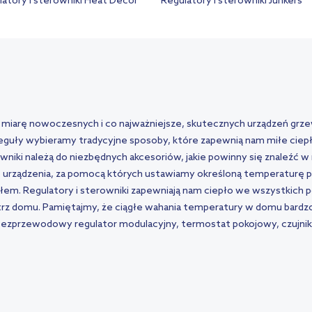
latory i sterowniki Heat Decor
Regulatory i sterowniki Junkers
arę nowoczesnych i co najważniejsze, skutecznych urządzeń grze
 reguły wybieramy tradycyjne sposoby, które zapewnią nam miłe cie
rowniki należą do niezbędnych akcesoriów, jakie powinny się znaleź
 urządzenia, za pomocą których ustawiamy określoną temperaturę po
tłem. Regulatory i sterowniki zapewniają nam ciepło we wszystkich
rz domu. Pamiętajmy, że ciągłe wahania temperatury w domu bardzo
ezprzewodowy regulator modulacyjny, termostat pokojowy, czujnik