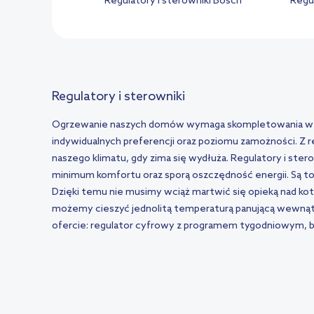
Regulatory i sterowniki Bosch
Regu
Regulatory i sterowniki
Ogrzewanie naszych domów wymaga skompletowania w mi
indywidualnych preferencji oraz poziomu zamożności. Z
naszego klimatu, gdy zima się wydłuża. Regulatory i ste
minimum komfortu oraz sporą oszczędność energii. Są to
Dzięki temu nie musimy wciąż martwić się opieką nad ko
możemy cieszyć jednolitą temperaturą panującą wewnąt
ofercie: regulator cyfrowy z programem tygodniowym, b