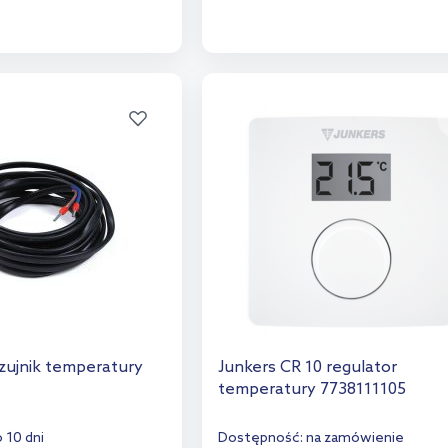
o koszyka
Do koszyka
aj do porównania
Dodaj do porównania
zujnik temperatury
Junkers CR 10 regulator
temperatury 7738111105
 10 dni
Dostępność:
na zamówienie