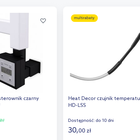
multirabaty
terownik czarny
Heat Decor czujnik temperatu
U
HD-LSS
h!
Dostępność:
do 10 dni
30
,
00
zł