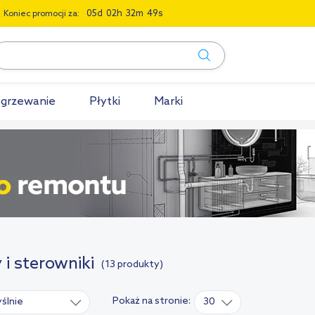
0
5
0
2
3
2
4
8
Koniec promocji za:
grzewanie
Płytki
Marki
 i sterowniki
(13 produkty)
Pokaż na stronie:
ślnie
30