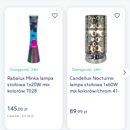
Dostępność:
24h!
Dostępność:
24h!
Rabalux Minka lampa
Candellux Nocturno
stołowa 1x20W mix
lampa stołowa 1x60W
kolorów 7028
mix kolorów/chrom 41-
61454
145
,
00
zł
89
,
99
zł
Cena kat.:
211,56 zł