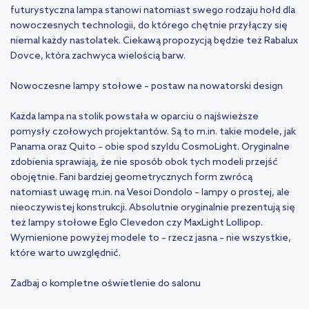
futurystyczna lampa stanowi natomiast swego rodzaju hołd dla
nowoczesnych technologii, do którego chętnie przyłączy się
niemal każdy nastolatek. Ciekawą propozycją będzie też Rabalux
Dovce, która zachwyca wielością barw.
Nowoczesne lampy stołowe – postaw na nowatorski design
Każda lampa na stolik powstała w oparciu o najświeższe
pomysły czołowych projektantów. Są to m.in. takie modele, jak
Panama oraz Quito – obie spod szyldu CosmoLight. Oryginalne
zdobienia sprawiają, że nie sposób obok tych modeli przejść
obojętnie. Fani bardziej geometrycznych form zwrócą
natomiast uwagę m.in. na Vesoi Dondolo – lampy o prostej, ale
nieoczywistej konstrukcji. Absolutnie oryginalnie prezentują się
też lampy stołowe Eglo Clevedon czy MaxLight Lollipop.
Wymienione powyżej modele to – rzecz jasna – nie wszystkie,
które warto uwzględnić.
Zadbaj o kompletne oświetlenie do salonu