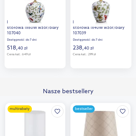
Markslöjd Mansion lampa
Markslöjd Mansion lampa
stołowa 1x60W wzór/biały
stołowa 1x40W wzór/biały
107040
107039
Dostępność:
do 7 dni
Dostępność:
do 7 dni
518
,
238
,
40
zł
40
zł
Cena kat.:
649 zł
Cena kat.:
299 zł
Do koszyka
Do koszyka
Dodaj do
Dodaj do
Nasze bestsellery
porównania
porównania
multirabaty
bestseller