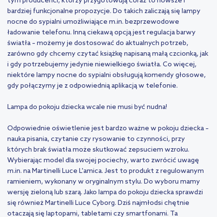
tym producenci, którzy przygotowują coraz to nowsze i
bardziej funkcjonalne propozycje. Do takich zaliczają się lampy
nocne do sypialni umożliwiające m.in. bezprzewodowe
ładowanie telefonu. Inną ciekawą opcją jest regulacja barwy
światła – możemy je dostosować do aktualnych potrzeb,
zarówno gdy chcemy czytać książkę napisaną małą czcionką, jak
i gdy potrzebujemy jedynie niewielkiego światła. Co więcej,
niektóre lampy nocne do sypialni obsługują komendy głosowe,
gdy połączymy je z odpowiednią aplikacją w telefonie.
Lampa do pokoju dziecka wcale nie musi być nudna!
Odpowiednie
oświetlenie
jest bardzo ważne w pokoju dziecka –
nauka pisania, czytanie czy rysowanie to czynności, przy
których brak światła może skutkować zepsuciem wzroku.
Wybierając model dla swojej pociechy, warto zwrócić uwagę
m.in. na Martinelli Luce L'amica. Jest to produkt z regulowanym
ramieniem, wykonany w oryginalnym stylu. Do wyboru mamy
wersję zieloną lub szarą. Jako lampa do pokoju dziecka sprawdzi
się również Martinelli Luce Cyborg. Dziś najmłodsi chętnie
otaczają się laptopami, tabletami czy smartfonami. Ta