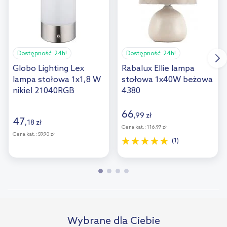
Dostępność:
24h!
Dostępność:
24h!
Globo Lighting Lex
Rabalux Ellie lampa
lampa stołowa 1x1,8 W
stołowa 1x40W beżowa
nikiel 21040RGB
4380
66
,
99
zł
47
,
18
zł
Cena kat.:
116,97 zł
Cena kat.:
59,90 zł
(1)
Wybrane dla Ciebie