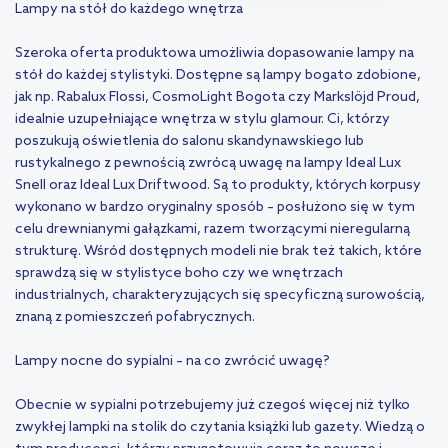
Lampy na stół do każdego wnętrza
Szeroka oferta produktowa umożliwia dopasowanie lampy na
stół do każdej stylistyki. Dostępne są lampy bogato zdobione,
jak np. Rabalux Flossi, CosmoLight Bogota czy Markslöjd Proud,
idealnie uzupełniające wnętrza w stylu glamour. Ci, którzy
poszukują oświetlenia do salonu skandynawskiego lub
rustykalnego z pewnością zwrócą uwagę na lampy Ideal Lux
Snell oraz Ideal Lux Driftwood. Są to produkty, których korpusy
wykonano w bardzo oryginalny sposób – posłużono się w tym
celu drewnianymi gałązkami, razem tworzącymi nieregularną
strukturę. Wśród dostępnych modeli nie brak też takich, które
sprawdzą się w stylistyce boho czy we wnętrzach
industrialnych, charakteryzujących się specyficzną surowością,
znaną z pomieszczeń pofabrycznych.
Lampy nocne do sypialni – na co zwrócić uwagę?
Obecnie w sypialni potrzebujemy już czegoś więcej niż tylko
zwykłej lampki na stolik do czytania książki lub gazety. Wiedzą o