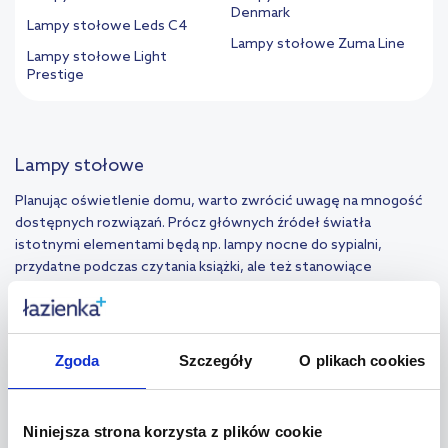
Denmark
Lampy stołowe Leds C4
Lampy stołowe Zuma Line
Lampy stołowe Light
Prestige
Lampy stołowe
Planując oświetlenie domu, warto zwrócić uwagę na mnogość
dostępnych rozwiązań. Prócz głównych źródeł światła
istotnymi elementami będą np. lampy nocne do sypialni,
przydatne podczas czytania książki, ale też stanowiące
efektowne uzupełnienie wystroju. W sklepie znajdziesz też
rozmaite lampy na komodę do salonu, a także egzemplarze,
które świetnie sprawdzą się w pokojach dziecięcych. Dostępne
są produkty o różnych właściwościach, co pozwala na
Zgoda
Szczegóły
O plikach cookies
znalezienie optymalnego rozwiązania do każdego wnętrza.
Jakie parametry posiadają poszczególne lampy stołowe?
Niniejsza strona korzysta z plików cookie