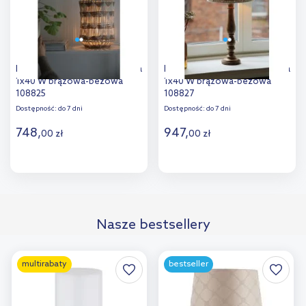
Markslöjd Ano lampa stołowa
Markslöjd Ano lampa stołowa
1x40 W brązowa-beżowa
1x40 W brązowa-beżowa
108825
108827
Dostępność:
do 7 dni
Dostępność:
do 7 dni
748
,
947
,
00
zł
00
zł
Do koszyka
Do koszyka
Dodaj do
Dodaj do
Nasze bestsellery
porównania
porównania
multirabaty
bestseller