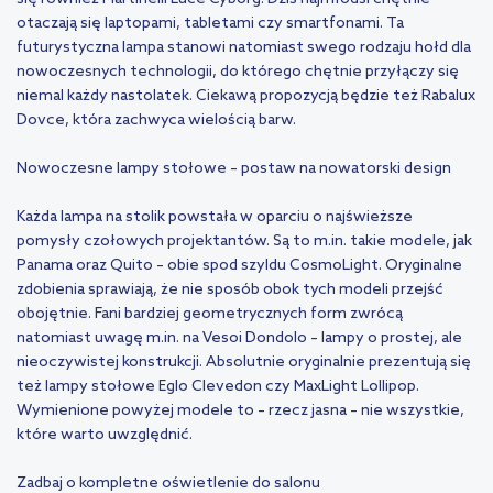
otaczają się laptopami, tabletami czy smartfonami. Ta
futurystyczna lampa stanowi natomiast swego rodzaju hołd dla
nowoczesnych technologii, do którego chętnie przyłączy się
niemal każdy nastolatek. Ciekawą propozycją będzie też Rabalux
Dovce, która zachwyca wielością barw.
Nowoczesne lampy stołowe – postaw na nowatorski design
Każda lampa na stolik powstała w oparciu o najświeższe
pomysły czołowych projektantów. Są to m.in. takie modele, jak
Panama oraz Quito – obie spod szyldu CosmoLight. Oryginalne
zdobienia sprawiają, że nie sposób obok tych modeli przejść
obojętnie. Fani bardziej geometrycznych form zwrócą
natomiast uwagę m.in. na Vesoi Dondolo – lampy o prostej, ale
nieoczywistej konstrukcji. Absolutnie oryginalnie prezentują się
też lampy stołowe Eglo Clevedon czy MaxLight Lollipop.
Wymienione powyżej modele to – rzecz jasna – nie wszystkie,
które warto uwzględnić.
Zadbaj o kompletne oświetlenie do salonu