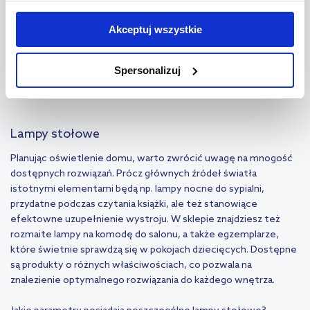
użytkowników zewnętrznych, a także nasi partnerzy reklamowi.
Lampy stołowe Ledea
Lampy stołowe Zone
Jeśli chcesz, włącz „Tylko wymagane pliki cookie”.
Pamiętaj
Denmark
Akceptuj wszystkie
Lampy stołowe Leds C4
jednak, że zablokowane niektóre pliki cookie mogą mieć wpływ
Lampy stołowe Zuma Line
na sposób dostarczania treści niedostosowanych do potrzeb
Lampy stołowe Light
Spersonalizuj
Prestige
użytkowników.
Aby uzyskać więcej informacji na temat plików plików cookie,
kliknij „Ustawienia plików cookie”.
Jeśli chcesz uzyskać więcej
Lampy stołowe
informacji na temat plików cookie i tego, dlaczego ich przepisy,
Planując oświetlenie domu, warto zwrócić uwagę na mnogość
przejdź do zakładek „Informacje o plikach cookie”.
dostępnych rozwiązań. Prócz głównych źródeł światła
istotnymi elementami będą np. lampy nocne do sypialni,
przydatne podczas czytania książki, ale też stanowiące
efektowne uzupełnienie wystroju. W sklepie znajdziesz też
rozmaite lampy na komodę do salonu, a także egzemplarze,
które świetnie sprawdzą się w pokojach dziecięcych. Dostępne
są produkty o różnych właściwościach, co pozwala na
znalezienie optymalnego rozwiązania do każdego wnętrza.