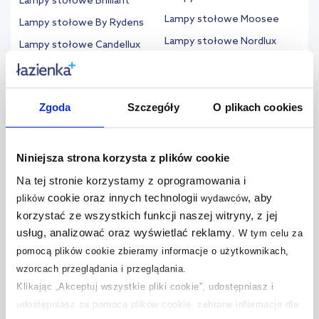
Lampy stołowe Brilliant
Lampy stołowe Moosee
Lampy stołowe By Rydens
Lampy stołowe Nordlux
Lampy stołowe Candellux
Lampy stołowe
Lampy stołowe CosmoLight
Nowodvorski Lighting
Lampy stołowe Eglo
Lampy stołowe One Light
Zgoda
Szczegóły
O plikach cookies
Lampy stołowe Elstead
Lampy stołowe Paul
Lighting
Neuhaus
Lampy stołowe Emibig
Lampy stołowe Quintiesse
Niniejsza strona korzysta z plików cookie
Lampy stołowe Endon
Lampy stołowe Rabalux
Na tej stronie korzystamy z oprogramowania i
Lampy stołowe Globo
cookie oraz innych technologii
, aby
plików
wydawców
Lampy stołowe Sollux
Lighting
Lighting
korzystać ze wszystkich funkcji naszej witryny, z jej
Lampy stołowe Goldlux
usług, analizować oraz wyświetlać reklamy
.
W tym celu za
Lampy stołowe Step Into
Lampy stołowe GTV
Design
pomocą plików cookie zbieramy informacje o użytkownikach,
wzorcach przeglądania i przeglądania.
Lampy stołowe Italux
Lampy stołowe Strühm
Klikając „Akceptuj wszystkie pliki cookie”, udostępniasz i
Lampy stołowe Just Light
Lampy stołowe TK Lighting
udostępniasz za pomocą plików cookie, zebrane informacje dla
Lampy stołowe Kaja
Lampy stołowe Yeelight