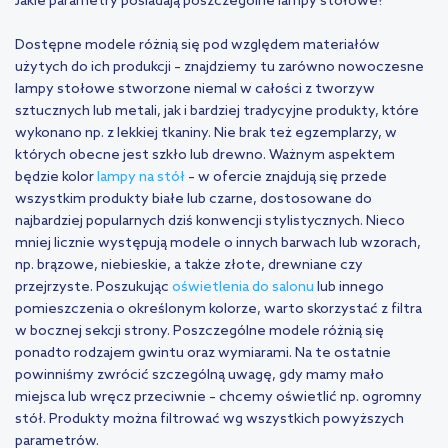
Jakie parametry posiadają poszczególne lampy stołowe?
Dostępne modele różnią się pod względem materiałów
użytych do ich produkcji – znajdziemy tu zarówno nowoczesne
lampy stołowe stworzone niemal w całości z tworzyw
sztucznych lub metali, jak i bardziej tradycyjne produkty, które
wykonano np. z lekkiej tkaniny. Nie brak też egzemplarzy, w
których obecne jest szkło lub drewno. Ważnym aspektem
będzie kolor
lampy na stół
– w ofercie znajdują się przede
wszystkim produkty białe lub czarne, dostosowane do
najbardziej popularnych dziś konwencji stylistycznych. Nieco
mniej licznie występują modele o innych barwach lub wzorach,
np. brązowe, niebieskie, a także złote, drewniane czy
przejrzyste. Poszukując
oświetlenia do salonu
lub innego
pomieszczenia o określonym kolorze, warto skorzystać z filtra
w bocznej sekcji strony. Poszczególne modele różnią się
ponadto rodzajem gwintu oraz wymiarami. Na te ostatnie
powinniśmy zwrócić szczególną uwagę, gdy mamy mało
miejsca lub wręcz przeciwnie – chcemy oświetlić np. ogromny
stół. Produkty można filtrować wg wszystkich powyższych
parametrów.