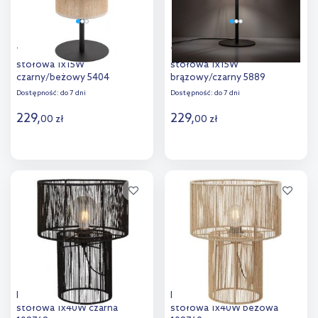
TK Lighting Calisto lampa
TK Lighting Harmony lampa
stołowa 1x15W
stołowa 1x15W
czarny/beżowy 5404
brązowy/czarny 5889
Dostępność:
do 7 dni
Dostępność:
do 7 dni
229
,
229
,
00
zł
00
zł
Do koszyka
Do koszyka
Dodaj do
Dodaj do
porównania
porównania
Markslöjd Soga lampa
Markslöjd Soga lampa
stołowa 1x40W czarna
stołowa 1x40W beżowa