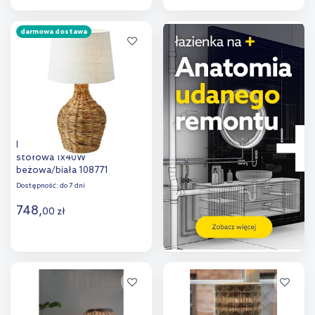
Do koszyka
Do koszyka
darmowa dostawa
Dodaj do
Dodaj do
porównania
porównania
Markslöjd Paglia lampa
stołowa 1x40W
beżowa/biała 108771
Dostępność:
do 7 dni
748
,
00
zł
Do koszyka
Dodaj do
porównania