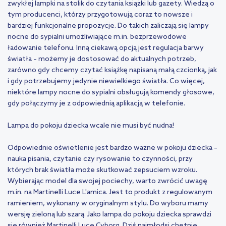
zwykłej lampki na stolik do czytania książki lub gazety. Wiedzą o
tym producenci, którzy przygotowują coraz to nowsze i
bardziej funkcjonalne propozycje. Do takich zaliczają się lampy
nocne do sypialni umożliwiające m.in. bezprzewodowe
ładowanie telefonu. Inną ciekawą opcją jest regulacja barwy
światła – możemy je dostosować do aktualnych potrzeb,
zarówno gdy chcemy czytać książkę napisaną małą czcionką, jak
i gdy potrzebujemy jedynie niewielkiego światła. Co więcej,
niektóre lampy nocne do sypialni obsługują komendy głosowe,
gdy połączymy je z odpowiednią aplikacją w telefonie.
Lampa do pokoju dziecka wcale nie musi być nudna!
Odpowiednie
oświetlenie
jest bardzo ważne w pokoju dziecka –
nauka pisania, czytanie czy rysowanie to czynności, przy
których brak światła może skutkować zepsuciem wzroku.
Wybierając model dla swojej pociechy, warto zwrócić uwagę
m.in. na Martinelli Luce L'amica. Jest to produkt z regulowanym
ramieniem, wykonany w oryginalnym stylu. Do wyboru mamy
wersję zieloną lub szarą. Jako lampa do pokoju dziecka sprawdzi
się również Martinelli Luce Cyborg. Dziś najmłodsi chętnie