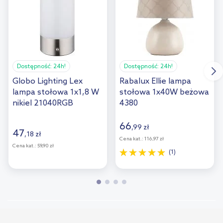
Dostępność:
24h!
Dostępność:
24h!
Globo Lighting Lex
Rabalux Ellie lampa
lampa stołowa 1x1,8 W
stołowa 1x40W beżowa
nikiel 21040RGB
4380
66
,
99
zł
47
,
18
zł
Cena kat.:
116,97 zł
Cena kat.:
59,90 zł
(1)