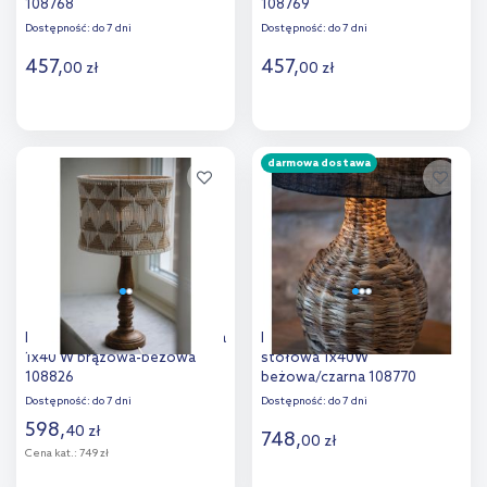
108768
108769
Dostępność:
do 7 dni
Dostępność:
do 7 dni
457
,
457
,
00
zł
00
zł
Do koszyka
Do koszyka
darmowa dostawa
Dodaj do
Dodaj do
porównania
porównania
Markslöjd Ano lampa stołowa
Markslöjd Paglia lampa
1x40 W brązowa-beżowa
stołowa 1x40W
108826
beżowa/czarna 108770
Dostępność:
do 7 dni
Dostępność:
do 7 dni
598
,
40
zł
748
,
00
zł
Cena kat.:
749 zł