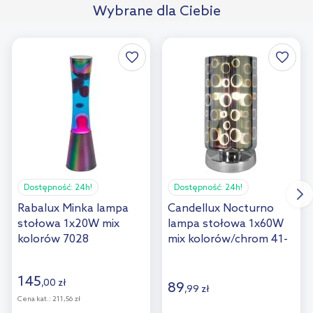
Wybrane dla Ciebie
Dostępność:
24h!
Dostępność:
24h!
Rabalux Minka lampa
Candellux Nocturno
stołowa 1x20W mix
lampa stołowa 1x60W
kolorów 7028
mix kolorów/chrom 41-
61454
145
,
00
zł
89
,
99
zł
Cena kat.:
211,56 zł