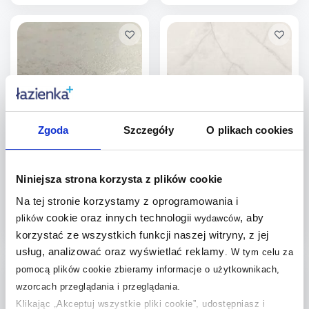
Więcej
Więcej
Dodaj do
Dodaj do
porównania
porównania
Zgoda
Szczegóły
O plikach cookies
Tubądzin Teri Ivory płytka
Tubądzin Onix płytka ścienna
ścienno-podłogowa
79,8x79,8 cm biała
59,8x59,8 cm beżowa
Dostępność:
do 5 dni
Dostępność:
do 5 dni
Niniejsza strona korzysta z plików cookie
154
,
179
,
71
zł
/
m
78
zł
/
m
2
2
Na tej stronie korzystamy z oprogramowania i
Cena kat.:
214,88 zł/m
Cena kat.:
249,69 zł/m
2
2
cookie oraz innych technologii
, aby
plików
wydawców
korzystać ze wszystkich funkcji naszej witryny, z jej
Więcej
Więcej
usług, analizować oraz wyświetlać reklamy
.
W tym celu za
Dodaj do
Dodaj do
pomocą plików cookie zbieramy informacje o użytkownikach,
wzorcach przeglądania i przeglądania.
porównania
porównania
Klikając „Akceptuj wszystkie pliki cookie”, udostępniasz i