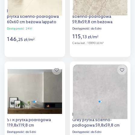
Ego Prime Venus Crema
Tubądzin Pure Stone płytka
płytka ścienno-podłogowa
ścienno-podłogowa
60x60 cm beżowa lappato
59,8x59,8 cm beżowa
Dostępność:
24h!
Dostępność:
do 5 dni
115
,
13
zł
/
m
2
146
,
25
zł
/
m
2
Cena kat.:
159,90 zł/m
2
Więcej
Więcej
Dodaj do
Dodaj do
porównania
porównania
Tubądzin Grand Cave ivory
Paradyż Uniwersalne P U117
STR płytka podłogowa
Grey płytka ścienno-
119,8x119,8 cm
podłogowa 59,8x59,8 cm
Dostępność:
do 5 dni
Dostępność:
do 5 dni