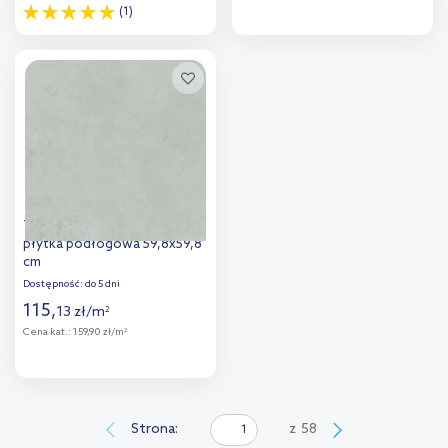
(1)
Więcej
Więcej
Dodaj do
Dodaj do
porównania
porównania
Tubądzin Torano Grey Mat
płytka podłogowa 59,8x59,8
cm
Dostępność:
do 5 dni
115
,
13
zł
/
m
2
Cena kat.:
159,90 zł/m
2
Więcej
Dodaj do
Strona:
z
58