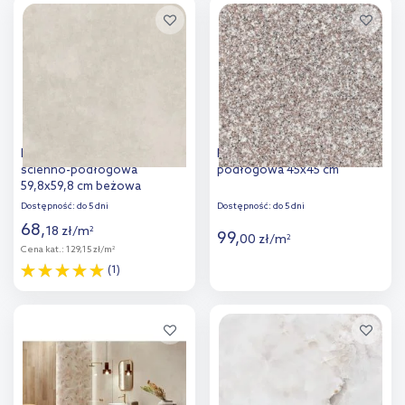
Dodaj do
Dodaj do
porównania
porównania
Paradyż Uniwersalne płytka
Iryda płytka ścienno-
ścienno-podłogowa
podłogowa 45x45 cm
59,8x59,8 cm beżowa
Dostępność:
do 5 dni
Dostępność:
do 5 dni
68
,
18
zł
/
m
2
99
,
00
zł
/
m
2
Cena kat.:
129,15 zł/m
2
(1)
Więcej
Więcej
Dodaj do
Dodaj do
porównania
porównania