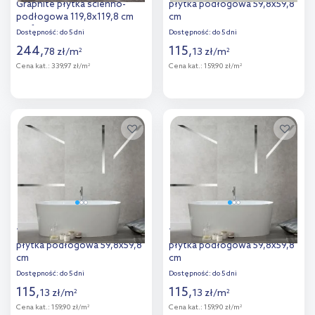
Graphite płytka ścienno-
płytka podłogowa 59,8x59,8
podłogowa 119,8x119,8 cm
cm
grafitowa
Dostępność:
do 5 dni
Dostępność:
do 5 dni
244
,
115
,
78
zł
/
m
13
zł
/
m
2
2
Cena kat.:
339,97 zł/m
Cena kat.:
159,90 zł/m
2
2
Więcej
Więcej
Dodaj do
Dodaj do
porównania
porównania
Tubądzin Aulla grey STR
Tubądzin Aulla graphite STR
płytka podłogowa 59,8x59,8
płytka podłogowa 59,8x59,8
cm
cm
Dostępność:
do 5 dni
Dostępność:
do 5 dni
115
,
115
,
13
zł
/
m
13
zł
/
m
2
2
Cena kat.:
159,90 zł/m
Cena kat.:
159,90 zł/m
2
2