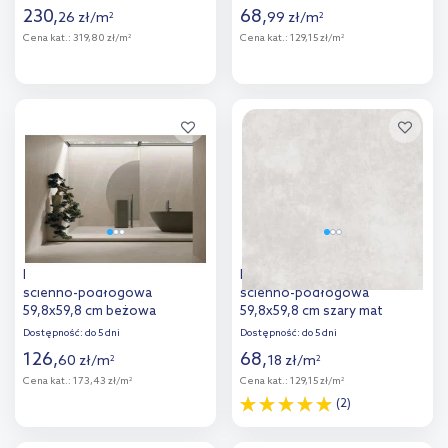
230
,
68
,
26
zł
/
m
99
zł
/
m
2
2
Cena kat.:
319,80 zł/m
Cena kat.:
129,15 zł/m
2
2
Więcej
Więcej
Dodaj do
Dodaj do
porównania
porównania
Paradyż Ritual Taupe płytka
Paradyż Uniwersalna płytka
ścienno-podłogowa
ścienno-podłogowa
59,8x59,8 cm beżowa
59,8x59,8 cm szary mat
Dostępność:
do 5 dni
Dostępność:
do 5 dni
126
,
68
,
60
zł
/
m
18
zł
/
m
2
2
Cena kat.:
173,43 zł/m
Cena kat.:
129,15 zł/m
2
2
(2)
Więcej
Więcej