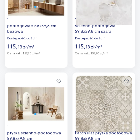
Tubądzin Torano płytka
Tubądzin Aquamarine płytka
podłogowa 59,8x59,8 cm
ścienno-podłogowa
beżowa
59,8x59,8 cm szara
Dostępność:
do 5 dni
Dostępność:
do 5 dni
115
,
115
,
13
zł
/
m
13
zł
/
m
2
2
Cena kat.:
159,90 zł/m
Cena kat.:
159,90 zł/m
2
2
Więcej
Więcej
Dodaj do
Dodaj do
porównania
porównania
Tubądzin Mild Clay Ivory
Tubądzin Sfumato Grey
płytka ścienno-podłogowa
Patch Mat płytka podłogowa
59,8x59,8 cm
59,8x59,8 cm