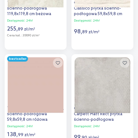
Tubądzin Teri Ivory płytka
Cersanit Liv Travertino
ścienno-podłogowa
Classico płytka ścienno-
119,8x119,8 cm beżowa
podłogowa 59,8x59,8 cm
kremowa
Dostępność:
24h!
Dostępność:
24h!
255
,
89
zł
/
m
2
98
,
89
zł
/
m
2
Cena kat.:
359,90 zł/m
2
Więcej
Więcej
bestseller
Dodaj do
Dodaj do
porównania
porównania
Tubądzin Cielo e Terra płytka
Cersanit Diverso Light Grey
ścienno-podłogowa
Carpett Matt Rect płytka
59,8x59,8 cm różowa
ścienno-podłogowa
59,8x59,8 cm szara
Dostępność:
24h!
Dostępność:
24h!
138
,
99
zł
/
m
2
99
,
90
zł
/
m
2