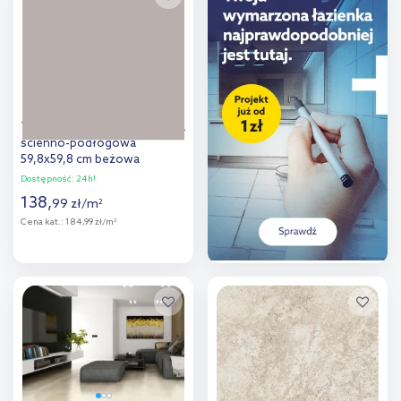
porównania
porównania
Tubądzin Cielo e Terra płytka
ścienno-podłogowa
59,8x59,8 cm beżowa
Dostępność:
24h!
138
,
99
zł
/
m
2
Cena kat.:
184,99 zł/m
2
Więcej
Dodaj do
porównania