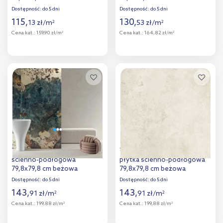
Dostępność:
do 5 dni
Dostępność:
do 5 dni
115
,
130
,
13
zł
/
m
53
zł
/
m
2
2
Cena kat.:
159,90 zł/m
Cena kat.:
164,82 zł/m
2
2
Więcej
Więcej
Dodaj do
Dodaj do
porównania
porównania
Tubądzin Onix płytka
Tubądzin Torano Beige Mat
ścienno-podłogowa
płytka ścienno-podłogowa
79,8x79,8 cm beżowa
79,8x79,8 cm beżowa
Dostępność:
do 5 dni
Dostępność:
do 5 dni
143
,
143
,
91
zł
/
m
91
zł
/
m
2
2
Cena kat.:
199,88 zł/m
Cena kat.:
199,88 zł/m
2
2