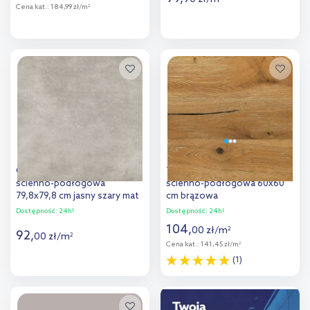
Cena kat.:
184,99 zł/m
2
Więcej
Więcej
Dodaj do
Dodaj do
porównania
porównania
Cersanit Colin płytka
Tarrace Timber płytka
ścienno-podłogowa
ścienno-podłogowa 60x60
79,8x79,8 cm jasny szary mat
cm brązowa
Dostępność:
24h!
Dostępność:
24h!
104
,
00
zł
/
m
2
92
,
00
zł
/
m
2
Cena kat.:
141,45 zł/m
2
(1)
Więcej
Więcej
Dodaj do
Dodaj do