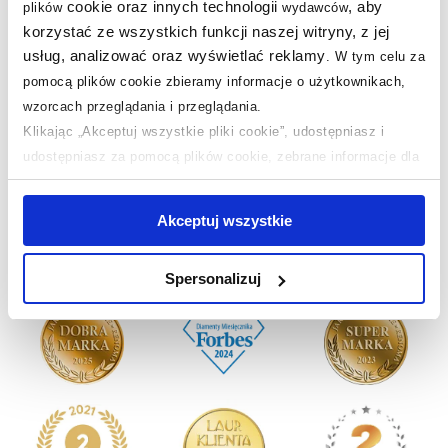
cookie oraz innych technologii
, aby
plików
wydawców
Produkty z serii:
korzystać ze wszystkich funkcji naszej witryny, z jej
usług, analizować oraz wyświetlać reklamy
.
W tym celu za
Pytania i odpowiedzi
pomocą plików cookie zbieramy informacje o użytkownikach,
wzorcach przeglądania i przeglądania.
Klikając „Akceptuj wszystkie pliki cookie”, udostępniasz i
udostępniasz za pomocą plików cookie, zebrane informacje dla
Nasze nagrody
WSZYSTKIE
użytkowników zewnętrznych, a także nasi partnerzy reklamowi.
Jeśli chcesz, włącz „Tylko wymagane pliki cookie”.
Pamiętaj
Akceptuj wszystkie
jednak, że zablokowane niektóre pliki cookie mogą mieć wpływ
Sklep z wyposażeniem łazienek
nr 1 w Polsce!
na sposób dostarczania treści niedostosowanych do potrzeb
Spersonalizuj
użytkowników.
Aby uzyskać więcej informacji na temat plików plików cookie,
kliknij „Ustawienia plików cookie”.
Jeśli chcesz uzyskać więcej
informacji na temat plików cookie i tego, dlaczego ich przepisy,
przejdź do zakładek „Informacje o plikach cookie”.