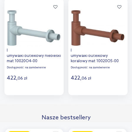
Dodaj do
Dodaj do
porównania
porównania
Kludi Design syfon do
Kludi Design syfon do
umywalki butelkowy niebieski
umywalki butelkowy
mat 10020O4-00
koralowy mat 10020O5-00
Dostępność:
na zamówienie
Dostępność:
na zamówienie
422
,
422
,
06
zł
06
zł
Do koszyka
Do koszyka
Dodaj do
Dodaj do
Nasze bestsellery
porównania
porównania