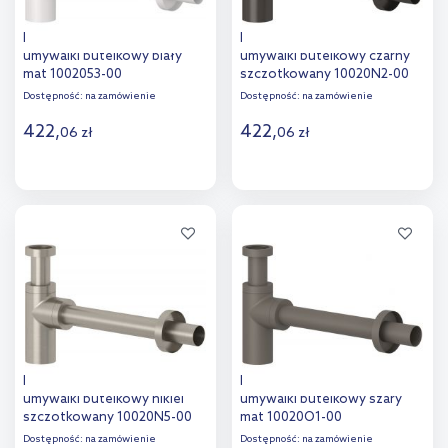
Kludi Design syfon do
Kludi Design syfon do
umywalki butelkowy biały
umywalki butelkowy czarny
mat 1002053-00
szczotkowany 10020N2-00
Dostępność:
na zamówienie
Dostępność:
na zamówienie
422
,
422
,
06
zł
06
zł
Do koszyka
Do koszyka
Dodaj do
Dodaj do
porównania
porównania
Kludi Design syfon do
Kludi Design syfon do
umywalki butelkowy nikiel
umywalki butelkowy szary
szczotkowany 10020N5-00
mat 10020O1-00
Dostępność:
na zamówienie
Dostępność:
na zamówienie