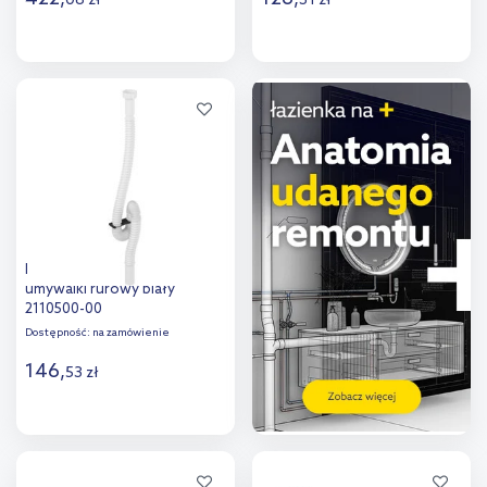
06
zł
31
zł
Do koszyka
Do koszyka
Dodaj do
Dodaj do
porównania
porównania
Kludi Rotexa syfon do
umywalki rurowy biały
2110500-00
Dostępność:
na zamówienie
146
,
53
zł
Do koszyka
Dodaj do