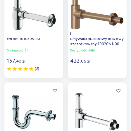
Kludi syfon umywalkowy
Kludi Design syfon do
chrom 1010505-00
umywalki butelkowy brązowy
szczotkowany 10020N1-00
Dostępność:
24h!
Dostępność:
24h!
157
,
422
,
40
zł
06
zł
(3)
Do koszyka
Do koszyka
Dodaj do
Dodaj do
porównania
porównania