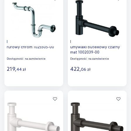
porównania
Kludi syfon umywalkowy
Kludi Design syfon do
rurowy chrom 1025505-00
umywalki butelkowy czarny
mat 1002039-00
Dostępność:
na zamówienie
Dostępność:
na zamówienie
219
,
422
,
44
zł
06
zł
Do koszyka
Do koszyka
Dodaj do
Dodaj do
porównania
porównania