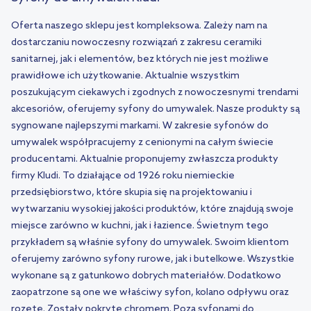
Oferta naszego sklepu jest kompleksowa. Zależy nam na
dostarczaniu nowoczesny rozwiązań z zakresu ceramiki
sanitarnej, jak i elementów, bez których nie jest możliwe
prawidłowe ich użytkowanie. Aktualnie wszystkim
poszukującym ciekawych i zgodnych z nowoczesnymi trendami
akcesoriów, oferujemy syfony do umywalek. Nasze produkty są
sygnowane najlepszymi markami. W zakresie syfonów do
umywalek współpracujemy z cenionymi na całym świecie
producentami. Aktualnie proponujemy zwłaszcza produkty
firmy Kludi. To działające od 1926 roku niemieckie
przedsiębiorstwo, które skupia się na projektowaniu i
wytwarzaniu wysokiej jakości produktów, które znajdują swoje
miejsce zarówno w kuchni, jak i łazience. Świetnym tego
przykładem są właśnie syfony do umywalek. Swoim klientom
oferujemy zarówno syfony rurowe, jak i butelkowe. Wszystkie
wykonane są z gatunkowo dobrych materiałów. Dodatkowo
zaopatrzone są one we właściwy syfon, kolano odpływu oraz
rozetę. Zostały pokryte chromem. Poza syfonami do