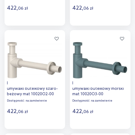
422
,
422
,
06
zł
06
zł
Do koszyka
Do koszyka
Dodaj do
Dodaj do
porównania
porównania
Kludi Design syfon do
Kludi Design syfon do
umywalki butelkowy szaro-
umywalki butelkowy morski
beżowy mat 10020O2-00
mat 10020O3-00
Dostępność:
na zamówienie
Dostępność:
na zamówienie
422
,
422
,
06
zł
06
zł
Do koszyka
Do koszyka