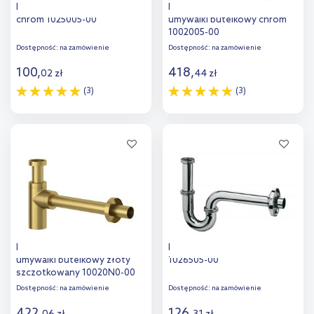
Kludi syfon umywalkowy
Kludi Design syfon do
chrom 1025005-00
umywalki butelkowy chrom
1002005-00
Dostępność:
na zamówienie
Dostępność:
na zamówienie
100
,
418
,
02
zł
44
zł
(3)
(3)
Do koszyka
Do koszyka
Dodaj do
Dodaj do
porównania
porównania
Kludi Design syfon do
Kludi Ideal syfon rurowy
umywalki butelkowy złoty
1026505-00
szczotkowany 10020N0-00
Dostępność:
na zamówienie
Dostępność:
na zamówienie
422
,
126
,