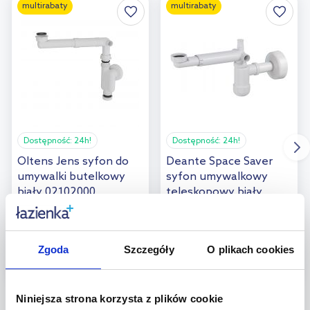
multirabaty
multirabaty
Dostępność:
24h!
Dostępność:
24h!
Oltens Jens syfon do
Deante Space Saver
umywalki butelkowy
syfon umywalkowy
biały 02102000
teleskopowy biały
NHC633K
99
,
95
zł
99
,
99
zł
Cena kat.:
199,90 zł
Zgoda
Szczegóły
O plikach cookies
(17)
(55)
Niniejsza strona korzysta z plików cookie