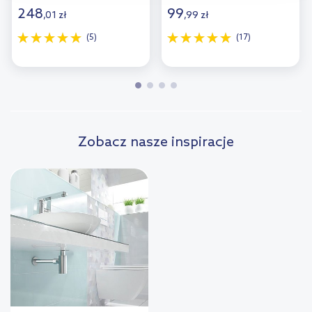
248
99
,
01
zł
,
99
zł
(5)
(17)
Zobacz nasze inspiracje