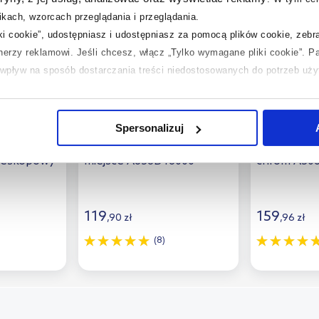
kach, wzorcach przeglądania i przeglądania.
iki cookie”, udostępniasz i udostępniasz za pomocą plików cookie, zeb
tnerzy reklamowi.
Jeśli chcesz, włącz „Tylko wymagane pliki cookie”.
Pa
ć wpływ na sposób dostarczania treści niedostosowanych do potrzeb uż
 temat plików plików cookie, kliknij „Ustawienia plików cookie”.
Jeśli 
laczego ich przepisy, przejdź do zakładek „Informacje o plikach cookie”
Dostępność:
24h!
Dostępność:
Spersonalizuj
aver syfon
Roca syfon oszczędzający
Roca syfo
leskopowy
miejsce A858B48000
chrom A50
119
159
,
90
zł
,
96
zł
(8)