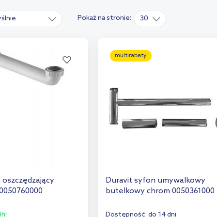
Pokaż na stronie:
ślnie
30
multirabaty
n oszczędzający
Duravit syfon umywalkowy
y 0050760000
butelkowy chrom 0050361000
h!
Dostępność:
do 14 dni