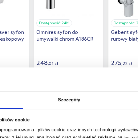
Dostępność:
24h!
Dostępność:
aver syfon
Omnires syfon do
Geberit sy
leskopowy
umywalki chrom A186CR
rurowy biał
248
275
,
01
zł
,
22
zł
(5)
Szczegóły
 plików cookie
 oprogramowania i
cookie oraz innych technologii
plików
wydawców
multirabaty
multirabaty
tryny, z jej usług, analizować oraz wyświetlać reklamy
.
W tym cel