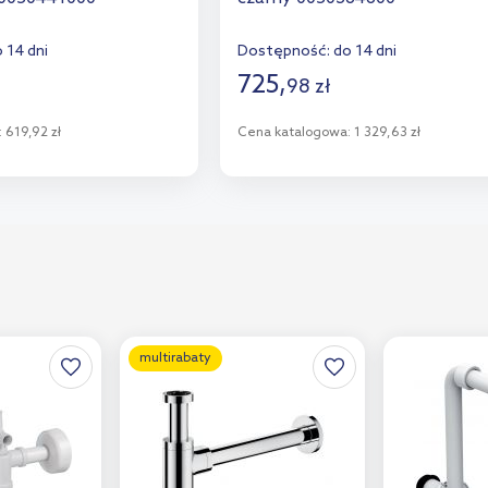
 14 dni
Dostępność:
do 14 dni
725
,
98
zł
:
619,92 zł
Cena katalogowa:
1 329,63 zł
o koszyka
Do koszyka
aj do porównania
Dodaj do porównania
multirabaty