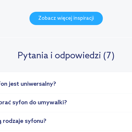
Zobacz więcej inspiracji
Pytania i odpowiedzi (7)
on jest uniwersalny?
brać syfon do umywalki?
ą rodzaje syfonu?