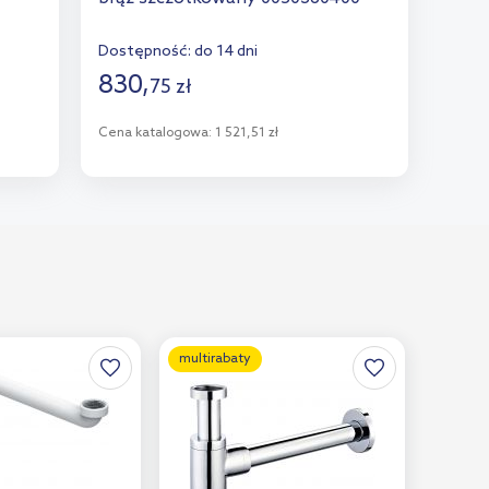
Dostępność:
do 14 dni
830
,
75
zł
Cena katalogowa:
1 521,51 zł
Do koszyka
Dodaj do porównania
multirabaty