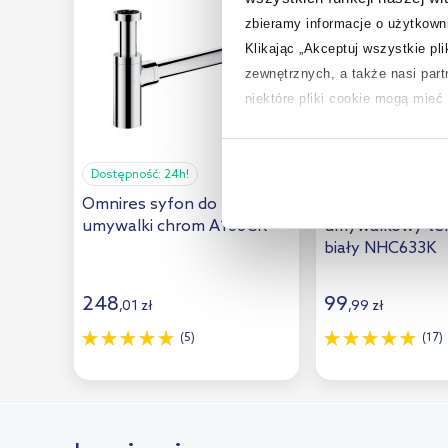
Riho
(1)
zbieramy informacje o użytkowni
Sanitti
(1)
Klikając „Akceptuj wszystkie pl
zewnętrznych, a także nasi par
Sapho
(8)
niektóre pliki cookie mogą mie
Sea-Horse
(2)
Aby uzyskać więcej informacji na
Steinberg
(7)
na temat plików cookie i tego, d
Dostępność:
24h!
Dostępność:
24h!
Tece
(1)
Omnires syfon do
Deante Space S
umywalki chrom A186CR
umywalkowy te
Tres
(16)
biały NHC633K
Uptrend
(10)
Viega
(17)
248
99
,
01
zł
,
99
zł
Villeroy & Boch
(9)
(5)
(17)
Zucchetti
(6)