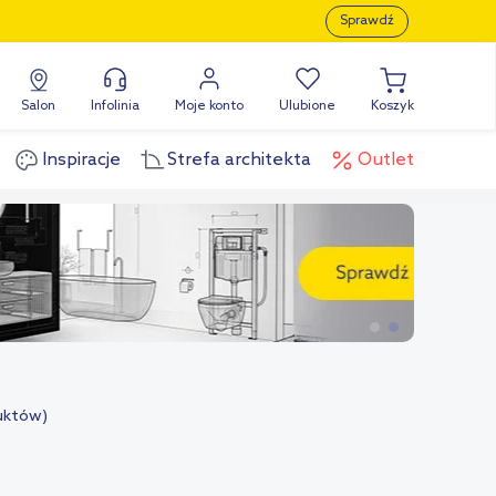
Sprawdź
Salon
Infolinia
Moje konto
Ulubione
Koszyk
Inspiracje
Strefa architekta
Outlet
uktów)