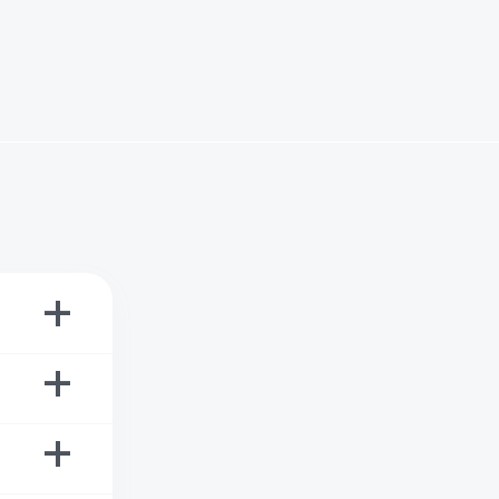
+
+
+