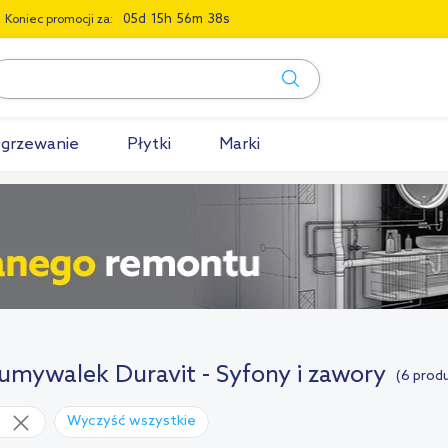
0
5
1
5
5
6
3
7
Koniec promocji za:
grzewanie
Płytki
Marki
umywalek Duravit - Syfony i zawory
(6 prod
Wyczyść wszystkie