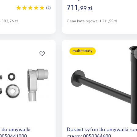
711
,
99
zł
(2)
:
383,76 zł
Cena katalogowa:
1 211,55 zł
o koszyka
Do koszyka
aj do porównania
Dodaj do porównania
multirabaty
n do umywalki
Duravit syfon do umywalki ru
0050441000
czarny 0050364600