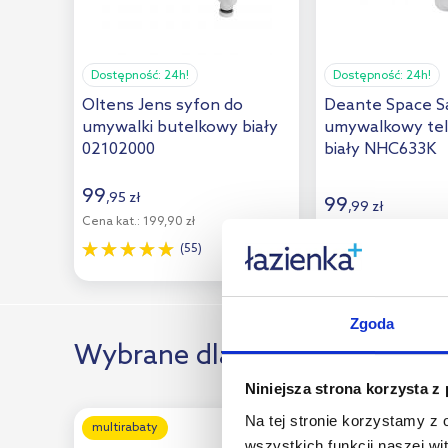
KFA Armatura
(10)
Kludi
(17)
Dostępność:
24h!
Dostępność:
24h!
Kronenbach
(4)
Oltens Jens syfon do
Deante Space S
umywalki butelkowy biały
umywalkowy te
Kuchinox
(2)
02102000
biały NHC633K
Laufen
(6)
99
,
95
zł
99
Laveo
(5)
,
99
zł
Cena kat.:
199,90 zł
(17)
McAlpine
(28)
(55)
Oristo
(4)
Paffoni
(1)
Zgoda
Wybrane dla Ciebie
Rak Ceramics
(1)
Ravak
(8)
Niniejsza strona korzysta z
Na tej stronie korzystamy z
Rea
(17)
multirabaty
multirabaty
wszystkich funkcji naszej wi