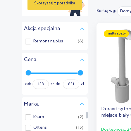
Skorzystaj z poradnika
Sortuj wg:
Domy
›
Akcja specjalna
multirabaty
Remont na plus
(6)
Cena
od:
zł
do:
zł
Marka
Duravit syfo
miejsce biał
Ksuro
(2)
Oltens
(15)
Dostępność:
24