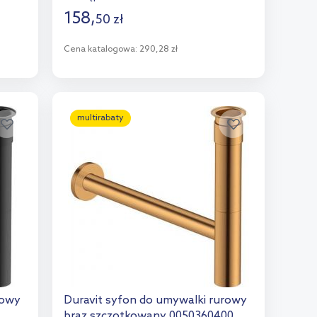
158
,
50
zł
Cena katalogowa:
290,28 zł
Do koszyka
Dodaj do porównania
multirabaty
rowy
Duravit syfon do umywalki rurowy
brąz szczotkowany 0050360400