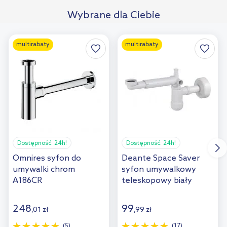
Wybrane dla Ciebie
multirabaty
multirabaty
Dostępność:
24h!
Dostępność:
24h!
Omnires syfon do
Deante Space Saver
umywalki chrom
syfon umywalkowy
A186CR
teleskopowy biały
NHC633K
248
99
,
01
zł
,
99
zł
(5)
(17)