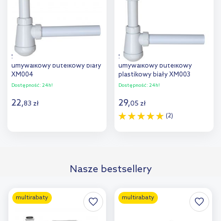
Sea-Horse półsyfon
Sea-Horse syfon
umywalkowy butelkowy biały
umywalkowy butelkowy
XM004
plastikowy biały XM003
Dostępność:
24h!
Dostępność:
24h!
22
,
29
,
83
zł
05
zł
(2)
Do koszyka
Do koszyka
Dodaj do
Dodaj do
Nasze bestsellery
porównania
porównania
multirabaty
multirabaty