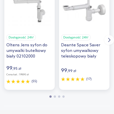
Dostępność:
24h!
Dostępność:
24h!
Oltens Jens syfon do
Deante Space Saver
umywalki butelkowy
syfon umywalkowy
biały 02102000
teleskopowy biały
NHC633K
99
,
95
zł
99
,
99
zł
Cena kat.:
199,90 zł
(17)
(55)