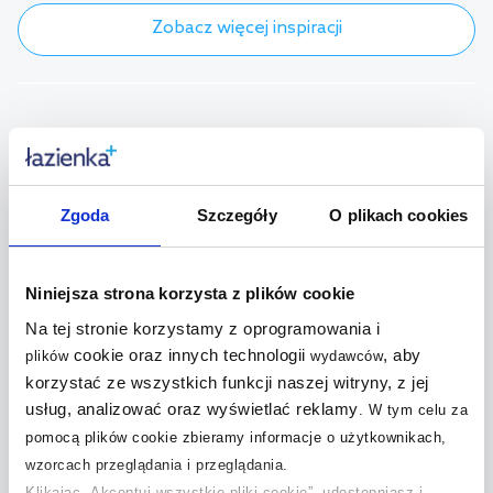
Zobacz więcej inspiracji
Pytania i odpowiedzi (7)
+
Czy syfon jest uniwersalny?
Zgoda
Szczegóły
O plikach cookies
+
Jak wybrać syfon do umywalki?
Niniejsza strona korzysta z plików cookie
+
Na tej stronie korzystamy z oprogramowania i
Jakie są rodzaje syfonu?
cookie oraz innych technologii
, aby
plików
wydawców
+
korzystać ze wszystkich funkcji naszej witryny, z jej
Jaki syfon do umywalki nablatowej?
usług, analizować oraz wyświetlać reklamy
.
W tym celu za
pomocą plików cookie zbieramy informacje o użytkownikach,
+
Jaki syfon do umywalki z szufladami?
wzorcach przeglądania i przeglądania.
Klikając „Akceptuj wszystkie pliki cookie”, udostępniasz i