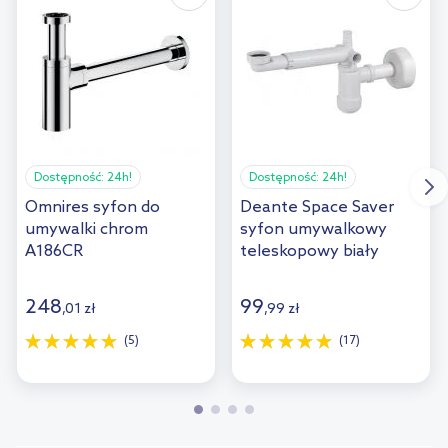
Dostępność:
24h!
Dostępność:
24h!
Omnires syfon do
Deante Space Saver
umywalki chrom
syfon umywalkowy
A186CR
teleskopowy biały
NHC633K
248
99
,
01
zł
,
99
zł
(5)
(17)