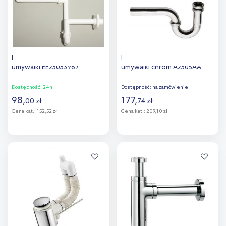
Ideal Standard syfon do
Ideal Standard syfon do
umywalki EE23033967
umywalki chrom A2305AA
Dostępność:
24h!
Dostępność:
na zamówienie
98
,
177
,
00
zł
74
zł
Cena kat.:
152,52 zł
Cena kat.:
209,10 zł
Do koszyka
Do koszyka
Dodaj do
Dodaj do
porównania
porównania