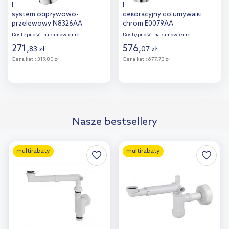
Ideal Standard Ideal Flow
Ideal Standard syfon
system odpływowo-
dekoracyjny do umywalki
przelewowy N8326AA
chrom E0079AA
Dostępność:
na zamówienie
Dostępność:
na zamówienie
271
,
576
,
83
zł
07
zł
Cena kat.:
319,80 zł
Cena kat.:
677,73 zł
Do koszyka
Do koszyka
Dodaj do
Dodaj do
Nasze bestsellery
porównania
porównania
multirabaty
multirabaty