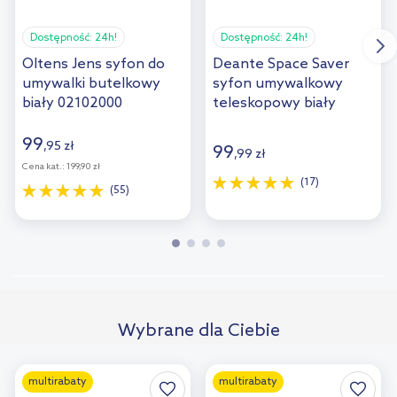
Dostępność:
24h!
Dostępność:
24h!
Oltens Jens syfon do
Deante Space Saver
umywalki butelkowy
syfon umywalkowy
biały 02102000
teleskopowy biały
NHC633K
99
,
95
zł
99
,
99
zł
Cena kat.:
199,90 zł
(17)
(55)
Wybrane dla Ciebie
multirabaty
multirabaty