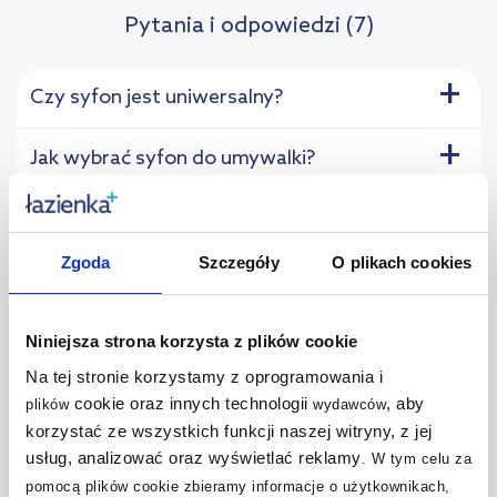
Pytania i odpowiedzi (7)
+
Czy syfon jest uniwersalny?
+
Jak wybrać syfon do umywalki?
+
Jakie są rodzaje syfonu?
Zgoda
Szczegóły
O plikach cookies
+
Jaki syfon do umywalki nablatowej?
+
Jaki syfon do umywalki z szufladami?
Niniejsza strona korzysta z plików cookie
Na tej stronie korzystamy z oprogramowania i
+
Jaki syfon do umywalki bez przelewu?
cookie oraz innych technologii
, aby
plików
wydawców
korzystać ze wszystkich funkcji naszej witryny, z jej
+
usług, analizować oraz wyświetlać reklamy
.
W tym celu za
Dlaczego w syfonie utrzymuje się woda?
pomocą plików cookie zbieramy informacje o użytkownikach,