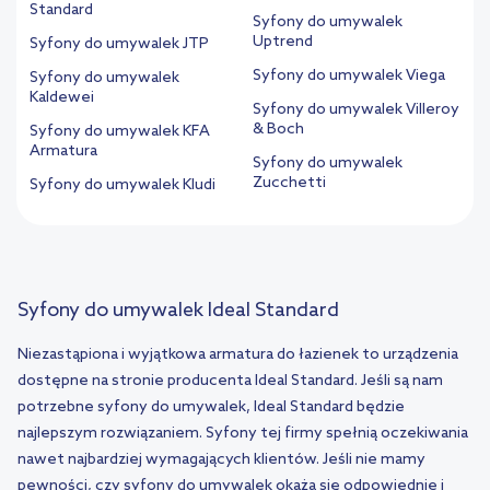
Standard
Syfony do umywalek
Uptrend
Syfony do umywalek JTP
Syfony do umywalek Viega
Syfony do umywalek
Kaldewei
Syfony do umywalek Villeroy
& Boch
Syfony do umywalek KFA
Armatura
Syfony do umywalek
Zucchetti
Syfony do umywalek Kludi
Syfony do umywalek Ideal Standard
Niezastąpiona i wyjątkowa armatura do łazienek to urządzenia
dostępne na stronie producenta Ideal Standard. Jeśli są nam
potrzebne syfony do umywalek, Ideal Standard będzie
najlepszym rozwiązaniem. Syfony tej firmy spełnią oczekiwania
nawet najbardziej wymagających klientów. Jeśli nie mamy
pewności, czy syfony do umywalek okażą się odpowiednie i