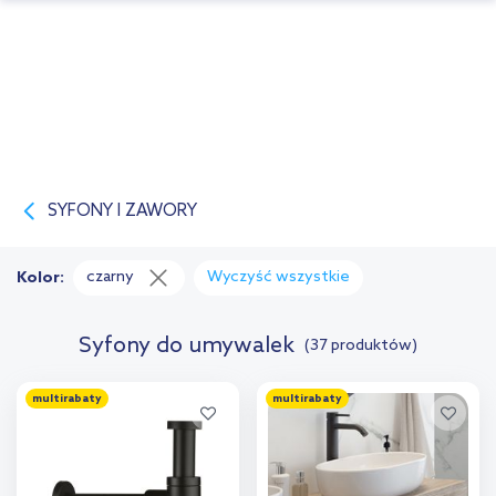
SYFONY I ZAWORY
czarny
Wyczyść wszystkie
Kolor:
Syfony do umywalek
(37 produktów)
multirabaty
multirabaty