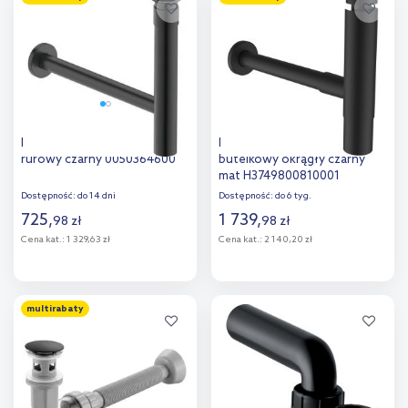
Dodaj do
Dodaj do
porównania
porównania
Duravit syfon do umywalki
Laufen syfon umywalkowy
rurowy czarny 0050364600
butelkowy okrągły czarny
mat H3749800810001
Dostępność:
do 14 dni
Dostępność:
do 6 tyg.
725
,
1 739
,
98
zł
98
zł
Cena kat.:
1 329,63 zł
Cena kat.:
2 140,20 zł
Do koszyka
Do koszyka
multirabaty
Dodaj do
Dodaj do
porównania
porównania