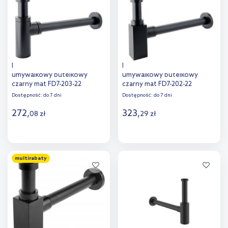
porównania
porównania
FDesign Kleome syfon
FDesign Kleome syfon
umywalkowy butelkowy
umywalkowy butelkowy
czarny mat FD7-203-22
czarny mat FD7-202-22
Dostępność:
do 7 dni
Dostępność:
do 7 dni
272
,
323
,
08
zł
29
zł
Do koszyka
Do koszyka
multirabaty
Dodaj do
Dodaj do
porównania
porównania