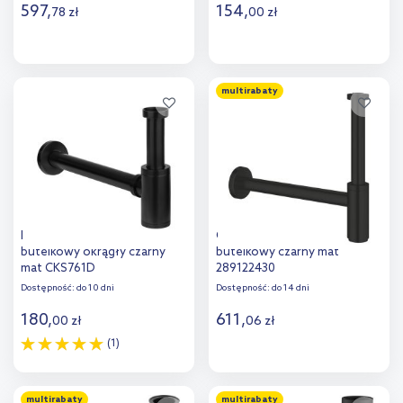
597
,
154
,
78
zł
00
zł
Do koszyka
Do koszyka
multirabaty
Dodaj do
Dodaj do
porównania
porównania
Laveo syfon umywalkowy
Grohe syfon do umywalki
butelkowy okrągły czarny
butelkowy czarny mat
mat CKS761D
289122430
Dostępność:
do 10 dni
Dostępność:
do 14 dni
180
,
611
,
00
zł
06
zł
(1)
Do koszyka
Do koszyka
multirabaty
multirabaty