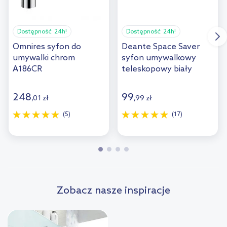
Dostępność:
24h!
Dostępność:
24h!
Omnires syfon do
Deante Space Saver
umywalki chrom
syfon umywalkowy
A186CR
teleskopowy biały
NHC633K
248
99
,
01
zł
,
99
zł
(5)
(17)
Zobacz nasze inspiracje