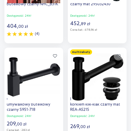
butelkowy czarny NHC_B31K
czarny mat 295032430
Dostępność:
24h!
Dostępność:
24h!
452
,
89
zł
404
,
00
zł
Cena kat.:
678,96 zł
(4)
Do koszyka
Do koszyka
multirabaty
Dodaj do
Dodaj do
porównania
porównania
Cersanit Larga syfon
Rea syfon do umywalki z
umywalkowy butelkowy
korkiem klik-klak czarny mat
czarny S951-718
REA-A5215
Dostępność:
24h!
Dostępność:
24h!
209
,
00
zł
269
,
00
zł
Cena kat.:
283 zł