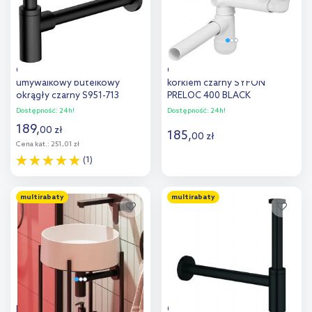
Cersanit Inverto syfon
Comad Preloc syfon z
umywalkowy butelkowy
korkiem czarny SYFON
okrągły czarny S951-713
PRELOC 400 BLACK
Dostępność:
24h!
Dostępność:
24h!
189
,
00
zł
185
,
00
zł
Cena kat.:
251,01 zł
(1)
Do koszyka
Do koszyka
multirabaty
multirabaty
Dodaj do
Dodaj do
porównania
porównania
Deante syfon do umywalki
Grohe syfon umywalkowy