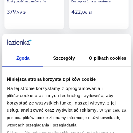
Dostępność:
na zamówienie
Dostępność:
na zamówienie
379
,
422
,
99
zł
06
zł
Do koszyka
Do koszyka
Dodaj do
Dodaj do
porównania
porównania
Zgoda
Szczegóły
O plikach cookies
Niniejsza strona korzysta z plików cookie
Kludi Design syfon do
Na tej stronie korzystamy z oprogramowania i
umywalki butelkowy czarny
cookie oraz innych technologii
, aby
plików
wydawców
szczotkowany 10020N2-00
korzystać ze wszystkich funkcji naszej witryny, z jej
Dostępność:
na zamówienie
usług, analizować oraz wyświetlać reklamy
.
W tym celu za
422
,
06
zł
pomocą plików cookie zbieramy informacje o użytkownikach,
wzorcach przeglądania i przeglądania.
Klikając „Akceptuj wszystkie pliki cookie”, udostępniasz i