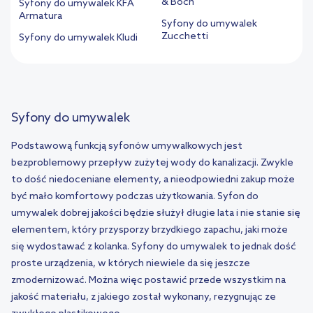
& Boch
Syfony do umywalek KFA
Armatura
Syfony do umywalek
Zucchetti
Syfony do umywalek Kludi
Syfony do umywalek
Podstawową funkcją syfonów umywalkowych jest
bezproblemowy przepływ zużytej wody do kanalizacji. Zwykle
to dość niedoceniane elementy, a nieodpowiedni zakup może
być mało komfortowy podczas użytkowania. Syfon do
umywalek dobrej jakości będzie służył długie lata i nie stanie się
elementem, który przysporzy brzydkiego zapachu, jaki może
się wydostawać z kolanka. Syfony do umywalek to jednak dość
proste urządzenia, w których niewiele da się jeszcze
zmodernizować. Można więc postawić przede wszystkim na
jakość materiału, z jakiego został wykonany, rezygnując ze