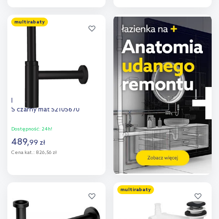
Do koszyka
Do koszyka
multirabaty
Dodaj do
Dodaj do
porównania
porównania
Hansgrohe Flowstar zestaw
S czarny mat 52105670
Dostępność:
24h!
489
,
99
zł
Cena kat.:
826,56 zł
Do koszyka
multirabaty
Dodaj do
porównania