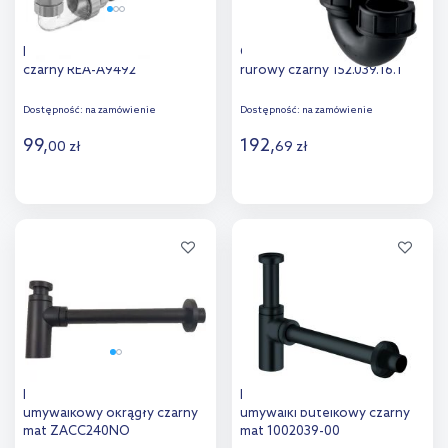
Rea Flow syfon do umywalki
Geberit syfon umywalkowy
czarny REA-A9492
rurowy czarny 152.039.16.1
Dostępność:
na zamówienie
Dostępność:
na zamówienie
99
,
192
,
00
zł
69
zł
Do koszyka
Do koszyka
Dodaj do
Dodaj do
porównania
porównania
Paffoni Light półsyfon
Kludi Design syfon do
umywalkowy okrągły czarny
umywalki butelkowy czarny
mat ZACC240NO
mat 1002039-00