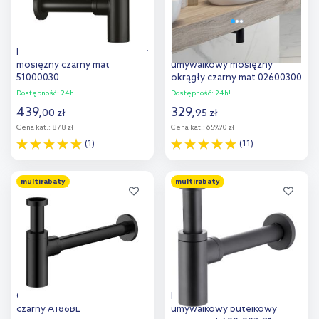
Ksuro 100 syfon umywalkowy
Oltens Hervik syfon
mosiężny czarny mat
umywalkowy mosiężny
51000030
okrągły czarny mat 02600300
Dostępność:
24h!
Dostępność:
24h!
439
,
329
,
00
zł
95
zł
Cena kat.:
878 zł
Cena kat.:
659,90 zł
(1)
(11)
Do koszyka
Do koszyka
multirabaty
multirabaty
Dodaj do
Dodaj do
porównania
porównania
Omnires syfon do umywalki
KFA Armatura syfon
czarny A186BL
umywalkowy butelkowy