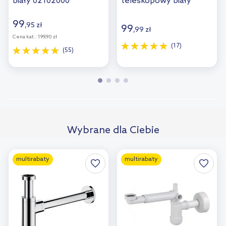
biały 02102000
teleskopowy biały
NHC633K
99
,
95
zł
99
,
99
zł
Cena kat.:
199,90 zł
(17)
(55)
Wybrane dla Ciebie
multirabaty
multirabaty