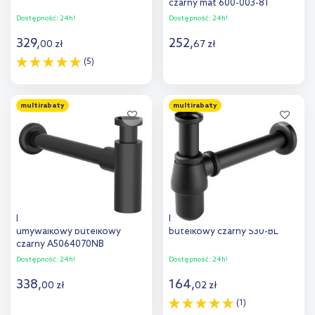
czarny mat 600-003-81
Dostępność:
24h!
Dostępność:
24h!
329
,
252
,
00
zł
67
zł
(5)
Do koszyka
Do koszyka
multirabaty
multirabaty
Dodaj do
Dodaj do
porównania
porównania
Roca Aqua półsyfon
Ferro syfon do umywalki
umywalkowy butelkowy
butelkowy czarny S30-BL
czarny A5064070NB
Dostępność:
24h!
Dostępność:
24h!
338
,
164
,
00
zł
02
zł
(1)