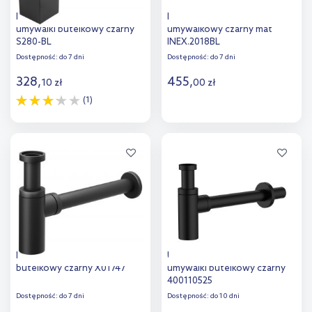
Ferro Quadro syfon do
Excellent syfon D54
umywalki butelkowy czarny
umywalkowy czarny mat
S280-BL
INEX.2018BL
Dostępność:
do 7 dni
Dostępność:
do 7 dni
328
,
455
,
10
zł
00
zł
(1)
Do koszyka
Do koszyka
Dodaj do
Dodaj do
porównania
porównania
Ravak syfon do umywalki
Uptrend Tiana syfon do
butelkowy czarny X01747
umywalki butelkowy czarny
400110525
Dostępność:
do 7 dni
Dostępność:
do 10 dni