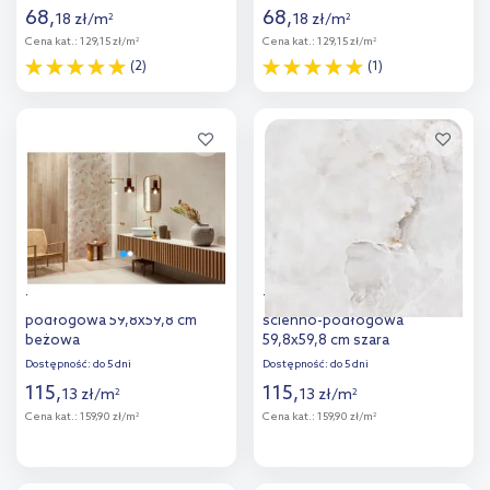
68
,
68
,
18
zł
/
m
18
zł
/
m
2
2
Cena kat.:
129,15 zł/m
Cena kat.:
129,15 zł/m
2
2
(2)
(1)
Więcej
Więcej
Dodaj do
Dodaj do
porównania
porównania
Tubądzin Torano płytka
Tubądzin Aquamarine płytka
podłogowa 59,8x59,8 cm
ścienno-podłogowa
beżowa
59,8x59,8 cm szara
Dostępność:
do 5 dni
Dostępność:
do 5 dni
115
,
115
,
13
zł
/
m
13
zł
/
m
2
2
Cena kat.:
159,90 zł/m
Cena kat.:
159,90 zł/m
2
2
Więcej
Więcej