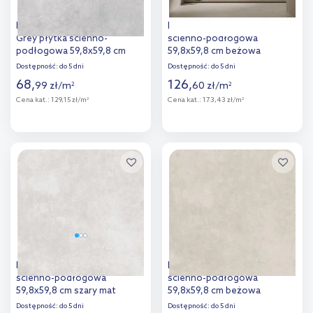
Paradyż Uniwersalne P U117
Paradyż Ritual Taupe płytka
Grey płytka ścienno-
ścienno-podłogowa
podłogowa 59,8x59,8 cm
59,8x59,8 cm beżowa
Dostępność:
do 5 dni
Dostępność:
do 5 dni
68
,
126
,
99
zł
/
m
60
zł
/
m
2
2
Cena kat.:
129,15 zł/m
Cena kat.:
173,43 zł/m
2
2
Więcej
Więcej
Dodaj do
Dodaj do
porównania
porównania
Paradyż Uniwersalna płytka
Paradyż Uniwersalne płytka
ścienno-podłogowa
ścienno-podłogowa
59,8x59,8 cm szary mat
59,8x59,8 cm beżowa
Dostępność:
do 5 dni
Dostępność:
do 5 dni