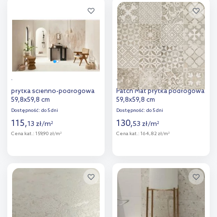
Dodaj do
Dodaj do
porównania
porównania
Tubądzin Mild Clay Ivory
Tubądzin Sfumato Grey
płytka ścienno-podłogowa
Patch Mat płytka podłogowa
59,8x59,8 cm
59,8x59,8 cm
Dostępność:
do 5 dni
Dostępność:
do 5 dni
115
,
130
,
13
zł
/
m
53
zł
/
m
2
2
Cena kat.:
159,90 zł/m
Cena kat.:
164,82 zł/m
2
2
Więcej
Więcej
Dodaj do
Dodaj do
porównania
porównania