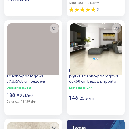
Cena kat.:
141,45 zł/m
2
(1)
Więcej
Więcej
Dodaj do
Dodaj do
porównania
porównania
Tubądzin Cielo e Terra płytka
Ego Prime Venus Crema
ścienno-podłogowa
płytka ścienno-podłogowa
59,8x59,8 cm beżowa
60x60 cm beżowa lappato
Dostępność:
24h!
Dostępność:
24h!
138
,
99
zł
/
m
2
146
,
25
zł
/
m
2
Cena kat.:
184,99 zł/m
2
Więcej
Więcej
Dodaj do
Dodaj do