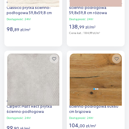
Cersanit Liv Travertino
Tubądzin Cielo e Terra płytka
Classico płytka ścienno-
ścienno-podłogowa
podłogowa 59,8x59,8 cm
59,8x59,8 cm różowa
kremowa
Dostępność:
24h!
Dostępność:
24h!
138
,
99
zł
/
m
2
98
,
89
zł
/
m
2
Cena kat.:
184,99 zł/m
2
Więcej
Więcej
Dodaj do
Dodaj do
porównania
porównania
Cersanit Diverso Light Grey
Tarrace Timber płytka
Carpett Matt Rect płytka
ścienno-podłogowa 60x60
ścienno-podłogowa
cm brązowa
59,8x59,8 cm szara
Dostępność:
24h!
Dostępność:
24h!
104
,
00
zł
/
m
2
99
,
90
zł
/
m
2