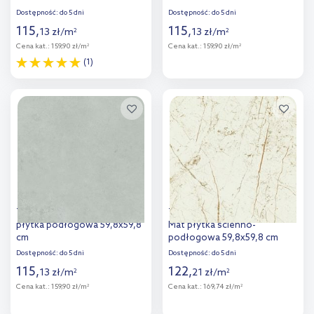
Dostępność:
do 5 dni
Dostępność:
do 5 dni
115
,
115
,
13
zł
/
m
13
zł
/
m
2
2
Cena kat.:
159,90 zł/m
Cena kat.:
159,90 zł/m
2
2
(1)
Więcej
Więcej
Dodaj do
Dodaj do
porównania
porównania
Tubądzin Torano Grey Mat
Tubądzin Sophi Oro White
płytka podłogowa 59,8x59,8
Mat płytka ścienno-
cm
podłogowa 59,8x59,8 cm
Dostępność:
do 5 dni
Dostępność:
do 5 dni
115
,
122
,
13
zł
/
m
21
zł
/
m
2
2
Cena kat.:
159,90 zł/m
Cena kat.:
169,74 zł/m
2
2