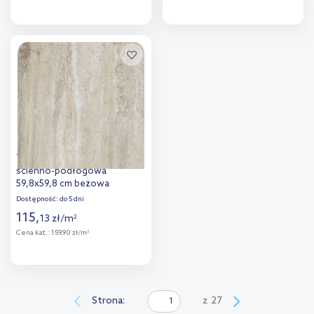
Więcej
Więcej
Dodaj do
Dodaj do
porównania
porównania
Tubądzin Travertino płytka
ścienno-podłogowa
59,8x59,8 cm beżowa
Dostępność:
do 5 dni
115
,
13
zł
/
m
2
Cena kat.:
159,90 zł/m
2
Więcej
Dodaj do
Strona:
z
27