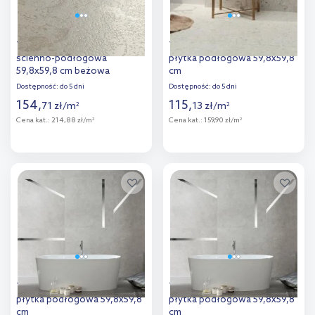
Tubądzin Teri Ivory płytka
Tubądzin Macchia beige Mat
ścienno-podłogowa
płytka podłogowa 59,8x59,8
59,8x59,8 cm beżowa
cm
Dostępność:
do 5 dni
Dostępność:
do 5 dni
154
,
115
,
71
zł
/
m
13
zł
/
m
2
2
Cena kat.:
214,88 zł/m
Cena kat.:
159,90 zł/m
2
2
Więcej
Więcej
Dodaj do
Dodaj do
porównania
porównania
Tubądzin Aulla grey STR
Tubądzin Aulla graphite STR
płytka podłogowa 59,8x59,8
płytka podłogowa 59,8x59,8
cm
cm