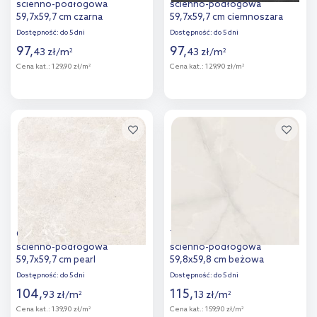
ścienno-podłogowa
ścienno-podłogowa
59,7x59,7 cm czarna
59,7x59,7 cm ciemnoszara
Dostępność:
do 5 dni
Dostępność:
do 5 dni
97
,
97
,
43
zł
/
m
43
zł
/
m
2
2
Cena kat.:
129,90 zł/m
Cena kat.:
129,90 zł/m
2
2
Więcej
Więcej
Dodaj do
Dodaj do
porównania
porównania
Cerrad Distinct płytka
Tubądzin Onix płytka
ścienno-podłogowa
ścienno-podłogowa
59,7x59,7 cm pearl
59,8x59,8 cm beżowa
Dostępność:
do 5 dni
Dostępność:
do 5 dni
104
,
115
,
93
zł
/
m
13
zł
/
m
2
2
Cena kat.:
139,90 zł/m
Cena kat.:
159,90 zł/m
2
2