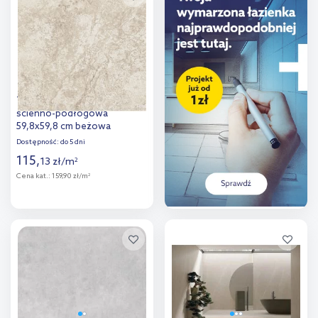
porównania
porównania
Tubądzin Pure Stone płytka
ścienno-podłogowa
59,8x59,8 cm beżowa
Dostępność:
do 5 dni
115
,
13
zł
/
m
2
Cena kat.:
159,90 zł/m
2
Więcej
Dodaj do
porównania