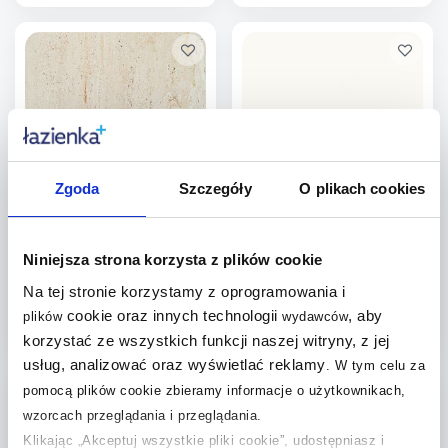
Więcej
Więcej
Dodaj do
Dodaj do
porównania
porównania
Zgoda
Szczegóły
O plikach cookies
Tubądzin Tissue Ivory Mat
Tubądzin Cielo e Terra płytka
płytka ścienno-podłogowa
ścienno-podłogowa
59,8x59,8 cm
59,8x59,8 cm biała
Dostępność:
do 5 dni
Dostępność:
do 5 dni
Niniejsza strona korzysta z plików cookie
122
,
150
,
21
zł
/
m
99
zł
/
m
2
2
Na tej stronie korzystamy z oprogramowania i
Cena kat.:
169,74 zł/m
Cena kat.:
209,72 zł/m
2
2
cookie oraz innych technologii
, aby
plików
wydawców
korzystać ze wszystkich funkcji naszej witryny, z jej
Więcej
Więcej
usług, analizować oraz wyświetlać reklamy
.
W tym celu za
Dodaj do
Dodaj do
pomocą plików cookie zbieramy informacje o użytkownikach,
wzorcach przeglądania i przeglądania.
porównania
porównania
Klikając „Akceptuj wszystkie pliki cookie”, udostępniasz i