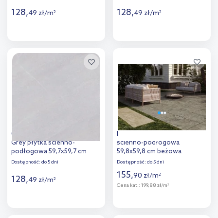
128
,
128
,
49
zł
/
m
49
zł
/
m
2
2
Więcej
Więcej
Dodaj do
Dodaj do
porównania
porównania
Cerrad Stonehenge Light
Korzilius Escala płytka
Grey płytka ścienno-
ścienno-podłogowa
podłogowa 59,7x59,7 cm
59,8x59,8 cm beżowa
szara
Dostępność:
do 5 dni
Dostępność:
do 5 dni
155
,
90
zł
/
m
2
128
,
49
zł
/
m
2
Cena kat.:
199,88 zł/m
2
Więcej
Więcej