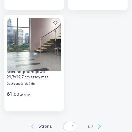
Więcej
Więcej
Dodaj do
Dodaj do
porównania
porównania
Opoczno Milton grey płytka
ścienno-podłogowa
29,7x29,7 cm szary mat
Dostępność:
do 7 dni
61
,
00
zł
/
m
2
Więcej
Dodaj do
Strona:
z
7