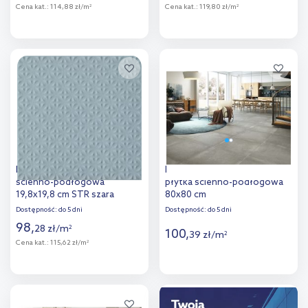
Cena kat.:
114,88 zł/m
Cena kat.:
119,80 zł/m
2
2
Więcej
Więcej
Dodaj do
Dodaj do
porównania
porównania
Paradyż Gammo płytka
Euroceramic Grafton Grey
ścienno-podłogowa
płytka ścienno-podłogowa
19,8x19,8 cm STR szara
80x80 cm
Dostępność:
do 5 dni
Dostępność:
do 5 dni
98
,
28
zł
/
m
2
100
,
39
zł
/
m
2
Cena kat.:
115,62 zł/m
2
Więcej
Więcej
Dodaj do
Dodaj do