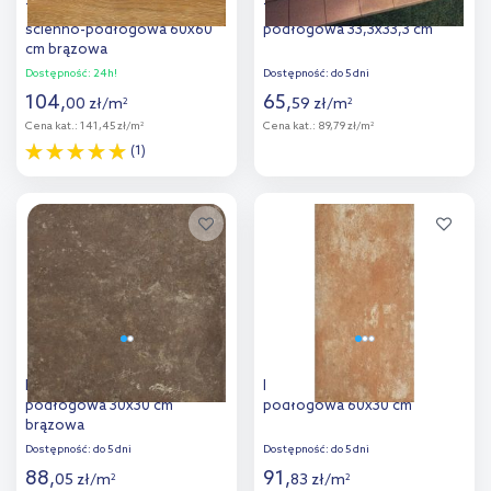
Tarrace Timber płytka
Tubądzin Tartan 5 płytka
ścienno-podłogowa 60x60
podłogowa 33,3x33,3 cm
cm brązowa
Dostępność:
24h!
Dostępność:
do 5 dni
104
,
65
,
00
zł
/
m
59
zł
/
m
2
2
Cena kat.:
141,45 zł/m
Cena kat.:
89,79 zł/m
2
2
(1)
Więcej
Więcej
Dodaj do
Dodaj do
porównania
porównania
Paradyż Ilario Brown płytka
Paradyż Ilario Ochra płytka
podłogowa 30x30 cm
podłogowa 60x30 cm
brązowa
Dostępność:
do 5 dni
Dostępność:
do 5 dni
88
,
91
,
05
zł
/
m
83
zł
/
m
2
2