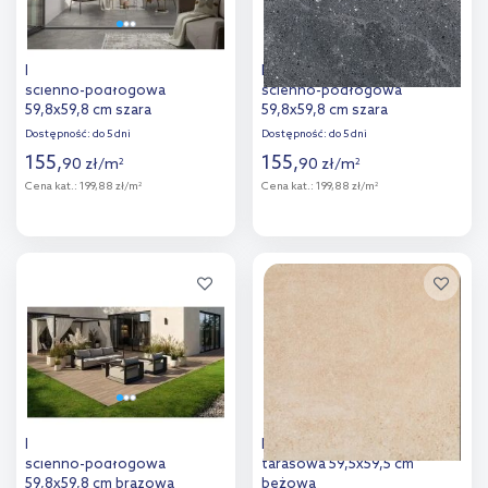
Korzilius Grand Cave płytka
Korzilius Lavish płytka
ścienno-podłogowa
ścienno-podłogowa
59,8x59,8 cm szara
59,8x59,8 cm szara
Dostępność:
do 5 dni
Dostępność:
do 5 dni
155
,
155
,
90
zł
/
m
90
zł
/
m
2
2
Cena kat.:
199,88 zł/m
Cena kat.:
199,88 zł/m
2
2
Więcej
Więcej
Dodaj do
Dodaj do
porównania
porównania
Korzilius Patio płytka
Paradyż Optimal Beige płytka
ścienno-podłogowa
tarasowa 59,5x59,5 cm
59,8x59,8 cm brązowa
beżowa