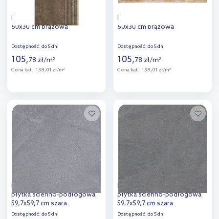
Paradyż Ilario Brown stopnica
Paradyż Ilario Ochra stopnica
60x30 cm brązowa
60x30 cm brązowa
Dostępność:
do 5 dni
Dostępność:
do 5 dni
105
,
105
,
78
zł
/
m
78
zł
/
m
2
2
Cena kat.:
138,01 zł/m
Cena kat.:
138,01 zł/m
2
2
Więcej
Więcej
Dodaj do
Dodaj do
porównania
porównania
Nowa Gala Stonehenge
Nowa Gala Stonehenge
płytka ścienno-podłogowa
płytka ścienno-podłogowa
59,7x59,7 cm szara
59,7x59,7 cm szara
Dostępność:
do 5 dni
Dostępność:
do 5 dni