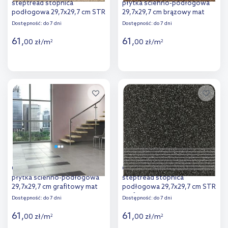
steptread stopnica
płytka ścienno-podłogowa
podłogowa 29,7x29,7 cm STR
29,7x29,7 cm brązowy mat
beżowy mat
Dostępność:
do 7 dni
Dostępność:
do 7 dni
61
,
61
,
00
zł
/
m
00
zł
/
m
2
2
Więcej
Więcej
Dodaj do
Dodaj do
porównania
porównania
Opoczno Milton graphite
Opoczno Milton graphite
płytka ścienno-podłogowa
steptread stopnica
29,7x29,7 cm grafitowy mat
podłogowa 29,7x29,7 cm STR
grafitowy mat
Dostępność:
do 7 dni
Dostępność:
do 7 dni
61
,
61
,
00
zł
/
m
00
zł
/
m
2
2