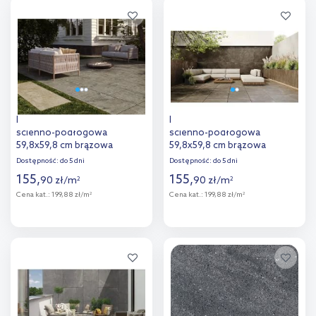
Dodaj do
Dodaj do
porównania
porównania
Korzilius Escala płytka
Korzilius Grand Cave płytka
ścienno-podłogowa
ścienno-podłogowa
59,8x59,8 cm brązowa
59,8x59,8 cm brązowa
Dostępność:
do 5 dni
Dostępność:
do 5 dni
155
,
155
,
90
zł
/
m
90
zł
/
m
2
2
Cena kat.:
199,88 zł/m
Cena kat.:
199,88 zł/m
2
2
Więcej
Więcej
Dodaj do
Dodaj do
porównania
porównania