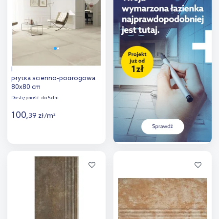
porównania
porównania
Euroceramic Grafton Ivory
płytka ścienno-podłogowa
80x80 cm
Dostępność:
do 5 dni
100
,
39
zł
/
m
2
Więcej
Dodaj do
porównania