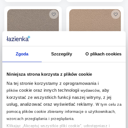
Więcej
Więcej
Dodaj do
Dodaj do
porównania
porównania
Zgoda
Szczegóły
O plikach cookies
Cersanit H200 gres
Cersanit K300 gres
techniczny 30x30 cm szara
techniczny 30x30 cm beżowa
Dostępność:
do 7 dni
Dostępność:
do 7 dni
Niniejsza strona korzysta z plików cookie
43
,
43
,
Na tej stronie korzystamy z oprogramowania i
00
zł
/
m
00
zł
/
m
2
2
cookie oraz innych technologii
, aby
plików
wydawców
korzystać ze wszystkich funkcji naszej witryny, z jej
Więcej
Więcej
usług, analizować oraz wyświetlać reklamy
.
W tym celu za
Dodaj do
Dodaj do
pomocą plików cookie zbieramy informacje o użytkownikach,
wzorcach przeglądania i przeglądania.
porównania
porównania
Klikając „Akceptuj wszystkie pliki cookie”, udostępniasz i