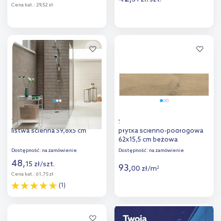
Cena kat.:
29,52 zł
Więcej
Więcej
Dodaj do
Dodaj do
porównania
porównania
Tubądzin Steel 14 połysk
Stargres Taiga Sigurd Beige
listwa ścienna 59,8x5 cm
płytka ścienno-podłogowa
62x15,5 cm beżowa
Dostępność:
na zamówienie
Dostępność:
na zamówienie
48
,
15
zł
/
szt.
93
,
00
zł
/
m
2
Cena kat.:
61,75 zł
(1)
Więcej
Więcej
Dodaj do
Dodaj do