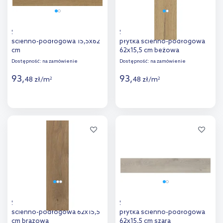
Stargres Pinea Honey płytka
Stargres Sverigo Natural
ścienno-podłogowa 15,5x62
płytka ścienno-podłogowa
cm
62x15,5 cm beżowa
Dostępność:
na zamówienie
Dostępność:
na zamówienie
93
,
93
,
48
zł
/
m
48
zł
/
m
2
2
Więcej
Więcej
Dodaj do
Dodaj do
porównania
porównania
Stargres Taiga Brown płytka
Stargres Taiga Sigurd Grey
ścienno-podłogowa 62x15,5
płytka ścienno-podłogowa
cm brązowa
62x15,5 cm szara