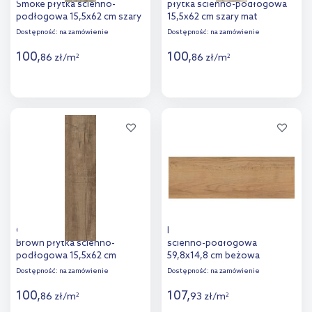
Smoke płytka ścienno-
płytka ścienno-podłogowa
podłogowa 15,5x62 cm szary
15,5x62 cm szary mat
połysk
Dostępność:
na zamówienie
Dostępność:
na zamówienie
100
,
100
,
86
zł
/
m
86
zł
/
m
2
2
Więcej
Więcej
Dodaj do
Dodaj do
porównania
porównania
Ceramika Color Nebraska
Domino Fargo Beige płytka
Brown płytka ścienno-
ścienno-podłogowa
podłogowa 15,5x62 cm
59,8x14,8 cm beżowa
brązowy mat
Dostępność:
na zamówienie
Dostępność:
na zamówienie
100
,
107
,
86
zł
/
m
93
zł
/
m
2
2