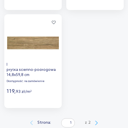
Więcej
Więcej
Dodaj do
Dodaj do
porównania
porównania
Domino Walnut brown STR
płytka ścienno-podłogowa
14,8x59,8 cm
Dostępność:
na zamówienie
119
,
93
zł
/
m
2
Więcej
Dodaj do
Strona:
z
2