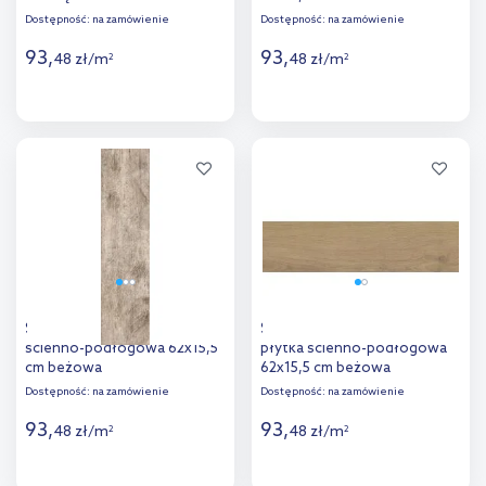
Dostępność:
na zamówienie
Dostępność:
na zamówienie
93
,
93
,
48
zł
/
m
48
zł
/
m
2
2
Więcej
Więcej
Dodaj do
Dodaj do
porównania
porównania
Stargres Timber płytka
Stargres Yosemite Beige
ścienno-podłogowa 62x15,5
płytka ścienno-podłogowa
cm beżowa
62x15,5 cm beżowa
Dostępność:
na zamówienie
Dostępność:
na zamówienie
93
,
93
,
48
zł
/
m
48
zł
/
m
2
2