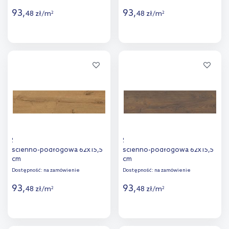
93
,
93
,
48
zł
/
m
48
zł
/
m
2
2
Więcej
Więcej
Dodaj do
Dodaj do
porównania
porównania
Stargres Espoo Gold płytka
Stargres Oslo Brown płytka
ścienno-podłogowa 62x15,5
ścienno-podłogowa 62x15,5
cm
cm
Dostępność:
na zamówienie
Dostępność:
na zamówienie
93
,
93
,
48
zł
/
m
48
zł
/
m
2
2
Więcej
Więcej