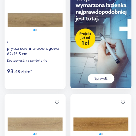
porównania
porównania
Stargres Canadian Beige
płytka ścienno-podłogowa
62x15,5 cm
Dostępność:
na zamówienie
93
,
48
zł
/
m
2
Więcej
Dodaj do
porównania