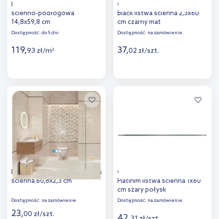
Domino Oak beige płytka
Ceramika Color Statuario
ścienno-podłogowa
Black listwa ścienna 2,3x60
14,8x59,8 cm
cm czarny mat
Dostępność:
do 5 dni
Dostępność:
na zamówienie
119
,
37
,
93
zł
/
m
02
zł
/
szt.
2
Więcej
Więcej
Dodaj do
Dodaj do
porównania
porównania
Domino Tempre brown listwa
Ceramika Color Statuario
ścienna 60,8x2,3 cm
Platinim listwa ścienna 1x60
cm szary połysk
Dostępność:
na zamówienie
Dostępność:
na zamówienie
23
,
00
zł
/
szt.
42
,
31
zł
/
szt.