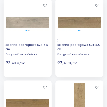
Dodaj do
Dodaj do
porównania
porównania
Stargres Oslo Grey płytka
Stargres Pinea Beige płytka
ścienno-podłogowa 62x15,5
ścienno-podłogowa 62x15,5
cm
cm
Dostępność:
na zamówienie
Dostępność:
na zamówienie
93
,
93
,
48
zł
/
m
48
zł
/
m
2
2
Więcej
Więcej
Dodaj do
Dodaj do
porównania
porównania