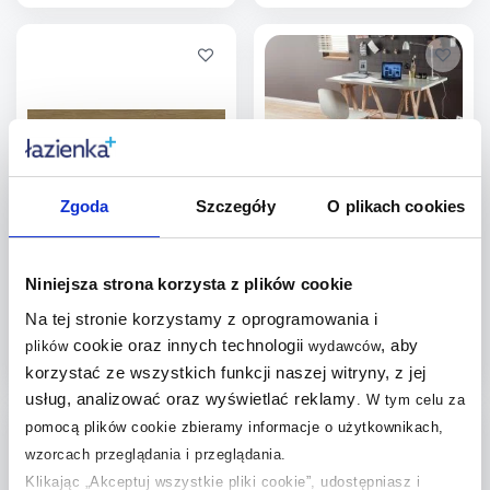
Więcej
Więcej
Dodaj do
Dodaj do
porównania
porównania
Zgoda
Szczegóły
O plikach cookies
Stargres Yosemite Brown
Domino Willow beige STR
płytka ścienno-podłogowa
płytka podłogowa 59,8x14,8
62x15,5 cm brązowa
cm
Dostępność:
na zamówienie
Dostępność:
na zamówienie
Niniejsza strona korzysta z plików cookie
94
,
00
zł
/
m
2
93
,
Na tej stronie korzystamy z oprogramowania i
48
zł
/
m
2
Cena kat.:
119,93 zł/m
2
cookie oraz innych technologii
, aby
plików
wydawców
korzystać ze wszystkich funkcji naszej witryny, z jej
Więcej
Więcej
usług, analizować oraz wyświetlać reklamy
.
W tym celu za
Dodaj do
Dodaj do
pomocą plików cookie zbieramy informacje o użytkownikach,
wzorcach przeglądania i przeglądania.
porównania
porównania
Klikając „Akceptuj wszystkie pliki cookie”, udostępniasz i