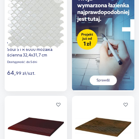
porównania
porównania
Vidrepur Mozaika BR White
Soul STR 6000 mozaika
ścienna 32,4x31,7 cm
Dostępność:
do 5 dni
64
,
99
zł
/
szt.
Więcej
Dodaj do
porównania