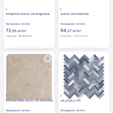
Paradyż Cloud Brown
Paradyż Semir Beige stopnica
stopnica 30x30 cm brązowa
30x30 cm beżowa
Dostępność:
do 5 dni
Dostępność:
do 5 dni
73
,
84
,
96
zł
/
m
57
zł
/
m
2
2
Cena kat.:
98,89 zł/m
Cena kat.:
110,33 zł/m
2
2
Więcej
Więcej
Dodaj do
Dodaj do
porównania
porównania
Paradyż Viano Beige płytka
Iryda Evora mozaika ścienna
klinkierowa 30x30 cm beżowa
28,2x28,2 cm
Dostępność:
do 5 dni
Dostępność:
do 5 dni