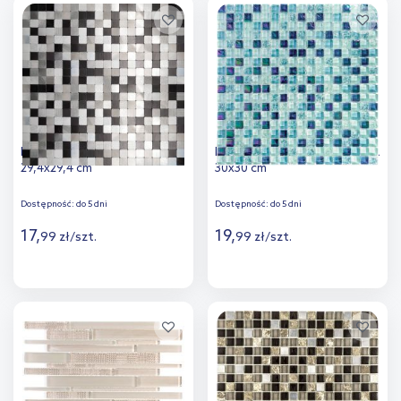
Dodaj do
Dodaj do
porównania
porównania
Iryda Kobe mozaika ścienna
Iryda La Plata mozaika ścienna
29,4x29,4 cm
30x30 cm
Dostępność:
do 5 dni
Dostępność:
do 5 dni
17
,
19
,
99
zł
/
szt.
99
zł
/
szt.
Więcej
Więcej
Dodaj do
Dodaj do
porównania
porównania