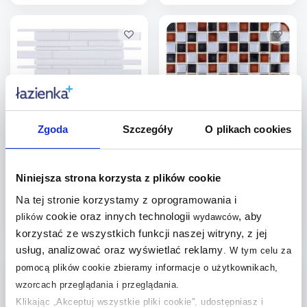
Więcej
Więcej
Dodaj do
Dodaj do
porównania
porównania
Zgoda
Szczegóły
O plikach cookies
Iryda Quesada mozaika
Iryda Rosario mozaika ścienna
ścienna 29,8x31 cm
30x30 cm
Dostępność:
do 5 dni
Dostępność:
do 5 dni
Niniejsza strona korzysta z plików cookie
22
,
22
,
Na tej stronie korzystamy z oprogramowania i
99
zł
/
szt.
99
zł
/
szt.
cookie oraz innych technologii
, aby
plików
wydawców
korzystać ze wszystkich funkcji naszej witryny, z jej
Więcej
Więcej
usług, analizować oraz wyświetlać reklamy
.
W tym celu za
Dodaj do
Dodaj do
pomocą plików cookie zbieramy informacje o użytkownikach,
wzorcach przeglądania i przeglądania.
porównania
porównania
Klikając „Akceptuj wszystkie pliki cookie”, udostępniasz i