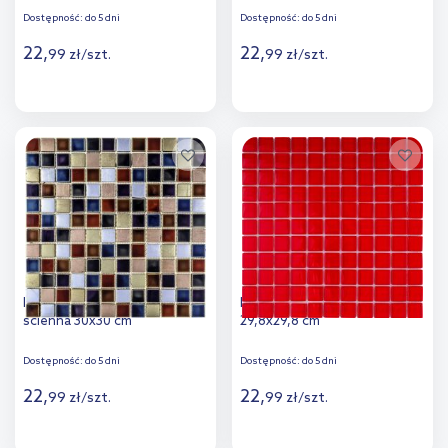
Dostępność:
do 5 dni
Dostępność:
do 5 dni
22
,
22
,
99
zł
/
szt.
99
zł
/
szt.
Więcej
Więcej
Dodaj do
Dodaj do
porównania
porównania
Iryda Coloradas mozaika
Iryda Malaga mozaika ścienna
ścienna 30x30 cm
29,8x29,8 cm
Dostępność:
do 5 dni
Dostępność:
do 5 dni
22
,
22
,
99
zł
/
szt.
99
zł
/
szt.