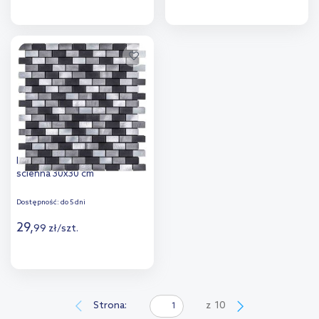
Więcej
Więcej
Dodaj do
Dodaj do
porównania
porównania
Iryda Cordoba mozaika
ścienna 30x30 cm
Dostępność:
do 5 dni
29
,
99
zł
/
szt.
Więcej
Dodaj do
Strona:
z
10