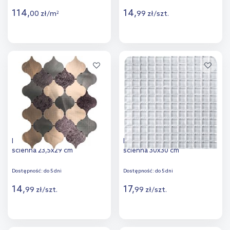
114
,
14
,
00
zł
/
m
99
zł
/
szt.
2
Więcej
Więcej
Dodaj do
Dodaj do
porównania
porównania
Iryda Marakesz Pink mozaika
Iryda Bargas Blanco mozaika
ścienna 23,5x29 cm
ścienna 30x30 cm
Dostępność:
do 5 dni
Dostępność:
do 5 dni
14
,
17
,
99
zł
/
szt.
99
zł
/
szt.
Więcej
Więcej