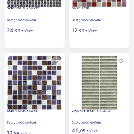
Iryda Ronda Silver mozaika
Iryda Faro mozaika ścienna
ścienna 30x30 cm
30x30 cm
Dostępność:
do 5 dni
Dostępność:
do 5 dni
24
,
12
,
99
zł
/
szt.
99
zł
/
szt.
Więcej
Więcej
Dodaj do
Dodaj do
porównania
porównania
Iryda Monroy Brown mozaika
Paradyż Monpelli mozaika
ścienna 30x30 cm
29,8x19,8 cm zielona
Dostępność:
do 5 dni
Dostępność:
do 5 dni
46
,
05
zł
/
szt.
12
,
99
zł
/
szt.