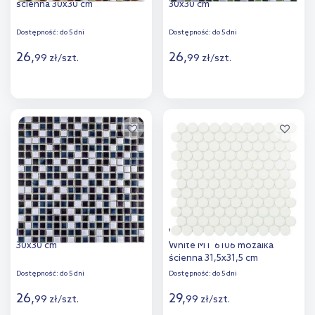
ścienna 30x30 cm
30x30 cm
Dostępność:
do 5 dni
Dostępność:
do 5 dni
26
,
26
,
99
zł
/
szt.
99
zł
/
szt.
Więcej
Więcej
Dodaj do
Dodaj do
porównania
porównania
Iryda Tierra mozaika ścienna
Vidrepur Mozaika Circle
30x30 cm
White MT 6106 mozaika
ścienna 31,5x31,5 cm
Dostępność:
do 5 dni
Dostępność:
do 5 dni
26
,
29
,
99
zł
/
szt.
99
zł
/
szt.