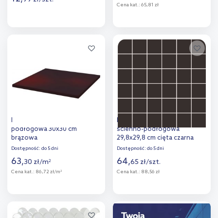
Cena kat.:
65,81 zł
Więcej
Więcej
Dodaj do
Dodaj do
porównania
porównania
Paradyż Cloud Brown płytka
Paradyż Modernizm mozaika
podłogowa 30x30 cm
ścienno-podłogowa
brązowa
29,8x29,8 cm cięta czarna
Dostępność:
do 5 dni
Dostępność:
do 5 dni
63
,
64
,
30
zł
/
m
65
zł
/
szt.
2
Cena kat.:
86,72 zł/m
Cena kat.:
88,56 zł
2
Więcej
Więcej
Dodaj do
Dodaj do