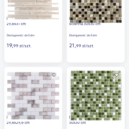
Iryda Merida mozaika ścienna
Iryda La Maire mozaika
29,8x31 cm
ścienna 30x30 cm
Dostępność:
do 5 dni
Dostępność:
do 5 dni
19
,
21
,
99
zł
/
szt.
99
zł
/
szt.
Więcej
Więcej
Dodaj do
Dodaj do
porównania
porównania
Iryda Alvito mozaika ścienna
Iryda Arco mozaika ścienna
29,8x29,8 cm
30x30 cm