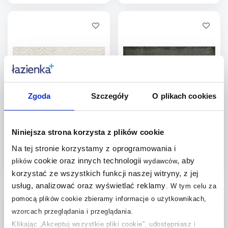
Więcej
Więcej
Dodaj do
Dodaj do
porównania
porównania
Zgoda
Szczegóły
O plikach cookies
Euroceramic Venezia płytka
Euroceramic Venezia płytka
ścienna 90x30 cm biała
ścienna 90x30 cm szara
Dostępność:
do 5 dni
Dostępność:
do 5 dni
Niniejsza strona korzysta z plików cookie
90
,
90
,
Na tej stronie korzystamy z oprogramowania i
35
zł
/
m
35
zł
/
m
2
2
cookie oraz innych technologii
, aby
plików
wydawców
korzystać ze wszystkich funkcji naszej witryny, z jej
Więcej
Więcej
usług, analizować oraz wyświetlać reklamy
.
W tym celu za
Dodaj do
Dodaj do
pomocą plików cookie zbieramy informacje o użytkownikach,
wzorcach przeglądania i przeglądania.
porównania
porównania
Klikając „Akceptuj wszystkie pliki cookie”, udostępniasz i