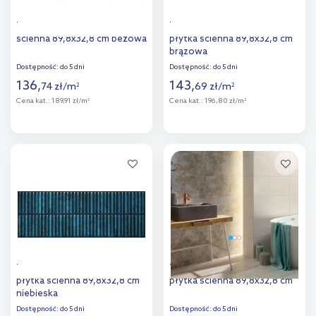
Tubądzin Pure Lime płytka
Tubądzin Pure Stick Wood
ścienna 89,8x32,8 cm beżowa
płytka ścienna 89,8x32,8 cm
brązowa
Dostępność:
do 5 dni
Dostępność:
do 5 dni
136
,
143
,
74
zł
/
m
69
zł
/
m
2
2
Cena kat.:
189,91 zł/m
Cena kat.:
196,80 zł/m
2
2
Więcej
Więcej
Dodaj do
Dodaj do
porównania
porównania
Tubądzin Pure Stick Wood
Tubądzin Interval carpet
płytka ścienna 89,8x32,8 cm
płytka ścienna 89,8x32,8 cm
niebieska
Dostępność:
do 5 dni
Dostępność:
do 5 dni