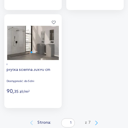
Więcej
Więcej
Dodaj do
Dodaj do
porównania
porównania
Cifre Group Artech White
płytka ścienna 30x90 cm
Dostępność:
do 5 dni
90
,
35
zł
/
m
2
Więcej
Dodaj do
Strona:
z
7