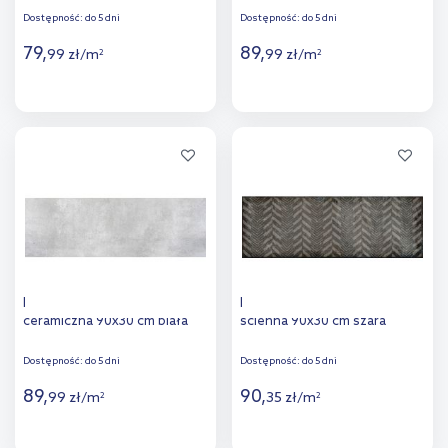
Dostępność:
do 5 dni
Dostępność:
do 5 dni
79
,
89
,
99
zł
/
m
99
zł
/
m
2
2
Więcej
Więcej
Dodaj do
Dodaj do
porównania
porównania
Halcon Gris płytka
Euroceramic Venezia płytka
ceramiczna 90x30 cm biała
ścienna 90x30 cm szara
Dostępność:
do 5 dni
Dostępność:
do 5 dni
89
,
90
,
99
zł
/
m
35
zł
/
m
2
2