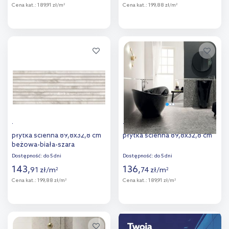
Cena kat.:
189,91 zł/m
Cena kat.:
199,88 zł/m
2
2
Więcej
Więcej
Dodaj do
Dodaj do
porównania
porównania
Tubądzin Cadence Stone Roll
Tubądzin Macchia graphite
płytka ścienna 89,8x32,8 cm
płytka ścienna 89,8x32,8 cm
beżowa-biała-szara
Dostępność:
do 5 dni
Dostępność:
do 5 dni
143
,
136
,
91
zł
/
m
74
zł
/
m
2
2
Cena kat.:
199,88 zł/m
Cena kat.:
189,91 zł/m
2
2
Więcej
Więcej
Dodaj do
Dodaj do