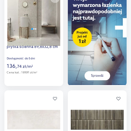
porównania
porównania
Tubądzin Macchia light grey
płytka ścienna 89,8x32,8 cm
Dostępność:
do 5 dni
136
,
74
zł
/
m
2
Cena kat.:
189,91 zł/m
2
Więcej
Dodaj do
porównania