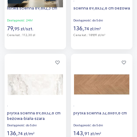
Tubądzin Steel gold Pol
Tubądzin Pure Stone płytka
listwa ścienna 89,8x2,3 cm
ścienna 89,8x32,8 cm beżowa
Dostępność:
24h!
Dostępność:
do 5 dni
79
,
136
,
95
zł
/
szt.
74
zł
/
m
2
Cena kat.:
112,30 zł
Cena kat.:
189,91 zł/m
2
Więcej
Więcej
Dodaj do
Dodaj do
porównania
porównania
Tubądzin Cadence Stone
Tubądzin Sedona Wood
płytka ścienna 89,8x32,8 cm
płytka ścienna 32,8x89,8 cm
beżowa-biała-szara
Dostępność:
do 5 dni
Dostępność:
do 5 dni
136
,
143
,
74
zł
/
m
91
zł
/
m
2
2