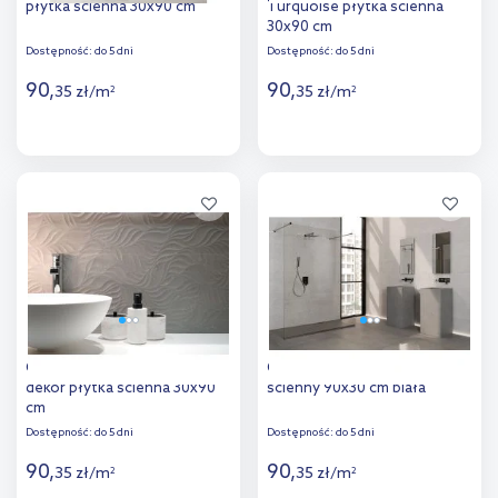
płytka ścienna 30x90 cm
Turquoise płytka ścienna
30x90 cm
Dostępność:
do 5 dni
Dostępność:
do 5 dni
90
,
90
,
35
zł
/
m
35
zł
/
m
2
2
Więcej
Więcej
Dodaj do
Dodaj do
porównania
porównania
Cifre Group Artech Greige
Cifre Group Artech dekor
dekor płytka ścienna 30x90
ścienny 90x30 cm biała
cm
Dostępność:
do 5 dni
Dostępność:
do 5 dni
90
,
90
,
35
zł
/
m
35
zł
/
m
2
2