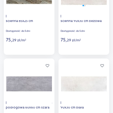
Euroceramic Reale płytka
Euroceramic Ozone płytka
ścienna 85x25 cm
ścienna 90x30 cm beżowa
Dostępność:
do 5 dni
Dostępność:
do 5 dni
75
,
75
,
29
zł
/
m
29
zł
/
m
2
2
Więcej
Więcej
Dodaj do
Dodaj do
porównania
porównania
Halcon Quarz płytka ścienno-
Halcon Blanco płytka ścienna
podłogowa 60x60 cm szara
90x30 cm biała