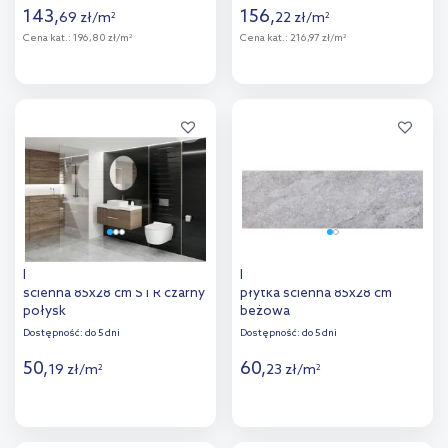
143
,
156
,
69
zł
/
m
22
zł
/
m
2
2
Cena kat.:
196,80 zł/m
Cena kat.:
216,97 zł/m
2
2
Więcej
Więcej
Dodaj do
Dodaj do
porównania
porównania
Euroceramic Luminer płytka
Euroceramic Wallstone
ścienna 85x28 cm STR czarny
płytka ścienna 85x28 cm
połysk
beżowa
Dostępność:
do 5 dni
Dostępność:
do 5 dni
50
,
60
,
19
zł
/
m
23
zł
/
m
2
2
Więcej
Więcej