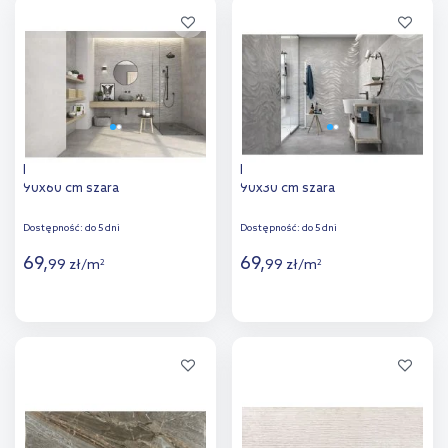
Dodaj do
Dodaj do
porównania
porównania
Halcon Kalos płytka ścienna
Halcon Kalos płytka ścienna
90x60 cm szara
90x30 cm szara
Dostępność:
do 5 dni
Dostępność:
do 5 dni
69
,
69
,
99
zł
/
m
99
zł
/
m
2
2
Więcej
Więcej
Dodaj do
Dodaj do
porównania
porównania