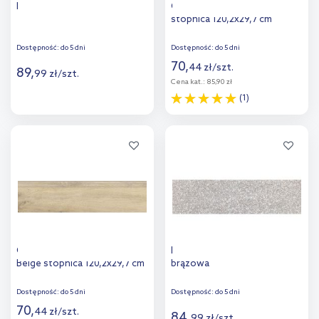
Iryda stopnica 33x120 cm
Cerrad Guardian Wood Beige
stopnica 120,2x29,7 cm
Dostępność:
do 5 dni
Dostępność:
do 5 dni
70
,
44
zł
/
szt.
89
,
99
zł
/
szt.
Cena kat.:
85,90 zł
(1)
Więcej
Więcej
Dodaj do
Dodaj do
porównania
porównania
Cerrad Guardian Wood Light
Iryda stopnica 120x33 cm
Beige stopnica 120,2x29,7 cm
brązowa
Dostępność:
do 5 dni
Dostępność:
do 5 dni
70
,
44
zł
/
szt.
84
,
99
zł
/
szt.