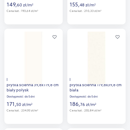
149
,
155
,
60
zł
/
m
48
zł
/
m
2
2
Cena kat.:
193,64 zł/m
Cena kat.:
210,33 zł/m
2
2
Więcej
Więcej
Dodaj do
Dodaj do
porównania
porównania
Paradyż Sleeping Beauty
Paradyż Sleeping Beauty
płytka ścienna 39,8x119,8 cm
płytka ścienna 119,8x39,8 cm
biały połysk
biała
Dostępność:
do 5 dni
Dostępność:
do 5 dni
171
,
186
,
50
zł
/
m
76
zł
/
m
2
2
Cena kat.:
234,93 zł/m
Cena kat.:
255,84 zł/m
2
2
Więcej
Więcej