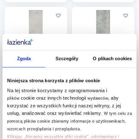
Więcej
Więcej
Dodaj do
Dodaj do
porównania
porównania
Zgoda
Szczegóły
O plikach cookies
Paradyż Scratch stopnica
Paradyż Scratch stopnica
29,8x119,8 cm prosta
119,8x29,8 cm szara
nacinana biały mat
Dostępność:
do 10 dni
Dostępność:
do 10 dni
Niniejsza strona korzysta z plików cookie
89
,
89
,
25
zł
/
szt.
25
zł
/
szt.
Na tej stronie korzystamy z oprogramowania i
Cena kat.:
122,26 zł
Cena kat.:
122,26 zł
cookie oraz innych technologii
, aby
plików
wydawców
korzystać ze wszystkich funkcji naszej witryny, z jej
Więcej
Więcej
usług, analizować oraz wyświetlać reklamy
.
W tym celu za
Dodaj do
Dodaj do
pomocą plików cookie zbieramy informacje o użytkownikach,
wzorcach przeglądania i przeglądania.
porównania
porównania
Klikając „Akceptuj wszystkie pliki cookie”, udostępniasz i