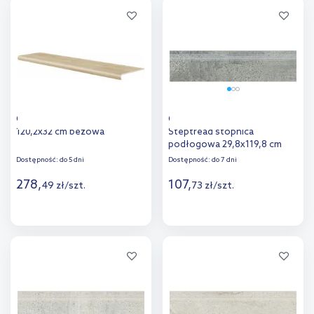
Dodaj do
Dodaj do
porównania
porównania
Cerrad Mattina stopnica
Opoczno Newstone Grey
120,2x32 cm beżowa
Steptread stopnica
podłogowa 29,8x119,8 cm
szary mat
Dostępność:
do 5 dni
Dostępność:
do 7 dni
278
,
107
,
49
zł
/
szt.
73
zł
/
szt.
Więcej
Więcej
Dodaj do
Dodaj do
porównania
porównania