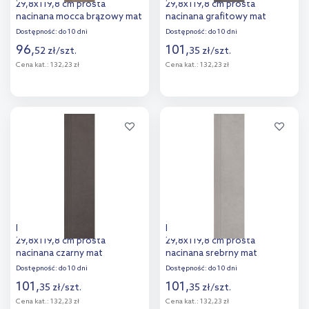
29,8x119,8 cm prosta
29,8x119,8 cm prosta
nacinana mocca brązowy mat
nacinana grafitowy mat
Dostępność:
do 10 dni
Dostępność:
do 10 dni
96
,
101
,
52
zł
/
szt.
35
zł
/
szt.
Cena kat.:
132,23 zł
Cena kat.:
132,23 zł
Więcej
Więcej
Dodaj do
Dodaj do
porównania
porównania
Paradyż Intero stopnica
Paradyż Intero stopnica
29,8x119,8 cm prosta
29,8x119,8 cm prosta
nacinana czarny mat
nacinana srebrny mat
Dostępność:
do 10 dni
Dostępność:
do 10 dni
101
,
101
,
35
zł
/
szt.
35
zł
/
szt.
Cena kat.:
132,23 zł
Cena kat.:
132,23 zł