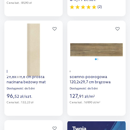
Cena kat.:
85,90 zł
(2)
Więcej
Więcej
Dodaj do
Dodaj do
porównania
porównania
Paradyż Intero stopnica
Cerrad Mattina płytka
29,8x119,8 cm prosta
ścienno-podłogowa
nacinana beżowy mat
120,2x29,7 cm brązowa
Dostępność:
do 5 dni
Dostępność:
do 5 dni
96
,
127
,
52
zł
/
szt.
91
zł
/
m
2
Cena kat.:
132,23 zł
Cena kat.:
169,90 zł/m
2
Więcej
Więcej
Dodaj do
Dodaj do