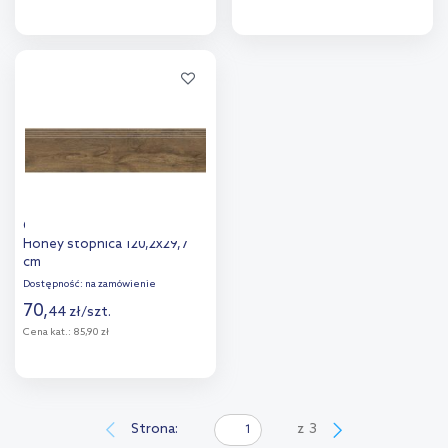
Więcej
Więcej
Dodaj do
Dodaj do
porównania
porównania
Cerrad Guardian Wood
Honey stopnica 120,2x29,7
cm
Dostępność:
na zamówienie
70
,
44
zł
/
szt.
Cena kat.:
85,90 zł
Więcej
Dodaj do
Strona:
z
3