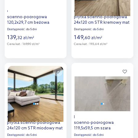
Cerrad Mattina płytka
Ceramica Rondine Daring
ścienno-podłogowa
płytka ścienno-podłogowa
120,2x29,7 cm beżowa
24x120 cm STR kremowy mat
Dostępność:
do 5 dni
Dostępność:
do 5 dni
139
,
149
,
32
zł
/
m
60
zł
/
m
2
2
Cena kat.:
169,90 zł/m
Cena kat.:
193,64 zł/m
2
2
Więcej
Więcej
Dodaj do
Dodaj do
porównania
porównania
Ceramica Rondine Daring
Paradyż Ritual płytka
płytka ścienno-podłogowa
ścienno-podłogowa
24x120 cm STR miodowy mat
119,5x59,5 cm szara
Dostępność:
do 5 dni
Dostępność:
do 5 dni