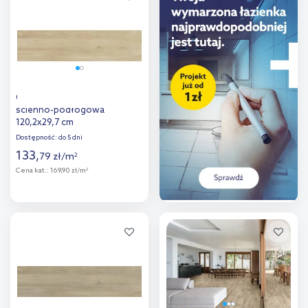
porównania
porównania
Cerrad Mattina Sabbia płytka
ścienno-podłogowa
120,2x29,7 cm
Dostępność:
do 5 dni
133
,
79
zł
/
m
2
Cena kat.:
169,90 zł/m
2
Więcej
Dodaj do
porównania