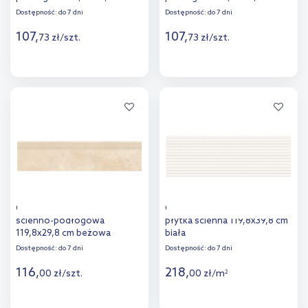
szary mat
biały mat
Dostępność:
do 7 dni
Dostępność:
do 7 dni
107
,
107
,
73
zł
/
szt.
73
zł
/
szt.
Więcej
Więcej
Dodaj do
Dodaj do
porównania
porównania
Opoczno Quenos płytka
Opoczno Almera Color White
ścienno-podłogowa
płytka ścienna 119,8x39,8 cm
119,8x29,8 cm beżowa
biała
Dostępność:
do 7 dni
Dostępność:
do 7 dni
116
,
218
,
00
zł
/
szt.
00
zł
/
m
2