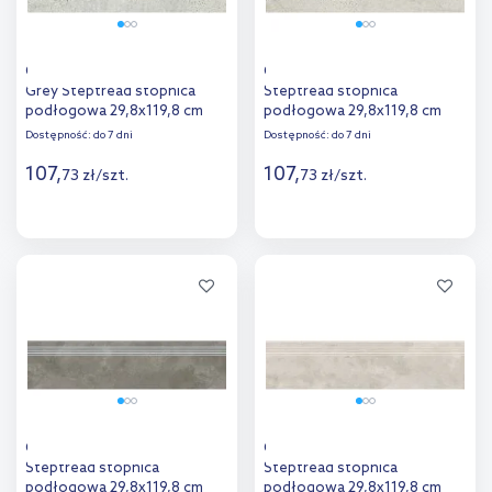
Opoczno Newstone Light
Opoczno Newstone White
Grey Steptread stopnica
Steptread stopnica
podłogowa 29,8x119,8 cm
podłogowa 29,8x119,8 cm
szary mat
biały mat
Dostępność:
do 7 dni
Dostępność:
do 7 dni
107
,
107
,
73
zł
/
szt.
73
zł
/
szt.
Więcej
Więcej
Dodaj do
Dodaj do
porównania
porównania
Opoczno Quenos Grey
Opoczno Quenos White
Steptread stopnica
Steptread stopnica
podłogowa 29,8x119,8 cm
podłogowa 29,8x119,8 cm