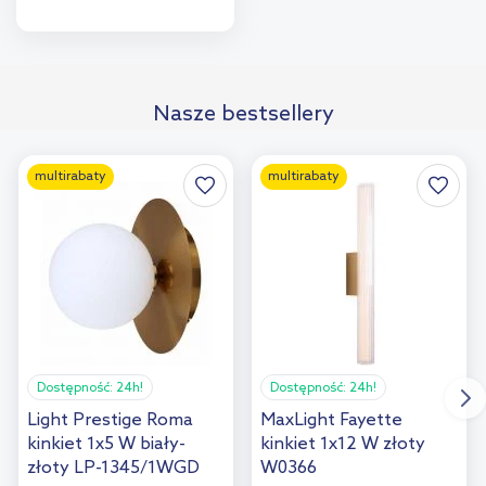
Do koszyka
Dodaj do
Nasze bestsellery
porównania
multirabaty
multirabaty
Dostępność:
24h!
Dostępność:
24h!
Light Prestige Roma
MaxLight Fayette
kinkiet 1x5 W biały-
kinkiet 1x12 W złoty
złoty LP-1345/1WGD
W0366