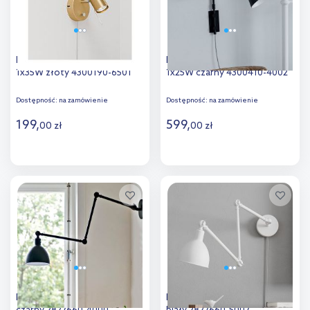
By Rydéns Correct kinkiet
By Rydéns Yukon kinkiet
1x35W złoty 4300190-6501
1x25W czarny 4300410-4002
Dostępność:
na zamówienie
Dostępność:
na zamówienie
199
,
599
,
00
zł
00
zł
Do koszyka
Do koszyka
Dodaj do
Dodaj do
porównania
porównania
By Rydéns Bazar kinkiet 1x5W
By Rydéns Bazar kinkiet 1x5W