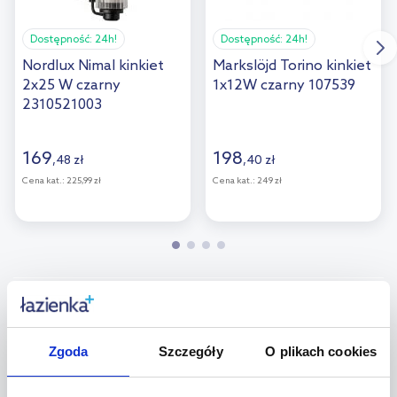
Dostępność:
24h!
Dostępność:
24h!
Nordlux Nimal kinkiet
Markslöjd Torino kinkiet
2x25 W czarny
1x12W czarny 107539
2310521003
169
198
,
48
zł
,
40
zł
Cena kat.:
225,99 zł
Cena kat.:
249 zł
Pytania i odpowiedzi (7)
Zgoda
Szczegóły
O plikach cookies
+
Jakie są rodzaje kinkietów ściennych?