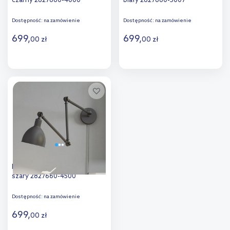
czarny 2827660-4000
biały 2827660-5007
Dostępność:
na zamówienie
Dostępność:
na zamówienie
699
,
699
,
00
zł
00
zł
Do koszyka
Do koszyka
Dodaj do
Dodaj do
porównania
porównania
By Rydéns Bazar kinkiet 1x5W
szary 2827660-4500
Dostępność:
na zamówienie
699
,
00
zł