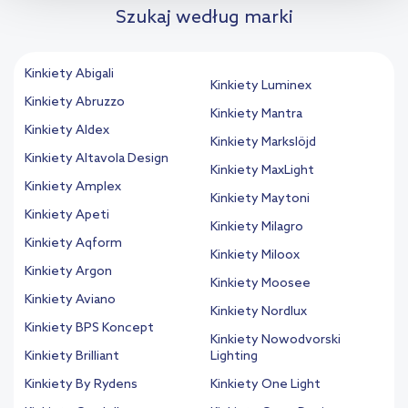
informacji na temat plików cookie i tego, dlaczego ich przepisy,
Szukaj według marki
przejdź do zakładek „Informacje o plikach cookie”.
Kinkiety Abigali
Kinkiety Luminex
Kinkiety Abruzzo
Kinkiety Mantra
Kinkiety Aldex
Kinkiety Markslöjd
Kinkiety Altavola Design
Kinkiety MaxLight
Kinkiety Amplex
Kinkiety Maytoni
Kinkiety Apeti
Kinkiety Milagro
Kinkiety Aqform
Kinkiety Miloox
Kinkiety Argon
Kinkiety Moosee
Kinkiety Aviano
Kinkiety Nordlux
Kinkiety BPS Koncept
Kinkiety Nowodvorski
Kinkiety Brilliant
Lighting
Kinkiety By Rydens
Kinkiety One Light