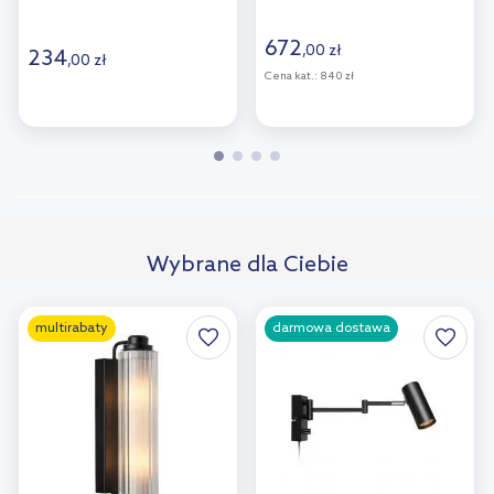
672
,
00
zł
234
,
00
zł
Cena kat.:
840 zł
Wybrane dla Ciebie
multirabaty
darmowa dostawa