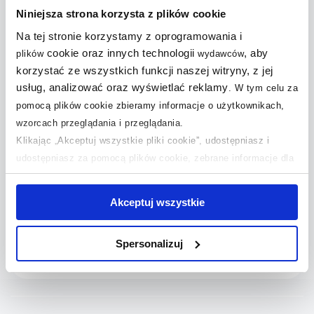
+
Niniejsza strona korzysta z plików cookie
Jakie wybrać kinkiety do salonu?
Na tej stronie korzystamy z oprogramowania i
cookie oraz innych technologii
, aby
plików
wydawców
Dlaczego warto zamontować kinkiet nad
+
korzystać ze wszystkich funkcji naszej witryny, z jej
łóżkiem?
usług, analizować oraz wyświetlać reklamy
.
W tym celu za
+
pomocą plików cookie zbieramy informacje o użytkownikach,
Jak wybrać kinkiety do przedpokoju?
wzorcach przeglądania i przeglądania.
Klikając „Akceptuj wszystkie pliki cookie”, udostępniasz i
Czym się kierować przy wyborze kinkietów
+
udostępniasz za pomocą plików cookie, zebrane informacje dla
do sypialni?
użytkowników zewnętrznych, a także nasi partnerzy reklamowi.
Jeśli chcesz, włącz „Tylko wymagane pliki cookie”.
Pamiętaj
Akceptuj wszystkie
Gdzie zamontować kinkiet ścienny w
+
jednak, że zablokowane niektóre pliki cookie mogą mieć wpływ
korytarzu?
na sposób dostarczania treści niedostosowanych do potrzeb
Spersonalizuj
użytkowników.
+
Jak dobrać kinkiet do pomieszczenia?
Aby uzyskać więcej informacji na temat plików plików cookie,
kliknij „Ustawienia plików cookie”.
Jeśli chcesz uzyskać więcej