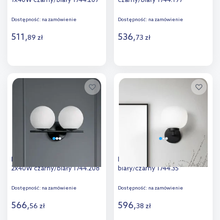
1x40W czarny/biały 1744.207
czarny/biały 1744.197
Dostępność:
na zamówienie
Dostępność:
na zamówienie
511
,
536
,
89
zł
73
zł
Do koszyka
Do koszyka
Dodaj do
Dodaj do
porównania
porównania
Miloox Jugen Black kinkiet
Miloox Bombo kinkiet 1x40W
2x40W czarny/biały 1744.208
biały/czarny 1744.35
Dostępność:
na zamówienie
Dostępność:
na zamówienie
566
,
596
,
56
zł
38
zł