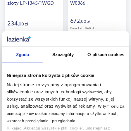
złoty LP-1345/1WGD
W0366
672
,
00
zł
234
,
00
zł
Cena kat.:
840 zł
Zgoda
Szczegóły
O plikach cookies
Niniejsza strona korzysta z plików cookie
Wybrane dla Ciebie
Na tej stronie korzystamy z oprogramowania i
cookie oraz innych technologii
, aby
plików
wydawców
multirabaty
darmowa dostawa
korzystać ze wszystkich funkcji naszej witryny, z jej
usług, analizować oraz wyświetlać reklamy
.
W tym celu za
pomocą plików cookie zbieramy informacje o użytkownikach,
wzorcach przeglądania i przeglądania.
Klikając „Akceptuj wszystkie pliki cookie”, udostępniasz i