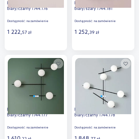
Miloox Mikado kinkiet 3x28W
Miloox Pot kinkiet 2x28W
biały/czarny 1744.176
biały/szary 1744.181
Dostępność:
na zamówienie
Dostępność:
na zamówienie
1 222
,
1 252
,
57
zł
39
zł
Do koszyka
Do koszyka
Dodaj do
Dodaj do
porównania
porównania
Miloox Mikado kinkiet 4x28W
Miloox Mikado kinkiet 5x28W
biały/czarny 1744.177
biały/czarny 1744.178
Dostępność:
na zamówienie
Dostępność:
na zamówienie
1 610
,
1 848
,