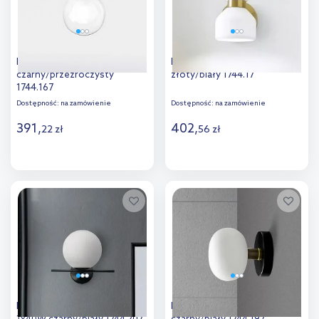
Miloox Cosmo kinkiet 1x40W
Miloox Fifty kinkiet 1x40W
czarny/przezroczysty
złoty/biały 1744.17
1744.167
Dostępność:
na zamówienie
Dostępność:
na zamówienie
391
,
402
,
22
zł
56
zł
Do koszyka
Do koszyka
Dodaj do
Dodaj do
porównania
porównania
Miloox Jugen Black kinkiet
Miloox Mose kinkiet 1x28W