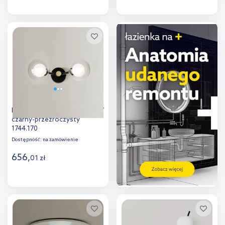
Do koszyka
Do koszyka
Dodaj do
Dodaj do
porównania
porównania
Miloox Cosmo kinkiet 2x40 W
czarny-przezroczysty
1744.170
Dostępność:
na zamówienie
656
,
01
zł
Do koszyka
Dodaj do