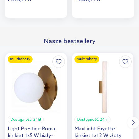
22
zł
77
zł
Do koszyka
Do koszyka
Dodaj do
Dodaj do
Nasze bestsellery
porównania
porównania
multirabaty
multirabaty
Dostępność:
24h!
Dostępność:
24h!
Light Prestige Roma
MaxLight Fayette
kinkiet 1x5 W biały-
kinkiet 1x12 W złoty