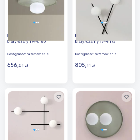
porównania
Miloox Pot kinkiet 1x28 W
Miloox Mikado kinkiet 2x28W
biały-szary 1744.180
biały/czarny 1744.175
Dostępność:
na zamówienie
Dostępność:
na zamówienie
656
,
805
,
01
zł
11
zł
Do koszyka
Do koszyka
Dodaj do
Dodaj do
porównania
porównania