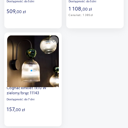
Dostępność:
do 5 dni
Dostępność:
do 5 dni
1 108
,
00
zł
509
,
00
zł
Cena kat.:
1 385 zł
Do koszyka
Do koszyka
Dodaj do
Dodaj do
porównania
porównania
TK Lighting Sophia Green
Cognac kinkiet 1x10 W
zielony/brąz 11143
Dostępność:
do 7 dni
157
,
00
zł