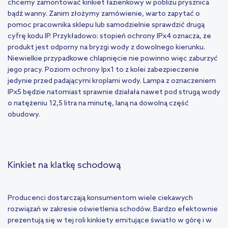
chcemy zamontować kinkiet łazienkowy w pobliżu prysznica
bądź wanny. Zanim złożymy zamówienie, warto zapytać o
pomoc pracownika sklepu lub samodzielnie sprawdzić drugą
cyfrę kodu IP. Przykładowo: stopień ochrony IPx4 oznacza, że
produkt jest odporny na bryzgi wody z dowolnego kierunku.
Niewielkie przypadkowe chlapnięcie nie powinno więc zaburzyć
jego pracy. Poziom ochrony Ipx1 to z kolei zabezpieczenie
jedynie przed padającymi kroplami wody. Lampa z oznaczeniem
IPx5 będzie natomiast sprawnie działała nawet pod strugą wody
o natężeniu 12,5 litra na minutę, laną na dowolną część
obudowy.
Kinkiet na klatkę schodową
Producenci dostarczają konsumentom wiele ciekawych
rozwiązań w zakresie oświetlenia schodów. Bardzo efektownie
prezentują się w tej roli kinkiety emitujące światło w górę i w