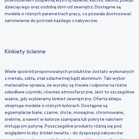
powodzeniem uzupełnią wystrój łazienki, kuchni, salonu, pokoju
dziecięcego oraz ozdobią dom od zewnątrz. Dostępne są
modele o różnych parametrach pracy, co pozwala dostosować
zamówienie do potrzeb każdego z nabywców.
Kinkiety ścienne
Wiele spośród proponowanych produktów zostało wykonanych
z metalu, szkła, stali szlachetnej bądź aluminium. Taki wybór
materiałów sprawia, że wyroby są trwałe i odporne na różne
szkodliwe czynniki, również atmosferyczne. Jest to szczególnie
ważne, gdy wybieramy kinkiet zewnętrzny. Oferta sklepu
obejmuje modele o różnych kolorach. Dostępne są
egzemplarze białe, czarne, złote, mosiężne, chromowane,
srebrne, a nawet w kolorze szampana lub pokryte nalotem
imitującym patynę. Poszczególne produkty różnią się pod
względem liczby źródeł światła – do dyspozycji nabywców