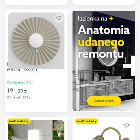
Do koszyka
Do koszyka
Dodaj do
Dodaj do
porównania
porównania
Emibig Umbra kinkiet 1x8 W
mokka 1728/K1L
Dostępność:
24h!
191
,
20
zł
Cena kat.:
239 zł
Do koszyka
multirabaty
multirabaty
Dodaj do
porównania