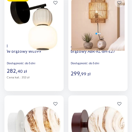
Dodaj do
Dodaj do
porównania
porównania
MaxLight Modern kinkiet 1x5
Abruzzo Boho kinkiet 1x25 W
W brązowy W0399
brązowy ABR-KL-BH-E27
Dostępność:
do 5 dni
Dostępność:
do 5 dni
282
,
40
zł
299
,
99
zł
Cena kat.:
353 zł
Do koszyka
Do koszyka
Dodaj do
Dodaj do
porównania
porównania