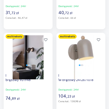
Dostępność:
24h!
Dostępność:
24h!
31
,
40
,
72
zł
72
zł
Cena kat.:
46,47 zł
Cena kat.:
66 zł
Do koszyka
Do koszyka
multirabaty
multirabaty
Dodaj do
Dodaj do
porównania
porównania
Eglo Camaldoli kinkiet 1x10 W
Nordlux Gaston kinkiet 1x15
brązowy 901948
W brązowy 2412671018
Dostępność:
24h!
Dostępność:
24h!
104
,
23
zł
74
,
89
zł
Cena kat.:
138,98 zł