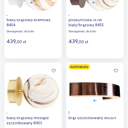
Argon Fabio kinkiet 1x7W
Argon Fabio lampa
biały/brązowy/kremowy
podsufitowa 1x7W
8454
biały/brązowy 8455
Dostępność:
do 5 dni
Dostępność:
do 5 dni
439
,
439
,
00
zł
00
zł
Do koszyka
Do koszyka
multirabaty
Dodaj do
Dodaj do
porównania
porównania
Argon Fabio kinkiet 1x7W
MaxLight Lotus kinkiet 1x7 W
biały/brązowy/mosiądz
brąz szczotkowany W0359
szczotkowany 8453