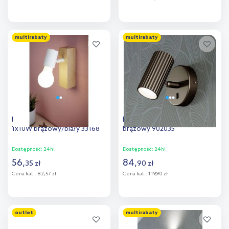
Do koszyka
Do koszyka
multirabaty
multirabaty
Dodaj do
Dodaj do
porównania
porównania
Eglo Townshend 3 kinkiet
Eglo Portillo kinkiet 1x5 W
1x10W brązowy/biały 33168
brązowy 902035
Dostępność:
24h!
Dostępność:
24h!
56
,
84
,
35
zł
90
zł
Cena kat.:
82,57 zł
Cena kat.:
119,90 zł
Do koszyka
Do koszyka
outlet
multirabaty
Dodaj do
Dodaj do