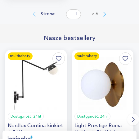
Do koszyka
Dodaj do
Strona:
z
6
porównania
Nasze bestsellery
multirabaty
multirabaty
Dostępność:
24h!
Dostępność:
24h!
Nordlux Contina kinkiet
Light Prestige Roma
1x5 W czarny
kinkiet 1x5 W biały-