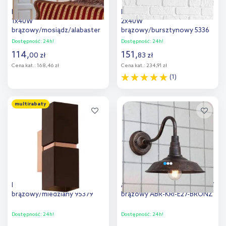
Rabalux Rustic 3 kinkiet
Rabalux Oberon kinkiet
1x40W
2x40W
brązowy/mosiądz/alabaster
brązowy/bursztynowy 5336
7091
Dostępność:
24h!
Dostępność:
24h!
114
,
151
,
00
zł
83
zł
Cena kat.:
168,46 zł
Cena kat.:
234,91 zł
(1)
Do koszyka
Do koszyka
multirabaty
Dodaj do
Dodaj do
porównania
porównania
Eglo Passa kinkiet 2x3,3W
Abruzzo Retro kinkiet 1x20 W
brązowy/miedziany 95379
brązowy ABR-KRI-E27-BRONZ
Dostępność:
24h!
Dostępność:
24h!