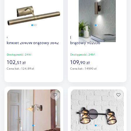
porównania
porównania
Outlet - Rabalux Picture Light
Eglo Portillo kinkiet 2x5 W
kinkiet 2x40W brązowy 3642
brązowy 902036
Dostępność:
24h!
Dostępność:
24h!
102
,
109
,
51
zł
90
zł
Cena kat.:
124,89 zł
Cena kat.:
149,90 zł
Do koszyka
Do koszyka
Dodaj do
Dodaj do
porównania
porównania