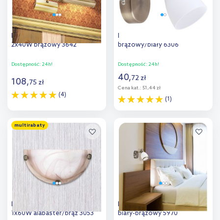
Rabalux Picture Light kinkiet
Rabalux Soma kinkiet 1x40W
2x40W brązowy 3642
brązowy/biały 6306
Dostępność:
24h!
Dostępność:
24h!
40
,
72
zł
108
,
75
zł
Cena kat.:
51,44 zł
(4)
(1)
Do koszyka
Do koszyka
multirabaty
Dodaj do
Dodaj do
porównania
porównania
Rabalux Alabastro kinkiet
Rabalux Elite kinkiet 1x40 W
1x60W alabaster/brąz 3053
biały-brązowy 5970