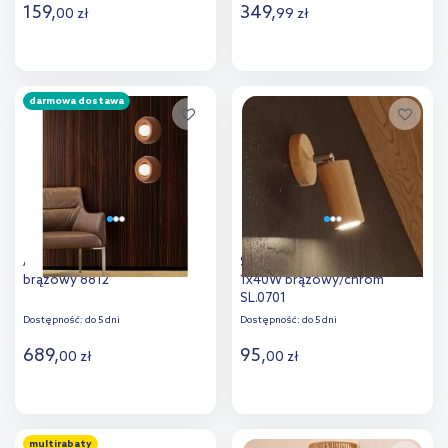
159
,
349
,
00
zł
99
zł
Do koszyka
Do koszyka
darmowa dostawa
Dodaj do
Dodaj do
porównania
porównania
Argon Tevo kinkiet 1x4,5 W
Sollux Lighting Berge kinkiet
brązowy 8812
1x40W brązowy/chrom
SL.0701
Dostępność:
do 5 dni
Dostępność:
do 5 dni
689
,
95
,
00
zł
00
zł
Do koszyka
Do koszyka
multirabaty