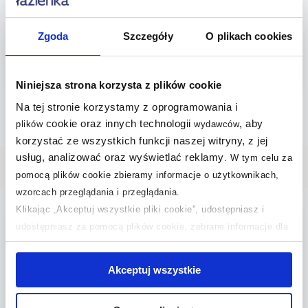
2010971003
złoty LP-1345/1WGD
309
,
77
zł
Zgoda
Szczegóły
O plikach cookies
234
,
00
zł
Cena kat.:
413,03 zł
(2)
Niniejsza strona korzysta z plików cookie
Na tej stronie korzystamy z oprogramowania i
cookie oraz innych technologii
, aby
plików
wydawców
korzystać ze wszystkich funkcji naszej witryny, z jej
usług, analizować oraz wyświetlać reklamy
.
W tym celu za
pomocą plików cookie zbieramy informacje o użytkownikach,
Wybrane dla Ciebie
wzorcach przeglądania i przeglądania.
Klikając „Akceptuj wszystkie pliki cookie”, udostępniasz i
multirabaty
darmowa dostawa
udostępniasz za pomocą plików cookie, zebrane informacje dla
użytkowników zewnętrznych, a także nasi partnerzy reklamowi.
Jeśli chcesz, włącz „Tylko wymagane pliki cookie”.
Pamiętaj
Akceptuj wszystkie
jednak, że zablokowane niektóre pliki cookie mogą mieć wpływ
na sposób dostarczania treści niedostosowanych do potrzeb