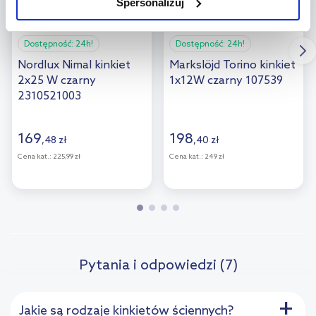
Spersonalizuj
użytkowników.
Aby uzyskać więcej informacji na temat plików plików cookie,
Dostępność:
24h!
Dostępność:
24h!
kliknij „Ustawienia plików cookie”.
Jeśli chcesz uzyskać więcej
Nordlux Nimal kinkiet
Markslöjd Torino kinkiet
informacji na temat plików cookie i tego, dlaczego ich przepisy,
2x25 W czarny
1x12W czarny 107539
przejdź do zakładek „Informacje o plikach cookie”.
2310521003
169
198
,
48
zł
,
40
zł
Cena kat.:
225,99 zł
Cena kat.:
249 zł
Pytania i odpowiedzi (7)
+
Jakie są rodzaje kinkietów ściennych?