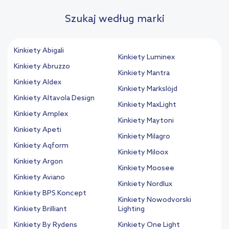
Szukaj według marki
Kinkiety Abigali
Kinkiety Luminex
Kinkiety Abruzzo
Kinkiety Mantra
Kinkiety Aldex
Kinkiety Markslöjd
Kinkiety Altavola Design
Kinkiety MaxLight
Kinkiety Amplex
Kinkiety Maytoni
Kinkiety Apeti
Kinkiety Milagro
Kinkiety Aqform
Kinkiety Miloox
Kinkiety Argon
Kinkiety Moosee
Kinkiety Aviano
Kinkiety Nordlux
Kinkiety BPS Koncept
Kinkiety Nowodvorski
Kinkiety Brilliant
Lighting
Kinkiety By Rydens
Kinkiety One Light