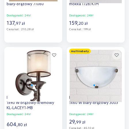
biały-brązowy 71060
mokka 1728/K1M
Dostępność:
24h!
Dostępność:
24h!
137
,
159
,
97
zł
20
zł
Cena kat.:
210,28 zł
Cena kat.:
199 zł
Do koszyka
Do koszyka
multirabaty
Dodaj do
Dodaj do
porównania
porównania
Elstead Lighting Lacey kinkiet
Rabalux Alabastro kinkiet
1x40 W brązowy-kremowy
1x60 W biały-brązowy 3003
KL-LACEY1-MB
Dostępność:
24h!
Dostępność:
24h!
29
,
99
zł
604
,
80
zł
Cena kat.:
45,10 zł