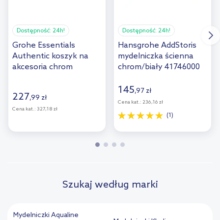
Dostępność:
24h!
Dostępność:
24h!
Grohe Essentials
Hansgrohe AddStoris
Authentic koszyk na
mydelniczka ścienna
akcesoria chrom
chrom/biały 41746000
40659001
145
,
97
zł
227
,
99
zł
Cena kat.:
236,16 zł
Cena kat.:
327,18 zł
(1)
Szukaj według marki
Mydelniczki Aqualine