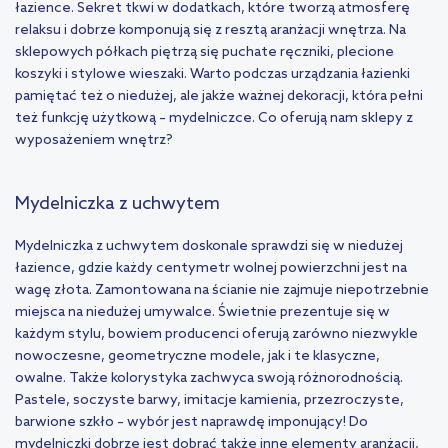
łazience. Sekret tkwi w dodatkach, które tworzą atmosferę
relaksu i dobrze komponują się z resztą aranżacji wnętrza. Na
sklepowych półkach piętrzą się puchate ręczniki, plecione
koszyki i stylowe wieszaki. Warto podczas urządzania łazienki
pamiętać też o niedużej, ale jakże ważnej dekoracji, która pełni
też funkcję użytkową – mydelniczce. Co oferują nam sklepy z
wyposażeniem wnętrz?
Mydelniczka z uchwytem
Mydelniczka z uchwytem doskonale sprawdzi się w niedużej
łazience, gdzie każdy centymetr wolnej powierzchni jest na
wagę złota. Zamontowana na ścianie nie zajmuje niepotrzebnie
miejsca na niedużej umywalce. Świetnie prezentuje się w
każdym stylu, bowiem producenci oferują zarówno niezwykle
nowoczesne, geometryczne modele, jak i te klasyczne,
owalne. Także kolorystyka zachwyca swoją różnorodnością.
Pastele, soczyste barwy, imitacje kamienia, przezroczyste,
barwione szkło – wybór jest naprawdę imponujący! Do
mydelniczki dobrze jest dobrać także inne elementy aranżacji,