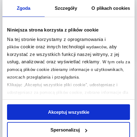
Zgoda
Szczegóły
O plikach cookies
Keuco Plan mydelniczka
Keuco Edition 11 mydelniczka
chrom/szkło 14955019000
szkło/chrom 11155019000
Niniejsza strona korzysta z plików cookie
Dostępność:
do 28 dni
Dostępność:
do 28 dni
Na tej stronie korzystamy z oprogramowania i
529
,
534
,
99
zł
99
zł
cookie oraz innych technologii
, aby
plików
wydawców
Cena kat.:
642,13 zł
Cena kat.:
677,26 zł
korzystać ze wszystkich funkcji naszej witryny, z jej
usług, analizować oraz wyświetlać reklamy
.
W tym celu za
Do koszyka
Do koszyka
pomocą plików cookie zbieramy informacje o użytkownikach,
multirabaty
Dodaj do
Dodaj do
wzorcach przeglądania i przeglądania.
Klikając „Akceptuj wszystkie pliki cookie”, udostępniasz i
porównania
porównania
udostępniasz za pomocą plików cookie, zebrane informacje dla
użytkowników zewnętrznych, a także nasi partnerzy reklamowi.
Jeśli chcesz, włącz „Tylko wymagane pliki cookie”.
Pamiętaj
Akceptuj wszystkie
jednak, że zablokowane niektóre pliki cookie mogą mieć wpływ
Roca Stella mydelniczka na
Kela Kristall mydelniczka
na sposób dostarczania treści niedostosowanych do potrzeb
drążek przezroczysta
stojąca transparentna 21900
Spersonalizuj
użytkowników.
A5B5150TP0