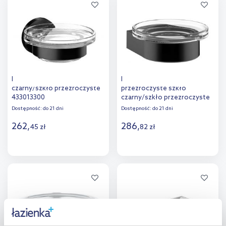
Dodaj do
Dodaj do
porównania
porównania
Emco Round mydelniczka
Emco Flow mydelniczka
czarny/szkło przezroczyste
przezroczyste szkło
433013300
czarny/szkło przezroczyste
273013300
Dostępność:
do 21 dni
Dostępność:
do 21 dni
262
,
286
,
45
zł
82
zł
Do koszyka
Do koszyka
Dodaj do
Dodaj do
porównania
porównania