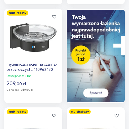
Do koszyka
Do koszyka
multirabaty
Dodaj do
Dodaj do
porównania
porównania
Grohe Start Cube
mydelniczka ścienna czarna-
przezroczysta 410962430
Dostępność:
24h!
209
,
00
zł
Cena kat.:
319,80 zł
Do koszyka
multirabaty
multirabaty
Dodaj do
porównania