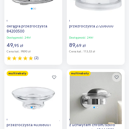
Oltens Aby mydelniczka
Grohe Relexa mydelniczka
okrągła przezroczysta
przezroczysta 27206000
84200500
Dostępność:
24h!
Dostępność:
24h!
49
,
89
,
95
zł
69
zł
Cena kat.:
99,90 zł
Cena kat.:
113,53 zł
(2)
Do koszyka
Do koszyka
multirabaty
multirabaty
Dodaj do
Dodaj do
porównania
porównania
Grohe Essentials mydelniczka
Grohe Essentials mydelniczka
przezroczysta 40368001
z uchwytem chrom/szkło