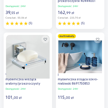
przezroczyste 40444001
Dostępność:
24h!
Dostępność:
24h!
39
,
162
,
55
zł
99
zł
Cena kat.:
50,06 zł
Cena kat.:
233,70 zł
(5)
(5)
Do koszyka
Do koszyka
multirabaty
Dodaj do
Dodaj do
porównania
porównania
Wenko VL Quadro
Kleine Wolke Verro
mydelniczka wisząca
mydelniczka stojąca szkło-
srebrny/przezroczysty
niebieski 8691750853
22681100
Dostępność:
24h!
Dostępność:
24h!
101
,
115
,
00
zł
00
zł