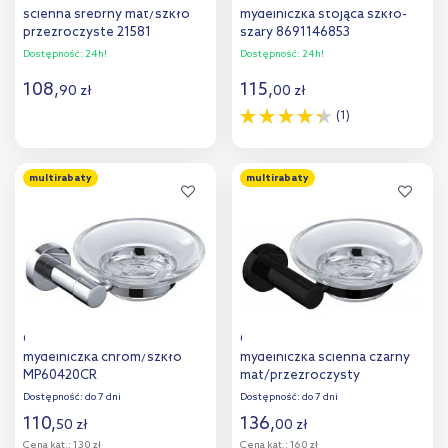
ścienna srebrny mat/szkło
mydelniczka stojąca szkło-
przezroczyste 21581
szary 8691146853
Dostępność:
24h!
Dostępność:
24h!
108
,
115
,
90
zł
00
zł
(1)
Do koszyka
Do koszyka
multirabaty
multirabaty
Dodaj do
Dodaj do
porównania
porównania
Omnires Modern Project
Omnires Modern Project
mydelniczka chrom/szkło
mydelniczka ścienna czarny
MP60420CR
mat/przezroczysty
MP60420BL
Dostępność:
do 7 dni
Dostępność:
do 7 dni
110
,
136
,
50
zł
00
zł
Cena kat.:
130 zł
Cena kat.:
160 zł