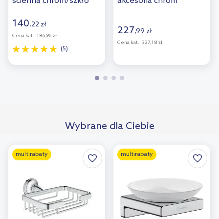
ścienna chrom/szkło
akcesoria chrom
białe 41715000
40659001
140
,
22
zł
227
,
99
zł
Cena kat.:
186,96 zł
Cena kat.:
327,18 zł
(5)
Wybrane dla Ciebie
multirabaty
multirabaty