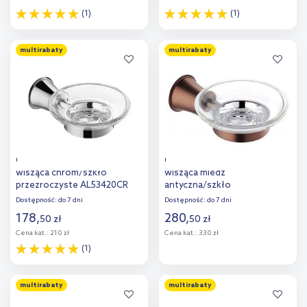
(1)
(1)
Do koszyka
Do koszyka
multirabaty
multirabaty
Dodaj do
Dodaj do
porównania
porównania
Omnires Art Line mydelniczka
Omnires Art Line mydelniczka
wisząca chrom/szkło
wisząca miedź
przezroczyste AL53420CR
antyczna/szkło
przezroczyste AL53420ORB
Dostępność:
do 7 dni
Dostępność:
do 7 dni
178
,
280
,
50
zł
50
zł
Cena kat.:
210 zł
Cena kat.:
330 zł
(1)
Do koszyka
Do koszyka
multirabaty
multirabaty
Dodaj do
Dodaj do