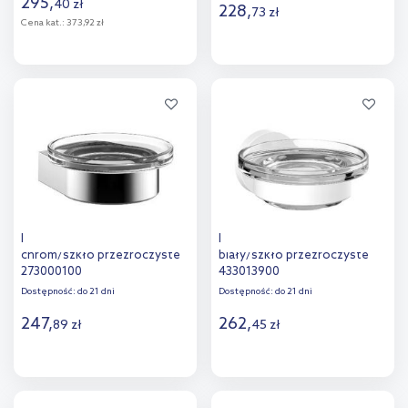
295
,
40
zł
228
,
73
zł
Cena kat.:
373,92 zł
Do koszyka
Do koszyka
Dodaj do
Dodaj do
porównania
porównania
Emco Flow mydelniczka
Emco Round mydelniczka
chrom/szkło przezroczyste
biały/szkło przezroczyste
273000100
433013900
Dostępność:
do 21 dni
Dostępność:
do 21 dni
247
,
262
,
89
zł
45
zł
Do koszyka
Do koszyka