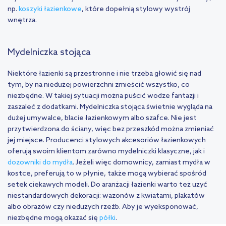
np.
koszyki łazienkowe
, które dopełnią stylowy wystrój
wnętrza.
Mydelniczka stojąca
Niektóre łazienki są przestronne i nie trzeba głowić się nad
tym, by na niedużej powierzchni zmieścić wszystko, co
niezbędne. W takiej sytuacji można puścić wodze fantazji i
zaszaleć z dodatkami. Mydelniczka stojąca świetnie wygląda na
dużej umywalce, blacie łazienkowym albo szafce. Nie jest
przytwierdzona do ściany, więc bez przeszkód można zmieniać
jej miejsce. Producenci stylowych akcesoriów łazienkowych
oferują swoim klientom zarówno mydelniczki klasyczne, jak i
dozowniki do mydła
. Jeżeli więc domownicy, zamiast mydła w
kostce, preferują to w płynie, także mogą wybierać spośród
setek ciekawych modeli. Do aranżacji łazienki warto też użyć
niestandardowych dekoracji: wazonów z kwiatami, plakatów
albo obrazów czy niedużych rzeźb. Aby je wyeksponować,
niezbędne mogą okazać się
półki
.