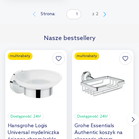
Do koszyka
Dodaj do
Strona:
z
2
porównania
Nasze bestsellery
multirabaty
multirabaty
Dostępność:
24h!
Dostępność:
24h!
Hansgrohe Logis
Grohe Essentials
Universal mydelniczka
Authentic koszyk na