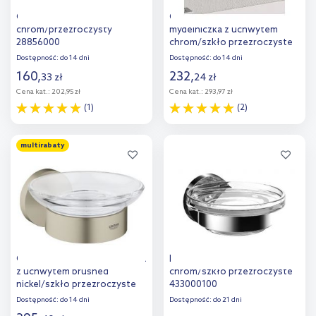
Grohe Relexa mydelniczka
Grohe Essentials Cube
chrom/przezroczysty
mydelniczka z uchwytem
28856000
chrom/szkło przezroczyste
40754001
Dostępność:
do 14 dni
Dostępność:
do 14 dni
160
,
232
,
33
zł
24
zł
Cena kat.:
202,95 zł
Cena kat.:
293,97 zł
(1)
(2)
Do koszyka
Do koszyka
multirabaty
Dodaj do
Dodaj do
porównania
porównania
Grohe Essentials mydelniczka
Emco Round mydelniczka
z uchwytem brushed
chrom/szkło przezroczyste
nickel/szkło przezroczyste
433000100
40444EN1
Dostępność:
do 14 dni
Dostępność:
do 21 dni