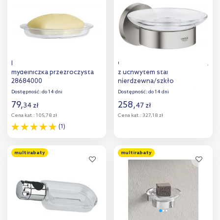
porównania
porównania
Hansgrohe Cassetta'S
Grohe Essentials mydelniczka
mydelniczka przezroczysta
z uchwytem stal
28684000
nierdzewna/szkło
przezroczyste 40444DC1
Dostępność:
do 14 dni
Dostępność:
do 14 dni
79
,
258
,
34
zł
47
zł
Cena kat.:
105,78 zł
Cena kat.:
327,18 zł
(1)
Do koszyka
Do koszyka
multirabaty
multirabaty
Dodaj do
Dodaj do
porównania
porównania