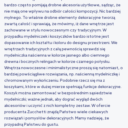
bardzo często pomijają drobne akcesoria użytkowe, sądząc, że
nie mają one wpływu na odbiór całości kompozycji. Nic bardziej
mylnego. To właśnie drobne elementy dekoracyjne tworzą
zwartą całość i sprawiają, że mówimy, iż dane wnętrze jest
zachowane w stylu nowoczesnym czy tradycyjnym. W
przypadku mydelniczek i koszyczków bardzo istotne jest
dopasowanie ich kształtu i koloru do designu przestrzeni. We
wnętrzach tradycyjnych z całą pewnością sprawdzi się
mydelniczka naścienna w kolorze jasnego albo ciemnego
drewna i bocznych relingach w kolorze czarnego połysku.
Wnętrza nowoczesne i minimalistyczne proszą się natomiast, o
bardziej powściągliwe rozwiązania, np. naścienną mydelniczkę i
chromowanym wykończeniu. Podobnie rzecz się ma z
koszykami, które w dużej mierze spełniają funkcje dekoracyjne.
Koszyk można zamontować w bezpośrednim sąsiedztwie
mydelniczki; ważne jednak, aby dograć wygląd dwóch
akcesoriów i uczynić z nich kompletny zestaw. W ofercie
producenta Zucchetti znajdą Państwo wiele ciekawych
rozwiązań i pomysłów dekoracyjnych. Mamy nadzieję, że
przypadną Państwu do gustu.