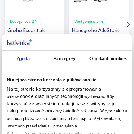
Dostępność:
24h!
Dostępność:
24h!
Grohe Essentials
Hansgrohe AddStoris
Authentic koszyk na
mydelniczka ścienna
akcesoria chrom
chrom/biały 41746000
40659001
145
Zgoda
Szczegóły
O plikach cookies
,
97
zł
227
,
99
zł
Cena kat.:
236,16 zł
Cena kat.:
327,18 zł
(1)
Niniejsza strona korzysta z plików cookie
Na tej stronie korzystamy z oprogramowania i
cookie oraz innych technologii
, aby
plików
wydawców
korzystać ze wszystkich funkcji naszej witryny, z jej
usług, analizować oraz wyświetlać reklamy
.
W tym celu za
Szukaj według marki
pomocą plików cookie zbieramy informacje o użytkownikach,
wzorcach przeglądania i przeglądania.
Klikając „Akceptuj wszystkie pliki cookie”, udostępniasz i