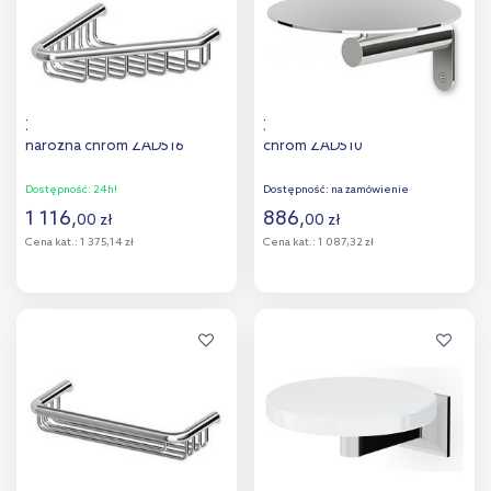
Zucchetti Brim mydelniczka
Zucchetti Brim mydelniczka
narożna chrom ZAD516
chrom ZAD510
Dostępność:
24h!
Dostępność:
na zamówienie
1 116
,
886
,
00
zł
00
zł
Cena kat.:
1 375,14 zł
Cena kat.:
1 087,32 zł
Do koszyka
Do koszyka
Dodaj do
Dodaj do
porównania
porównania