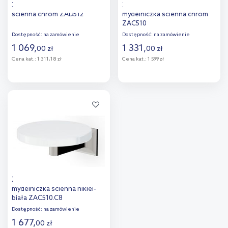
Zucchetti Brim mydelniczka
Zucchetti Bellagio
ścienna chrom ZAD512
mydelniczka ścienna chrom
ZAC510
Dostępność:
na zamówienie
Dostępność:
na zamówienie
1 069
,
1 331
,
00
zł
00
zł
Cena kat.:
1 311,18 zł
Cena kat.:
1 599 zł
Do koszyka
Do koszyka
Dodaj do
Dodaj do
porównania
porównania
Zucchetti Bellagio
mydelniczka ścienna nikiel-
biała ZAC510.C8
Dostępność:
na zamówienie
1 677
,
00
zł