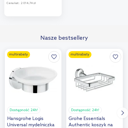
Cena kat.:
2 014,74 zł
Do koszyka
Dodaj do
Nasze bestsellery
porównania
multirabaty
multirabaty
Dostępność:
24h!
Dostępność:
24h!
Hansgrohe Logis
Grohe Essentials
Universal mydelniczka
Authentic koszyk na