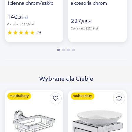
ścienna chrom/szkło
akcesoria chrom
białe 41715000
40659001
140
,
22
zł
227
,
99
zł
Cena kat.:
186,96 zł
Cena kat.:
327,18 zł
(5)
Wybrane dla Ciebie
multirabaty
multirabaty