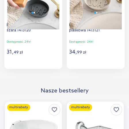
Koziol Soap mydelniczka
Koziol Soap mydelniczka
szara 1413120
piaskowa 1413121
Dostępność:
24h!
Dostępność:
24h!
31
,
34
,
49
zł
99
zł
Do koszyka
Do koszyka
Dodaj do
Dodaj do
Nasze bestsellery
porównania
porównania
multirabaty
multirabaty