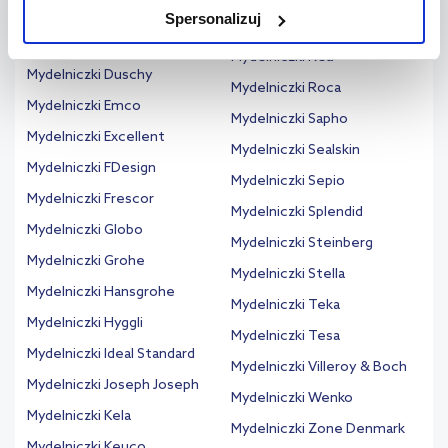
Mydelniczki Deante
Spersonalizuj
użytkowników.
Mydelniczki Ravak
Mydelniczki Duravit
Mydelniczki Rea
Aby uzyskać więcej informacji na temat plików plików cookie,
Mydelniczki Duschy
Mydelniczki Roca
kliknij „Ustawienia plików cookie”.
Jeśli chcesz uzyskać więcej
Mydelniczki Emco
Mydelniczki Sapho
informacji na temat plików cookie i tego, dlaczego ich przepisy,
Mydelniczki Excellent
przejdź do zakładek „Informacje o plikach cookie”.
Mydelniczki Sealskin
Mydelniczki FDesign
Mydelniczki Sepio
Mydelniczki Frescor
Mydelniczki Splendid
Mydelniczki Globo
Mydelniczki Steinberg
Mydelniczki Grohe
Mydelniczki Stella
Mydelniczki Hansgrohe
Mydelniczki Teka
Mydelniczki Hyggli
Mydelniczki Tesa
Mydelniczki Ideal Standard
Mydelniczki Villeroy & Boch
Mydelniczki Joseph Joseph
Mydelniczki Wenko
Mydelniczki Kela
Mydelniczki Zone Denmark
Mydelniczki Keuco