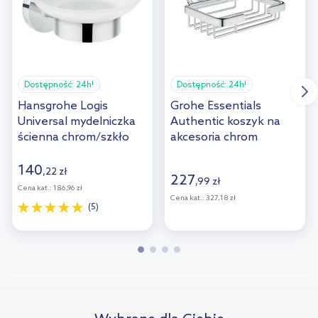
Dostępność:
24h!
Dostępność:
24h!
Hansgrohe Logis
Grohe Essentials
Universal mydelniczka
Authentic koszyk na
ścienna chrom/szkło
akcesoria chrom
białe 41715000
40659001
140
,
22
zł
227
,
99
zł
Cena kat.:
186,96 zł
Cena kat.:
327,18 zł
(5)