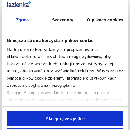
Zgoda
Szczegóły
O plikach cookies
Szukaj według marki
Niniejsza strona korzysta z plików cookie
Na tej stronie korzystamy z oprogramowania i
Mydelniczki Aqualine
cookie oraz innych technologii
, aby
Mydelniczki Kludi
plików
wydawców
Mydelniczki Art Platino
korzystać ze wszystkich funkcji naszej witryny, z jej
Mydelniczki Koziol
usług, analizować oraz wyświetlać reklamy
Mydelniczki AWD Interior
.
W tym celu za
Mydelniczki Kronenbach
pomocą plików cookie zbieramy informacje o użytkownikach,
Mydelniczki Axor
Mydelniczki Laufen
wzorcach przeglądania i przeglądania.
Mydelniczki BISK
Mydelniczki Merida
Klikając „Akceptuj wszystkie pliki cookie”, udostępniasz i
Mydelniczki Blomus
udostępniasz za pomocą plików cookie, zebrane informacje dla
Mydelniczki Oltens
Mydelniczki Blue Water
użytkowników zewnętrznych, a także nasi partnerzy reklamowi.
Mydelniczki Omnires
Jeśli chcesz, włącz „Tylko wymagane pliki cookie”.
Pamiętaj
Mydelniczki Brabantia
Akceptuj wszystkie
Mydelniczki Oras
jednak, że zablokowane niektóre pliki cookie mogą mieć wpływ
Mydelniczki Cersanit
Mydelniczki Q-Bath
na sposób dostarczania treści niedostosowanych do potrzeb