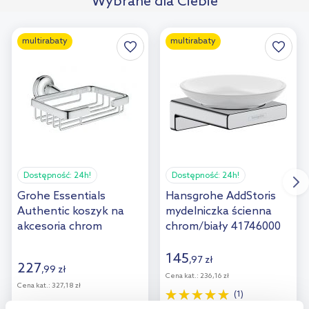
Wybrane dla Ciebie
multirabaty
multirabaty
Dostępność:
24h!
Dostępność:
24h!
Grohe Essentials
Hansgrohe AddStoris
Authentic koszyk na
mydelniczka ścienna
akcesoria chrom
chrom/biały 41746000
40659001
145
,
97
zł
227
,
99
zł
Cena kat.:
236,16 zł
Cena kat.:
327,18 zł
(1)