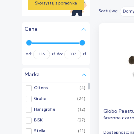
Skorzystaj z poradnika
Sortuj wg:
Domy
›
Cena
od:
zł
do:
zł
Marka
Oltens
(4)
Grohe
(24)
Hansgrohe
(12)
Globo Paest
ścienna czar
BISK
(27)
Stella
(11)
Dostępność:
n