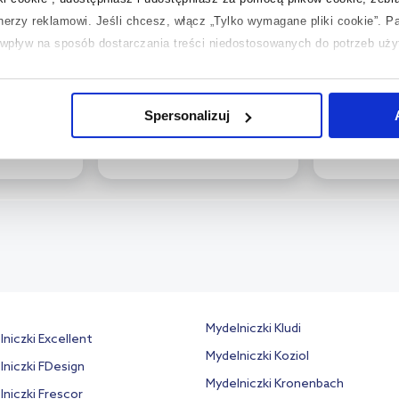
toris
Brabantia ReNew organizer
Grohe Essen
tnerzy reklamowi.
Jeśli chcesz, włącz „Tylko wymagane pliki cookie”.
Pa
enna
prysznicowy biały 280764
mydelniczk
ć wpływ na sposób dostarczania treści niedostosowanych do potrzeb uż
746000
chrom/szkł
40444001
 temat plików plików cookie, kliknij „Ustawienia plików cookie”.
Jeśli 
162
,
99
zł
laczego ich przepisy, przejdź do zakładek „Informacje o plikach cookie”
Spersonalizuj
134
,
92
zł
Cena kat.:
233,
Mydelniczki Kludi
niczki Excellent
Mydelniczki Koziol
niczki FDesign
Mydelniczki Kronenbach
niczki Frescor