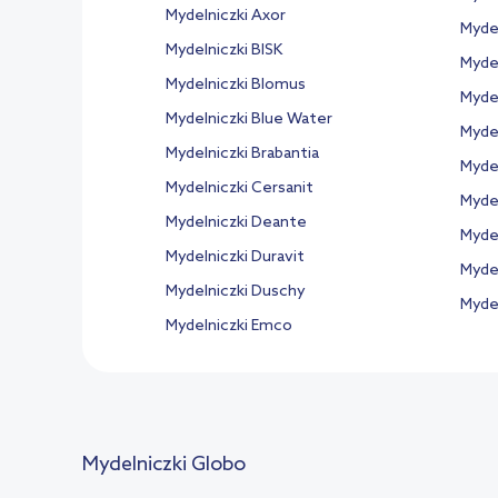
Mydelniczki Axor
Myde
Mydelniczki BISK
Myde
Mydelniczki Blomus
Myde
Mydelniczki Blue Water
Mydel
Mydelniczki Brabantia
Mydel
Mydelniczki Cersanit
Myde
Mydelniczki Deante
Mydel
Mydelniczki Duravit
Myde
Mydelniczki Duschy
Mydel
Mydelniczki Emco
Mydelniczki Globo