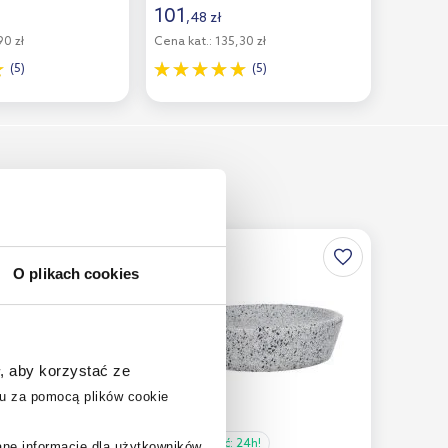
101
,
48
zł
0 zł
Cena kat.:
135,30 zł
(5)
(5)
O plikach cookies
, aby korzystać ze
u za pomocą plików cookie
24h!
Dostępność:
24h!
rane informacje dla użytkowników