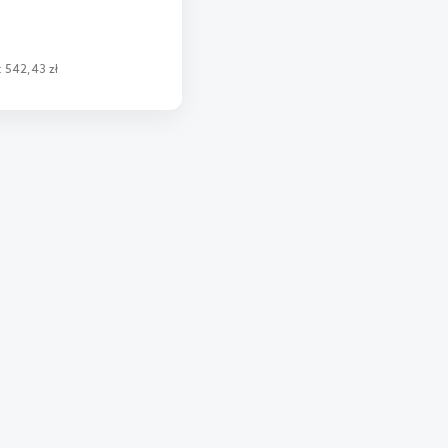
:
542,43 zł
o koszyka
aj do porównania