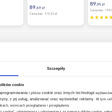
89
,
95
zł
89
,
69
zł
Cena kat.:
179,9
Cena kat.:
113,53 zł
multirabaty
multirabaty
Szczegóły
 plików cookie
 oprogramowania i
cookie oraz innych technologii
plików
wydawców
tryny, z jej usług, analizować oraz wyświetlać reklamy
.
W tym cel
kach, wzorcach przeglądania i przeglądania.
Dostępność:
24h!
Dostępność:
iki cookie”, udostępniasz i udostępniasz za pomocą plików cookie, zeb