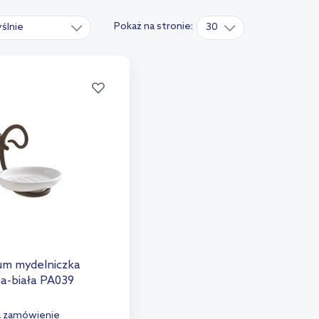
Pokaż na stronie:
ślnie
30
um mydelniczka
na-biała PA039
a zamówienie