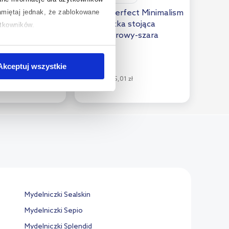
tials
Q-Bath Perfect Minimalism
miętaj jednak, że zablokowane
a z uchwytem
mydelniczka stojąca
ytkowników.
o przezroczyste
wielokolorowy-szara
AWD02341556
chcesz uzyskać więcej informacji
.
78
Akceptuj wszystkie
,
20
zł
70 zł
Cena kat.:
95,01 zł
(5)
Mydelniczki Sealskin
Mydelniczki Sepio
Mydelniczki Splendid