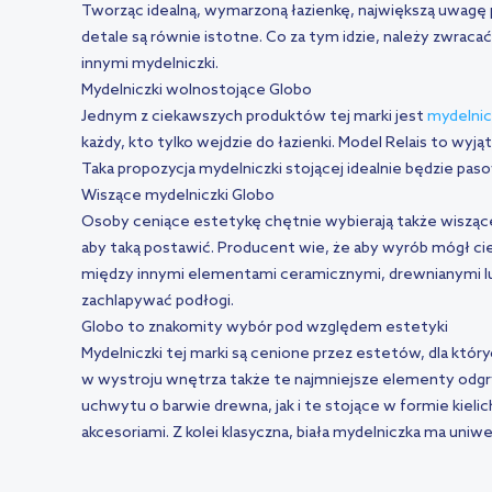
Tworząc idealną, wymarzoną łazienkę, największą uwagę 
detale są równie istotne. Co za tym idzie, należy zwrac
innymi mydelniczki.
Mydelniczki wolnostojące Globo
Jednym z ciekawszych produktów tej marki jest
mydelnic
każdy, kto tylko wejdzie do łazienki. Model Relais to wyj
Taka propozycja mydelniczki stojącej idealnie będzie pa
Wiszące mydelniczki Globo
Osoby ceniące estetykę chętnie wybierają także wiszące
aby taką postawić. Producent wie, że aby wyrób mógł cies
między innymi elementami ceramicznymi, drewnianymi lub 
zachlapywać podłogi.
Globo to znakomity wybór pod względem estetyki
Mydelniczki tej marki są cenione przez estetów, dla któ
w wystroju wnętrza także te najmniejsze elementy odgr
uchwytu o barwie drewna, jak i te stojące w formie kie
akcesoriami. Z kolei klasyczna, biała mydelniczka ma uniw