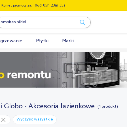
0
6
0
5
2
3
3
4
Koniec promocji za:
grzewanie
Płytki
Marki
i Globo - Akcesoria łazienkowe
(1 produkt)
Wyczyść wszystkie