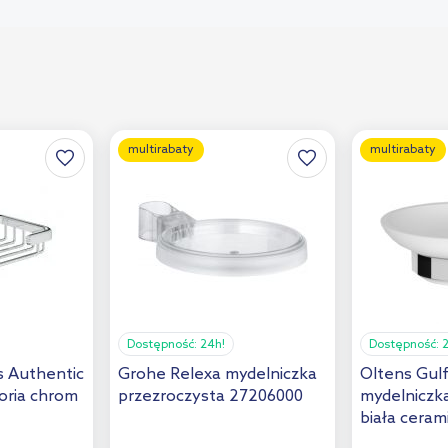
multirabaty
multirabaty
Dostępność:
24h!
Dostępność:
s Authentic
Grohe Relexa mydelniczka
Oltens Gul
oria chrom
przezroczysta 27206000
mydelniczk
biała cera
84101000