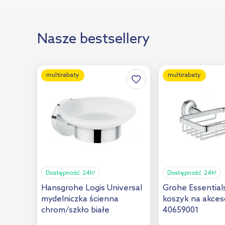
Duschy
(1)
Emco
(13)
Nasze bestsellery
Excellent
(2)
FDesign
(1)
multirabaty
multirabaty
Frescor
(4)
Globo
(1)
Hyggli
(2)
Ideal Standard
(4)
Joseph Joseph
(4)
Kela
(21)
Dostępność:
24h!
Dostępność:
24h!
Keuco
(2)
Hansgrohe Logis Universal
Grohe Essential
mydelniczka ścienna
koszyk na akces
Kludi
(22)
chrom/szkło białe
40659001
41715000
Koziol
(2)