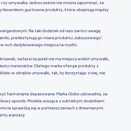
t czy umywalka. Jednocześnie nie można zapominać, że
ytkownikom gustowne produkty, które obejmują między
wangardowym. Na taki dodatek od razu zwróci uwagę
eramiki, predestynują go miana produktu „luksusowego”.
ma w nich dedykowanego miejsca na mydło.
stawek, zwłaszcza jeżeli nie ma miejsca wokół umywalki,
akości materiałów. Dlatego marka oferuje produkty z
ko w obrębie umywalki, tak, by korzystając z niej, nie
i być harmonijnie dopasowane. Marka Globo udowadnia, że
ątkowy sposób. Modele wiszące z subtelnym dodatkiem
komicie sprawdzą się w pomieszczeniach z drewnianymi
ntu aranżacji.