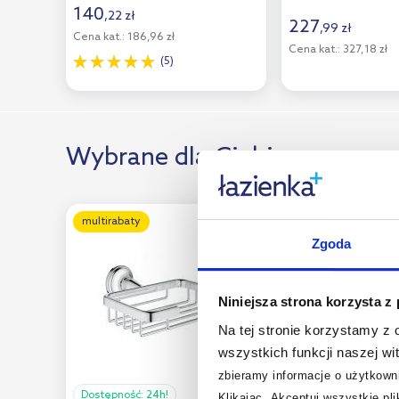
140
,
22
zł
227
Kronenbach
(4)
,
99
zł
Cena kat.:
186,96 zł
Cena kat.:
327,18 zł
Laufen
(2)
(5)
Merida
(2)
Omnires
(4)
Wybrane dla Ciebie
Oras
(4)
Q-Bath
(8)
Ravak
(12)
multirabaty
multirabaty
Zgoda
Rea
(1)
Roca
(5)
Niniejsza strona korzysta z
Sapho
(2)
Na tej stronie korzystamy z
Sealskin
(7)
wszystkich funkcji naszej wi
zbieramy informacje o użytkowni
Sepio
(4)
Dostępność:
24h!
Dostępność:
24h!
Klikając „Akceptuj wszystkie pl