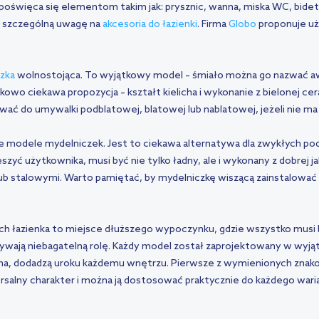
poświęca się elementom takim jak: prysznic, wanna, miska WC, bide
ać szczególną uwagę na
akcesoria do łazienki
. Firma
Globo
proponuje uż
zka
wolnostojąca. To wyjątkowy model – śmiało można go nazwać a
ątkowo ciekawa propozycja – kształt kielicha i wykonanie z bielonej c
sować do umywalki podblatowej, blatowej lub nablatowej, jeżeli nie 
 modele mydelniczek. Jest to ciekawa alternatywa dla zwykłych pod
zyć użytkownika, musi być nie tylko ładny, ale i wykonany z dobrej j
stalowymi. Warto pamiętać, by mydelniczkę wiszącą zainstalować blis
rych łazienka to miejsce dłuższego wypoczynku, gdzie wszystko mus
ywają niebagatelną rolę. Każdy model został zaprojektowany w wyj
licha, dodadzą uroku każdemu wnętrzu. Pierwsze z wymienionych zna
ersalny charakter i można ją dostosować praktycznie do każdego waria