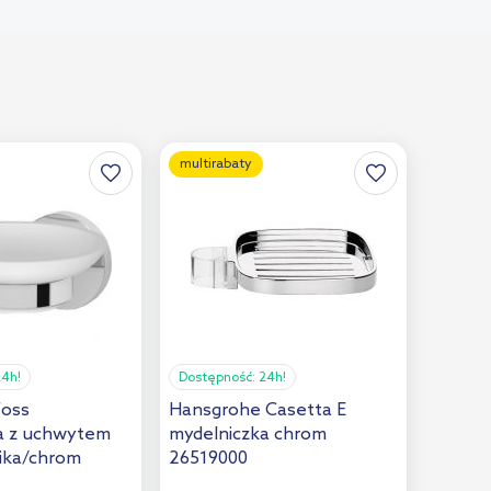
multirabaty
24h!
Dostępność:
24h!
foss
Hansgrohe Casetta E
a z uchwytem
mydelniczka chrom
mika/chrom
26519000