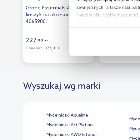
Splendid
(22)
Grohe Essentials Authentic
Hansgrohe AddS
zewnętrznych, a także nasi par
koszyk na akcesoria chrom
mydelniczka ści
niektóre pliki cookie mogą mie
Steinberg
(3)
40659001
chrom/biały 41
Teka
(1)
Aby uzyskać więcej informacji na
145
,
97
zł
Tesa
(3)
na temat plików cookie i tego, d
227
,
99
zł
Cena kat.:
236,16 zł
Cena kat.:
327,18 zł
Villeroy & Boch
(1)
(1)
Wenko
(3)
Zone Denmark
(17)
Zucchetti
(5)
Wyszukaj wg marki
Mydelniczki Aqualine
Mydel
Mydelniczki Art Platino
Mydel
Mydelniczki AWD Interior
Mydel