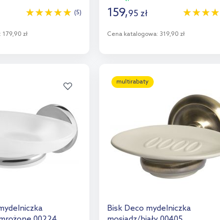
159
,
95
zł
(5)
:
179,90 zł
Cena katalogowa:
319,90 zł
o koszyka
Do koszyka
aj do porównania
Dodaj do porównania
multirabaty
 mydelniczka
Bisk Deco mydelniczka
 mrożone 00224
mosiądz/biały 00405