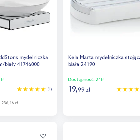
dStoris mydelniczka
Kela Marta mydelniczka stojąc
m/biały 41746000
biała 24190
h!
Dostępność:
24h!
19
,
99
zł
(1)
Do koszyka
:
236,16 zł
Dodaj do porównania
o koszyka
aj do porównania