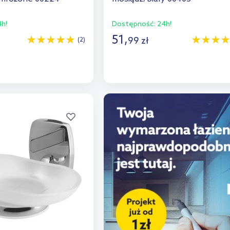
h!
Dostępność:
24h!
51
,
99
zł
(2)
o koszyka
Do koszyka
aj do porównania
Dodaj do porównania