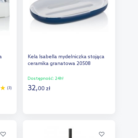
a
Kela Isabella mydelniczka stojąca
ceramika granatowa 20508
Dostępność:
24h!
32
,
00
zł
(3)
Do koszyka
Dodaj do porównania