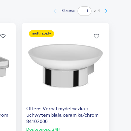
Strona:
z
4
multirabaty
Oltens Vernal mydelniczka z
hrom
uchwytem biała ceramika/chrom
84102000
Dostępność:
24h!