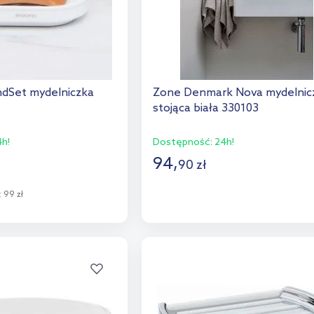
ndSet mydelniczka
Zone Denmark Nova mydelnic
stojąca biała 330103
h!
Dostępność:
24h!
94
,
90
zł
Do koszyka
:
99 zł
Dodaj do porównania
o koszyka
aj do porównania