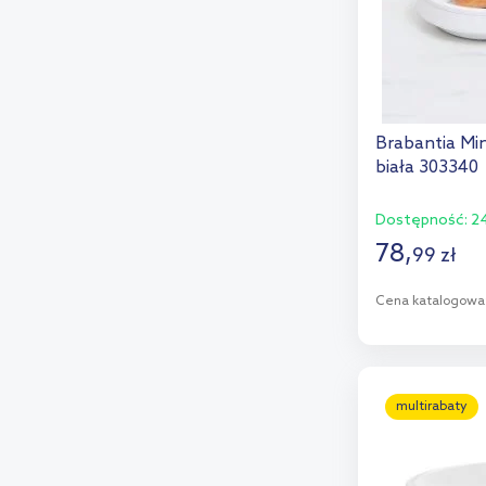
Brabantia Mi
biała 303340
Dostępność:
24
78
,
99
zł
Cena katalogowa
D
Dod
multirabaty