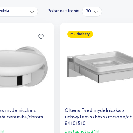
Pokaż na stronie:
ślnie
30
multirabaty
ss mydelniczka z
Oltens Tved mydelniczka z
ała ceramika/chrom
uchwytem szkło szronione/c
84101510
h!
Dostępność:
24h!