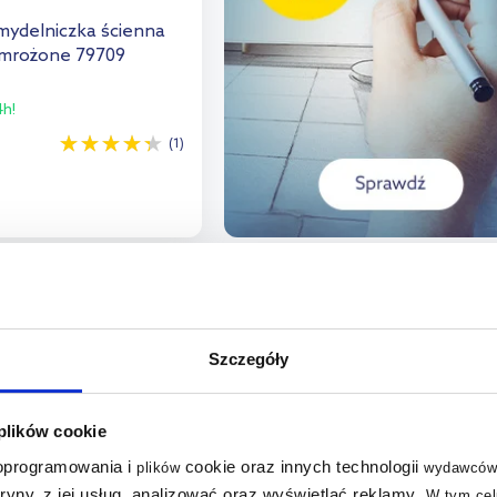
mydelniczka ścienna
 mrożone 79709
h!
(1)
o koszyka
aj do porównania
multirabaty
Szczegóły
 plików cookie
 oprogramowania i
cookie oraz innych technologii
plików
wydawców
tryny, z jej usług, analizować oraz wyświetlać reklamy
.
W tym cel