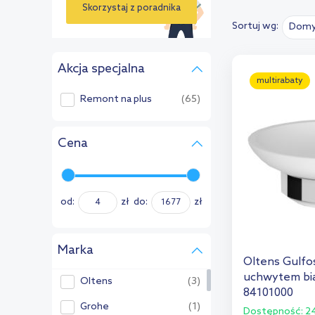
Skorzystaj z poradnika
Sortuj wg:
Domy
›
Akcja specjalna
multirabaty
Remont na plus
(65)
Cena
od:
zł
do:
zł
Marka
Oltens Gulfo
uchwytem bi
Oltens
(3)
84101000
Grohe
(1)
Dostępność:
24