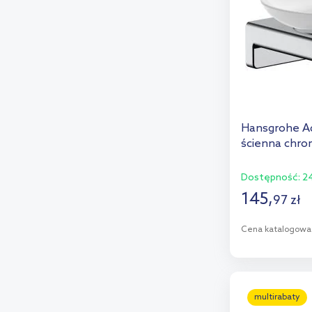
Hansgrohe Ad
ścienna chro
Dostępność:
24
145
,
97
zł
Cena katalogowa
D
Dod
multirabaty