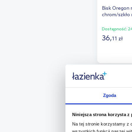
Roca
(2)
Bisk Oregon 
chrom/szkło
Sapho
(1)
Splendid
(6)
Dostępność:
24
36
,
11
zł
Steinberg
(1)
D
Teka
(1)
Tesa
(3)
Dod
Zone Denmark
(3)
multirabaty
Zucchetti
(2)
Zgoda
Niniejsza strona korzysta z
Na tej stronie korzystamy z
wszystkich funkcji naszej wi