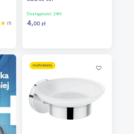
Dostępność:
24h!
4
,
00
zł
(1)
Do koszyka
Dodaj do porównania
multirabaty