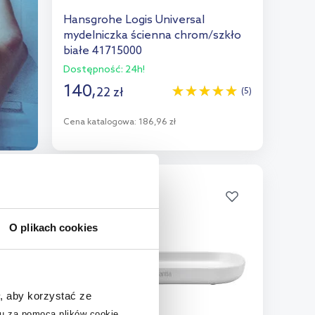
Hansgrohe Logis Universal
mydelniczka ścienna chrom/szkło
białe 41715000
Dostępność:
24h!
140
,
22
zł
(5)
Cena katalogowa:
186,96 zł
Do koszyka
Dodaj do porównania
multirabaty
O plikach cookies
, aby korzystać ze
u za pomocą plików cookie