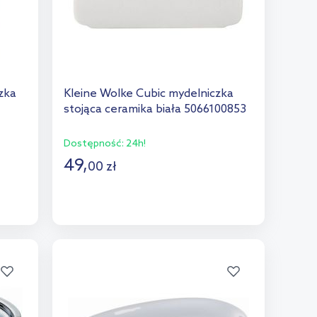
zka
Kleine Wolke Cubic mydelniczka
stojąca ceramika biała 5066100853
Dostępność:
24h!
49
,
00
zł
Do koszyka
Dodaj do porównania