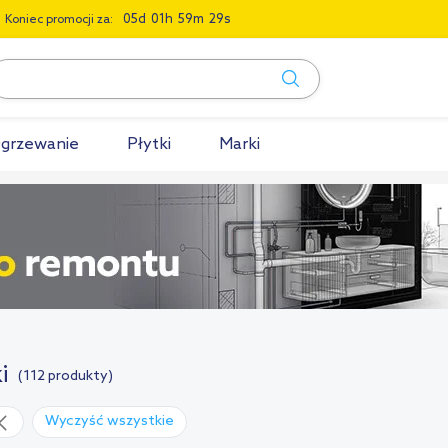
0
5
0
1
5
9
2
8
Koniec promocji za:
grzewanie
Płytki
Marki
i
(112 produkty)
Wyczyść wszystkie