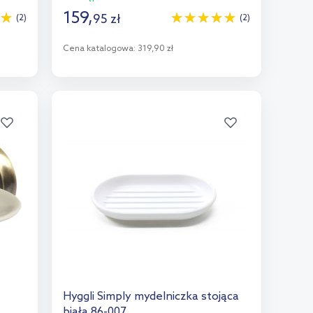
159
,
95
zł
(2)
(2)
Cena katalogowa:
319,90 zł
Do koszyka
Dodaj do porównania
Hyggli Simply mydelniczka stojąca
biała 86-007