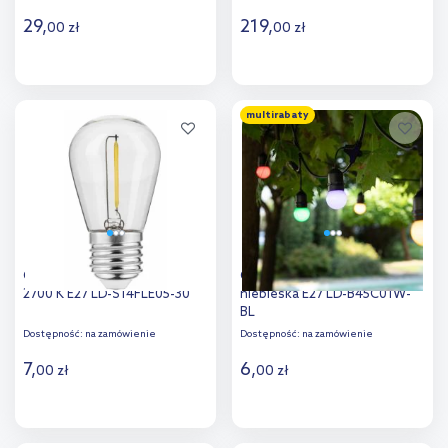
29
,
219
,
00
zł
00
zł
Do koszyka
Do koszyka
multirabaty
Dodaj do
Dodaj do
porównania
porównania
GTV żarówka LED 1x0,5 W
GTV żarówka LED 1x1 W
2700 K E27 LD-S14FLE05-30
niebieska E27 LD-B45C01W-
BL
Dostępność:
na zamówienie
Dostępność:
na zamówienie
7
,
6
,
00
zł
00
zł
Do koszyka
Do koszyka