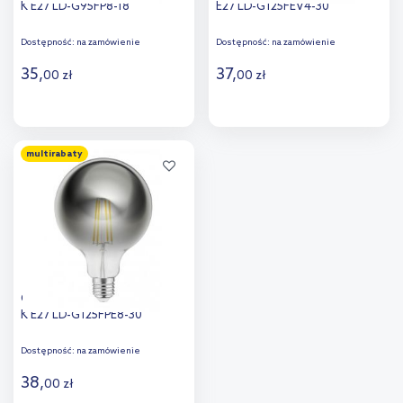
K E27 LD-G95FP8-18
E27 LD-G125FEV4-30
Dostępność:
na zamówienie
Dostępność:
na zamówienie
35
,
37
,
00
zł
00
zł
Do koszyka
Do koszyka
multirabaty
Dodaj do
Dodaj do
porównania
porównania
GTV żarówka LED 1x8 W 2700
K E27 LD-G125FPE8-30
Dostępność:
na zamówienie
38
,
00
zł