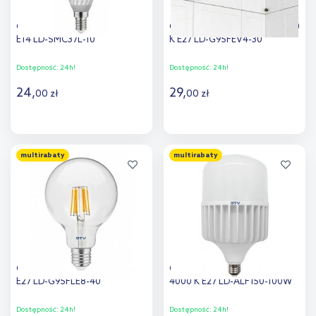
GTV żarówka 1x10 W 3000 K
GTV żarówka LED 1x4 W 3000
E14 LD-SMC37L-10
K E27 LD-G95FEV4-30
Dostępność:
24h!
Dostępność:
24h!
24
,
29
,
00
zł
00
zł
Do koszyka
Do koszyka
multirabaty
multirabaty
Dodaj do
Dodaj do
porównania
porównania
GTV żarówka 1x8 W 4000 K
GTV żarówka LED 1x97 W
E27 LD-G95FLE8-40
4000 K E27 LD-ALF150-100W
Dostępność:
24h!
Dostępność:
24h!