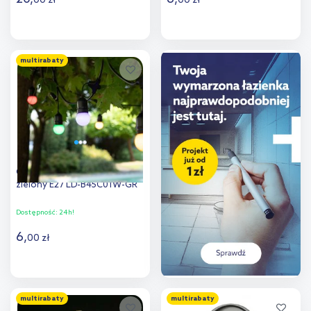
00
zł
00
zł
Do koszyka
Do koszyka
multirabaty
Dodaj do
Dodaj do
porównania
porównania
GTV żarówka LED 1x1 W
zielony E27 LD-B45C01W-GR
Dostępność:
24h!
6
,
00
zł
Do koszyka
multirabaty
multirabaty
Dodaj do