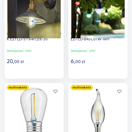
GTV żarówka LED 1x6 W 3000
GTV żarówka LED 1x1 W biała
K E27 LD-ST64FLE6-30
E27 LD-B45C01W-WH
Dostępność:
24h!
Dostępność:
24h!
20
,
6
,
00
zł
00
zł
Do koszyka
Do koszyka
multirabaty
multirabaty
Dodaj do
Dodaj do
porównania
porównania