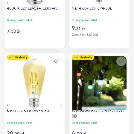
GTV żarówka LED 1x0,5 W
GTV żarówka LED 1x4 W 2700
4000 K E27 LD-S14FLE05-40
K E14 LD-C35FEP4-30L
Dostępność:
24h!
Dostępność:
24h!
9
,
21
zł
7
,
00
zł
Cena kat.:
13,70 zł
Do koszyka
Do koszyka
multirabaty
multirabaty
Dodaj do
Dodaj do
porównania
porównania
GTV żarówka LED 1x4 W 3000
GTV żarówka LED 1x1 W
K E27 LD-ST64FVE4-30
czerwona E27 LD-B45C01W-
RD
Dostępność:
24h!
Dostępność:
24h!
20
,
6
,