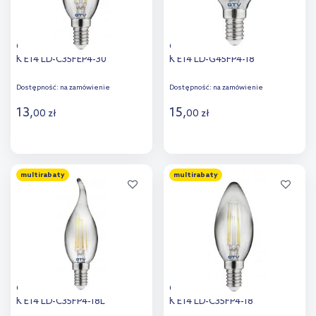
GTV żarówka LED 1x4 W 2700
GTV żarówka LED 1x4 W 1800
K E14 LD-C35FEP4-30
K E14 LD-G45FP4-18
Dostępność:
na zamówienie
Dostępność:
na zamówienie
13
,
15
,
00
zł
00
zł
Do koszyka
Do koszyka
multirabaty
multirabaty
Dodaj do
Dodaj do
porównania
porównania
GTV żarówka LED 1x4 W 1800
GTV żarówka LED 1x4 W 1800
K E14 LD-C35FP4-18L
K E14 LD-C35FP4-18