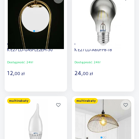
porównania
GTV żarówka LED 1x2 W 3000
GTV żarówka LED 1x8 W 1800
K E27 LD-G45FLE2EM-30
K E27 LD-A60FP8-18
Dostępność:
24h!
Dostępność:
24h!
12
,
24
,
00
zł
00
zł
Do koszyka
Do koszyka
multirabaty
multirabaty
Dodaj do
Dodaj do
porównania
porównania