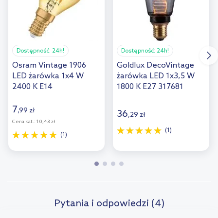
Dostępność:
24h!
Dostępność:
24h!
Osram Vintage 1906
Goldlux DecoVintage
LED żarówka 1x4 W
żarówka LED 1x3,5 W
2400 K E14
1800 K E27 317681
7
,
99
zł
36
,
29
zł
Cena kat.:
10,43 zł
(1)
(1)
Pytania i odpowiedzi (4)