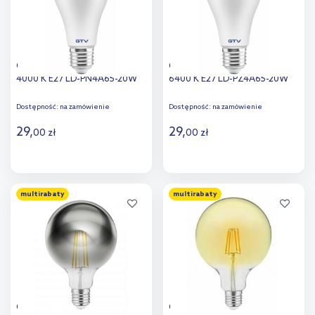
GTV żarówka LED 1x20 W
GTV żarówka LED 1x20 W
4000 K E27 LD-PN4A65-20W
6400 K E27 LD-PZ4A65-20W
Dostępność:
na zamówienie
Dostępność:
na zamówienie
29
,
29
,
00
zł
00
zł
Do koszyka
Do koszyka
multirabaty
multirabaty
Dodaj do
Dodaj do
porównania
porównania
GTV żarówka LED 1x8 W 1800
GTV żarówka 1x4 W 3000 K