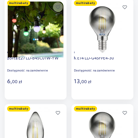
multirabaty
multirabaty
Dodaj do
Dodaj do
porównania
porównania
GTV żarówka LED 1x1 W
GTV żarówka LED 1x4 W 2700
żółta E27 LD-B45C01W-YW
K E14 LD-G45FPE4-30
Dostępność:
na zamówienie
Dostępność:
na zamówienie
6
,
13
,
00
zł
00
zł
Do koszyka
Do koszyka
multirabaty
multirabaty
Dodaj do
Dodaj do
porównania
porównania