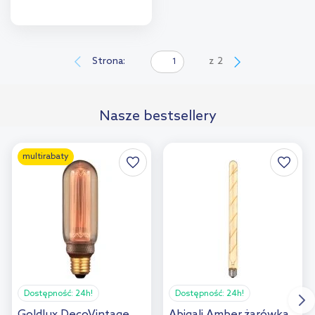
Do koszyka
Dodaj do
Strona:
z
2
porównania
Nasze bestsellery
multirabaty
Dostępność:
24h!
Dostępność:
24h!
Goldlux DecoVintage
Abigali Amber żarówka