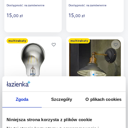
Dostępność:
na zamówienie
Dostępność:
na zamówienie
15
,
15
,
00
zł
00
zł
Do koszyka
Do koszyka
multirabaty
multirabaty
Dodaj do
Dodaj do
porównania
porównania
GTV żarówka LED 1x8 W 2700
GTV żarówka LED 1x6 W
K E27 LD-A60FPE8-30
4000 K E27 LD-ST64FLE6-40
Zgoda
Szczegóły
O plikach cookies
Dostępność:
na zamówienie
Dostępność:
na zamówienie
20
,
20
,
00
zł
00
zł
Niniejsza strona korzysta z plików cookie