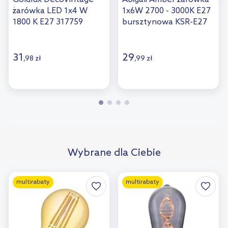
żarówka LED 1x4 W
1x6W 2700 - 3000K E27
1800 K E27 317759
bursztynowa KSR-E27
31
29
,
98
zł
,
99
zł
Wybrane dla Ciebie
multirabaty
multirabaty