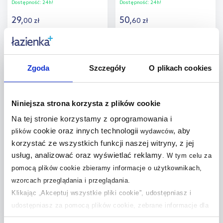
Dostępność:
24h!
Dostępność:
24h!
29
,
50
,
00
zł
60
zł
Do koszyka
Do koszyka
Zgoda
Szczegóły
O plikach cookies
Dodaj do
Dodaj do
porównania
porównania
Niniejsza strona korzysta z plików cookie
Na tej stronie korzystamy z oprogramowania i
cookie oraz innych technologii
, aby
plików
wydawców
korzystać ze wszystkich funkcji naszej witryny, z jej
Markslöjd Lines żarówka LED
1x4 W 2200 K E27 108727
usług, analizować oraz wyświetlać reklamy
.
W tym celu za
pomocą plików cookie zbieramy informacje o użytkownikach,
Dostępność:
24h!
wzorcach przeglądania i przeglądania.
97
,
00
zł
Klikając „Akceptuj wszystkie pliki cookie”, udostępniasz i
udostępniasz za pomocą plików cookie, zebrane informacje dla
użytkowników zewnętrznych, a także nasi partnerzy reklamowi.