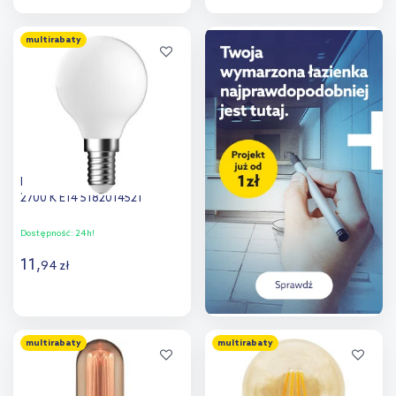
Do koszyka
Do koszyka
multirabaty
Dodaj do
Dodaj do
porównania
porównania
Nordlux G45 żarówka 1x4 W
2700 K E14 5182014521
Dostępność:
24h!
11
,
94
zł
Do koszyka
multirabaty
multirabaty
Dodaj do
porównania