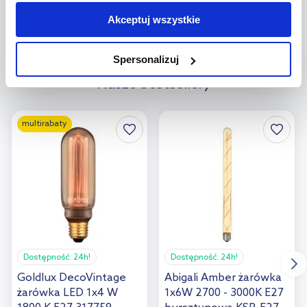
Do koszyka
Jeśli chcesz, włącz „Tylko wymagane pliki cookie”.
Pamiętaj
Akceptuj wszystkie
Dodaj do
jednak, że zablokowane niektóre pliki cookie mogą mieć wpływ
Strona:
z
8
na sposób dostarczania treści niedostosowanych do potrzeb
porównania
Spersonalizuj
użytkowników.
Nasze bestsellery
Aby uzyskać więcej informacji na temat plików plików cookie,
kliknij „Ustawienia plików cookie”.
Jeśli chcesz uzyskać więcej
multirabaty
informacji na temat plików cookie i tego, dlaczego ich przepisy,
przejdź do zakładek „Informacje o plikach cookie”.
Dostępność:
24h!
Dostępność:
24h!
Goldlux DecoVintage
Abigali Amber żarówka
żarówka LED 1x4 W
1x6W 2700 - 3000K E27