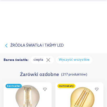
ŹRÓDŁA ŚWIATŁA I TAŚMY LED
ciepła
Wyczyść wszystkie
Barwa światła:
Żarówki ozdobne
(217 produktów)
bestseller
multirabaty