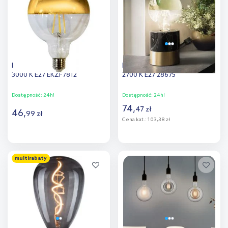
porównania
porównania
Milagro żarówka LED 1x7 W
Paulmann żarówka 1x6,5 W
3000 K E27 EKZF7812
2700 K E27 28675
Dostępność:
24h!
Dostępność:
24h!
74
,
47
zł
46
,
99
zł
Cena kat.:
103,38 zł
Do koszyka
Do koszyka
multirabaty
Dodaj do
Dodaj do
porównania
porównania