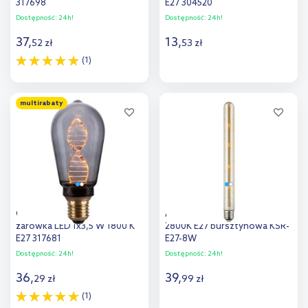
317698
E27 304520
Dostępność:
24h!
Dostępność:
24h!
37
,
13
,
52
zł
53
zł
(1)
Do koszyka
Do koszyka
multirabaty
Dodaj do
Dodaj do
porównania
porównania
Goldlux DecoVintage
Abigali Amber żarówka 1x8W
żarówka LED 1x3,5 W 1800 K
2800K E27 bursztynowa KSR-
E27 317681
E27-8W
Dostępność:
24h!
Dostępność:
24h!
36
,
39
,
29
zł
99
zł
(1)