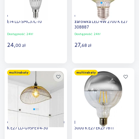
GTV żarówka 1x10 W 3000 K
Goldlux VintageAmber
E14 LD-SMC37L-10
żarówka LED 4W 2700 K E27
308887
Dostępność:
24h!
Dostępność:
24h!
24
,
27
,
00
zł
68
zł
Do koszyka
Do koszyka
multirabaty
multirabaty
Dodaj do
Dodaj do
porównania
porównania
GTV żarówka LED 1x4 W 3000
Milagro żarówka LED 1x7 W
K E27 LD-G95FEV4-30
3000 K E27 EKZF7811