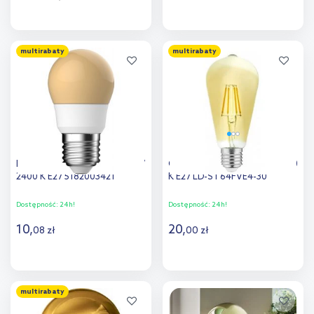
Do koszyka
Do koszyka
multirabaty
multirabaty
Dodaj do
Dodaj do
porównania
porównania
Nordlux G45 żarówka 1x2,9 W
GTV żarówka LED 1x4 W 3000
2400 K E27 5182003421
K E27 LD-ST64FVE4-30
Dostępność:
24h!
Dostępność:
24h!
10
,
20
,
08
zł
00
zł
Do koszyka
Do koszyka
multirabaty
Dodaj do
Dodaj do