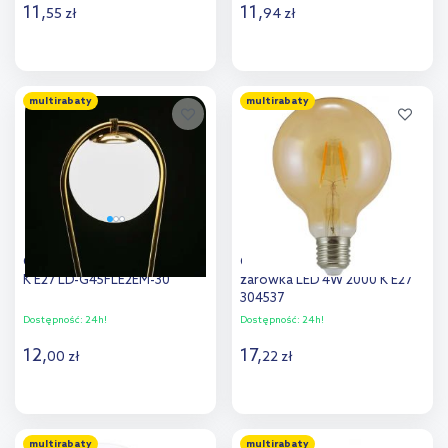
11
,
11
,
55
zł
94
zł
Do koszyka
Do koszyka
multirabaty
multirabaty
Dodaj do
Dodaj do
porównania
porównania
GTV żarówka LED 1x2 W 3000
Goldlux VintageAmber
K E27 LD-G45FLE2EM-30
żarówka LED 4W 2000 K E27
304537
Dostępność:
24h!
Dostępność:
24h!
12
,
17
,
00
zł
22
zł
Do koszyka
Do koszyka
multirabaty
multirabaty