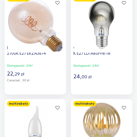
Dodaj do
Dodaj do
porównania
porównania
Milagro żarówka LED 1x4W
GTV żarówka LED 1x8 W 1800
2700K E27 EKZA3614
K E27 LD-A60FP8-18
Dostępność:
24h!
Dostępność:
24h!
22
,
29
zł
24
,
00
zł
Cena kat.:
30 zł
Do koszyka
Do koszyka
multirabaty
multirabaty
Dodaj do
Dodaj do
porównania
porównania