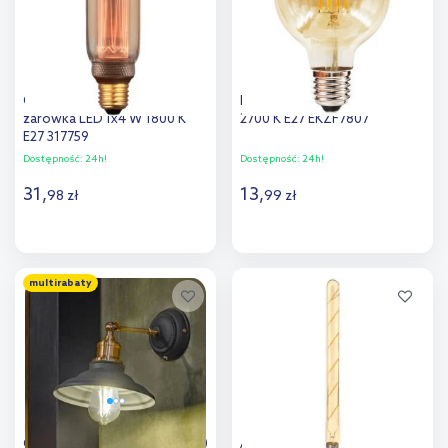
Goldlux DecoVintage
Milagro żarówka LED 1x4 W
żarówka LED 1x4 W 1800 K
2700 K E27 EKZF7807
E27 317759
Dostępność:
24h!
Dostępność:
24h!
31
,
13
,
98
zł
99
zł
Do koszyka
Do koszyka
multirabaty
Dodaj do
Dodaj do
porównania
porównania
GTV żarówka LED 1x6 W 3000
Abigali Amber żarówka 1x6W