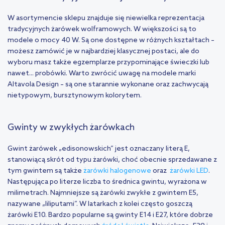
W asortymencie sklepu znajduje się niewielka reprezentacja
tradycyjnych żarówek wolframowych. W większości są to
modele o mocy 40 W. Są one dostępne w różnych kształtach –
możesz zamówić je w najbardziej klasycznej postaci, ale do
wyboru masz także egzemplarze przypominające świeczki lub
nawet... probówki. Warto zwrócić uwagę na modele marki
Altavola Design – są one starannie wykonane oraz zachwycają
nietypowym, bursztynowym kolorytem.
Gwinty w zwykłych żarówkach
Gwint żarówek „edisonowskich” jest oznaczany literą E,
stanowiącą skrót od typu żarówki, choć obecnie sprzedawane z
tym gwintem są także
żarówki halogenowe
oraz
żarówki LED
.
Następująca po literze liczba to średnica gwintu, wyrażona w
milimetrach. Najmniejsze są żarówki zwykłe z gwintem E5,
nazywane „liliputami”. W latarkach z kolei często goszczą
żarówki E10. Bardzo popularne są gwinty E14 i E27, które dobrze