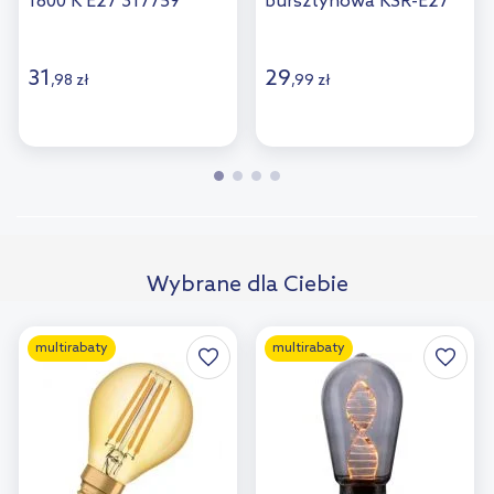
1800 K E27 317759
bursztynowa KSR-E27
31
29
,
98
zł
,
99
zł
Wybrane dla Ciebie
multirabaty
multirabaty