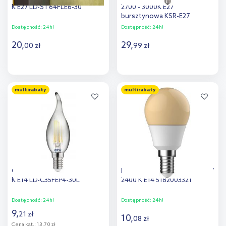
K E27 LD-ST64FLE6-30
2700 - 3000K E27
bursztynowa KSR-E27
Dostępność:
24h!
Dostępność:
24h!
20
,
29
,
00
zł
99
zł
Do koszyka
Do koszyka
multirabaty
multirabaty
Dodaj do
Dodaj do
porównania
porównania
GTV żarówka LED 1x4 W 2700
Nordlux G45 żarówka 1x2,9 W
K E14 LD-C35FEP4-30L
2400 K E14 5182003321
Dostępność:
24h!
Dostępność:
24h!
9
,
21
zł
10
,
08
zł
Cena kat.:
13,70 zł