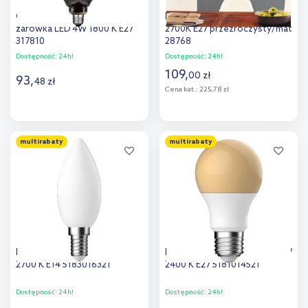
Goldlux DecoVintage
Paulmann żarówka LED 1x4W
żarówka LED 4W 1800 K E27
2700K E27 przezroczysty/mat
317810
28768
Dostępność:
24h!
Dostępność:
24h!
109
,
00
zł
93
,
48
zł
Cena kat.:
225,78 zł
Do koszyka
Do koszyka
multirabaty
multirabaty
Dodaj do
Dodaj do
porównania
porównania
Nordlux C35 żarówka 1x4 W
Nordlux A60 żarówka 1x4,9 W
2700 K E14 5183016321
2400 K E27 5181014521
Dostępność:
24h!
Dostępność:
24h!