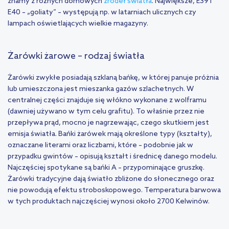
znamy z różnych domowych
źródeł światła
. Największe, E39 i
E40 – „goliaty” – występują np. w latarniach ulicznych czy
lampach oświetlających wielkie magazyny.
Żarówki żarowe – rodzaj światła
Żarówki zwykłe posiadają szklaną bańkę, w której panuje próżnia
lub umieszczona jest mieszanka gazów szlachetnych. W
centralnej części znajduje się włókno wykonane z wolframu
(dawniej używano w tym celu grafitu). To właśnie przez nie
przepływa prąd, mocno je nagrzewając, czego skutkiem jest
emisja światła. Bańki żarówek mają określone typy (kształty),
oznaczane literami oraz liczbami, które – podobnie jak w
przypadku gwintów – opisują kształt i średnicę danego modelu.
Najczęściej spotykane są bańki A – przypominające gruszkę.
Żarówki tradycyjne dają światło zbliżone do słonecznego oraz
nie powodują efektu stroboskopowego. Temperatura barwowa
w tych produktach najczęściej wynosi około 2700 Kelwinów.