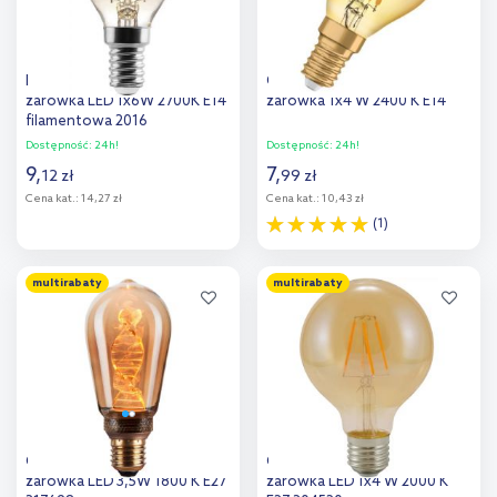
Rabalux Filament-LED
Osram Vintage 1906 LED
żarówka LED 1x6W 2700K E14
żarówka 1x4 W 2400 K E14
filamentowa 2016
Dostępność:
24h!
Dostępność:
24h!
9
,
7
,
12
zł
99
zł
Cena kat.:
14,27 zł
Cena kat.:
10,43 zł
(1)
Do koszyka
Do koszyka
multirabaty
multirabaty
Dodaj do
Dodaj do
porównania
porównania
Goldlux DecoVintage
Goldlux VintageAmber
żarówka LED 3,5W 1800 K E27
żarówka LED 1x4 W 2000 K