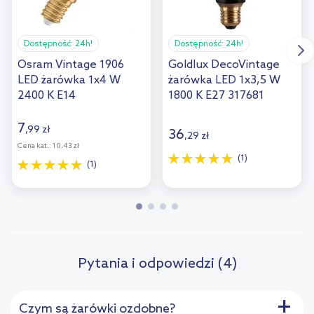
Dostępność:
24h!
Dostępność:
24h!
Osram Vintage 1906
Goldlux DecoVintage
LED żarówka 1x4 W
żarówka LED 1x3,5 W
2400 K E14
1800 K E27 317681
7
,
99
zł
36
,
29
zł
Cena kat.:
10,43 zł
(1)
(1)
Pytania i odpowiedzi (4)
+
Czym są żarówki ozdobne?