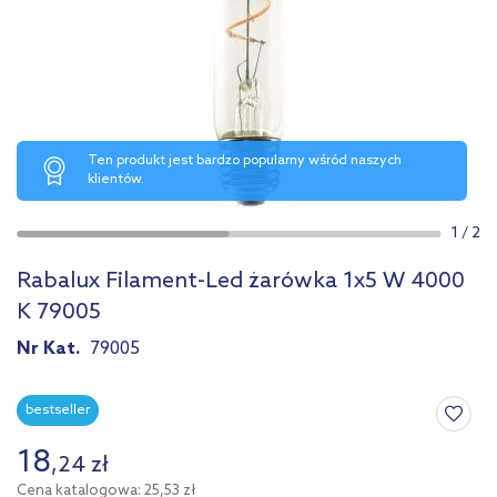
Ten produkt jest bardzo popularny wśród naszych
klientów.
1
/
2
Rabalux Filament-Led żarówka 1x5 W 4000
K 79005
Nr Kat.
79005
bestseller
18
,
24
zł
Cena katalogowa: 25,53 zł