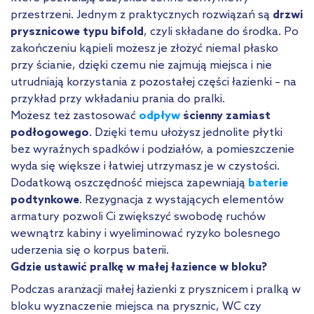
przestrzeni. Jednym z praktycznych rozwiązań są
drzwi
prysznicowe typu bifold
, czyli składane do środka. Po
zakończeniu kąpieli możesz je złożyć niemal płasko
przy ścianie, dzięki czemu nie zajmują miejsca i nie
utrudniają korzystania z pozostałej części łazienki – na
przykład przy wkładaniu prania do pralki.
Możesz też zastosować
odpływ
ścienny zamiast
podłogowego
. Dzięki temu ułożysz jednolite płytki
bez wyraźnych spadków i podziałów, a pomieszczenie
wyda się większe i łatwiej utrzymasz je w czystości.
Dodatkową oszczędność miejsca zapewniają
baterie
podtynkowe
. Rezygnacja z wystających elementów
armatury pozwoli Ci zwiększyć swobodę ruchów
wewnątrz kabiny i wyeliminować ryzyko bolesnego
uderzenia się o korpus baterii.
Gdzie ustawić pralkę w małej łazience w bloku?
Podczas aranżacji małej łazienki z prysznicem i pralką w
bloku wyznaczenie miejsca na prysznic, WC czy