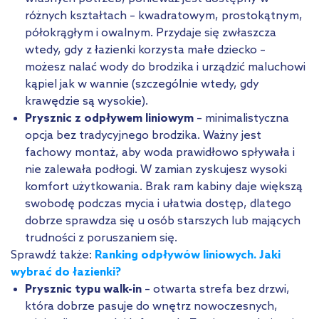
różnych kształtach – kwadratowym, prostokątnym,
półokrągłym i owalnym. Przydaje się zwłaszcza
wtedy, gdy z łazienki korzysta małe dziecko –
możesz nalać wody do brodzika i urządzić maluchowi
kąpiel jak w wannie (szczególnie wtedy, gdy
krawędzie są wysokie).
Prysznic z odpływem liniowym
– minimalistyczna
opcja bez tradycyjnego brodzika. Ważny jest
fachowy montaż, aby woda prawidłowo spływała i
nie zalewała podłogi. W zamian zyskujesz wysoki
komfort użytkowania. Brak ram kabiny daje większą
swobodę podczas mycia i ułatwia dostęp, dlatego
dobrze sprawdza się u osób starszych lub mających
trudności z poruszaniem się.
Sprawdź także:
Ranking odpływów liniowych. Jaki
wybrać do łazienki?
Prysznic typu walk-in
– otwarta strefa bez drzwi,
która dobrze pasuje do wnętrz nowoczesnych,