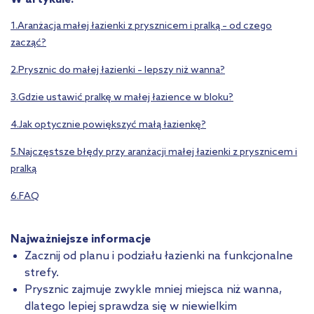
1.Aranżacja małej łazienki z prysznicem i pralką – od czego
zacząć?
2.Prysznic do małej łazienki – lepszy niż wanna?
3.Gdzie ustawić pralkę w małej łazience w bloku?
4.Jak optycznie powiększyć małą łazienkę?
5.Najczęstsze błędy przy aranżacji małej łazienki z prysznicem i
pralką
6.FAQ
Najważniejsze informacje
Zacznij od planu i podziału łazienki na funkcjonalne
strefy.
Prysznic zajmuje zwykle mniej miejsca niż wanna,
dlatego lepiej sprawdza się w niewielkim