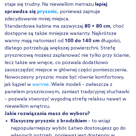
staje się trudny. Na niewielkim metrażu
lepiej
sprawdza się
prysznic
, ponieważ zajmuje
zdecydowanie mniej miejsca.
Standardowa kabina ma zazwyczaj
80 × 80 cm
, choć
dostępne są także mniejsze warianty. Najkrótsze
wanny mają natomiast od
100 do 140 cm
długości,
dlatego potrzebują większej powierzchni. Strefę
prysznicową możesz zaplanować nie tylko przy ścianie,
lecz także we wnęce, co pozwala dodatkowo
zaoszczędzić miejsce w głównej części pomieszczenia.
Nowoczesny prysznic może być równie komfortowy,
jak kąpiel w
wannie
. Wiele modeli – zwłaszcza z
panelem prysznicowym, zamiast tradycyjnej słuchawki
– pozwala stworzyć wygodną strefę relaksu nawet w
niewielkim wnętrzu.
Jakie rozwiązania masz do wyboru?
Klasyczny prysznic z brodzikiem
– to wciąż
najpopularniejszy wybór. Łatwo dostosujesz go do
własnych potrzeb, ponieważ jest dostępny w