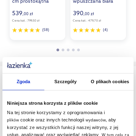
cm prostokątna
wpuszczana biała
wpuszczana biała
A327880000
w
A327116000
539
390
,
zł
,
zł
00
00
Cena kat.:
799,50 zł
Cena kat.:
479,70 zł
C
(58)
(4)
Pralka we wnęce – maksymalne wykorzystanie
trudnej przestrzeni
Zgoda
Szczegóły
O plikach cookies
Wnęka to bardzo dobre miejsce na ustawienie pralki,
ponieważ
pozwala ukryć ją poza główną strefą
użytkową i nie blokuje przejścia
. Najpierw dokładnie
Niniejsza strona korzysta z plików cookie
sprawdź wymiary niszy – standardowe urządzenie
Na tej stronie korzystamy z oprogramowania i
potrzebuje około 55-60 cm głębokości, a dodatkowe
cookie oraz innych technologii
, aby
plików
wydawców
kilka centymetrów należy przeznaczyć na podłączenia i
korzystać ze wszystkich funkcji naszej witryny, z jej
wentylację.
usług, analizować oraz wyświetlać reklamy
.
W tym celu za