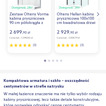
Dostępność:
24h!
Dostępność:
24h!
Zestaw Oltens Vorma
Oltens Hallan kabina
O
kabina prysznicowa
prysznicowa 100x100
90 cm półokrągła z
cm kwadratowa drzwi
brodzikiem Superior
ze ścianką czarny
c
chrom/szkło
mat/szkło
p
2 699
2 929
,
zł
,
zł
90
90
przezroczyste
przezroczyste
Cena kat.:
5 399,80 zł
Cena kat.:
5 859,79 zł
C
(20102100, 16002000)
20009300
(3)
(3)
Kompaktowa armatura i szkło – oszczędność
centymetrów w strefie natrysku
W małej łazience znaczenie ma nie tylko wybór rodzaju
kabiny prysznicowej, lecz także detale konstrukcyjne,
które pozwalają odzyskać cenne centymetry