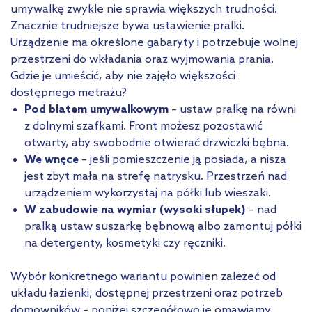
umywalkę zwykle nie sprawia większych trudności.
Znacznie trudniejsze bywa ustawienie pralki.
Urządzenie ma określone gabaryty i potrzebuje wolnej
przestrzeni do wkładania oraz wyjmowania prania.
Gdzie je umieścić, aby nie zajęło większości
dostępnego metrażu?
Pod blatem umywalkowym
– ustaw pralkę na równi
z dolnymi szafkami. Front możesz pozostawić
otwarty, aby swobodnie otwierać drzwiczki bębna.
We wnęce
– jeśli pomieszczenie ją posiada, a nisza
jest zbyt mała na strefę natrysku. Przestrzeń nad
urządzeniem wykorzystaj na półki lub wieszaki.
W zabudowie na wymiar (wysoki słupek)
– nad
pralką ustaw suszarkę bębnową albo zamontuj półki
na detergenty, kosmetyki czy ręczniki.
Wybór konkretnego wariantu powinien zależeć od
układu łazienki, dostępnej przestrzeni oraz potrzeb
domowników – poniżej szczegółowo je omawiamy.