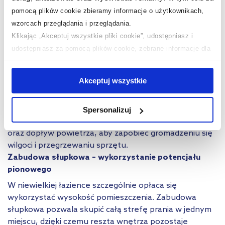
Miejsce nad sprzętem
wykorzystaj do
pomocą plików cookie zbieramy informacje o użytkownikach,
przechowywania
. Zamontuj tam półki lub zamknięte
wzorcach przeglądania i przeglądania.
szafki na detergenty, ręczniki czy zapasowe kosmetyki.
Jeśli wnęka jest wysoka, zabudowę poprowadź aż do
Klikając „Akceptuj wszystkie pliki cookie”, udostępniasz i
sufitu – pozwoli to maksymalnie wykorzystać
udostępniasz za pomocą plików cookie, zebrane informacje dla
dostępną przestrzeń.
użytkowników zewnętrznych, a także nasi partnerzy reklamowi.
Jeśli zależy Ci na estetyce, ukryj pralkę za frontem
Jeśli chcesz, włącz „Tylko wymagane pliki cookie”.
Pamiętaj
Akceptuj wszystkie
meblowym, drzwiami przesuwnymi lub żaluzjami.
jednak, że zablokowane niektóre pliki cookie mogą mieć wpływ
Systemy przesuwne
sprawdzają się szczególnie
na sposób dostarczania treści niedostosowanych do potrzeb
dobrze w małych pomieszczeniach
, ponieważ nie
Spersonalizuj
użytkowników.
blokują przejścia. Zapewnij także dostęp do zaworów
oraz dopływ powietrza, aby zapobiec gromadzeniu się
Aby uzyskać więcej informacji na temat plików plików cookie,
wilgoci i przegrzewaniu sprzętu.
kliknij „Ustawienia plików cookie”.
Jeśli chcesz uzyskać więcej
Zabudowa słupkowa – wykorzystanie potencjału
informacji na temat plików cookie i tego, dlaczego ich przepisy,
pionowego
przejdź do zakładek „Informacje o plikach cookie”.
W niewielkiej łazience szczególnie opłaca się
wykorzystać wysokość pomieszczenia. Zabudowa
słupkowa pozwala skupić całą strefę prania w jednym
miejscu, dzięki czemu reszta wnętrza pozostaje