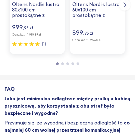
Oltens Nordlis lustro
Oltens Nordlis lustro
O
80x100 cm
60x100 cm
prostokątne z
prostokątne z
o
oświetleniem z
oświetleniem od tyłu
przodu z matą
z matą grzewczą
999
,
zł
95
grzewczą 64124000
złoty 64111800
899
,
zł
95
Cena kat.:
1 999,89 zł
C
Cena kat.:
1 799,90 zł
(1)
FAQ
Jaka jest minimalna odległość między pralką a kabiną
prysznicową, aby korzystanie z obu stref było
bezpieczne i wygodne?
Przyjmuje się, że wygodna i bezpieczna odległość to
co
najmniej 60 cm wolnej przestrzeni komunikacyjnej