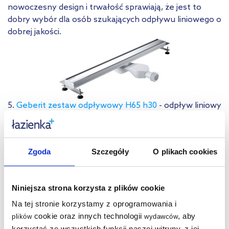
nowoczesny design i trwałość sprawiają, że jest to
dobry wybór dla osób szukających odpływu liniowego o
dobrej jakości.
5.
Geberit zestaw odpływowy H65 h30
- odpływ liniowy
prysznicowy do montażu przy niewielkiej wysokości
warstw podłogi, wysokość zasyfonowania wynosi tylko
30 mm.
Zgoda
Szczegóły
O plikach cookies
Niniejsza strona korzysta z plików cookie
Na tej stronie korzystamy z oprogramowania i
cookie oraz innych technologii
, aby
plików
wydawców
korzystać ze wszystkich funkcji naszej witryny, z jej