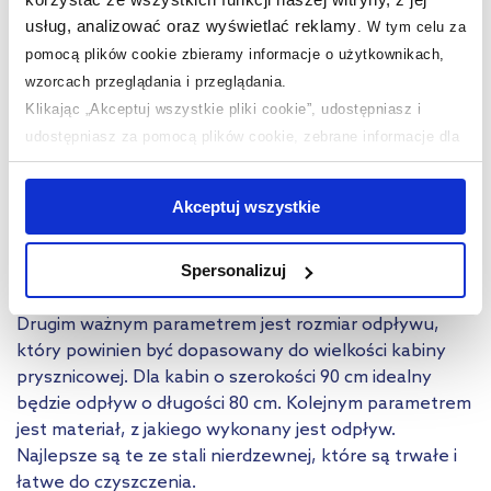
Wybierając odpływ liniowy, pamiętaj, że jego głównym
zadaniem jest efektywne odprowadzanie wody.
usług, analizować oraz wyświetlać reklamy
.
W tym celu za
Wygląd jest ważny, ale przede wszystkim odpływ
pomocą plików cookie zbieramy informacje o użytkownikach,
powinien spełniać swoją funkcję. W przypadku
wzorcach przeglądania i przeglądania.
wątpliwości, warto skonsultować swój wybór z
Klikając „Akceptuj wszystkie pliki cookie”, udostępniasz i
fachowcem.
udostępniasz za pomocą plików cookie, zebrane informacje dla
Jakie parametry odpływu liniowego są
użytkowników zewnętrznych, a także nasi partnerzy reklamowi.
Jeśli chcesz, włącz „Tylko wymagane pliki cookie”.
Pamiętaj
najważniejsze?
Akceptuj wszystkie
jednak, że zablokowane niektóre pliki cookie mogą mieć wpływ
Przede wszystkim, warto zwrócić uwagę na
na sposób dostarczania treści niedostosowanych do potrzeb
Spersonalizuj
przepustowość odpływu liniowego, czyli ilość wody,
użytkowników.
jaką jest w stanie odprowadzić w ciągu jednej minuty.
Drugim ważnym parametrem jest rozmiar odpływu,
Aby uzyskać więcej informacji na temat plików plików cookie,
który powinien być dopasowany do wielkości kabiny
kliknij „Ustawienia plików cookie”.
Jeśli chcesz uzyskać więcej
prysznicowej. Dla kabin o szerokości 90 cm idealny
informacji na temat plików cookie i tego, dlaczego ich przepisy,
będzie odpływ o długości 80 cm. Kolejnym parametrem
przejdź do zakładek „Informacje o plikach cookie”.
jest materiał, z jakiego wykonany jest odpływ.
Najlepsze są te ze stali nierdzewnej, które są trwałe i
łatwe do czyszczenia.