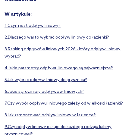
W artykule:
1.Czym jest odpływ liniowy?
2.Dlaczego warto wybrać odpływ liniowy do łazienki?
3.Ranking odpływów liniowych 2026 - który odpływ liniowy
wybrać?
4.Jakie parametry odpływu liniowego są najważniejsze?
5.Jak wybrać odpływ liniowy do prysznica?
6.Jakie są rozmiary odpływów liniowych?
7.Czy wybór odpływu liniowego zależy od wielkości łazienki?
8.Jak zamontować odpływ liniowy w łazience?
9.Czy odpływ liniowy pasuje do każdego rodzaju kabiny
prysznicowej?