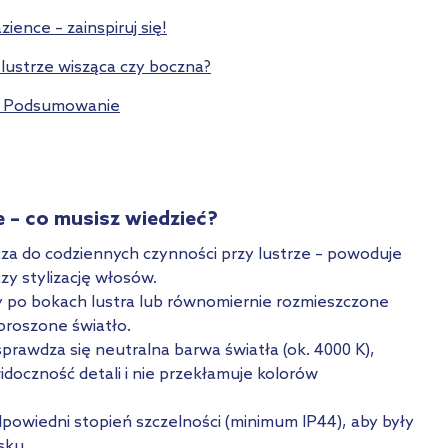
ience – zainspiruj się!
 lustrze wisząca czy boczna?
o. Podsumowanie
e – co musisz wiedzieć?
za do codziennych czynności przy lustrze – powoduje
czy stylizację włosów.
ty po bokach lustra lub równomiernie rozmieszczone
proszone światło.
 sprawdza się neutralna barwa światła (ok. 4000 K),
idoczność detali i nie przekłamuje kolorów
owiedni stopień szczelności (minimum IP44), aby były
sku.