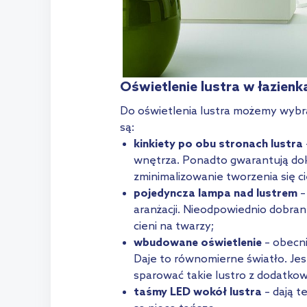
Oświetlenie lustra w łazienk
Do oświetlenia lustra możemy wybra
są:
kinkiety po obu stronach lustra
wnętrza. Ponadto gwarantują dok
zminimalizowanie tworzenia się ci
pojedyncza lampa nad lustrem
–
aranżacji. Nieodpowiednio dobran
cieni na twarzy;
wbudowane oświetlenie
– obecn
Daje to równomierne światło. Jest
sparować takie lustro z dodatko
taśmy LED wokół lustra
– dają t