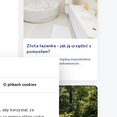
Złota łazienka – jak ją urządzić z
pomysłem?
W polskich łazienkach rządzą niepodzielnie
uniwersalne i mocno zachowawcze...
25.05.2021
O plikach cookies
PORADNIK
, aby korzystać ze
u za pomocą plików cookie