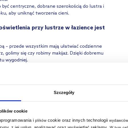
być centryczne, dobrane szerokością do lustra i
, aby uniknąć tworzenia cieni.
wietlenia przy lustrze w łazience jest
obą – przede wszystkim mają ułatwiać codzienne
z, golimy się czy robimy makijaż. Dzięki dobremu
tu wygodniej.
 dobrać odpowiedni odcień kosmetyków – podkład czy
 świetle dziennym. Utrudnia też blendowanie i łatwo
iedociągnięcia. Dlatego przy makijażu dobre
Jeśli często zdarza ci się być zadowoloną ze swojego
Szczegóły
ważyć, że wygląda fatalnie w świetle dziennym, to
wietlenie lustra w łazience.
 na to, jakie lampy nad lustro do łazienki wybierają.
 plików cookie
st bardzo ważne podczas golenia się.
Pomaga
 oprogramowania i
cookie oraz innych technologii
plików
wydawców
ność zarówno podczas trymowania zarostu, jak i
tryny, z jej usług, analizować oraz wyświetlać reklamy
.
W tym cel