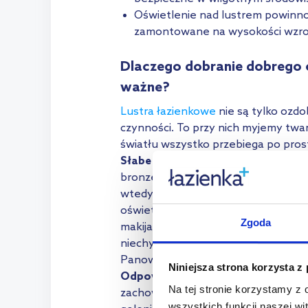
Oświetlenie nad lustrem powinno 
zamontowane na wysokości wzroku
Dlaczego dobranie dobrego oś
ważne?
Lustra łazienkowe
nie są tylko ozd
czynności. To przy nich myjemy twar
światłu wszystko przebiega po pros
Słabe światło sprawia,
że trudniej
bronzer mogą wyglądać inaczej niż w
wtedy przeoczyć smugi czy drobne n
oświetlenie naprawdę robi różnicę. 
Zgoda
makijażu w łazience, by później zau
niechybny znak, że warto zmienić oś
Panowie także powinni zwrócić uwagę
Niniejsza strona korzysta z
Odpowiednie oświetlenie lustra je
Na tej stronie korzystamy z
zachować dobrą widoczność i dokład
wszystkich funkcji naszej wi