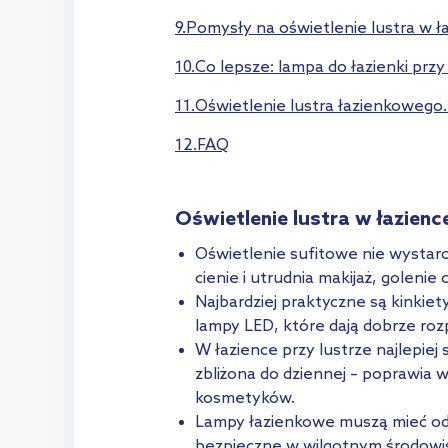
9.Pomysły na oświetlenie lustra w łaz
10.Co lepsze: lampa do łazienki przy
11.Oświetlenie lustra łazienkoweg
12.FAQ
Oświetlenie lustra w łazienc
Oświetlenie sufitowe nie wystarc
cienie i utrudnia makijaż, golenie 
Najbardziej praktyczne są kinkie
lampy LED, które dają dobrze roz
W łazience przy lustrze najlepiej
zbliżona do dziennej – poprawia w
kosmetyków.
Lampy łazienkowe muszą mieć odp
bezpieczne w wilgotnym środowi