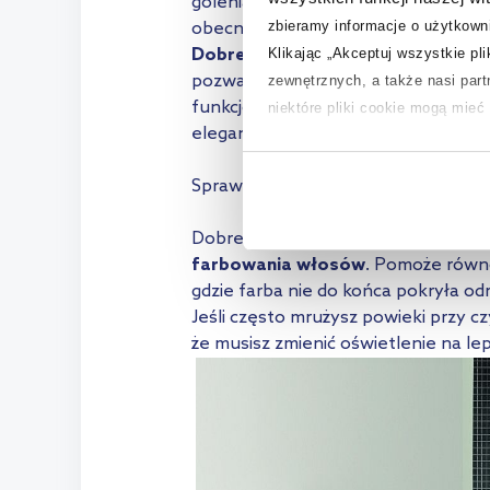
golenia twarzy na gładko. Jeśli częs
zbieramy informacje o użytkowni
obecne oświetlenie łazienkowe nad 
Klikając „Akceptuj wszystkie pl
Dobre oświetlenie lustra w łazien
pozwala optycznie powiększyć przes
zewnętrznych, a także nasi par
funkcjonalność oświetlenia, szczeg
niektóre pliki cookie mogą mie
elegancji i nowoczesności łazience.
Aby uzyskać więcej informacji na
Sprawdź >>>
Jak urządzić jasną łazi
na temat plików cookie i tego, d
Dobre światło nad lustro do łazienk
farbowania włosów
. Pomoże równo
gdzie farba nie do końca pokryła odr
Jeśli często mrużysz powieki przy c
że musisz zmienić oświetlenie na le