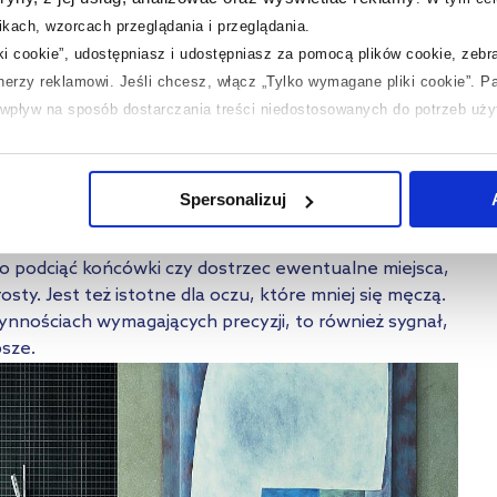
to zdarza ci się niedokładnie ogolić, być może twoje
kach, wzorcach przeglądania i przeglądania.
lustrem jest po prostu niewystarczające.
iki cookie”, udostępniasz i udostępniasz za pomocą plików cookie, zeb
ce poprawia komfort korzystania z łazienki
, a także
trzeń. Warto zwrócić uwagę na estetykę i
tnerzy reklamowi.
Jeśli chcesz, włącz „Tylko wymagane pliki cookie”.
Pa
ólnie w kontekście okrągłego lustra, które może dodać
ć wpływ na sposób dostarczania treści niedostosowanych do potrzeb uż
 temat plików plików cookie, kliknij „Ustawienia plików cookie”.
Jeśli 
enkę?
laczego ich przepisy, przejdź do zakładek „Informacje o plikach cookie”
Spersonalizuj
i jest ważne także przy
zabiegach stylizacji czy
 podciąć końcówki czy dostrzec ewentualne miejsca,
osty. Jest też istotne dla oczu, które mniej się męczą.
zynnościach wymagających precyzji, to również sygnał,
psze.