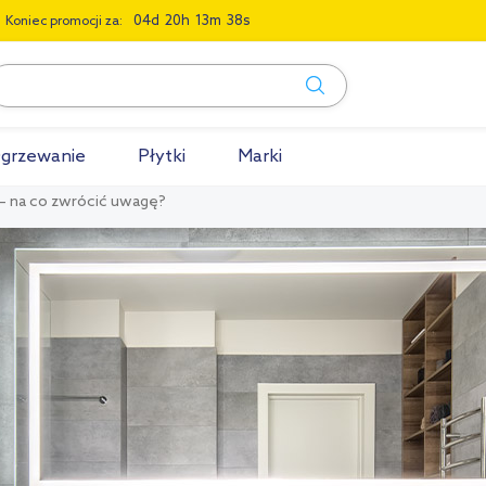
0
4
2
0
1
3
3
7
Koniec promocji za:
grzewanie
Płytki
Marki
 – na co zwrócić uwagę?