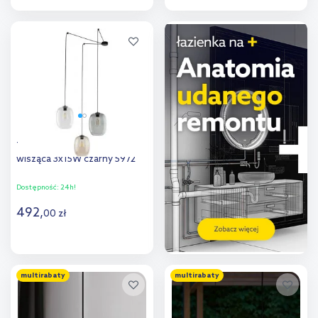
Do koszyka
Do koszyka
Dodaj do
Dodaj do
porównania
porównania
TK Lighting Elio lampa
wisząca 3x15W czarny 5972
Dostępność:
24h!
492
,
00
zł
Do koszyka
multirabaty
multirabaty
Dodaj do
porównania