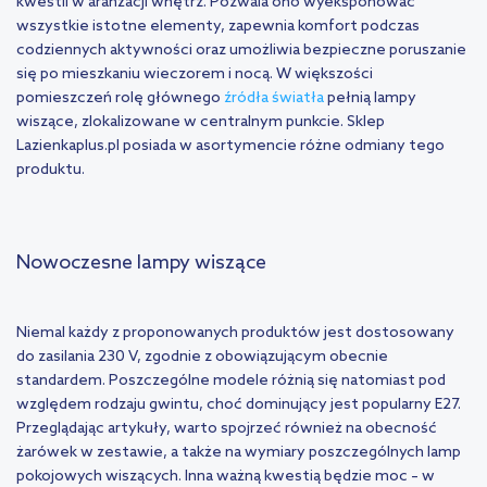
kwestii w aranżacji wnętrz. Pozwala ono wyeksponować
wszystkie istotne elementy, zapewnia komfort podczas
codziennych aktywności oraz umożliwia bezpieczne poruszanie
się po mieszkaniu wieczorem i nocą. W większości
pomieszczeń rolę głównego
źródła światła
pełnią lampy
wiszące, zlokalizowane w centralnym punkcie. Sklep
Lazienkaplus.pl posiada w asortymencie różne odmiany tego
produktu.
Nowoczesne lampy wiszące
Niemal każdy z proponowanych produktów jest dostosowany
do zasilania 230 V, zgodnie z obowiązującym obecnie
standardem. Poszczególne modele różnią się natomiast pod
względem rodzaju gwintu, choć dominujący jest popularny E27.
Przeglądając artykuły, warto spojrzeć również na obecność
żarówek w zestawie, a także na wymiary poszczególnych lamp
pokojowych wiszących. Inna ważną kwestią będzie moc – w