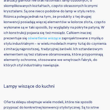
aranżacji glamour nie brak natomiast lamp ozdobnych, o
skomplikowanych kształtach, często okraszonych licznymi
kryształami. Są one nieco podobne do lamp w stylu retro.
Różnica polega jednak na tym, że produkty z tej drugiej
konwencji posiadają więcej elementów w kolorze złota, często
wykonane są w taki sposób, by wyglądały na pokryte patyną. W
ich konstrukcji pojawia się też mosiądz. Całkiem inaczej
prezentuje się
oświetlenie wiszące
zaprojektowane z myślą o
stylu industrialnym – w wielu modelach mamy tutaj do czynienia
z imitacją najprostszej, tradycyjnej żarówki. Ich sztandarowym
elementem są też stalowe obramowania, które przypominają
elementy ochronne, stosowane we wnętrzach fabryk, do
których styl industrialny nawiązuje.
Lampy wiszące do kuchni
Oferta sklepu obejmuje wiele modeli, które nie sposób
przypisać do konkretnej konwencji stylistycznej. Są to istne