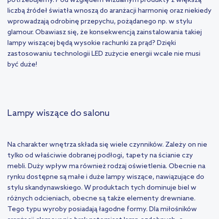
potrzebujemy. Pod względem wizualnym produkty z większą
liczbą źródeł światła wnoszą do aranżacji harmonię oraz niekiedy
wprowadzają odrobinę przepychu, pożądanego np. w stylu
glamour. Obawiasz się, że konsekwencją zainstalowania takiej
lampy wiszącej będą wysokie rachunki za prąd? Dzięki
zastosowaniu technologii LED zużycie energii wcale nie musi
być duże!
Lampy wiszące do salonu
Na charakter wnętrza składa się wiele czynników. Zależy on nie
tylko od właściwie dobranej podłogi, tapety na ścianie czy
mebli. Duży wpływ ma również rodzaj oświetlenia. Obecnie na
rynku dostępne są małe i duże lampy wiszące, nawiązujące do
stylu skandynawskiego. W produktach tych dominuje biel w
różnych odcieniach, obecne są także elementy drewniane.
Tego typu wyroby posiadają łagodne formy. Dla miłośników