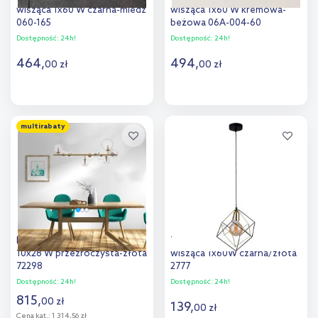
wisząca 1x60 W czarna-miedź
wisząca 1x60 W kremowa-
060-165
beżowa 06A-004-60
Dostępność:
24h!
Dostępność:
24h!
464
,
494
,
00
zł
00
zł
Do koszyka
Do koszyka
multirabaty
Dodaj do
Dodaj do
porównania
porównania
Rabalux Aslov lampa wisząca
TK Lighting Alambre lampa
10x28 W przezroczysta-złota
wisząca 1x60W czarna/złota
72298
2777
Dostępność:
24h!
Dostępność:
24h!
815
,
00
zł
139
,
00
zł
Cena kat.:
1 314,56 zł