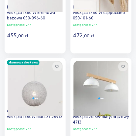
BPS Koncept Triniti lampa
BPS Koncept Boho lampa
wisząca 1x60 W kremowa-
wisząca 1x60 W cappuccino
beżowa 050-096-60
050-101-60
Dostępność:
24h!
Dostępność:
24h!
455
,
472
,
00
zł
00
zł
Do koszyka
Do koszyka
darmowa dostawa
Dodaj do
Dodaj do
porównania
porównania
Candellux Caruba lampa
TK Lighting Oslo lampa
wisząca 1x60W biała 31-26913
wisząca 2x15W biały/brązowy
4713
Dostępność:
24h!
Dostępność:
24h!