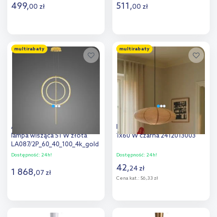
499
,
511
,
00
zł
00
zł
Do koszyka
Do koszyka
multirabaty
multirabaty
Dodaj do
Dodaj do
porównania
porównania
Altavola Design Linea No. 5
Nordlux Basic lampa wisząca
lampa wisząca 51 W złota
1x60 W czarna 2412013003
LA087/2P_60_40_100_4k_gold
Dostępność:
24h!
Dostępność:
24h!
42
,
24
zł
1 868
,
07
zł
Cena kat.:
56,33 zł
Do koszyka
Do koszyka