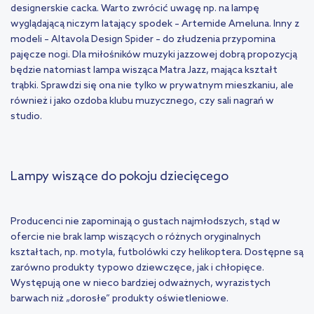
designerskie cacka. Warto zwrócić uwagę np. na lampę
wyglądającą niczym latający spodek – Artemide Ameluna. Inny z
modeli – Altavola Design Spider – do złudzenia przypomina
pajęcze nogi. Dla miłośników muzyki jazzowej dobrą propozycją
będzie natomiast lampa wisząca Matra Jazz, mająca kształt
trąbki. Sprawdzi się ona nie tylko w prywatnym mieszkaniu, ale
również i jako ozdoba klubu muzycznego, czy sali nagrań w
studio.
Lampy wiszące do pokoju dziecięcego
Producenci nie zapominają o gustach najmłodszych, stąd w
ofercie nie brak lamp wiszących o różnych oryginalnych
kształtach, np. motyla, futbolówki czy helikoptera. Dostępne są
zarówno produkty typowo dziewczęce, jak i chłopięce.
Występują one w nieco bardziej odważnych, wyrazistych
barwach niż „dorosłe” produkty oświetleniowe.