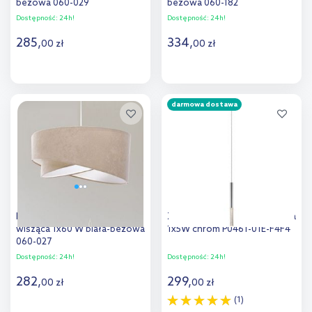
beżowa 060-029
beżowa 060-182
Dostępność:
24h!
Dostępność:
24h!
285
,
334
,
00
zł
00
zł
Do koszyka
Do koszyka
darmowa dostawa
Dodaj do
Dodaj do
porównania
porównania
BPS Koncept Galaxy lampa
Zuma Line One lampa wisząca
wisząca 1x60 W biała-beżowa
1x5W chrom P0461-01E-F4F4
060-027
Dostępność:
24h!
Dostępność:
24h!
282
,
299
,
00
zł
00
zł
(1)