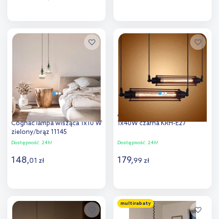
Do koszyka
Do koszyka
Dodaj do
Dodaj do
porównania
porównania
TK Lighting Sophia Green
Abigali Retro lampa wisząca
Cognac lampa wisząca 1x10 W
1x40W czarna KRH-E27
zielony/brąz 11145
Dostępność:
24h!
Dostępność:
24h!
148
,
179
,
01
zł
99
zł
Do koszyka
Do koszyka
multirabaty
Dodaj do
Dodaj do