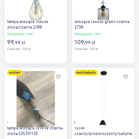
TK Lighting Brylant Gold
TK Lighting Sintra lampa
lampa wisząca 1x60W
wisząca 1x60W grafit/czarna
złota/czarna 2788
2738
Dostępność:
24h!
Dostępność:
24h!
99
,
109
,
99
zł
99
zł
Cena kat.:
152 zł
Cena kat.:
153 zł
Do koszyka
Do koszyka
outlet
multirabaty
Dodaj do
Dodaj do
porównania
porównania
Outlet - Elkim Lighting Buket
Eglo Palbieta lampa wisząca
lampa wisząca 1x14 W czarna-
1x3W
złota 535701135
czarny/przezroczysty/satyna