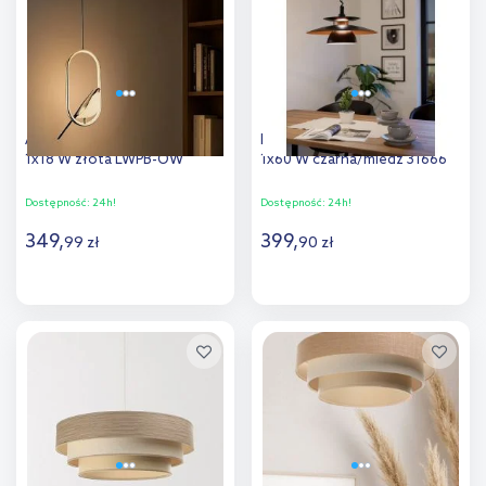
porównania
porównania
Abigali Bird lampa wisząca
Eglo Brenda lampa wisząca
1x18 W złota LWPB-OW
1x60 W czarna/miedź 31666
Dostępność:
24h!
Dostępność:
24h!
349
,
399
,
99
zł
90
zł
Do koszyka
Do koszyka
Dodaj do
Dodaj do
porównania
porównania