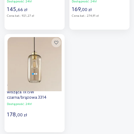
99033
Dostępność:
24h!
Dostępność:
24h!
145
,
169
,
66
zł
00
zł
Cena kat.:
921,27 zł
Cena kat.:
274,91 zł
Do koszyka
Do koszyka
Dodaj do
Dodaj do
porównania
porównania
TK Lighting Marco lampa
wisząca 1x15W
czarna/brązowa 3314
Dostępność:
24h!
178
,
00
zł