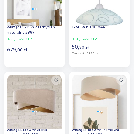
TK Lighting Chicago lampa
Rabalux Ada lampa wisząca
wisząca 5x15W czarny/len
1x60 W biała 1844
naturalny 3989
Dostępność:
24h!
Dostępność:
24h!
50
,
80
zł
679
,
00
zł
Cena kat.:
69,70 zł
Do koszyka
Do koszyka
Dodaj do
Dodaj do
porównania
porównania
BPS Koncept Galaxy lampa
BPS Koncept Boho lampa
wisząca 1x60 W złota-
wisząca 1x60 W kremowa-