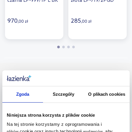
czarna LP-999/1P L BK
złota LP-719/2PGD
CCT
970
285
,
00
zł
,
00
zł
Wybrane dla Ciebie
multirabaty
multirabaty
Zgoda
Szczegóły
O plikach cookies
Niniejsza strona korzysta z plików cookie
Na tej stronie korzystamy z oprogramowania i
cookie oraz innych technologii
, aby
plików
wydawców