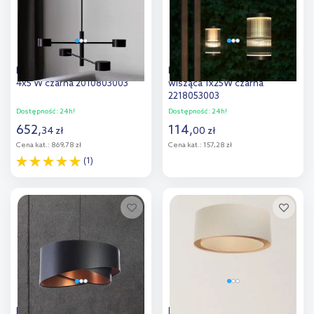
Nordlux Clyde lampa wisząca
Nordlux Coupar lampa
4x5 W czarna 2010803003
wisząca 1x25W czarna
2218053003
Dostępność:
24h!
Dostępność:
24h!
652
,
114
,
34
zł
00
zł
Cena kat.:
869,78 zł
Cena kat.:
157,28 zł
(1)
Do koszyka
Do koszyka
Dodaj do
Dodaj do
porównania
porównania
BPS Koncept Galaxy lampa
BPS Koncept Boho lampa