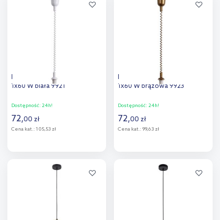
Dodaj do
Dodaj do
porównania
porównania
Rabalux Rolly lampa wisząca
Rabalux Rolly lampa wisząca
1x60 W biała 9921
1x60 W brązowa 9923
Dostępność:
24h!
Dostępność:
24h!
72
,
72
,
00
zł
00
zł
Cena kat.:
105,53 zł
Cena kat.:
99,63 zł
Do koszyka
Do koszyka
Dodaj do
Dodaj do
porównania
porównania