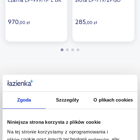
czarna LP-999/1P L BK
złota LP-719/2PGD
CCT
970
285
,
00
zł
,
00
zł
Wybrane dla Ciebie
multirabaty
multirabaty
Zgoda
Szczegóły
O plikach cookies
Niniejsza strona korzysta z plików cookie
Na tej stronie korzystamy z oprogramowania i
cookie oraz innych technologii
, aby
plików
wydawców