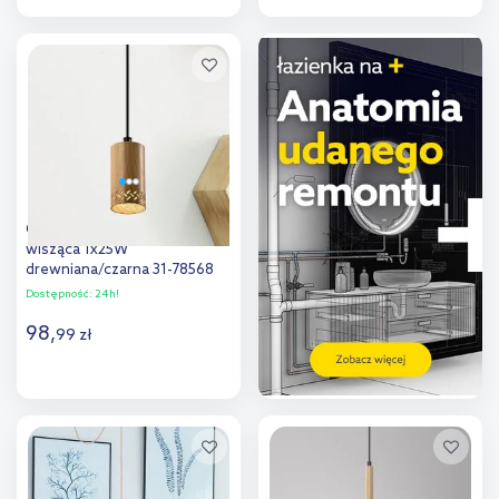
Do koszyka
Do koszyka
Dodaj do
Dodaj do
porównania
porównania
Candellux Tubo lampa
wisząca 1x25W
drewniana/czarna 31-78568
Dostępność:
24h!
98
,
99
zł
Do koszyka
Dodaj do
porównania