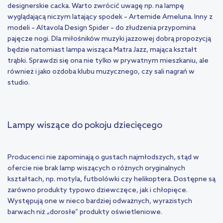
designerskie cacka. Warto zwrócić uwagę np. na lampę
wyglądającą niczym latający spodek – Artemide Ameluna. Inny z
modeli – Altavola Design Spider – do złudzenia przypomina
pajęcze nogi. Dla miłośników muzyki jazzowej dobrą propozycją
będzie natomiast lampa wisząca Matra Jazz, mająca kształt
trąbki. Sprawdzi się ona nie tylko w prywatnym mieszkaniu, ale
również i jako ozdoba klubu muzycznego, czy sali nagrań w
studio.
Lampy wiszące do pokoju dziecięcego
Producenci nie zapominają o gustach najmłodszych, stąd w
ofercie nie brak lamp wiszących o różnych oryginalnych
kształtach, np. motyla, futbolówki czy helikoptera. Dostępne są
zarówno produkty typowo dziewczęce, jak i chłopięce.
Występują one w nieco bardziej odważnych, wyrazistych
barwach niż „dorosłe” produkty oświetleniowe.