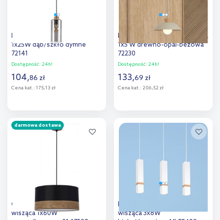
Rabalux Tanno lampa wisząca
Rabalux Golnar lampa wisząca
1x25W dąb/szkło dymne
1x5 W drewno-opal-beżowa
72141
72230
Dostępność:
24h!
Dostępność:
24h!
104
,
133
,
86
zł
69
zł
Cena kat.:
175,13 zł
Cena kat.:
206,52 zł
Do koszyka
Do koszyka
darmowa dostawa
Dodaj do
Dodaj do
porównania
porównania
Candellux Porto lampa
Milagro Vidar White lampa
wisząca 1x60W
wisząca 3x8W