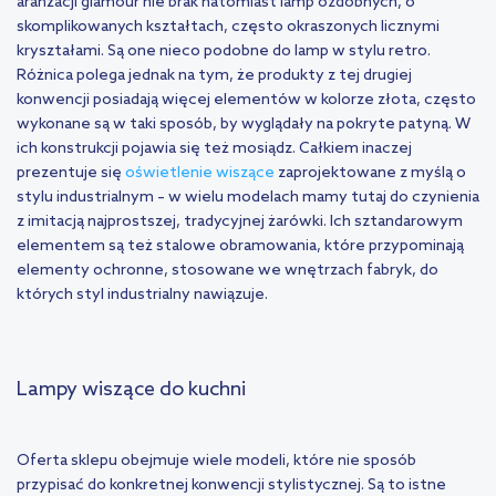
aranżacji glamour nie brak natomiast lamp ozdobnych, o
skomplikowanych kształtach, często okraszonych licznymi
kryształami. Są one nieco podobne do lamp w stylu retro.
Różnica polega jednak na tym, że produkty z tej drugiej
konwencji posiadają więcej elementów w kolorze złota, często
wykonane są w taki sposób, by wyglądały na pokryte patyną. W
ich konstrukcji pojawia się też mosiądz. Całkiem inaczej
prezentuje się
oświetlenie wiszące
zaprojektowane z myślą o
stylu industrialnym – w wielu modelach mamy tutaj do czynienia
z imitacją najprostszej, tradycyjnej żarówki. Ich sztandarowym
elementem są też stalowe obramowania, które przypominają
elementy ochronne, stosowane we wnętrzach fabryk, do
których styl industrialny nawiązuje.
Lampy wiszące do kuchni
Oferta sklepu obejmuje wiele modeli, które nie sposób
przypisać do konkretnej konwencji stylistycznej. Są to istne