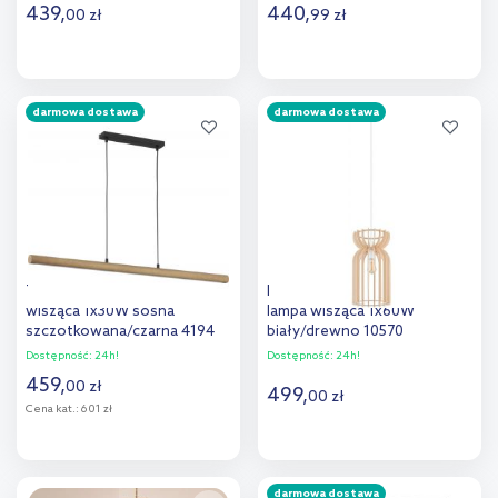
439
,
440
,
00
zł
99
zł
Do koszyka
Do koszyka
darmowa dostawa
darmowa dostawa
Dodaj do
Dodaj do
porównania
porównania
TK Lighting Rollo lampa
Nowodvorski Lighting Kymi A
wisząca 1x30W sosna
lampa wisząca 1x60W
szczotkowana/czarna 4194
biały/drewno 10570
Dostępność:
24h!
Dostępność:
24h!
459
,
00
zł
499
,
00
zł
Cena kat.:
601 zł
Do koszyka
Do koszyka
darmowa dostawa