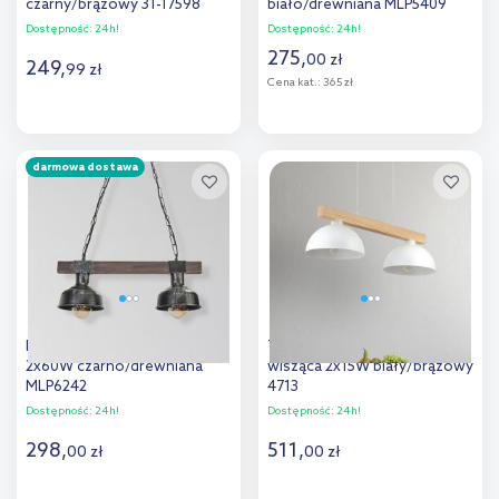
czarny/brązowy 31-17598
biało/drewniana MLP5409
Dostępność:
24h!
Dostępność:
24h!
275
,
00
zł
249
,
99
zł
Cena kat.:
365 zł
Do koszyka
Do koszyka
darmowa dostawa
Dodaj do
Dodaj do
porównania
porównania
Milagro Faro lampa wisząca
TK Lighting Oslo lampa
2x60W czarno/drewniana
wisząca 2x15W biały/brązowy
MLP6242
4713
Dostępność:
24h!
Dostępność:
24h!
298
,
511
,
00
zł
00
zł