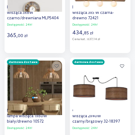
Milagro Vidar Black lampa
Rabalux Noxelle lampa
wisząca 3x8W
wisząca 3x5 W czarna-
czarno/drewniana MLP5404
drewno 72421
Dostępność:
24h!
Dostępność:
24h!
434
,
85
zł
365
,
00
zł
Cena kat.:
637,14 zł
Do koszyka
Do koszyka
darmowa dostawa
darmowa dostawa
Dodaj do
Dodaj do
porównania
porównania
Nowodvorski Lighting Kymi C
Candellux Legno lampa
lampa wisząca 1x60W
wisząca 2x40W
biały/drewno 10572
czarny/brązowy 32-18397
Dostępność:
24h!
Dostępność:
24h!