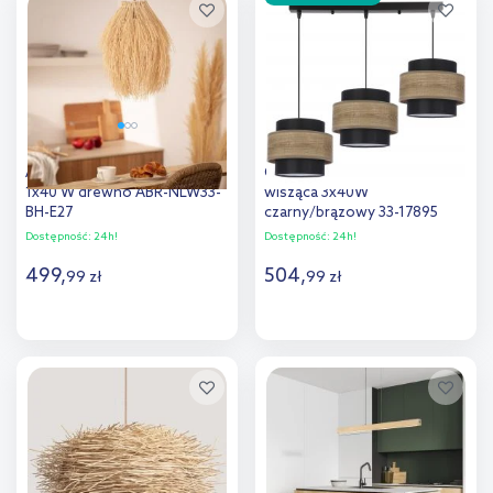
Dodaj do
Dodaj do
porównania
porównania
Abruzzo Boho lampa wisząca
Candellux Twin lampa
1x40 W drewno ABR-NLW33-
wisząca 3x40W
BH-E27
czarny/brązowy 33-17895
Dostępność:
24h!
Dostępność:
24h!
499
,
504
,
99
zł
99
zł
Do koszyka
Do koszyka
Dodaj do
Dodaj do
porównania
porównania