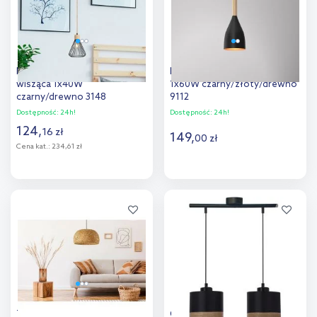
Rabalux Farfalle lampa
Luminex Muza lampa wisząca
wisząca 1x40W
1x60W czarny/złoty/drewno
czarny/drewno 3148
9112
Dostępność:
24h!
Dostępność:
24h!
124
,
16
zł
149
,
00
zł
Cena kat.:
234,61 zł
Do koszyka
Do koszyka
Dodaj do
Dodaj do
porównania
porównania
TooLight Boho lampa
Candellux Porto lampa