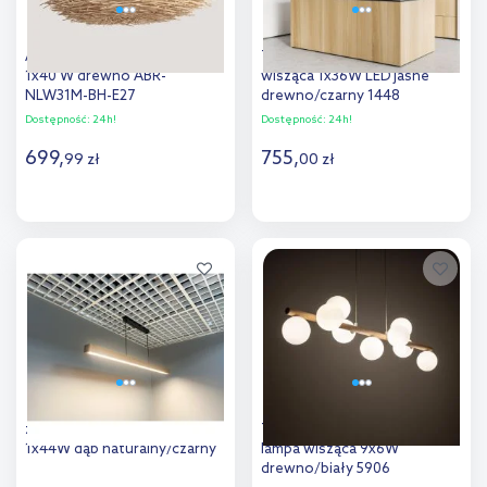
Abruzzo Boho lampa wisząca
TK Lighting Teo lampa
1x40 W drewno ABR-
wisząca 1x36W LED jasne
NLW31M-BH-E27
drewno/czarny 1448
Dostępność:
24h!
Dostępność:
24h!
699
,
755
,
99
zł
00
zł
Do koszyka
Do koszyka
Dodaj do
Dodaj do
porównania
porównania
zoomLED lampa wisząca
TK Lighting Estera Wood
1x44W dąb naturalny/czarny
lampa wisząca 9x6W
drewno/biały 5906