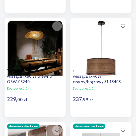
Do koszyka
Do koszyka
Dodaj do
Dodaj do
porównania
porównania
TooLight Boho lampa
Candellux Legno lampa
wisząca 1x60 W drewno
wisząca 1x40W
OSW-05240
czarny/brązowy 31-18403
Dostępność:
24h!
Dostępność:
24h!
229
,
237
,
00
zł
99
zł
Do koszyka
Do koszyka
darmowa dostawa
darmowa dostawa
Dodaj do
Dodaj do