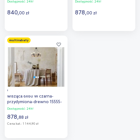
Dostępność:
24h!
Dostępność:
24h!
840
,
878
,
00
zł
00
zł
Do koszyka
Do koszyka
multirabaty
Dodaj do
Dodaj do
porównania
porównania
Globo Lighting Lila lampa
wisząca 6x60 W czarna-
przydymiona-drewno 15555-
6H
Dostępność:
24h!
878
,
88
zł
Cena kat.:
1 144,90 zł