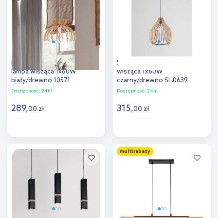
porównania
porównania
Nowodvorski Lighting Kymi B
Sollux Lighting Aprilla lampa
lampa wisząca 1x60W
wisząca 1x60W
biały/drewno 10571
czarny/drewno SL.0639
Dostępność:
24h!
Dostępność:
24h!
289
,
315
,
00
zł
00
zł
Do koszyka
Do koszyka
multirabaty
Dodaj do
Dodaj do
porównania
porównania