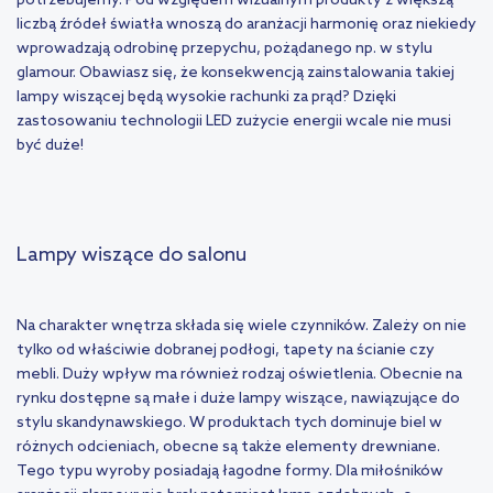
potrzebujemy. Pod względem wizualnym produkty z większą
liczbą źródeł światła wnoszą do aranżacji harmonię oraz niekiedy
wprowadzają odrobinę przepychu, pożądanego np. w stylu
glamour. Obawiasz się, że konsekwencją zainstalowania takiej
lampy wiszącej będą wysokie rachunki za prąd? Dzięki
zastosowaniu technologii LED zużycie energii wcale nie musi
być duże!
Lampy wiszące do salonu
Na charakter wnętrza składa się wiele czynników. Zależy on nie
tylko od właściwie dobranej podłogi, tapety na ścianie czy
mebli. Duży wpływ ma również rodzaj oświetlenia. Obecnie na
rynku dostępne są małe i duże lampy wiszące, nawiązujące do
stylu skandynawskiego. W produktach tych dominuje biel w
różnych odcieniach, obecne są także elementy drewniane.
Tego typu wyroby posiadają łagodne formy. Dla miłośników