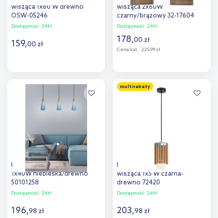
wisząca 1x60 W drewno
wisząca 2x60W
OSW-05246
czarny/brązowy 32-17604
Dostępność:
24h!
Dostępność:
24h!
178
,
00
zł
159
,
00
zł
Cena kat.:
225,99 zł
Do koszyka
Do koszyka
multirabaty
Dodaj do
Dodaj do
porównania
porównania
Ledea Faro lampa wisząca
Rabalux Noxelle lampa
1x40W niebieska/drewno
wisząca 1x5 W czarna-
50101258
drewno 72420
Dostępność:
24h!
Dostępność:
24h!
196
,
203
,
98
zł
98
zł