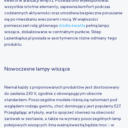
kwestii w aranżacji wnętrz. Pozwala ono wyeksponować
wszystkie istotne elementy, zapewnia komfort podczas
codziennych aktywności oraz umożliwia bezpieczne poruszanie
się po mieszkaniu wieczorem i nocą. W większości
pomieszczeń rolę głównego
źródła światła
pełnią lampy
wiszące, zlokalizowane w centralnym punkcie. Sklep
Lazienkaplus.pl posiada w asortymencie różne odmiany tego
produktu.
Nowoczesne lampy wiszące
Niemal każdy z proponowanych produktów jest dostosowany
do zasilania 230 V, zgodnie z obowiązującym obecnie
standardem. Poszczególne modele różnią się natomiast pod
względem rodzaju gwintu, choć dominujący jest popularny E27.
Przeglądając artykuły, warto spojrzeć również na obecność
żarówek w zestawie, a także na wymiary poszczególnych lamp
pokojowych wiszących. Inna ważną kwestią będzie moc – w