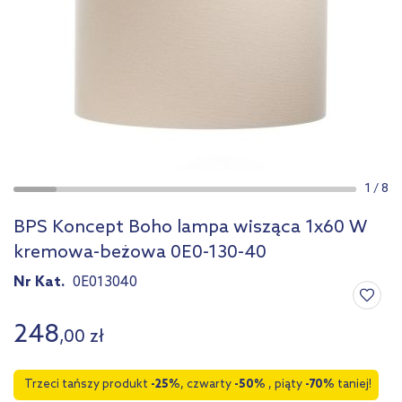
1
/
8
BPS Koncept Boho lampa wisząca 1x60 W
kremowa-beżowa 0E0-130-40
Nr Kat.
0E013040
248
,
00
zł
Trzeci tańszy produkt
-25%
, czwarty
-50%
, piąty
-70%
taniej!