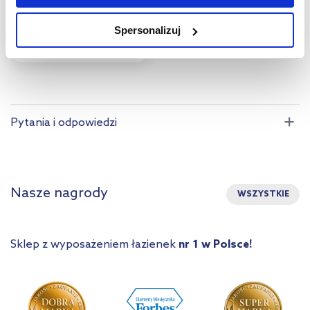
na sposób dostarczania treści niedostosowanych do potrzeb
334
,
00
zł
Spersonalizuj
użytkowników.
Aby uzyskać więcej informacji na temat plików plików cookie,
kliknij „Ustawienia plików cookie”.
Jeśli chcesz uzyskać więcej
informacji na temat plików cookie i tego, dlaczego ich przepisy,
przejdź do zakładek „Informacje o plikach cookie”.
Pytania i odpowiedzi
Nasze nagrody
WSZYSTKIE
Sklep z wyposażeniem łazienek
nr 1 w Polsce!