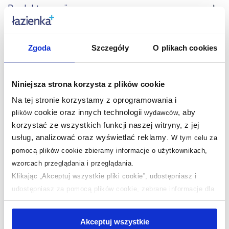
Produkty z serii:
Produkty podobne:
Zgoda
Szczegóły
O plikach cookies
Niniejsza strona korzysta z plików cookie
Na tej stronie korzystamy z oprogramowania i
cookie oraz innych technologii
, aby
plików
wydawców
korzystać ze wszystkich funkcji naszej witryny, z jej
usług, analizować oraz wyświetlać reklamy
.
W tym celu za
pomocą plików cookie zbieramy informacje o użytkownikach,
wzorcach przeglądania i przeglądania.
Dostępność:
24h!
Klikając „Akceptuj wszystkie pliki cookie”, udostępniasz i
BPS Koncept Boho
udostępniasz za pomocą plików cookie, zebrane informacje dla
lampa wisząca 1x60 W
użytkowników zewnętrznych, a także nasi partnerzy reklamowi.
kremowa-beżowa 060-
Jeśli chcesz, włącz „Tylko wymagane pliki cookie”.
Pamiętaj
182
Akceptuj wszystkie
jednak, że zablokowane niektóre pliki cookie mogą mieć wpływ