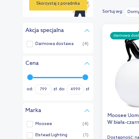
Skorzystaj z poradnika
Sortuj wg:
Domy
›
Akcja specjalna
darmowa dos
Darmowa dostawa
(4)
Cena
od:
zł
do:
zł
Marka
Moosee Uomo
W biała-czar
Moosee
(4)
Elstead Lighting
(1)
Dostępność:
n