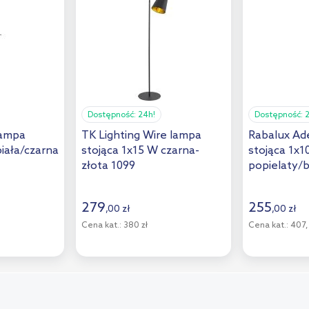
Dostępność:
24h!
Dostępność:
lampa
TK Lighting Wire lampa
Rabalux Ad
iała/czarna
stojąca 1x15 W czarna-
stojąca 1x
złota 1099
popielaty/b
279
255
,
00
zł
,
00
zł
Cena kat.:
380 zł
Cena kat.:
407,