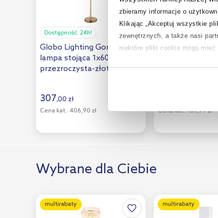
zbieramy informacje o użytkowni
Klikając „Akceptuj wszystkie pl
Dostępność:
24h!
Dostępność:
24h!
zewnętrznych, a także nasi par
Globo Lighting Gorley
Goldlux Stella l
niektóre pliki cookie mogą mie
lampa stojąca 1x60 W biała-
stojąca 1x12 W b
przezroczysta-złota
325341
Aby uzyskać więcej informacji na
15698SM
na temat plików cookie i tego, d
307
122
,
00
zł
,
80
zł
Cena kat.:
406,90 zł
Cena kat.:
159,99 zł
Wybrane dla Ciebie
multirabaty
multirabaty