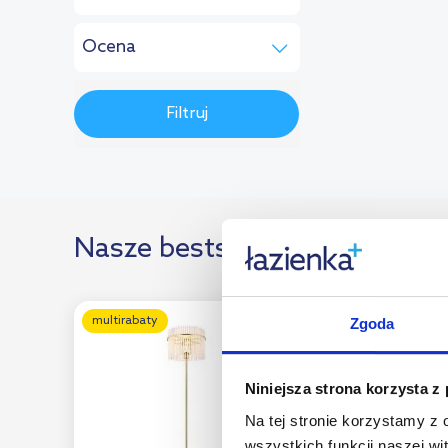
1
(3)
Ocena
6
(1)
Brak oceny
(5)
2
(1)
Filtruj
Nasze bestsellery
multirabaty
multirabaty
Zgoda
Niniejsza strona korzysta z
Na tej stronie korzystamy z
wszystkich funkcji naszej wi