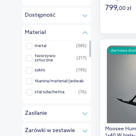
799
,
00
zł
Dostępność
D
na zamówienie
(5)
Materiał
Dod
metal
(585)
darmowa dos
tworzywo
(217)
sztuczne
szkło
(195)
tkanina/materiał/jedwab
(159)
stal szlachetna
(76)
drewno
(57)
Zasilanie
aluminium
(37)
230
(5)
rattan
(8)
Moosee Huma
Żarówki w zestawie
1x40 W biała
akryl
(7)