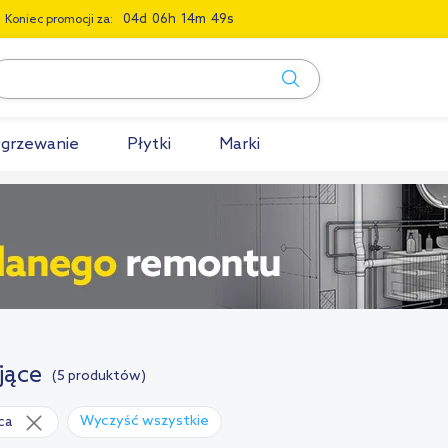
0
4
0
6
1
4
4
8
Koniec promocji za:
grzewanie
Płytki
Marki
jące
(5 produktów)
Wyczyść wszystkie
ca