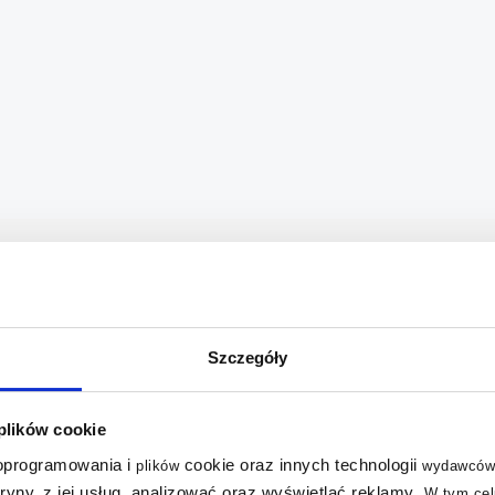
bestseller
Szczegóły
 plików cookie
 oprogramowania i
cookie oraz innych technologii
plików
wydawców
tryny, z jej usług, analizować oraz wyświetlać reklamy
.
W tym cel