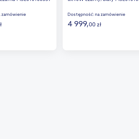
a zamówienie
Dostępność:
na zamówienie
4 999
,
ł
00
zł
o koszyka
Do koszyka
aj do porównania
Dodaj do porównania