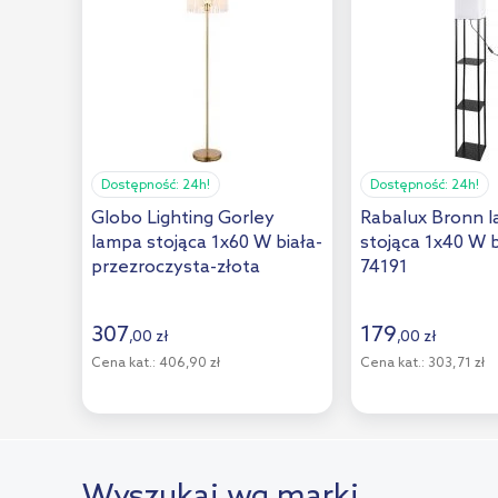
Dostępność:
24h!
Dostępność:
24h!
Globo Lighting Gorley
Rabalux Bronn 
lampa stojąca 1x60 W biała-
stojąca 1x40 W b
przezroczysta-złota
74191
15698SM
307
179
,
00
zł
,
00
zł
Cena kat.:
406,90 zł
Cena kat.:
303,71 zł
Wyszukaj wg marki