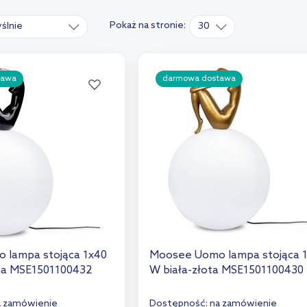
Pokaż na stronie:
ślnie
30
tawa
darmowa dostawa
 lampa stojąca 1x40
Moosee Uomo lampa stojąca 
na MSE1501100432
W biała-złota MSE1501100430
a zamówienie
Dostępność:
na zamówienie