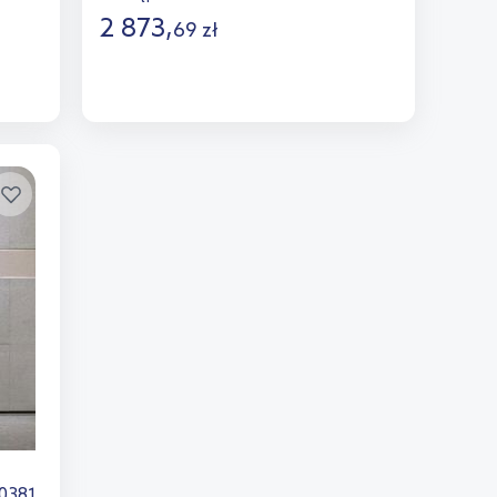
2 873
,
69
zł
Do koszyka
Dodaj do porównania
0381