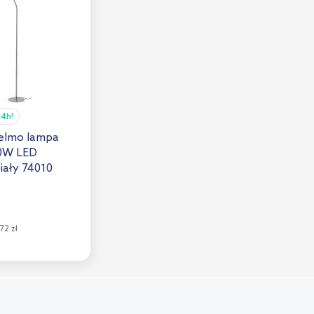
24h!
elmo lampa
10W LED
iały 74010
72 zł