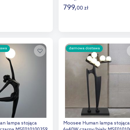
799
,
00
zł
o koszyka
Do koszyka
aj do porównania
Dodaj do porównania
tawa
darmowa dostawa
n lampa stojąca
Moosee Human lampa stojąca
-czarna MSE010100359
6x40W czarny/biały MSE01010