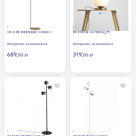
Aldex Form lampa stojąca
Aldex Ball lampa stojąca 1x15
1x15 W beżowa 1108A17
W złota 1076B30_M
Dostępność:
na zamówienie
Dostępność:
na zamówienie
689
,
319
,
00
zł
00
zł
Do koszyka
Do koszyka
Dodaj do
Dodaj do
porównania
porównania
Aldex Bot lampa stojąca
Aldex Bot lampa stojąca