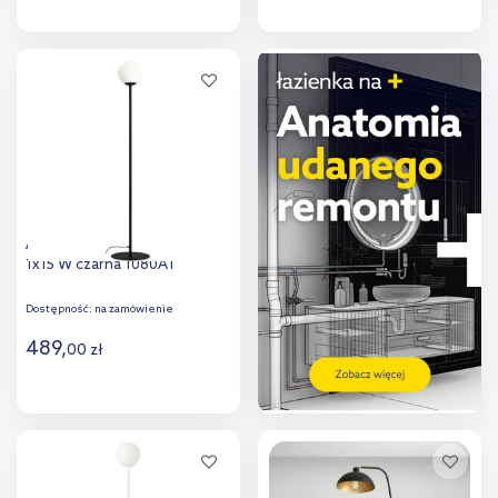
Do koszyka
Do koszyka
Dodaj do
Dodaj do
porównania
porównania
Aldex Pinne lampa stojąca
1x15 W czarna 1080A1
Dostępność:
na zamówienie
489
,
00
zł
Do koszyka
Dodaj do