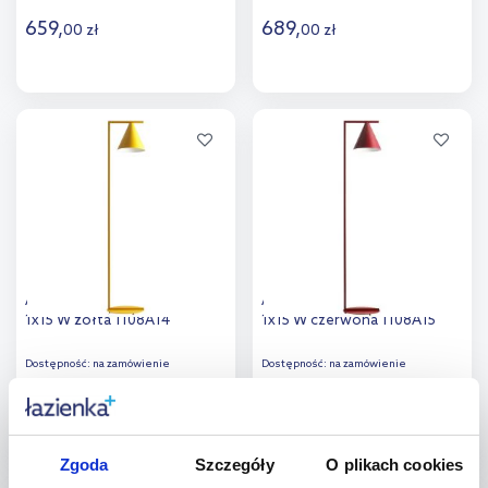
659
,
689
,
00
zł
00
zł
Do koszyka
Do koszyka
Dodaj do
Dodaj do
porównania
porównania
Aldex Form lampa stojąca
Aldex Form lampa stojąca
1x15 W żółta 1108A14
1x15 W czerwona 1108A15
Dostępność:
na zamówienie
Dostępność:
na zamówienie
689
,
689
,
00
zł
00
zł
Zgoda
Szczegóły
O plikach cookies
Do koszyka
Do koszyka