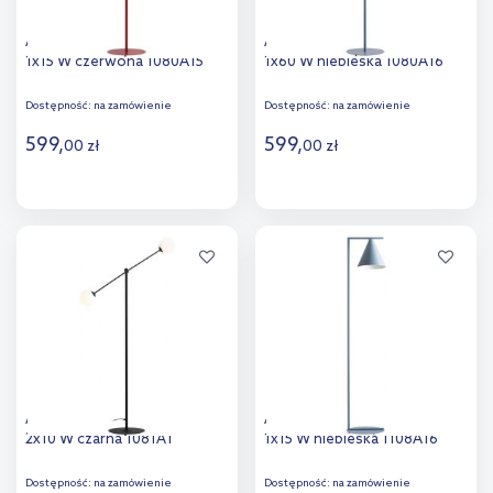
Aldex Pinne lampa stojąca
Aldex Pinne lampa stojąca
1x15 W czerwona 1080A15
1x60 W niebieska 1080A16
Dostępność:
na zamówienie
Dostępność:
na zamówienie
599
,
599
,
00
zł
00
zł
Do koszyka
Do koszyka
Dodaj do
Dodaj do
porównania
porównania
Aldex Ohio lampa stojąca
Aldex Form lampa stojąca
2x10 W czarna 1081A1
1x15 W niebieska 1108A16
Dostępność:
na zamówienie
Dostępność:
na zamówienie