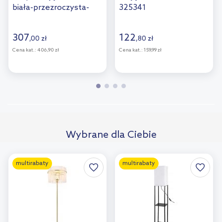
biała-przezroczysta-
325341
złota 15698SM
307
122
,
00
zł
,
80
zł
Cena kat.:
406,90 zł
Cena kat.:
159,99 zł
Wybrane dla Ciebie
multirabaty
multirabaty