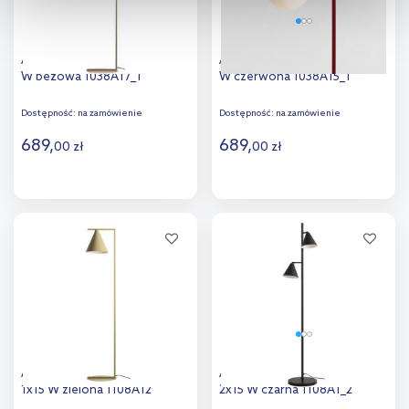
kliknij „Ustawienia plików cookie”.
Jeśli chcesz uzyskać więcej
informacji na temat plików cookie i tego, dlaczego ich przepisy,
przejdź do zakładek „Informacje o plikach cookie”.
Aldex Zac lampa stojąca 1x15
Aldex Zac lampa stojąca 1x15
W beżowa 1038A17_1
W czerwona 1038A15_1
Dostępność:
na zamówienie
Dostępność:
na zamówienie
689
,
689
,
00
zł
00
zł
Do koszyka
Do koszyka
Dodaj do
Dodaj do
porównania
porównania
Aldex Form lampa stojąca
Aldex Form lampa stojąca
1x15 W zielona 1108A12
2x15 W czarna 1108A1_2