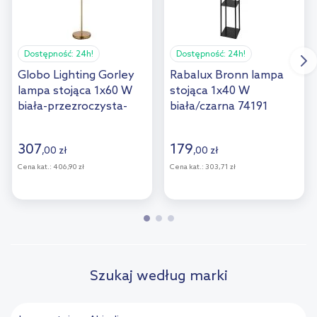
Dostępność:
24h!
Dostępność:
24h!
Globo Lighting Gorley
Rabalux Bronn lampa
lampa stojąca 1x60 W
stojąca 1x40 W
biała-przezroczysta-
biała/czarna 74191
złota 15698SM
307
179
,
00
zł
,
00
zł
Cena kat.:
406,90 zł
Cena kat.:
303,71 zł
Szukaj według marki