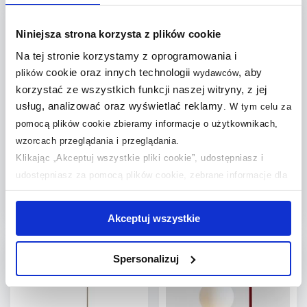
Dodaj do
Dodaj do
Niniejsza strona korzysta z plików cookie
porównania
porównania
Na tej stronie korzystamy z oprogramowania i
cookie oraz innych technologii
, aby
plików
wydawców
korzystać ze wszystkich funkcji naszej witryny, z jej
usług, analizować oraz wyświetlać reklamy
.
W tym celu za
Aldex Trevo lampa stojąca
Aldex Trevo lampa stojąca
pomocą plików cookie zbieramy informacje o użytkownikach,
3x35 W czarna 1104A1
3x35 W biała 1104A
wzorcach przeglądania i przeglądania.
Klikając „Akceptuj wszystkie pliki cookie”, udostępniasz i
Dostępność:
na zamówienie
Dostępność:
na zamówienie
udostępniasz za pomocą plików cookie, zebrane informacje dla
689
,
689
,
00
zł
00
zł
użytkowników zewnętrznych, a także nasi partnerzy reklamowi.
Jeśli chcesz, włącz „Tylko wymagane pliki cookie”.
Pamiętaj
Akceptuj wszystkie
jednak, że zablokowane niektóre pliki cookie mogą mieć wpływ
Do koszyka
Do koszyka
na sposób dostarczania treści niedostosowanych do potrzeb
Dodaj do
Dodaj do
Spersonalizuj
użytkowników.
porównania
porównania
Aby uzyskać więcej informacji na temat plików plików cookie,