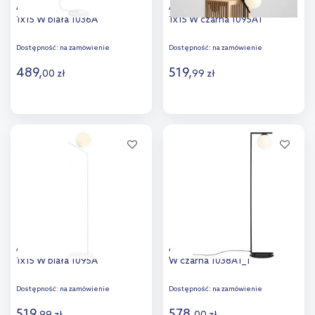
Aldex Escape lampa stojąca
Aldex Gallia lampa stojąca
1x15 W biała 1036A
1x15 W czarna 1095A1
Dostępność:
na zamówienie
Dostępność:
na zamówienie
489
,
519
,
00
zł
99
zł
Do koszyka
Do koszyka
Dodaj do
Dodaj do
porównania
porównania
Aldex Gallia lampa stojąca
Aldex Zac lampa stojąca 1x15
1x15 W biała 1095A
W czarna 1038A1_1
Dostępność:
na zamówienie
Dostępność:
na zamówienie
519
,
578
,