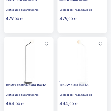
3x35W czarna 1047A
3x35W biała 1046A
Dostępność:
na zamówienie
Dostępność:
na zamówienie
479
,
479
,
00
zł
00
zł
Do koszyka
Do koszyka
Dodaj do
Dodaj do
porównania
porównania
Aldex Pure lampa stojąca
Aldex Pure lampa stojąca
1x40W czarna/biała 1064A1
1x40W biała 1064A
Dostępność:
na zamówienie
Dostępność:
na zamówienie
484
,
484
,
00
zł
00
zł