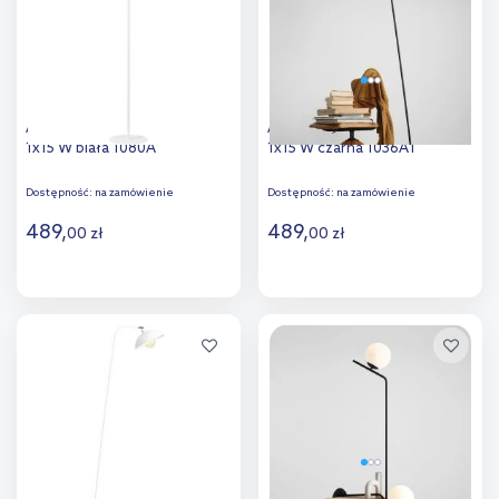
porównania
Aldex Pinne lampa stojąca
Aldex Escape lampa stojąca
1x15 W biała 1080A
1x15 W czarna 1036A1
Dostępność:
na zamówienie
Dostępność:
na zamówienie
489
,
489
,
00
zł
00
zł
Do koszyka
Do koszyka
Dodaj do
Dodaj do
porównania
porównania