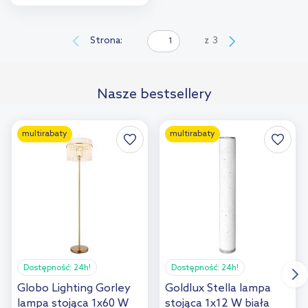
Do koszyka
Dodaj do
Strona:
z
3
porównania
Nasze bestsellery
multirabaty
multirabaty
Dostępność:
24h!
Dostępność:
24h!
Globo Lighting Gorley
Goldlux Stella lampa
lampa stojąca 1x60 W
stojąca 1x12 W biała