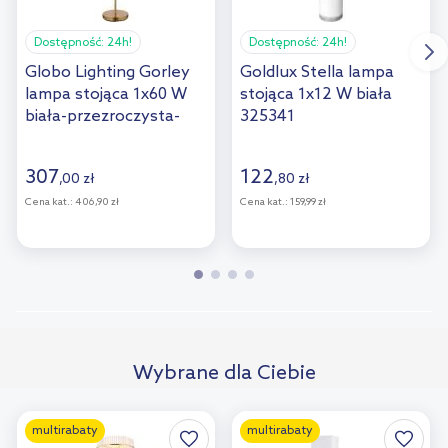
Dostępność:
24h!
Dostępność:
24h!
Globo Lighting Gorley
Goldlux Stella lampa
lampa stojąca 1x60 W
stojąca 1x12 W biała
biała-przezroczysta-
325341
złota 15698SM
307
122
,
00
zł
,
80
zł
Cena kat.:
406,90 zł
Cena kat.:
159,99 zł
Wybrane dla Ciebie
multirabaty
multirabaty