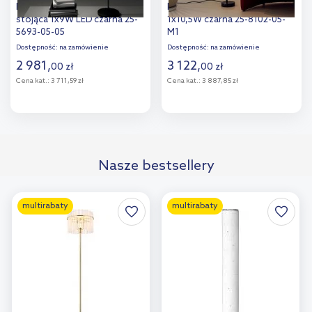
Leds C4 Invisible lampa
Leds C4 Tubs lampa stojąca
stojąca 1x9W LED czarna 25-
1x10,5W czarna 25-8102-05-
5693-05-05
M1
Dostępność:
na zamówienie
Dostępność:
na zamówienie
2 981
,
3 122
,
00
zł
00
zł
Cena kat.:
3 711,59 zł
Cena kat.:
3 887,85 zł
Do koszyka
Do koszyka
Dodaj do
Dodaj do
Nasze bestsellery
porównania
porównania
multirabaty
multirabaty