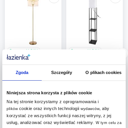
Dostępność:
24h!
Dostępność:
24h!
Globo Lighting Gorley
Rabalux Bronn lampa
lampa stojąca 1x60 W
stojąca 1x40 W
biała-przezroczysta-
biała/czarna 74191
Zgoda
Szczegóły
O plikach cookies
złota 15698SM
307
179
,
00
zł
,
00
zł
Niniejsza strona korzysta z plików cookie
Cena kat.:
406,90 zł
Cena kat.:
303,71 zł
Na tej stronie korzystamy z oprogramowania i
cookie oraz innych technologii
, aby
plików
wydawców
korzystać ze wszystkich funkcji naszej witryny, z jej
usług, analizować oraz wyświetlać reklamy
.
W tym celu za