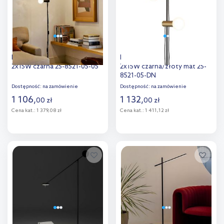
Leds C4 Nude lampa stojąca
Leds C4 Nude lampa stojąca
2x15W czarna 25-8521-05-05
2x15W czarna/złoty mat 25-
8521-05-DN
Dostępność:
na zamówienie
Dostępność:
na zamówienie
1 106
,
1 132
,
00
zł
00
zł
Cena kat.:
1 379,08 zł
Cena kat.:
1 411,12 zł
Do koszyka
Do koszyka
Dodaj do
Dodaj do
porównania
porównania