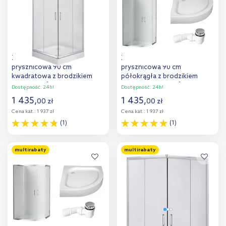
porównania
Zestaw Deante Funkia kabina
Zestaw Deante Funkia kabina
prysznicowa 90 cm
prysznicowa 90 cm
kwadratowa z brodzikiem
półokrągła z brodzikiem
Corner i syfonem
Standard New i syfonem
Dostępność:
24h!
Dostępność:
24h!
chrom/szkło szronione
chrom/szkło przezroczyste
1 435
,
1 435
,
00
zł
00
zł
(KYC641K, KTC041B,
(KYP051K, KTA053B,
Cena kat.:
1 937 zł
Cena kat.:
1 937 zł
NHC025C)
NHC025C)
(1)
(1)
Do koszyka
Do koszyka
multirabaty
multirabaty
Dodaj do
Dodaj do
porównania
porównania