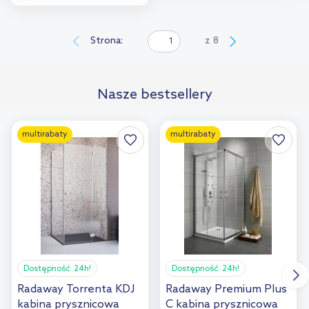
Do koszyka
Dodaj do
Strona:
z
8
porównania
Nasze bestsellery
multirabaty
multirabaty
Dostępność:
24h!
Dostępność:
24h!
Radaway Torrenta KDJ
Radaway Premium Plus
kabina prysznicowa
C kabina prysznicowa