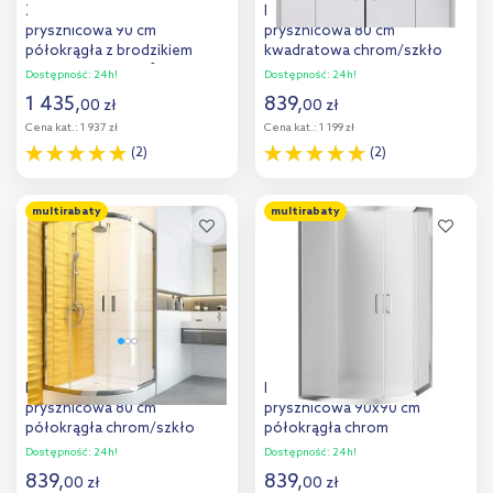
Zestaw Deante Funkia kabina
Deante Funkia kabina
prysznicowa 90 cm
prysznicowa 80 cm
półokrągła z brodzikiem
kwadratowa chrom/szkło
Standard New i syfonem
szronione KYC642K
Dostępność:
24h!
Dostępność:
24h!
chrom/szkło szronione
1 435
,
839
,
00
zł
00
zł
(KYP651K, KTA053B,
Cena kat.:
1 937 zł
Cena kat.:
1 199 zł
NHC025C)
(2)
(2)
Do koszyka
Do koszyka
multirabaty
multirabaty
Dodaj do
Dodaj do
porównania
porównania
Deante Funkia kabina
Deante Funkia kabina
prysznicowa 80 cm
prysznicowa 90x90 cm
półokrągła chrom/szkło
półokrągła chrom
przezroczyste KYP052K
połysk/szkło matowe
Dostępność:
24h!
Dostępność:
24h!
KYP_653K
839
,
839
,
00
zł
00
zł