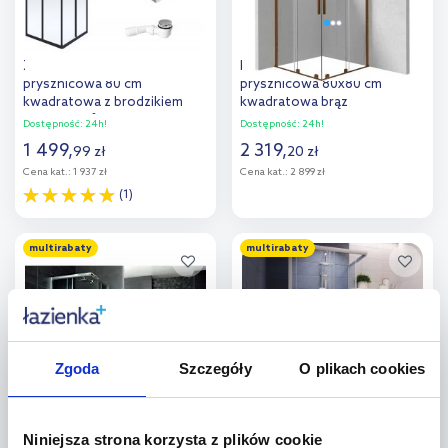
Zestaw Deante Funkia kabina
Deante Prizma kabina
prysznicowa 80 cm
prysznicowa 80x80 cm
kwadratowa z brodzikiem
kwadratowa brąz
Corner i syfonem
szczotkowany/szkło
Dostępność:
24h!
Dostępność:
24h!
czarny/szkło przezroczyste
przezroczyste KPNCP08P08
1 499
,
2 319
,
99
zł
20
zł
(KYCN42K, KTC042B,
Cena kat.:
1 937 zł
Cena kat.:
2 899 zł
NHC025C)
(1)
Do koszyka
Do koszyka
multirabaty
multirabaty
Dodaj do
Dodaj do
porównania
porównania
Zgoda
Szczegóły
O plikach cookies
Deante Funkia kabina
Deante Funkia kabina
prysznicowa 90 cm
prysznicowa 80 cm
Niniejsza strona korzysta z plików cookie
kwadratowa chrom/szkło
kwadratowa chrom/szkło