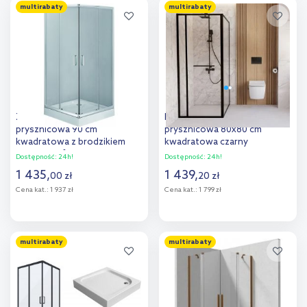
multirabaty
multirabaty
Dodaj do
Dodaj do
porównania
porównania
Zestaw Deante Funkia kabina
Deante Square kabina
prysznicowa 90 cm
prysznicowa 80x80 cm
kwadratowa z brodzikiem
kwadratowa czarny
Corner i syfonem
mat/szkło przezroczyste
Dostępność:
24h!
Dostępność:
24h!
chrom/szkło przezroczyste
KQB_N088P
1 435
,
1 439
,
00
zł
20
zł
(KYC041K, KTC041B,
Cena kat.:
1 937 zł
Cena kat.:
1 799 zł
NHC025C)
Do koszyka
Do koszyka
multirabaty
multirabaty
Dodaj do
Dodaj do
porównania
porównania