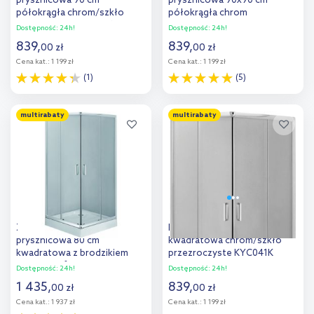
prysznicowa 90 cm
prysznicowa 90x90 cm
półokrągła chrom/szkło
półokrągła chrom
przezroczyste KYP051K
połysk/szkło matowe
Dostępność:
24h!
Dostępność:
24h!
KYP_651K
839
,
839
,
00
zł
00
zł
Cena kat.:
1 199 zł
Cena kat.:
1 199 zł
(1)
(5)
Do koszyka
Do koszyka
multirabaty
multirabaty
Dodaj do
Dodaj do
porównania
porównania
Zestaw Deante Funkia kabina
Deante Funkia kabina 90 cm
prysznicowa 80 cm
kwadratowa chrom/szkło
kwadratowa z brodzikiem
przezroczyste KYC041K
Corner i syfonem
Dostępność:
24h!
Dostępność:
24h!
chrom/szkło przezroczyste
1 435
,
839
,
00
zł
00
zł
(KYC042K, KTC042B,
Cena kat.:
1 937 zł
Cena kat.:
1 199 zł
NHC025C)