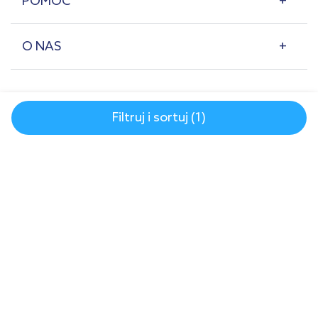
POMOC
O NAS
Filtruj i sortuj (1)
© 2007-2026 | lazienkaplus.pl