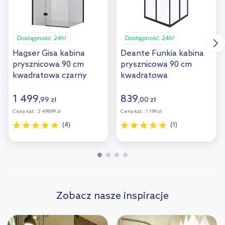
Dostępność:
24h!
Dostępność:
24h!
Hagser Gisa kabina
Deante Funkia kabina
prysznicowa 90 cm
prysznicowa 90 cm
kwadratowa czarny
kwadratowa
mat/szkło
czarny/szkło
przezroczyste
przezroczyste
1 499
839
,
99
zł
,
00
zł
HGR15000020
KYCN41K
Cena kat.:
2 499,99 zł
Cena kat.:
1 199 zł
(4)
(1)
Zobacz nasze inspiracje