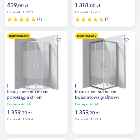
KTA053B)
839
,
1 318
,
00
zł
00
zł
Cena kat.:
1 199 zł
Cena kat.:
1 798 zł
(2)
(2)
Do koszyka
Do koszyka
multirabaty
multirabaty
Dodaj do
Dodaj do
porównania
porównania
Deante Funkia Evo kabina z
Deante Funkia Evo kabina z
brodzikiem 80x80 cm
brodzikiem 80x80 cm
półokrągła chrom
kwadratowa grafitowy
połysk/szkło ze wzorem pas
mat/szkło ze wzorem pas
Dostępność:
24h!
Dostępność:
24h!
KYPP0E88P
KYCPDE88P
1 359
,
1 359
,
20
zł
20
zł
Cena kat.:
1 699 zł
Cena kat.:
1 699 zł
Do koszyka
Do koszyka