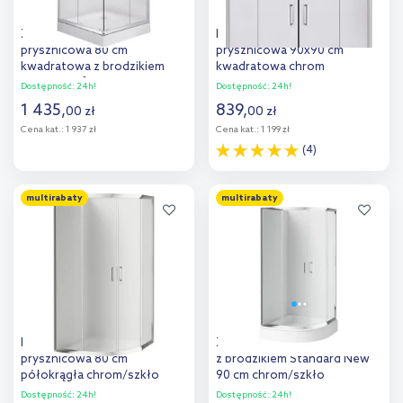
Zestaw Deante Funkia kabina
Deante Funkia kabina
prysznicowa 80 cm
prysznicowa 90x90 cm
kwadratowa z brodzikiem
kwadratowa chrom
Corner i syfonem
połysk/szkło matowe
Dostępność:
24h!
Dostępność:
24h!
chrom/szkło szronione
KYC_641K
1 435
,
839
,
00
zł
00
zł
(KYC642K, KTC042B,
Cena kat.:
1 937 zł
Cena kat.:
1 199 zł
NHC025C)
(4)
Do koszyka
Do koszyka
multirabaty
multirabaty
Dodaj do
Dodaj do
porównania
porównania
Deante Funkia kabina
Zestaw Deante Funkia kabina
prysznicowa 80 cm
z brodzikiem Standard New
półokrągła chrom/szkło
90 cm chrom/szkło
szronione KYP652K
przezroczyste (KYP051K,
Dostępność:
24h!
Dostępność:
24h!