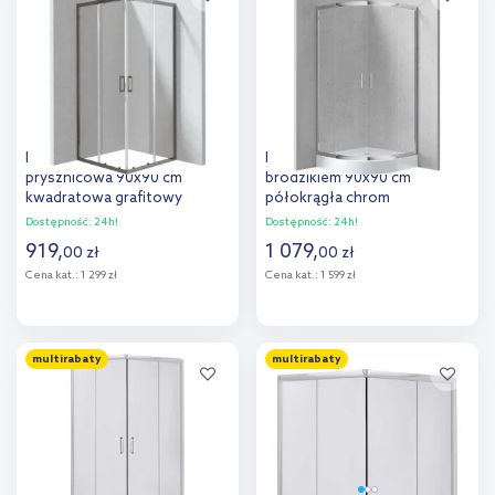
porównania
porównania
Deante Funkia Evo kabina
Deante Funkia kabina z
prysznicowa 90x90 cm
brodzikiem 90x90 cm
kwadratowa grafitowy
półokrągła chrom
szczotkowany/szkło
połysk/szkło przezroczyste
Dostępność:
24h!
Dostępność:
24h!
przezroczyste KYC_D099P
KYPZ051K
919
,
1 079
,
00
zł
00
zł
Cena kat.:
1 299 zł
Cena kat.:
1 599 zł
Do koszyka
Do koszyka
multirabaty
multirabaty
Dodaj do
Dodaj do
porównania
porównania