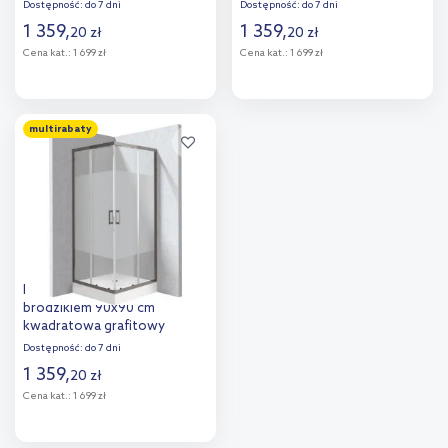
mat/szkło ze wzorem pas
mat/szkło przezroczyste
Dostępność:
do 7 dni
Dostępność:
do 7 dni
KYC_ZDE88P
KYCZD099P
1 359
,
1 359
,
20
zł
20
zł
Cena kat.:
1 699 zł
Cena kat.:
1 699 zł
Do koszyka
Do koszyka
multirabaty
Dodaj do
Dodaj do
porównania
porównania
Deante Funkia Evo kabina z
brodzikiem 90x90 cm
kwadratowa grafitowy
mat/szkło ze wzorem pas
Dostępność:
do 7 dni
KYCZDE99P
1 359
,
20
zł
Cena kat.:
1 699 zł