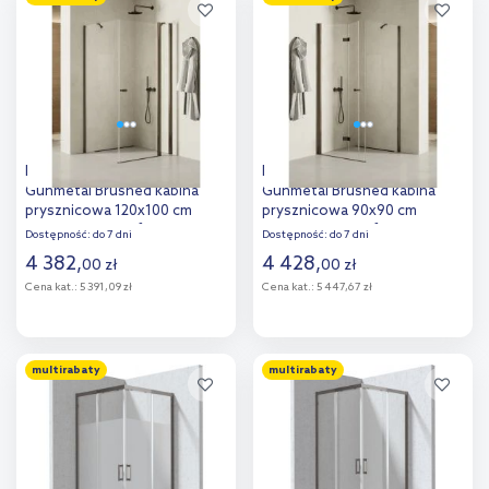
Dodaj do
Dodaj do
porównania
porównania
New Trendy New Soleo
New Trendy New Soleo
Gunmetal Brushed kabina
Gunmetal Brushed kabina
prysznicowa 120x100 cm
prysznicowa 90x90 cm
prostokątna grafitowy
kwadratowa grafitowy
Dostępność:
do 7 dni
Dostępność:
do 7 dni
szczotkowany/szkło
szczotkowany/szkło
4 382
,
4 428
,
00
zł
00
zł
przezroczyste K-2170
przezroczyste K-2207
Cena kat.:
5 391,09 zł
Cena kat.:
5 447,67 zł
Do koszyka
Do koszyka
multirabaty
multirabaty
Dodaj do
Dodaj do
porównania
porównania