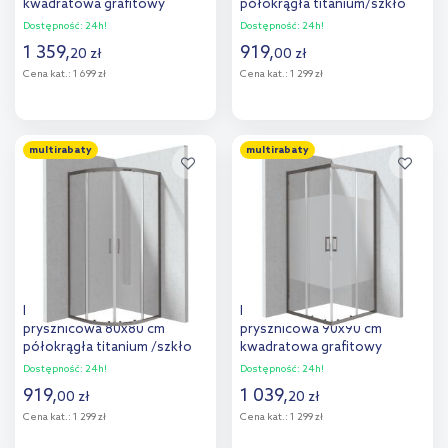
kwadratowa grafitowy
półokrągła titanium/szkło
mat/szkło ze wzorem pas
przezroczyste KYP_D099P
Dostępność:
24h!
Dostępność:
24h!
KYCPDE88P
1 359
,
919
,
20
zł
00
zł
Cena kat.:
1 699 zł
Cena kat.:
1 299 zł
Do koszyka
Do koszyka
multirabaty
multirabaty
Dodaj do
Dodaj do
porównania
porównania
Deante Funkia Evo kabina
Deante Funkia Evo kabina
prysznicowa 80x80 cm
prysznicowa 90x90 cm
półokrągła titanium /szkło
kwadratowa grafitowy
przezroczyste KYP_D088P
mat/szkło ze wzorem pas
Dostępność:
24h!
Dostępność:
24h!
KYC_DE99P
919
,
1 039
,
00
zł
20
zł
Cena kat.:
1 299 zł
Cena kat.:
1 299 zł