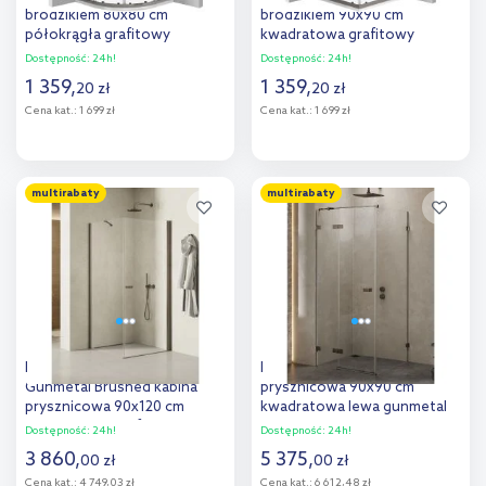
brodzikiem 80x80 cm
brodzikiem 90x90 cm
półokrągła grafitowy
kwadratowa grafitowy
mat/szkło ze wzorem pas
mat/szkło ze wzorem pas
Dostępność:
24h!
Dostępność:
24h!
KYPPDE88P
KYCPDE99P
1 359
,
1 359
,
20
zł
20
zł
Cena kat.:
1 699 zł
Cena kat.:
1 699 zł
Do koszyka
Do koszyka
multirabaty
multirabaty
Dodaj do
Dodaj do
porównania
porównania
New Trendy New Soleo
New Trendy Avexa kabina
Gunmetal Brushed kabina
prysznicowa 90x90 cm
prysznicowa 90x120 cm
kwadratowa lewa gunmetal
prostokątna grafitowy
szczotkowany/szkło
Dostępność:
24h!
Dostępność:
24h!
szczotkowany/szkło
przezroczyste EXK-3326
3 860
,
5 375
,
00
zł
00
zł
przezroczyste K-2142
Cena kat.:
4 749,03 zł
Cena kat.:
6 612,48 zł