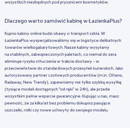
wszystkich niezbędnych pod prysznicem kosmetyków.
Dlaczego warto zamówić kabinę w ŁazienkaPlus?
Kupno kabiny online budzi obawy o transport szkła. W
ŁazienkaPlus wyspecjalizowaliśmy się w logistyce delikatnych
towarów wielkogabarytowych. Nasze kabiny wysyłamy
na
stabilnych, zabezpieczonych paletach
, co niemal do zera
eliminuje ryzyko stłuczenia w trakcie dostawy – w
przeciwieństwie do standardowych przesyłek kurierskich. Jako
autoryzowany partner czołowych producentów (m.in. Oltens,
Radaway, New Trendy), zapewniamy nie tylko szybką wysyłkę
(tysiące modeli dostępnych "od ręki" w 24h), ale przede
wszystkim
pełne wsparcie gwarancyjne
. Kupując u nas, masz
pewność, że za kilka lat bez problemu dokupisz pasujące
uszczelki, rolki czy nowe uchwyty do swojego modelu.