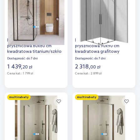
porównania
porównania
Deante Square kabina
Deante Kerria Plus kabina
prysznicowa 80x80 cm
prysznicowa 90x90 cm
kwadratowa titanium/szkło
kwadratowa grafitowy
przezroczyste KQB_D088P
szczotkowany/szkło
Dostępność:
do 7 dni
Dostępność:
do 7 dni
przezroczyste KPNDP09P09
1 439
,
2 318
,
20
zł
00
zł
Cena kat.:
1 799 zł
Cena kat.:
2 899 zł
Do koszyka
Do koszyka
multirabaty
multirabaty
Dodaj do
Dodaj do
porównania
porównania