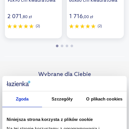
90x90 cm kwadratowa
80x80 cm kwadratowa
chrom połysk/szkło
chrom/szkło
przezroczyste 132202-
przezroczyste 30463-
2 071
1 716
,
80
zł
,
00
zł
01-01R
01-01N
(2)
(2)
Wybrane dla Ciebie
multirabaty
multirabaty
Zgoda
Szczegóły
O plikach cookies
Niniejsza strona korzysta z plików cookie
Na tej stronie korzystamy z oprogramowania i