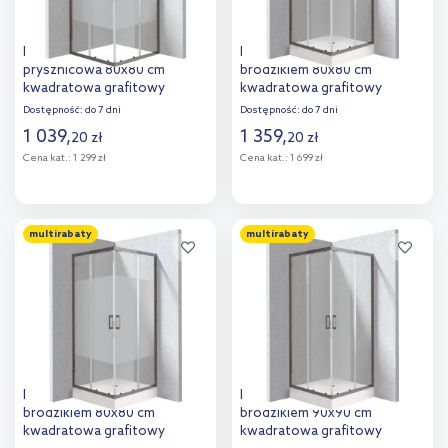
Deante Funkia Evo kabina
Deante Funkia Evo kabina z
prysznicowa 80x80 cm
brodzikiem 80x80 cm
kwadratowa grafitowy
kwadratowa grafitowy
mat/szkło ze wzorem pas
mat/szkło przezroczyste
Dostępność:
do 7 dni
Dostępność:
do 7 dni
KYCDE88P
KYC_ZD088P
1 039
,
1 359
,
20
zł
20
zł
Cena kat.:
1 299 zł
Cena kat.:
1 699 zł
Do koszyka
Do koszyka
multirabaty
multirabaty
Dodaj do
Dodaj do
porównania
porównania
Deante Funkia Evo kabina z
Deante Funkia Evo kabina z
brodzikiem 80x80 cm
brodzikiem 90x90 cm
kwadratowa grafitowy
kwadratowa grafitowy