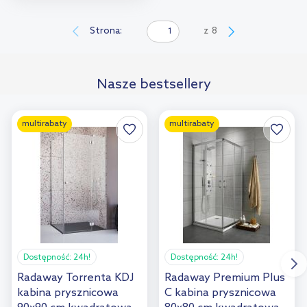
Do koszyka
Dodaj do
Strona:
z
8
porównania
Nasze bestsellery
multirabaty
multirabaty
Dostępność:
24h!
Dostępność:
24h!
Radaway Torrenta KDJ
Radaway Premium Plus
kabina prysznicowa
C kabina prysznicowa