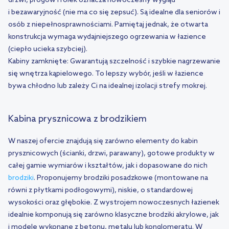
drzwi, progów i rolek oznacza nowoczesny wygląd
i
bezawaryjność
(nie ma co się zepsuć). Są idealne dla seniorów i
osób z niepełnosprawnościami. Pamiętaj jednak, że otwarta
konstrukcja wymaga wydajniejszego ogrzewania w łazience
(ciepło ucieka szybciej).
Kabiny zamknięte:
Gwarantują szczelność i szybkie nagrzewanie
się wnętrza kąpielowego. To lepszy wybór, jeśli w łazience
bywa chłodno lub zależy Ci na idealnej izolacji strefy mokrej.
Kabina prysznicowa z brodzikiem
W naszej ofercie znajdują się zarówno elementy do kabin
prysznicowych (ścianki, drzwi, parawany), gotowe produkty w
całej gamie wymiarów i kształtów, jak i dopasowane do nich
brodziki
. Proponujemy brodziki posadzkowe (montowane na
równi z płytkami podłogowymi), niskie, o standardowej
wysokości oraz głębokie. Z wystrojem nowoczesnych łazienek
idealnie komponują się zarówno klasyczne brodziki akrylowe, jak
i modele wykonane z betonu, metalu lub konglomeratu. W