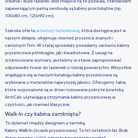
Średnie i duże łazienki:
Jeśli miejsce na to pozwala, standardem
zapewniającym pełną swobodę są
kabiny prostokątne
(np.
100x80 cm, 120x90 cm).
Szeroka oferta
armatury łazienkowej
, która dostępna jest w
naszym sklepie, obejmuje również prysznice znanych i
cenionych firm. W stałej sprzedaży posiadamy zarówno kabiny
prysznicowe półokrągłe, jak i kwadratowe. Z uwagi na
zróżnicowane wymiary, jesteśmy w stanie zaproponować
odpowiedni towar do łazienek o różnej powierzchni. Wszystkie
znajdujące się w naszym katalogu kabiny prysznicowe są
wykonane z materiałów najwyższej jakości. Oferujemy takie,
które wyposażone są w drzwi rozsuwane pokryte powłoką
AntiCalc ułatwiającą utrzymanie kabiny prysznicowej w
czystości, jak również klasyczne.
Walk-In czy kabina zamknięta?
To dylemat między designem a termiką.
Kabiny Walk-In (ścianki prysznicowe):
To hit ostatnich lat. Brak