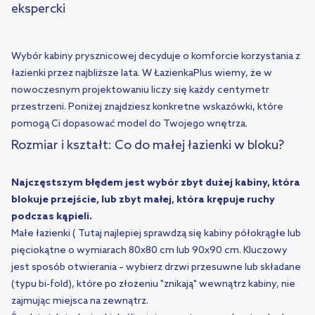
ekspercki
Wybór kabiny prysznicowej decyduje o komforcie korzystania z
łazienki przez najbliższe lata. W ŁazienkaPlus wiemy, że w
nowoczesnym projektowaniu liczy się każdy centymetr
przestrzeni. Poniżej znajdziesz konkretne wskazówki, które
pomogą Ci dopasować model do Twojego wnętrza.
Rozmiar i kształt: Co do małej łazienki w bloku?
Najczęstszym błędem jest wybór zbyt dużej kabiny, która
blokuje przejście, lub zbyt małej, która krępuje ruchy
podczas kąpieli.
Małe łazienki ( Tutaj najlepiej sprawdzą się
kabiny półokrągłe
lub
pięciokątne
o wymiarach 80x80 cm lub 90x90 cm. Kluczowy
jest sposób otwierania – wybierz
drzwi przesuwne
lub
składane
(typu bi-fold)
, które po złożeniu "znikają" wewnątrz kabiny, nie
zajmując miejsca na zewnątrz.